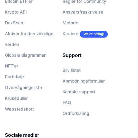
Bitcoin ETF'er
Regler for Community
Krypto API
Ansvarsfraskrivelse
DexScan
Metode
Aktiver fra den virkelige
Karriere
We’re hiring!
verden
Support
Globale diagrammer
NFT'er
Bliv listet
Portefølje
Anmodningsformular
Overvågningsliste
Kontakt support
Kruseduller
FAQ
Webstedskort
Ordforklaring
Sociale medier