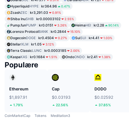
0.31%
1.67%
Hyperliquid
HYPE
kr364.96
0.47%
Zcash
ZEC
kr3,291.03
0.91%
Shiba Inu
SHIB
kr0.00003102
2.55%
Pump.fun
PUMP
kr0.0151
Heima
HEI
kr2.28
3.26%
90.14%
Lorenzo Protocol
BANK
kr0.2844
15.10%
Dogecoin
DOGE
kr0.4504
Sui
SUI
kr4.41
0.27%
1.03%
Stellar
XLM
kr1.05
3.12%
Terra Classic
LUNC
kr0.0003185
2.00%
Kaspa
KAS
kr0.1684
Ondo
ONDO
kr2.41
1.51%
1.38%
Populære
Ethereum
Cap
DODO
$1,897.91
$0.03193
$0.02592
1.79%
22.56%
37.85%
CoinMarketCap
Tokens
Meditation3