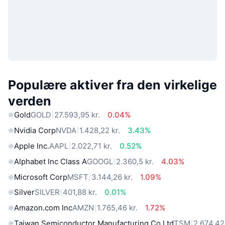
Populære aktiver fra den virkelige
verden
Gold
GOLD
27.593,95 kr.
0.04%
Nvidia Corp
NVDA
1.428,22 kr.
3.43%
Apple Inc.
AAPL
2.022,71 kr.
0.52%
Alphabet Inc Class A
GOOGL
2.360,5 kr.
4.03%
Microsoft Corp
MSFT
3.144,26 kr.
1.09%
Silver
SILVER
401,88 kr.
0.01%
Amazon.com Inc
AMZN
1.765,46 kr.
1.72%
Taiwan Semiconductor Manufacturing Co Ltd
TSM
2.674,42 