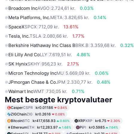
Broadcom Inc
AVGO
2.724,61 kr.
0.03%
Meta Platforms, Inc.
META
3.826,65 kr.
0.14%
SpaceX
SPCX
712,09 kr.
13.61%
Tesla, Inc.
TSLA
2.080,66 kr.
1.77%
Berkshire Hathaway Inc Class B
BRK.B
3.359,68 kr.
0.32%
Eli Lilly And Co
LLY
7.619,51 kr.
4.86%
SK Hynix
SKHY
956,23 kr.
2.17%
Micron Technology Inc
MU
5.669,09 kr.
0.06%
JPmorgan Chase & Co
JPM
2.330,77 kr.
0.48%
Walmart Inc
WMT
730,05 kr.
0.71%
Mest besøgte kryptovalutaer
Casper
CSPR
kr0.01186
0.84%
ZIGChain
ZIG
kr0.2616
0.08%
Bitcoin
BTC
kr417,658.93
XRP
XRP
kr6.75
0.60%
2.30%
Ethereum
ETH
kr12,283.97
Pi
PI
kr0.5985
1.68%
7.64%
Solana
SOL
kr475.77
Cardano
ADA
kr1.21