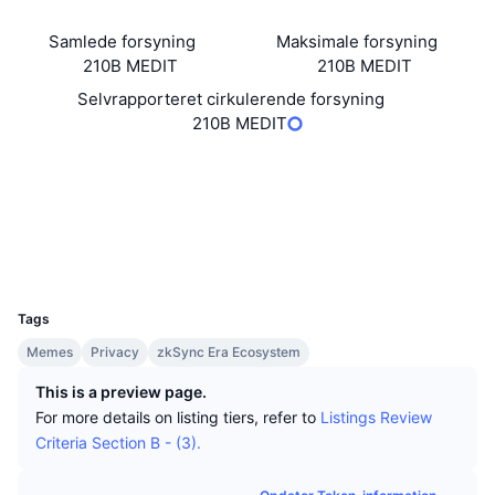
Tophandlere
Artikler
Indstrømninger/udstrømninger på børser
DEX API
Omregner
Leaderboards
Spot
Samlede forsyning
Maksimale forsyning
Stemning
Virksomhed
Nyhedsbrev
210B MEDIT
210B MEDIT
Indikatorer
Populære
Derivativer
Selvrapporteret cirkulerende forsyning
Priser
CMC Launch
210B MEDIT
Kommende
Kryptofrygt- og Kryptogrådighedsindeks.
Hjemmeside
Website
Ressourcer
CMC Labs
Nylig tilføjet
Altcoin-sæsonindeks
Sociale medier
Kontrakter
CMC Max
0x5CDe...06B2D9
Vindere & Tabere
Markedscyklusindikatorer
Dokumentation
Explorers
explorer.zksync.io
UCID
Topnyheder
Mest besøgte
Bitcoin-dominans
26841
FAQ
Tags
Telegram-bot
Community-stemning
CoinMarketCap 20-indeks
Memes
Privacy
zkSync Era Ecosystem
AI-integrationer
Annoncér
This is a preview page.
Blockchain-rangering
CoinMarketCap 100-indeks
For more details on listing tiers, refer to
Listings Review
CMC Agent Hub
Criteria Section B - (3).
Forudsigelsesmarkeder
ETF-pengestrømme
Side-widgets
Markedsplads for færdigheder