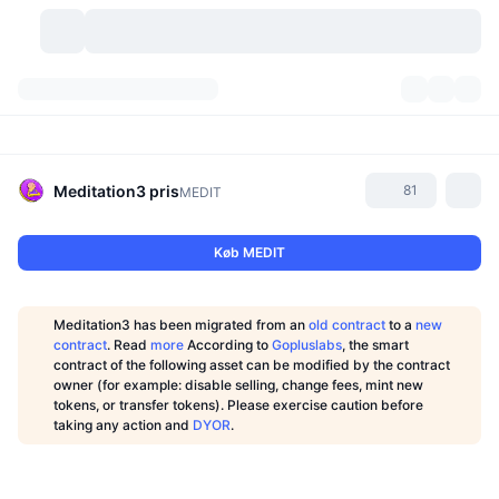
Kryptovaluta
Dashboards
Kryptovaluta
DexScan
Markeder
Rangering
Meditation3
pris
81
MEDIT
Signaler
Kryptobørser
Kategorier
New
Markedsoversigt
Køb MEDIT
Trending
Community
Historiske snapshots
Spotmarked
Centraliserede børser
Meditation3 has been migrated from an
old contract
to a
new
Ny
Feeds
API
Tokenoplåsninger
Antal af kryptovalutaer
contract
. Read
more
According to
Gopluslabs
, the smart
Spot
contract of the following asset can be modified by the contract
owner (for example: disable selling, change fees, mint new
Vindere
Emner
Udbytte
Produkter
Bitcoin-reserver
Derivativer
API
tokens, or transfer tokens). Please exercise caution before
taking any action and
DYOR
.
Meme-udforsker
Lives
Aktiver fra den virkelige verden
BNB-reserver
Produkter
Krypto API
Decentrale børser