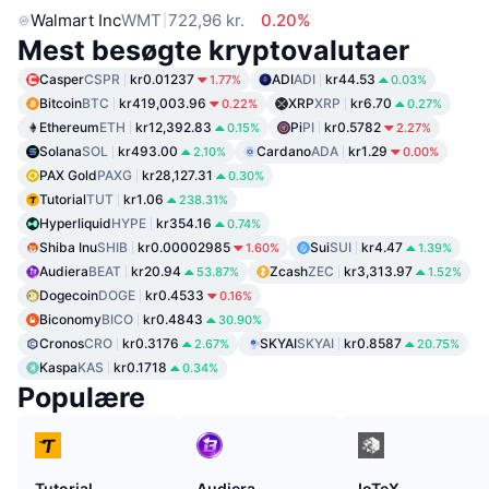
Walmart Inc
WMT
722,96 kr.
0.20%
Mest besøgte kryptovalutaer
Casper
CSPR
kr0.01237
ADI
ADI
kr44.53
1.77%
0.03%
Bitcoin
BTC
kr419,003.96
XRP
XRP
kr6.70
0.22%
0.27%
Ethereum
ETH
kr12,392.83
Pi
PI
kr0.5782
0.15%
2.27%
Solana
SOL
kr493.00
Cardano
ADA
kr1.29
2.10%
0.00%
PAX Gold
PAXG
kr28,127.31
0.30%
Tutorial
TUT
kr1.06
238.31%
Hyperliquid
HYPE
kr354.16
0.74%
Shiba Inu
SHIB
kr0.00002985
Sui
SUI
kr4.47
1.60%
1.39%
Audiera
BEAT
kr20.94
Zcash
ZEC
kr3,313.97
53.87%
1.52%
Dogecoin
DOGE
kr0.4533
0.16%
Biconomy
BICO
kr0.4843
30.90%
Cronos
CRO
kr0.3176
SKYAI
SKYAI
kr0.8587
2.67%
20.75%
Kaspa
KAS
kr0.1718
0.34%
Populære
Tutorial
Audiera
IoTeX