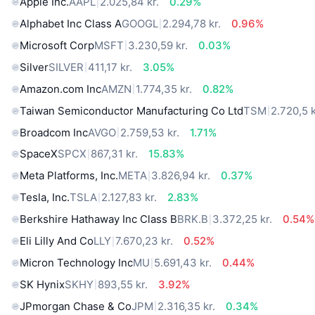
Apple Inc.
AAPL
2.025,84 kr.
0.29%
Alphabet Inc Class A
GOOGL
2.294,78 kr.
0.96%
Microsoft Corp
MSFT
3.230,59 kr.
0.03%
Silver
SILVER
411,17 kr.
3.05%
Amazon.com Inc
AMZN
1.774,35 kr.
0.82%
Taiwan Semiconductor Manufacturing Co Ltd
TSM
2.720,5 k
Broadcom Inc
AVGO
2.759,53 kr.
1.71%
SpaceX
SPCX
867,31 kr.
15.83%
Meta Platforms, Inc.
META
3.826,94 kr.
0.37%
Tesla, Inc.
TSLA
2.127,83 kr.
2.83%
Berkshire Hathaway Inc Class B
BRK.B
3.372,25 kr.
0.54%
Eli Lilly And Co
LLY
7.670,23 kr.
0.52%
Micron Technology Inc
MU
5.691,43 kr.
0.44%
SK Hynix
SKHY
893,55 kr.
3.92%
JPmorgan Chase & Co
JPM
2.316,35 kr.
0.34%