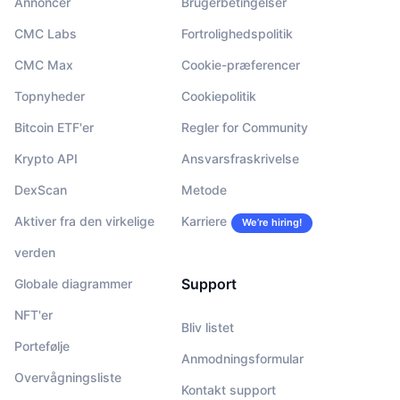
Annoncér
Brugerbetingelser
CMC Labs
Fortrolighedspolitik
CMC Max
Cookie-præferencer
Topnyheder
Cookiepolitik
Bitcoin ETF'er
Regler for Community
Krypto API
Ansvarsfraskrivelse
DexScan
Metode
Aktiver fra den virkelige
Karriere
We’re hiring!
verden
Support
Globale diagrammer
NFT'er
Bliv listet
Portefølje
Anmodningsformular
Overvågningsliste
Kontakt support