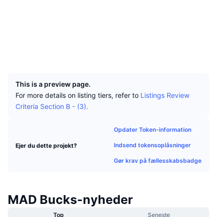
Tophandlere
Artikler
Indstrømninger/udstrømninger på børser
DEX API
Omregner
Sociale medier
Leaderboards
Spot
Kontrakter
0x2123...bf8c61
Stemning
Virksomhed
Nyhedsbrev
Indikatorer
Populære
Derivativer
explorer.cronos.org
Explorers
Priser
CMC Launch
Kommende
Kryptofrygt- og Kryptogrådighedsindeks.
UCID
19281
Ressourcer
CMC Labs
Nylig tilføjet
Altcoin-sæsonindeks
This is a preview page.
For more details on listing tiers, refer to
Listings Review
CMC Max
Vindere & Tabere
Markedscyklusindikatorer
Criteria Section B - (3).
Dokumentation
Topnyheder
Mest besøgte
Bitcoin-dominans
Opdater Token-information
FAQ
Telegram-bot
Indsend tokensoplåsninger
Ejer du dette projekt?
Community-stemning
CoinMarketCap 20-indeks
Gør krav på fællesskabsbadge
AI-integrationer
Annoncér
Blockchain-rangering
CoinMarketCap 100-indeks
CMC Agent Hub
MAD Bucks-nyheder
Forudsigelsesmarkeder
ETF-pengestrømme
Side-widgets
Markedsplads for færdigheder
Top
Seneste