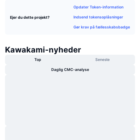
Populære
Krypto-ETF'er
Opdater Token-information
Learn
CMC MCP
Indsend tokensoplåsninger
Ejer du dette projekt?
Ny
Bitcoin ETF'er
x402
Nyheder
Gør krav på fællesskabsbadge
Krypto
Ethereum ETF'er
Academy
Kawakami-nyheder
Politik
Teknisk analyse
Undersøgelser
Top
Seneste
Sport
RSI
Daglig CMC-analyse
Videoer
Finans
MACD
Ordforklaring
Teknologi
Derivativer
Kampagner
NFT
Oversigt
Airdrops
Samlet NFT-statistikker
Likvidationer
Diamant-belønninger