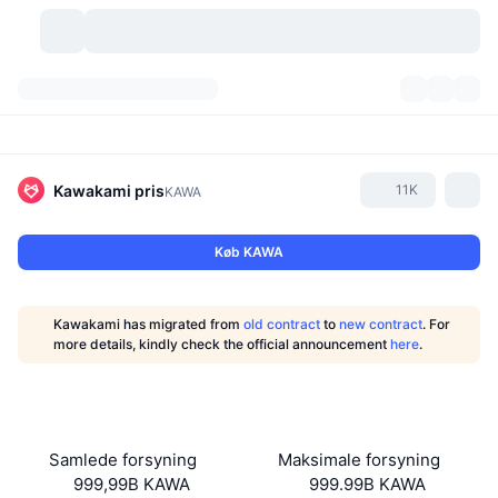
Kryptovaluta
Dashboards
Kryptovaluta
DexScan
Markeder
Rangering
Kawakami
pris
11K
KAWA
Signaler
Kryptobørser
Kategorier
New
Markedsoversigt
Køb KAWA
Trending
Community
Historiske snapshots
Spotmarked
Centraliserede børser
Kawakami has migrated from
old contract
to
new contract
. For
Ny
Feeds
API
Tokenoplåsninger
Antal af kryptovalutaer
more details, kindly check the official announcement
here
.
Spot
Vindere
Emner
Udbytte
Produkter
Bitcoin-reserver
Derivativer
API
Meme-udforsker
Lives
Aktiver fra den virkelige verden
BNB-reserver
Produkter
Krypto API
Samlede forsyning
Maksimale forsyning
Decentrale børser
999,99B KAWA
999.99B KAWA