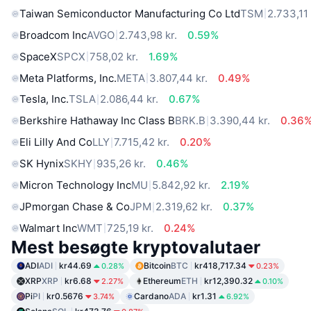
Taiwan Semiconductor Manufacturing Co Ltd
TSM
2.733,11 
Broadcom Inc
AVGO
2.743,98 kr.
0.59%
SpaceX
SPCX
758,02 kr.
1.69%
Meta Platforms, Inc.
META
3.807,44 kr.
0.49%
Tesla, Inc.
TSLA
2.086,44 kr.
0.67%
Berkshire Hathaway Inc Class B
BRK.B
3.390,44 kr.
0.36
Eli Lilly And Co
LLY
7.715,42 kr.
0.20%
SK Hynix
SKHY
935,26 kr.
0.46%
Micron Technology Inc
MU
5.842,92 kr.
2.19%
JPmorgan Chase & Co
JPM
2.319,62 kr.
0.37%
Walmart Inc
WMT
725,19 kr.
0.24%
Mest besøgte kryptovalutaer
ADI
ADI
kr44.69
Bitcoin
BTC
kr418,717.34
0.28%
0.23%
XRP
XRP
kr6.68
Ethereum
ETH
kr12,390.32
2.27%
0.10%
Pi
PI
kr0.5676
Cardano
ADA
kr1.31
3.74%
6.92%