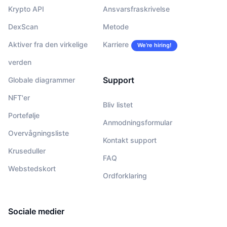
Krypto API
Ansvarsfraskrivelse
DexScan
Metode
Aktiver fra den virkelige
Karriere
We’re hiring!
verden
Support
Globale diagrammer
NFT'er
Bliv listet
Portefølje
Anmodningsformular
Overvågningsliste
Kontakt support
Kruseduller
FAQ
Webstedskort
Ordforklaring
Sociale medier