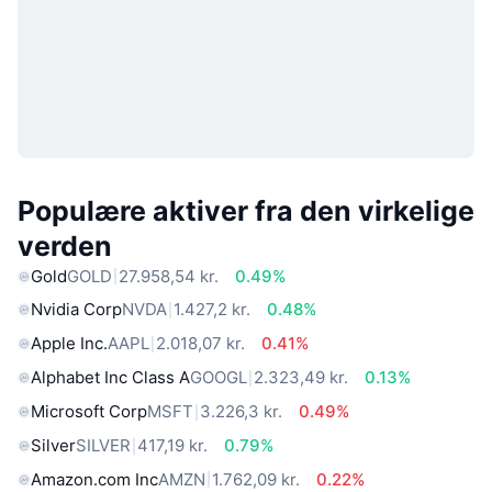
Populære aktiver fra den virkelige
verden
Gold
GOLD
27.958,54 kr.
0.49%
Nvidia Corp
NVDA
1.427,2 kr.
0.48%
Apple Inc.
AAPL
2.018,07 kr.
0.41%
Alphabet Inc Class A
GOOGL
2.323,49 kr.
0.13%
Microsoft Corp
MSFT
3.226,3 kr.
0.49%
Silver
SILVER
417,19 kr.
0.79%
Amazon.com Inc
AMZN
1.762,09 kr.
0.22%