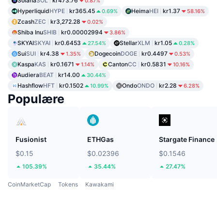
Solana
SOL
kr473.76
0.87%
Hyperliquid
HYPE
kr365.45
Heima
HEI
kr1.37
0.69%
58.16%
Zcash
ZEC
kr3,272.28
0.02%
Shiba Inu
SHIB
kr0.00002994
3.86%
SKYAI
SKYAI
kr0.6453
Stellar
XLM
kr1.05
27.54%
0.28%
Sui
SUI
kr4.38
Dogecoin
DOGE
kr0.4497
1.35%
0.53%
Kaspa
KAS
kr0.1671
Canton
CC
kr0.5831
1.14%
10.16%
Audiera
BEAT
kr14.00
30.44%
Hashflow
HFT
kr0.1502
Ondo
ONDO
kr2.28
10.99%
6.28%
Populære
Fusionist
ETHGas
Stargate Finance
$0.15
$0.02396
$0.1546
105.39%
35.44%
27.47%
CoinMarketCap
Tokens
Kawakami