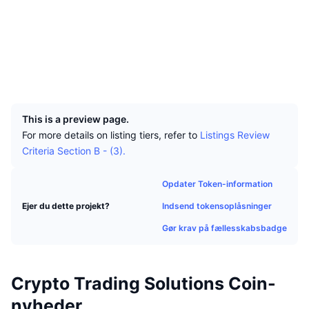
Tophandlere
Artikler
Hjemmeside
Indstrømninger/udstrømninger på børser
DEX API
Omregner
Leaderboards
Spot
Stemning
Virksomhed
Nyhedsbrev
Sociale medier
Indikatorer
Populære
Derivativer
Explorers
explorer.ctscoin.net
Priser
CMC Launch
Kommende
Kryptofrygt- og Kryptogrådighedsindeks.
UCID
5573
Ressourcer
CMC Labs
Nylig tilføjet
Altcoin-sæsonindeks
This is a preview page.
For more details on listing tiers, refer to
Listings Review
CMC Max
Vindere & Tabere
Markedscyklusindikatorer
Criteria Section B - (3).
Dokumentation
Topnyheder
Mest besøgte
Bitcoin-dominans
Opdater Token-information
FAQ
Telegram-bot
Indsend tokensoplåsninger
Ejer du dette projekt?
Community-stemning
CoinMarketCap 20-indeks
Gør krav på fællesskabsbadge
AI-integrationer
Annoncér
Blockchain-rangering
CoinMarketCap 100-indeks
CMC Agent Hub
Crypto Trading Solutions Coin-
Forudsigelsesmarkeder
ETF-pengestrømme
Side-widgets
Markedsplads for færdigheder
nyheder