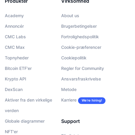
Produkter
Virksomhed
Academy
About us
Annoncér
Brugerbetingelser
CMC Labs
Fortrolighedspolitik
CMC Max
Cookie-præferencer
Topnyheder
Cookiepolitik
Bitcoin ETF'er
Regler for Community
Krypto API
Ansvarsfraskrivelse
DexScan
Metode
Aktiver fra den virkelige
Karriere
We’re hiring!
verden
Support
Globale diagrammer
NFT'er