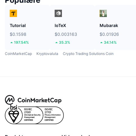
Populære
Tutorial
IoTeX
Mubarak
$0.1598
$0.003163
$0.01926
197.54%
35.3%
34.14%
CoinMarketCap
Kryptovaluta
Crypto Trading Solutions Coin