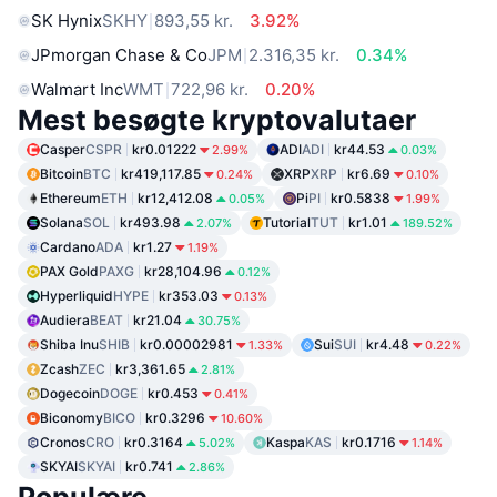
SK Hynix
SKHY
893,55 kr.
3.92%
JPmorgan Chase & Co
JPM
2.316,35 kr.
0.34%
Walmart Inc
WMT
722,96 kr.
0.20%
Mest besøgte kryptovalutaer
Casper
CSPR
kr0.01222
ADI
ADI
kr44.53
2.99%
0.03%
Bitcoin
BTC
kr419,117.85
XRP
XRP
kr6.69
0.24%
0.10%
Ethereum
ETH
kr12,412.08
Pi
PI
kr0.5838
0.05%
1.99%
Solana
SOL
kr493.98
Tutorial
TUT
kr1.01
2.07%
189.52%
Cardano
ADA
kr1.27
1.19%
PAX Gold
PAXG
kr28,104.96
0.12%
Hyperliquid
HYPE
kr353.03
0.13%
Audiera
BEAT
kr21.04
30.75%
Shiba Inu
SHIB
kr0.00002981
Sui
SUI
kr4.48
1.33%
0.22%
Zcash
ZEC
kr3,361.65
2.81%
Dogecoin
DOGE
kr0.453
0.41%
Biconomy
BICO
kr0.3296
10.60%
Cronos
CRO
kr0.3164
Kaspa
KAS
kr0.1716
5.02%
1.14%
SKYAI
SKYAI
kr0.741
2.86%