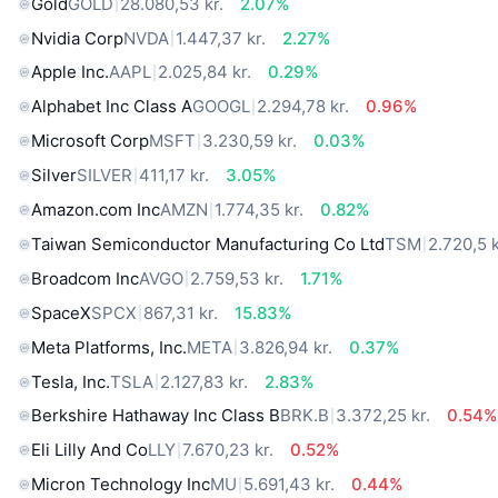
Gold
GOLD
28.080,53 kr.
2.07%
Nvidia Corp
NVDA
1.447,37 kr.
2.27%
Apple Inc.
AAPL
2.025,84 kr.
0.29%
Alphabet Inc Class A
GOOGL
2.294,78 kr.
0.96%
Microsoft Corp
MSFT
3.230,59 kr.
0.03%
Silver
SILVER
411,17 kr.
3.05%
Amazon.com Inc
AMZN
1.774,35 kr.
0.82%
Taiwan Semiconductor Manufacturing Co Ltd
TSM
2.720,5 k
Broadcom Inc
AVGO
2.759,53 kr.
1.71%
SpaceX
SPCX
867,31 kr.
15.83%
Meta Platforms, Inc.
META
3.826,94 kr.
0.37%
Tesla, Inc.
TSLA
2.127,83 kr.
2.83%
Berkshire Hathaway Inc Class B
BRK.B
3.372,25 kr.
0.54%
Eli Lilly And Co
LLY
7.670,23 kr.
0.52%
Micron Technology Inc
MU
5.691,43 kr.
0.44%