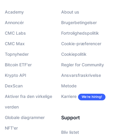
Academy
About us
Annoncér
Brugerbetingelser
CMC Labs
Fortrolighedspolitik
CMC Max
Cookie-præferencer
Topnyheder
Cookiepolitik
Bitcoin ETF'er
Regler for Community
Krypto API
Ansvarsfraskrivelse
DexScan
Metode
Aktiver fra den virkelige
Karriere
We’re hiring!
verden
Support
Globale diagrammer
NFT'er
Bliv listet