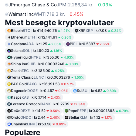
JPmorgan Chase & Co
JPM
2.286,34 kr.
0.03%
Walmart Inc
WMT
719,3 kr.
0.45%
Mest besøgte kryptovalutaer
Bitcoin
BTC
kr414,940.75
XRP
XRP
kr7.03
1.21%
0.24%
Ethereum
ETH
kr12,141.61
0.26%
Cardano
ADA
kr1.25
Pi
PI
kr0.5397
2.05%
2.65%
Solana
SOL
kr480.20
1.16%
Hyperliquid
HYPE
kr355.30
4.63%
Shiba Inu
SHIB
kr0.00003246
0.89%
Zcash
ZEC
kr3,185.00
4.25%
Terra Classic
LUNC
kr0.0003276
1.55%
PAX Gold
PAXG
kr26,191.53
0.57%
Dogecoin
DOGE
kr0.457
Sui
SUI
kr4.52
0.06%
0.89%
Kaspa
KAS
kr0.1714
2.43%
Lorenzo Protocol
BANK
kr0.2739
12.34%
DeXe
DEXE
kr14.52
Pepe
PEPE
kr0.00001898
9.56%
0.79%
Ondo
ONDO
kr2.44
Stellar
XLM
kr1.12
2.40%
1.17%
Chainlink
LINK
kr53.58
0.69%
Populære