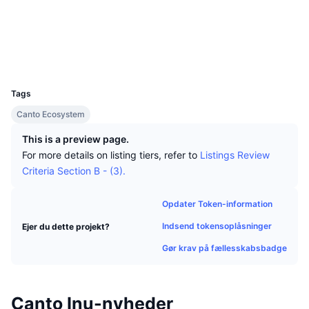
Tophandlere
Artikler
Indstrømninger/udstrømninger på børser
DEX API
Omregner
Leaderboards
Spot
Kontrakter
0x7264...fd0455
tuber.build
Stemning
Virksomhed
Nyhedsbrev
Explorers
Indikatorer
Populære
Derivativer
UCID
Priser
CMC Launch
21554
Kommende
Kryptofrygt- og Kryptogrådighedsindeks.
Tags
Ressourcer
CMC Labs
Nylig tilføjet
Altcoin-sæsonindeks
Canto Ecosystem
This is a preview page.
CMC Max
Vindere & Tabere
Markedscyklusindikatorer
For more details on listing tiers, refer to
Listings Review
Dokumentation
Criteria Section B - (3).
Topnyheder
Mest besøgte
Bitcoin-dominans
FAQ
Opdater Token-information
Telegram-bot
Community-stemning
CoinMarketCap 20-indeks
Indsend tokensoplåsninger
Ejer du dette projekt?
AI-integrationer
Annoncér
Blockchain-rangering
CoinMarketCap 100-indeks
Gør krav på fællesskabsbadge
CMC Agent Hub
Forudsigelsesmarkeder
ETF-pengestrømme
Side-widgets
Markedsplads for færdigheder
Canto Inu-nyheder