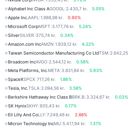
Alphabet Inc Class A
GOOGL
2.430,7 kr.
5.05%
Apple Inc.
AAPL
1.988,98 kr.
0.90%
Microsoft Corp
MSFT
3.177,76 kr.
5.24%
Silver
SILVER
375,74 kr.
0.34%
Amazon.com Inc
AMZN
1.839,12 kr.
4.22%
Taiwan Semiconductor Manufacturing Co Ltd
TSM
2.642,25
Broadcom Inc
AVGO
2.544,12 kr.
0.58%
Meta Platforms, Inc.
META
3.831,84 kr.
5.93%
SpaceX
SPCX
717,26 kr.
1.86%
Tesla, Inc.
TSLA
2.094,56 kr.
3.58%
Berkshire Hathaway Inc Class B
BRK.B
3.324,67 kr.
0.03
SK Hynix
SKHY
935,43 kr.
0.17%
Eli Lilly And Co
LLY
7.249,46 kr.
2.88%
Micron Technology Inc
MU
5.417,94 kr.
1.31%