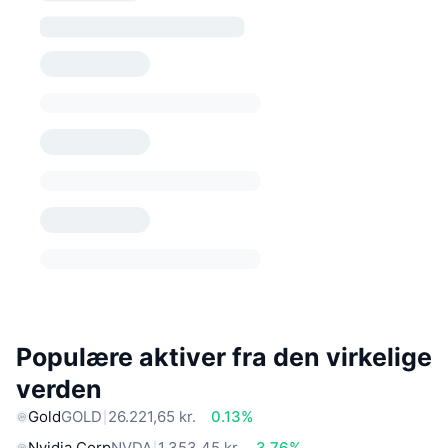
Populære aktiver fra den virkelige
verden
Gold
GOLD
26.221,65 kr.
0.13%
Nvidia Corp
NVDA
1.353,45 kr.
3.76%