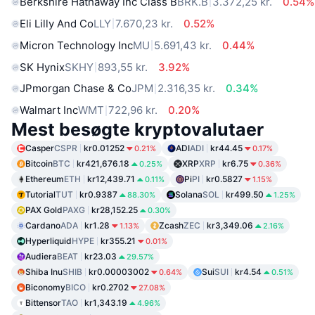
Berkshire Hathaway Inc Class B
BRK.B
3.372,25 kr.
0.54%
Eli Lilly And Co
LLY
7.670,23 kr.
0.52%
Micron Technology Inc
MU
5.691,43 kr.
0.44%
SK Hynix
SKHY
893,55 kr.
3.92%
JPmorgan Chase & Co
JPM
2.316,35 kr.
0.34%
Walmart Inc
WMT
722,96 kr.
0.20%
Mest besøgte kryptovalutaer
Casper
CSPR
kr0.01252
ADI
ADI
kr44.45
0.21%
0.17%
Bitcoin
BTC
kr421,676.18
XRP
XRP
kr6.75
0.25%
0.36%
Ethereum
ETH
kr12,439.71
Pi
PI
kr0.5827
0.11%
1.15%
Tutorial
TUT
kr0.9387
Solana
SOL
kr499.50
88.30%
1.25%
PAX Gold
PAXG
kr28,152.25
0.30%
Cardano
ADA
kr1.28
Zcash
ZEC
kr3,349.06
1.13%
2.16%
Hyperliquid
HYPE
kr355.21
0.01%
Audiera
BEAT
kr23.03
29.57%
Shiba Inu
SHIB
kr0.00003002
Sui
SUI
kr4.54
0.64%
0.51%
Biconomy
BICO
kr0.2702
27.08%
Bittensor
TAO
kr1,343.19
4.96%