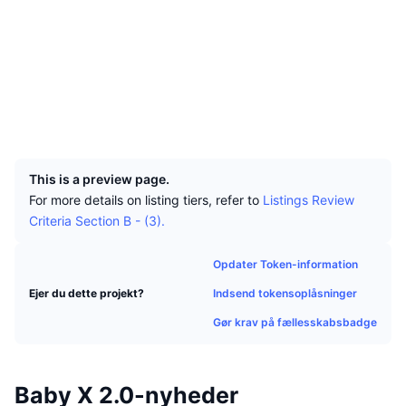
Tophandlere
Artikler
Indstrømninger/udstrømninger på børser
DEX API
Omregner
Sociale medier
Leaderboards
Spot
Kontrakter
0x2493...861615
Stemning
Virksomhed
Nyhedsbrev
1.7
Indikatorer
Populære
Derivativer
Bedømmelse (CertiK)
Explorers
etherscan.io
Priser
CMC Launch
Kommende
Kryptofrygt- og Kryptogrådighedsindeks.
Wallets
UCID
Ressourcer
CMC Labs
28315
Nylig tilføjet
Altcoin-sæsonindeks
This is a preview page.
CMC Max
Vindere & Tabere
Markedscyklusindikatorer
For more details on listing tiers, refer to
Listings Review
Dokumentation
Criteria Section B - (3).
Topnyheder
Mest besøgte
Bitcoin-dominans
FAQ
Opdater Token-information
Telegram-bot
Community-stemning
CoinMarketCap 20-indeks
Indsend tokensoplåsninger
Ejer du dette projekt?
AI-integrationer
Annoncér
Blockchain-rangering
CoinMarketCap 100-indeks
Gør krav på fællesskabsbadge
CMC Agent Hub
Forudsigelsesmarkeder
ETF-pengestrømme
Side-widgets
Baby X 2.0-nyheder
Markedsplads for færdigheder