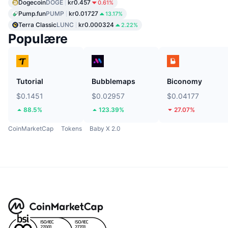
Dogecoin
DOGE
kr0.457
0.61%
Pump.fun
PUMP
kr0.01727
13.17%
Terra Classic
LUNC
kr0.000324
2.22%
Populære
Tutorial
Bubblemaps
Biconomy
$0.1451
$0.02957
$0.04177
88.5%
123.39%
27.07%
CoinMarketCap
Tokens
Baby X 2.0