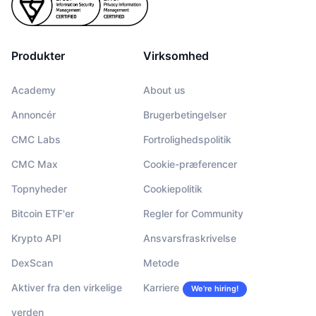
Produkter
Virksomhed
Academy
About us
Annoncér
Brugerbetingelser
CMC Labs
Fortrolighedspolitik
CMC Max
Cookie-præferencer
Topnyheder
Cookiepolitik
Bitcoin ETF'er
Regler for Community
Krypto API
Ansvarsfraskrivelse
DexScan
Metode
Aktiver fra den virkelige
Karriere
We’re hiring!
verden