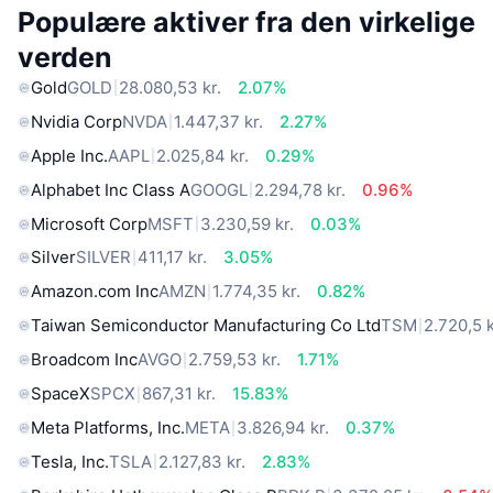
Populære aktiver fra den virkelige
verden
Gold
GOLD
28.080,53 kr.
2.07%
Nvidia Corp
NVDA
1.447,37 kr.
2.27%
Apple Inc.
AAPL
2.025,84 kr.
0.29%
Alphabet Inc Class A
GOOGL
2.294,78 kr.
0.96%
Microsoft Corp
MSFT
3.230,59 kr.
0.03%
Silver
SILVER
411,17 kr.
3.05%
Amazon.com Inc
AMZN
1.774,35 kr.
0.82%
Taiwan Semiconductor Manufacturing Co Ltd
TSM
2.720,5 k
Broadcom Inc
AVGO
2.759,53 kr.
1.71%
SpaceX
SPCX
867,31 kr.
15.83%
Meta Platforms, Inc.
META
3.826,94 kr.
0.37%
Tesla, Inc.
TSLA
2.127,83 kr.
2.83%