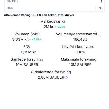
SAUBER
Populære
Krypto-ETF'er
Learn
CMC MCP
DKK
Alfa Romeo Racing ORLEN Fan Token-statistikker
Ny
Bitcoin ETF'er
x402
Nyheder
Markedsværdi
2M kr.
0.39%
Krypto
Ethereum ETF'er
Academy
Volumen (24t.)
Volumen/Markedsværdi (24 ti
3,33M kr.
Politik
166,48%
45.88%
Teknisk analyse
Undersøgelser
FDV
Likv./Markedsværdi
Sport
6,99M kr.
0.16%
RSI
Videoer
Samlede forsyning
Maksimale forsyning
Finans
10M SAUBER
10M SAUBER
MACD
Ordforklaring
Cirkulerende forsyning
Teknologi
2,86M SAUBER
Derivativer
Kampagner
Website
NFT
Hjemmeside
Oversigt
Airdrops
Sociale medier
Samlet NFT-statistikker
Likvidationer
Diamant-belønninger
FX2XCc...7gJQsF
Kontrakter