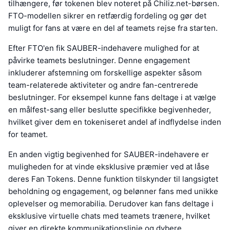
tilhængere, før tokenen blev noteret på Chiliz.net-børsen.
FTO-modellen sikrer en retfærdig fordeling og gør det
muligt for fans at være en del af teamets rejse fra starten.
Efter FTO'en fik SAUBER-indehavere mulighed for at
påvirke teamets beslutninger. Denne engagement
inkluderer afstemning om forskellige aspekter såsom
team-relaterede aktiviteter og andre fan-centrerede
beslutninger. For eksempel kunne fans deltage i at vælge
en målfest-sang eller beslutte specifikke begivenheder,
hvilket giver dem en tokeniseret andel af indflydelse inden
for teamet.
En anden vigtig begivenhed for SAUBER-indehavere er
muligheden for at vinde eksklusive præmier ved at låse
deres Fan Tokens. Denne funktion tilskynder til langsigtet
beholdning og engagement, og belønner fans med unikke
oplevelser og memorabilia. Derudover kan fans deltage i
eksklusive virtuelle chats med teamets trænere, hvilket
giver en direkte kommunikationslinje og dybere