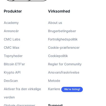
Produkter
Virksomhed
Academy
About us
Annoncér
Brugerbetingelser
CMC Labs
Fortrolighedspolitik
CMC Max
Cookie-præferencer
Topnyheder
Cookiepolitik
Bitcoin ETF'er
Regler for Community
Krypto API
Ansvarsfraskrivelse
DexScan
Metode
Aktiver fra den virkelige
Karriere
We’re hiring!
verden
Support
Globale diagrammer