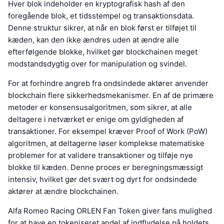
Hver blok indeholder en kryptografisk hash af den
foregående blok, et tidsstempel og transaktionsdata.
Denne struktur sikrer, at når en blok først er tilføjet til
kæden, kan den ikke ændres uden at ændre alle
efterfølgende blokke, hvilket gør blockchainen meget
modstandsdygtig over for manipulation og svindel.
For at forhindre angreb fra ondsindede aktører anvender
blockchain flere sikkerhedsmekanismer. En af de primære
metoder er konsensusalgoritmen, som sikrer, at alle
deltagere i netværket er enige om gyldigheden af
transaktioner. For eksempel kræver Proof of Work (PoW)
algoritmen, at deltagerne løser komplekse matematiske
problemer for at validere transaktioner og tilføje nye
blokke til kæden. Denne proces er beregningsmæssigt
intensiv, hvilket gør det svært og dyrt for ondsindede
aktører at ændre blockchainen.
Alfa Romeo Racing ORLEN Fan Token giver fans mulighed
for at have en tokeniseret andel af indflydelse på holdets