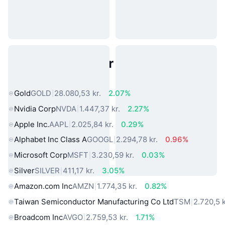
Populære aktiver fra den virkelige
verden
Gold
GOLD
28.080,53 kr.
2.07%
Nvidia Corp
NVDA
1.447,37 kr.
2.27%
Apple Inc.
AAPL
2.025,84 kr.
0.29%
Alphabet Inc Class A
GOOGL
2.294,78 kr.
0.96%
Microsoft Corp
MSFT
3.230,59 kr.
0.03%
Silver
SILVER
411,17 kr.
3.05%
Amazon.com Inc
AMZN
1.774,35 kr.
0.82%
Taiwan Semiconductor Manufacturing Co Ltd
TSM
2.720,5 k
Broadcom Inc
AVGO
2.759,53 kr.
1.71%