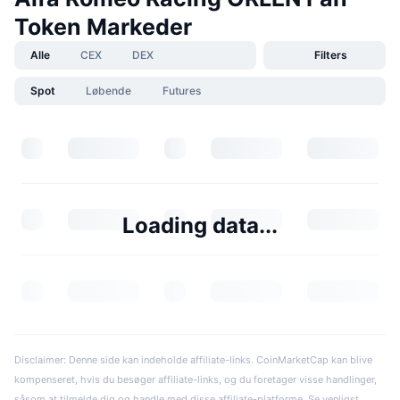
Token Markeder
Alle
CEX
DEX
Filters
Spot
Løbende
Futures
Loading data...
Disclaimer: Denne side kan indeholde affiliate-links. CoinMarketCap kan blive
kompenseret, hvis du besøger affiliate-links, og du foretager visse handlinger,
såsom at tilmelde dig og handle med disse affiliate-platforme. Se venligst