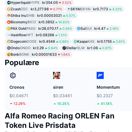
Hyperliquid
HYPE
kr354.05
3.52%
Zcash
ZEC
kr3,277.98
SKYAI
SKYAI
kr0.7173
0.77%
4.23%
Shiba Inu
SHIB
kr0.00003021
0.57%
Biconomy
BICO
kr0.3852
16.83%
PAX Gold
PAXG
kr28,070.17
Sui
SUI
kr4.47
0.56%
2.16%
Hashflow
HFT
kr0.08298
1.51%
Dogecoin
DOGE
kr0.4549
Kaspa
KAS
kr0.1755
0.86%
3.81%
Ondo
ONDO
kr2.29
Stellar
XLM
kr1.06
0.64%
0.97%
Bonk
BONK
kr0.00001633
1.64%
Populære
Cronos
siren
Momentum
$0.04671
$0.03461
$0.2327
12.29%
10.25%
41.18%
Alfa Romeo Racing ORLEN Fan
Token Live Prisdata