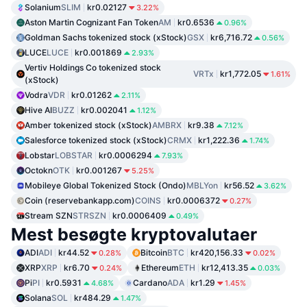
Solanium
SLIM
kr0.02127
3.22%
Aston Martin Cognizant Fan Token
AM
kr0.6536
0.96%
Goldman Sachs tokenized stock (xStock)
GSX
kr6,716.72
0.56%
LUCE
LUCE
kr0.001869
2.93%
Vertiv Holdings Co tokenized stock
VRTx
kr1,772.05
1.61%
(xStock)
Vodra
VDR
kr0.01262
2.11%
Hive AI
BUZZ
kr0.002041
1.12%
Amber tokenized stock (xStock)
AMBRX
kr9.38
7.12%
Salesforce tokenized stock (xStock)
CRMX
kr1,222.36
1.74%
Lobstar
LOBSTAR
kr0.0006294
7.93%
Octokn
OTK
kr0.001267
5.25%
Mobileye Global Tokenized Stock (Ondo)
MBLYon
kr56.52
3.62%
Coin (reservebankapp.com)
COINS
kr0.0006372
0.27%
Stream SZN
STRSZN
kr0.0006409
0.49%
Mest besøgte kryptovalutaer
ADI
ADI
kr44.52
Bitcoin
BTC
kr420,156.33
0.28%
0.02%
XRP
XRP
kr6.70
Ethereum
ETH
kr12,413.35
0.24%
0.03%
Pi
PI
kr0.5931
Cardano
ADA
kr1.29
4.68%
1.45%
Solana
SOL
kr484.29
1.47%