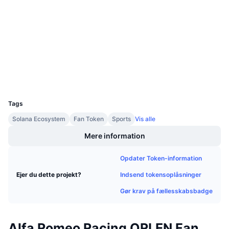
Kommende salg
4.2
Finansieringsrenter
Lær og tjen
Bedømmelse (CertiK)
chiliscan.com
Explorers
Kalendere
Wallets
ICO-kalender
UCID
10793
Begivenhedskalender
Tags
Solana Ecosystem
Fan Token
Sports
Vis alle
Mere information
Opdater Token-information
Indsend tokensoplåsninger
Ejer du dette projekt?
Gør krav på fællesskabsbadge
Alfa Romeo Racing ORLEN Fan