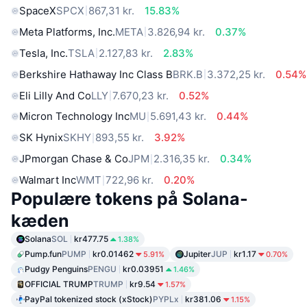
SpaceX
SPCX
867,31 kr.
15.83%
Meta Platforms, Inc.
META
3.826,94 kr.
0.37%
Tesla, Inc.
TSLA
2.127,83 kr.
2.83%
Berkshire Hathaway Inc Class B
BRK.B
3.372,25 kr.
0.54%
Eli Lilly And Co
LLY
7.670,23 kr.
0.52%
Micron Technology Inc
MU
5.691,43 kr.
0.44%
SK Hynix
SKHY
893,55 kr.
3.92%
JPmorgan Chase & Co
JPM
2.316,35 kr.
0.34%
Walmart Inc
WMT
722,96 kr.
0.20%
Populære tokens på Solana-
kæden
Solana
SOL
kr477.75
1.38%
Pump.fun
PUMP
kr0.01462
Jupiter
JUP
kr1.17
5.91%
0.70%
Pudgy Penguins
PENGU
kr0.03951
1.46%
OFFICIAL TRUMP
TRUMP
kr9.54
1.57%
PayPal tokenized stock (xStock)
PYPLx
kr381.06
1.15%