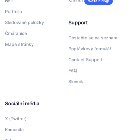
NFT
Kariéra
We’re hiring!
Portfolio
Support
Sledované položky
Čmáranice
Dostaňte se na seznam
Mapa stránky
Poptávkový formulář
Contact Support
FAQ
Slovník
Sociální média
X (Twitter)
Komunita