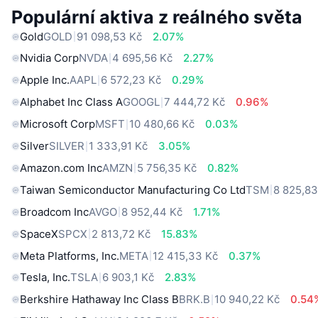
Populární aktiva z reálného světa
Gold
GOLD
91 098,53 Kč
2.07%
Nvidia Corp
NVDA
4 695,56 Kč
2.27%
Apple Inc.
AAPL
6 572,23 Kč
0.29%
Alphabet Inc Class A
GOOGL
7 444,72 Kč
0.96%
Microsoft Corp
MSFT
10 480,66 Kč
0.03%
Silver
SILVER
1 333,91 Kč
3.05%
Amazon.com Inc
AMZN
5 756,35 Kč
0.82%
Taiwan Semiconductor Manufacturing Co Ltd
TSM
8 825,83
Broadcom Inc
AVGO
8 952,44 Kč
1.71%
SpaceX
SPCX
2 813,72 Kč
15.83%
Meta Platforms, Inc.
META
12 415,33 Kč
0.37%
Tesla, Inc.
TSLA
6 903,1 Kč
2.83%
Berkshire Hathaway Inc Class B
BRK.B
10 940,22 Kč
0.54