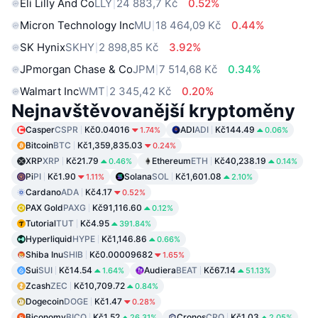
Eli Lilly And Co
LLY
24 883,7 Kč
0.52%
Micron Technology Inc
MU
18 464,09 Kč
0.44%
SK Hynix
SKHY
2 898,85 Kč
3.92%
JPmorgan Chase & Co
JPM
7 514,68 Kč
0.34%
Walmart Inc
WMT
2 345,42 Kč
0.20%
Nejnavštěvovanější kryptoměny
Casper
CSPR
Kč0.04016
ADI
ADI
Kč144.49
1.74%
0.06%
Bitcoin
BTC
Kč1,359,835.03
0.24%
XRP
XRP
Kč21.79
Ethereum
ETH
Kč40,238.19
0.46%
0.14%
Pi
PI
Kč1.90
Solana
SOL
Kč1,601.08
1.11%
2.10%
Cardano
ADA
Kč4.17
0.52%
PAX Gold
PAXG
Kč91,116.60
0.12%
Tutorial
TUT
Kč4.95
391.84%
Hyperliquid
HYPE
Kč1,146.86
0.66%
Shiba Inu
SHIB
Kč0.00009682
1.65%
Sui
SUI
Kč14.54
Audiera
BEAT
Kč67.14
1.64%
51.13%
Zcash
ZEC
Kč10,709.72
0.84%
Dogecoin
DOGE
Kč1.47
0.28%
Biconomy
BICO
Kč1.52
Cronos
CRO
Kč1.03
26.31%
2.05%