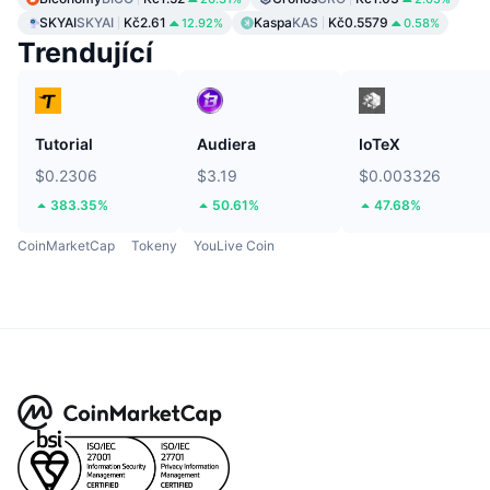
SKYAI
SKYAI
Kč2.61
Kaspa
KAS
Kč0.5579
12.92%
0.58%
Trendující
Tutorial
Audiera
IoTeX
$0.2306
$3.19
$0.003326
383.35%
50.61%
47.68%
CoinMarketCap
Tokeny
YouLive Coin