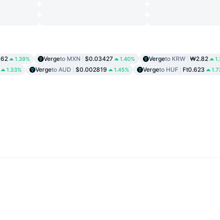
162
Verge
to MXN
$0.03427
Verge
to KRW
₩2.82
1.39%
1.40%
1
Verge
to AUD
$0.002819
Verge
to HUF
Ft0.623
1.33%
1.45%
1.