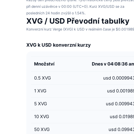
při denní uzávěrce v 00:00 (UTC+0). Kurz XVG/USD se za
posledních 24 hodin zvýšil o 1.54%.
XVG / USD Převodní tabulky
Konverzní kurz Verge (XVG) k USD v reálném čase je $0.001989 
XVG k USD konverzní kurzy
Množství
Dnes v 04:08:36 a
0.5
XVG
usd 0.000994
1
XVG
usd 0.00198
5
XVG
usd 0.00994
10
XVG
usd 0.0198
50
XVG
usd 0.0994