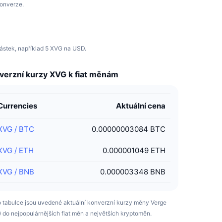
konverze.
ástek, například 5 XVG na USD.
verzní kurzy XVG k fiat měnám
Currencies
Aktuální cena
XVG
/
BTC
0.00000003084 BTC
XVG
/
ETH
0.000001049 ETH
XVG
/
BNB
0.000003348 BNB
o tabulce jsou uvedené aktuální konverzní kurzy měny Verge
 do nejpopulárnějších fiat měn a největších kryptoměn.