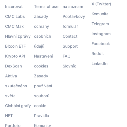
X (Twitter)
Inzerovat
Terms of use
na seznam
Komunita
CMC Labs
Zásady
Poptávkový
Telegram
CMC Max
ochrany
formulář
Instagram
Hlavní zprávy
osobních
Contact
Facebook
Bitcoin ETF
údajů
Support
Reddit
Krypto API
Nastavení
FAQ
LinkedIn
DexScan
cookies
Slovník
Aktiva
Zásady
skutečného
používání
světa
souborů
Globální grafy
cookie
NFT
Pravidla
Portfolio
Komunity