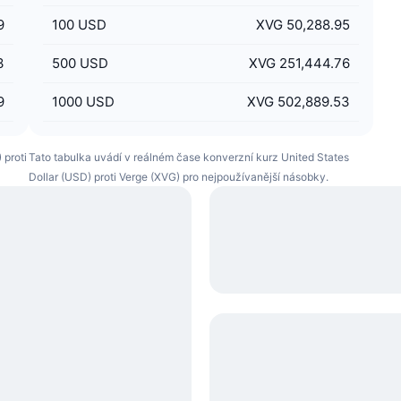
9
100
USD
XVG 50,288.95
3
500
USD
XVG 251,444.76
9
1000
USD
XVG 502,889.53
 proti
Tato tabulka uvádí v reálném čase konverzní kurz United States
Dollar (USD) proti Verge (XVG) pro nejpoužívanější násobky.