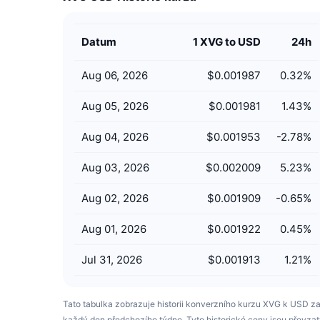
Datum
1 XVG to USD
24h
Aug 06, 2026
$0.001987
0.32
%
Aug 05, 2026
$0.001981
1.43
%
Aug 04, 2026
$0.001953
-2.78
%
Aug 03, 2026
$0.002009
5.23
%
Aug 02, 2026
$0.001909
-0.65
%
Aug 01, 2026
$0.001922
0.45
%
Jul 31, 2026
$0.001913
1.21
%
Tato tabulka zobrazuje historii konverzního kurzu XVG k USD z
každý den předchozího týdne. Tyto historické ceny jsou převza