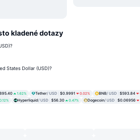
sto kladené dotazy
(USD)?
ted States Dollar (USD)?
,895.40
Tether
/ USD
$0.9991
BNB
/ USD
$593.84
1.62%
0.02%
Hyperliquid
/ USD
$56.30
Dogecoin
/ USD
$0.06956
0.12%
0.47%