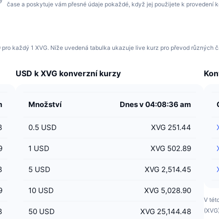
čase a poskytuje vám přesné údaje pokaždé, když jej použijete k provedení 
pro každý 1 XVG. Níže uvedená tabulka ukazuje live kurz pro převod různých č
USD k XVG konverzní kurzy
Kon
m
Množství
Dnes v 04:08:36 am
3
0.5
USD
XVG 251.44
9
1
USD
XVG 502.89
3
5
USD
XVG 2,514.45
9
10
USD
XVG 5,028.90
V tét
3
50
USD
XVG 25,144.48
(XVG)