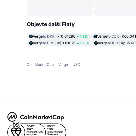
Objevte další Fiaty
Verge
to DKK
kr0.01286
Verge
to CZK
Kč0.04
1.31%
Verge
to BRL
R$0.01021
Verge
to IDR
Rp35.60
1.28%
CoinMarketCap
Verge
USD