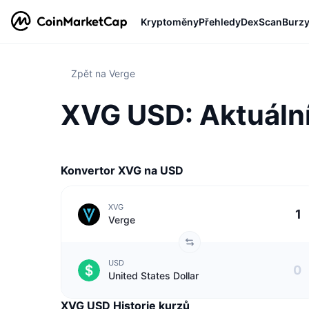
Kryptoměny
Přehledy
DexScan
Burz
Zpět na Verge
XVG USD: Aktuální
Konvertor XVG na USD
XVG
Verge
USD
United States Dollar
XVG USD Historie kurzů