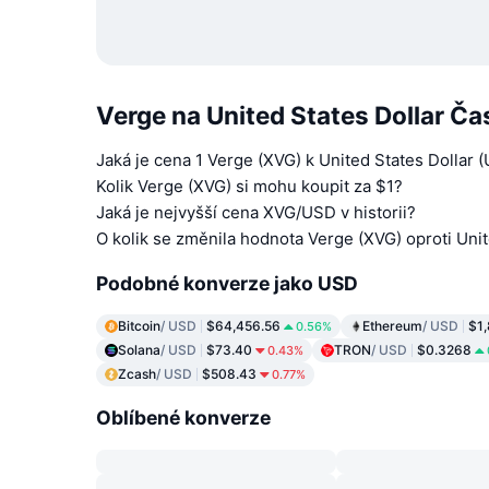
Verge na United States Dollar Ča
Jaká je cena 1 Verge (XVG) k United States Dollar 
Kolik Verge (XVG) si mohu koupit za $1?
Jaká je nejvyšší cena XVG/USD v historii?
O kolik se změnila hodnota Verge (XVG) oproti Uni
Podobné konverze jako USD
Bitcoin
/ USD
$64,456.56
Ethereum
/ USD
$1
0.56%
Solana
/ USD
$73.40
TRON
/ USD
$0.3268
0.43%
Zcash
/ USD
$508.43
0.77%
Oblíbené konverze