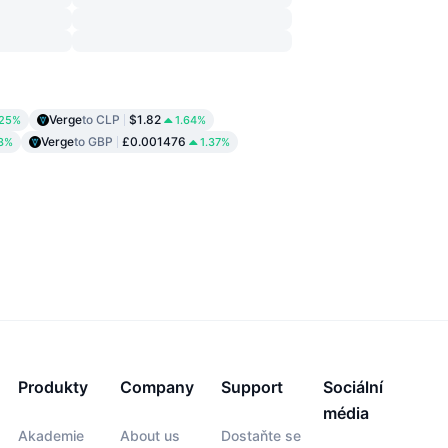
Verge
to CLP
$1.82
.25%
1.64%
Verge
to GBP
£0.001476
73%
1.37%
Produkty
Company
Support
Sociální
média
Akademie
About us
Dostaňte se