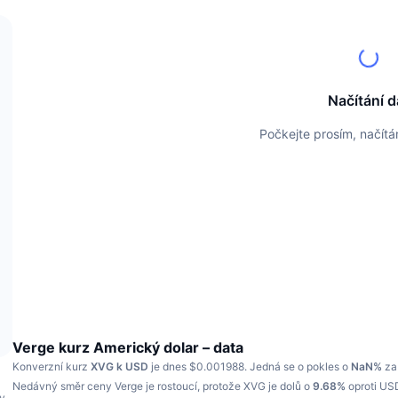
Načítání d
Počkejte prosím, načít
Verge kurz Americký dolar – data
Konverzní kurz
XVG k USD
je dnes $0.001988.
Jedná se o pokles o
NaN%
za 
a
Nedávný směr ceny Verge je rostoucí, protože XVG je dolů o
9.68%
oproti US
ty