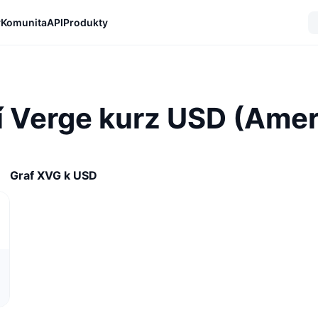
y
Komunita
API
Produkty
 Verge kurz USD (Amer
Graf XVG k USD