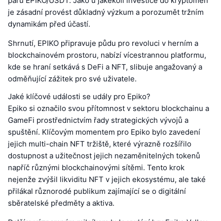
páru EPIKO/USDT. Jako u jakékoli investice do kryptoměn
je zásadní provést důkladný výzkum a porozumět tržním
dynamikám před účastí.
Shrnutí, EPIKO připravuje půdu pro revoluci v herním a
blockchainovém prostoru, nabízí vícestrannou platformu,
kde se hraní setkává s DeFi a NFT, slibuje angažovaný a
odměňující zážitek pro své uživatele.
Jaké klíčové události se udály pro Epiko?
Epiko si označilo svou přítomnost v sektoru blockchainu a
GameFi prostřednictvím řady strategických vývojů a
spuštění. Klíčovým momentem pro Epiko bylo zavedení
jejich multi-chain NFT tržiště, které výrazně rozšířilo
dostupnost a užitečnost jejich nezaměnitelných tokenů
napříč různými blockchainovými sítěmi. Tento krok
nejenže zvýšil likviditu NFT v jejich ekosystému, ale také
přilákal různorodé publikum zajímající se o digitální
sběratelské předměty a aktiva.