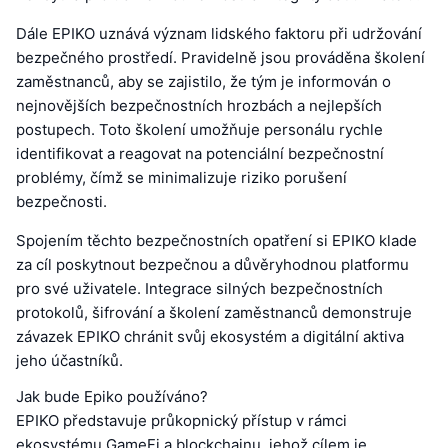
Dále EPIKO uznává význam lidského faktoru při udržování
bezpečného prostředí. Pravidelně jsou prováděna školení
zaměstnanců, aby se zajistilo, že tým je informován o
nejnovějších bezpečnostních hrozbách a nejlepších
postupech. Toto školení umožňuje personálu rychle
identifikovat a reagovat na potenciální bezpečnostní
problémy, čímž se minimalizuje riziko porušení
bezpečnosti.
Spojením těchto bezpečnostních opatření si EPIKO klade
za cíl poskytnout bezpečnou a důvěryhodnou platformu
pro své uživatele. Integrace silných bezpečnostních
protokolů, šifrování a školení zaměstnanců demonstruje
závazek EPIKO chránit svůj ekosystém a digitální aktiva
jeho účastníků.
Jak bude Epiko používáno?
EPIKO představuje průkopnický přístup v rámci
ekosystému GameFi a blockchainu, jehož cílem je