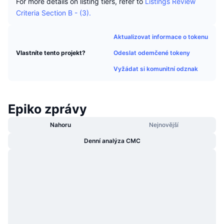
For more details on listing tiers, refer to
Listings Review
Trendující
Kryptoměnové ETF
Criteria Section B - (3).
Naučte se
CMC MCP
Nové
Bitcoin ETF
Aktualizovat informace o tokenu
x402
Zprávy
Odeslat odemčené tokeny
Vlastníte tento projekt?
Krypto
Ethereum ETF
Akademie
Vyžádat si komunitní odznak
Politika
Technická analýza
Prozkoumat
Sporty
Epiko zprávy
RSI
Videa
Nahoru
Nejnovější
Finance
MACD
Slovník
Denní analýza CMC
Technologie
Deriváty
Kampaně
NFT
Přehled
Airdrops
Celkové NFT statistiky
Likvidace
Diamantové odměny