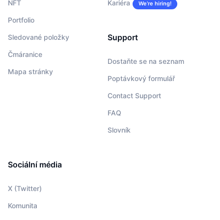
NFT
Kariéra
We’re hiring!
Portfolio
Support
Sledované položky
Čmáranice
Dostaňte se na seznam
Mapa stránky
Poptávkový formulář
Contact Support
FAQ
Slovník
Sociální média
X (Twitter)
Komunita