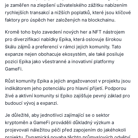
je zaměřen na zlepšení uživatelského zážitku nabízením
rychlejších transakcí a nižších poplatků, které jsou klíčové
faktory pro úspěch her založených na blockchainu.
Kromě toho bylo zavedení nových her a NFT nástrojem
pro diverzifikaci nabídky Epika, která oslovuje širokou
škálu zájmů a preferencí v rámci jejich komunity. Tato
expanze nejen obohacuje ekosystém, ale také posiluje
pozici Epika jako všestranné a inovativní platformy
GameFi.
Růst komunity Epika a jejich angažovanost v projektu jsou
indikátorem jeho potenciálu pro hlavní přijetí. Podporou
živé a aktivní komunity si Epiko zajišťuje pevný základ pro
budoucí vývoj a expanzi.
Je důležité, aby jednotlivci zajímající se o sektor
kryptoměn a GameFi prováděli důkladný výzkum a
projevovali náležitou péči před zapojením do jakéhokoli
projektu. Dynamická povaha těchto průmyslových odvětví