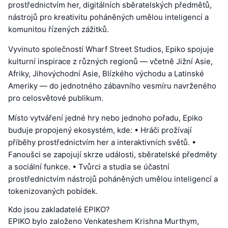
prostřednictvím her, digitálních sběratelských předmětů,
nástrojů pro kreativitu poháněných umělou inteligencí a
komunitou řízených zážitků.
Vyvinuto společností Wharf Street Studios, Epiko spojuje
kulturní inspirace z různých regionů — včetně Jižní Asie,
Afriky, Jihovýchodní Asie, Blízkého východu a Latinské
Ameriky — do jednotného zábavního vesmíru navrženého
pro celosvětové publikum.
Místo vytváření jedné hry nebo jednoho pořadu, Epiko
buduje propojený ekosystém, kde: • Hráči prožívají
příběhy prostřednictvím her a interaktivních světů. •
Fanoušci se zapojují skrze události, sběratelské předměty
a sociální funkce. • Tvůrci a studia se účastní
prostřednictvím nástrojů poháněných umělou inteligencí a
tokenizovaných pobídek.
Kdo jsou zakladatelé EPIKO?
EPIKO bylo založeno Venkateshem Krishna Murthym,