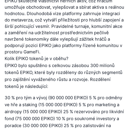
EPIKO skutečné vlastnictví herních aktiv, což hráčům
umožňuje obchodovat, vylepšovat a sbírat aktiva s reálnou
hodnotou. Dlouhodobá vize platformy zahrnuje integraci
do metaverza, což vytváří příležitosti pro hlubší zapojení a
širší pohlcující vesmír. Pravidelné turnaje, komunitní akce
a zaměření na udržitelnost prostřednictvím pečlivě
navržené tokenomiky dále vylepšují zážitek hráčů a
podporují pozici EPIKO jako platformy řízené komunitou v
prostoru GameFi.
Kolik EPIKO tokenů je v oběhu?
EPIKO bylo spuštěno s celkovou zásobou 300 milionů
tokenů EPIKO, které byly rozděleny do různých segmentů
pro zajištění vyváženého růstu a rozvoje. Rozdělení
tokenů je následující:
30 % pro tým a vývoj (90 000 000 EPIKO) 5 % pro odměny
ve hře a staking (15 000 000 EPIKO) 5 % pro marketing a
airdropy (15 000 000 EPIKO) 25 % rezervováno pro likvidní
fond (75 000 000 EPIKO) 10 % pro soukromé investory a
poradce (30 000 000 EPIKO) 25 % pro zalistování na