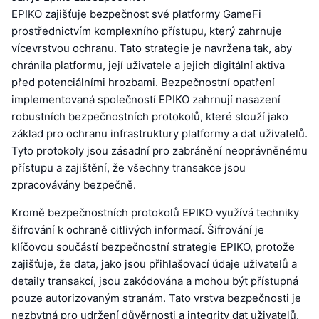
EPIKO zajišťuje bezpečnost své platformy GameFi
prostřednictvím komplexního přístupu, který zahrnuje
vícevrstvou ochranu. Tato strategie je navržena tak, aby
chránila platformu, její uživatele a jejich digitální aktiva
před potenciálními hrozbami. Bezpečnostní opatření
implementovaná společností EPIKO zahrnují nasazení
robustních bezpečnostních protokolů, které slouží jako
základ pro ochranu infrastruktury platformy a dat uživatelů.
Tyto protokoly jsou zásadní pro zabránění neoprávněnému
přístupu a zajištění, že všechny transakce jsou
zpracovávány bezpečně.
Kromě bezpečnostních protokolů EPIKO využívá techniky
šifrování k ochraně citlivých informací. Šifrování je
klíčovou součástí bezpečnostní strategie EPIKO, protože
zajišťuje, že data, jako jsou přihlašovací údaje uživatelů a
detaily transakcí, jsou zakódována a mohou být přístupná
pouze autorizovaným stranám. Tato vrstva bezpečnosti je
nezbytná pro udržení důvěrnosti a integrity dat uživatelů.