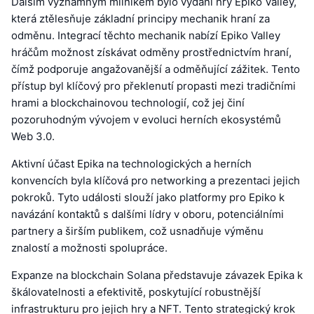
Dalším významným milníkem bylo vydání hry Epiko Valley,
která ztělesňuje základní principy mechanik hraní za
odměnu. Integrací těchto mechanik nabízí Epiko Valley
hráčům možnost získávat odměny prostřednictvím hraní,
čímž podporuje angažovanější a odměňující zážitek. Tento
přístup byl klíčový pro překlenutí propasti mezi tradičními
hrami a blockchainovou technologií, což jej činí
pozoruhodným vývojem v evoluci herních ekosystémů
Web 3.0.
Aktivní účast Epika na technologických a herních
konvencích byla klíčová pro networking a prezentaci jejich
pokroků. Tyto události slouží jako platformy pro Epiko k
navázání kontaktů s dalšími lídry v oboru, potenciálními
partnery a širším publikem, což usnadňuje výměnu
znalostí a možnosti spolupráce.
Expanze na blockchain Solana představuje závazek Epika k
škálovatelnosti a efektivitě, poskytující robustnější
infrastrukturu pro jejich hry a NFT. Tento strategický krok