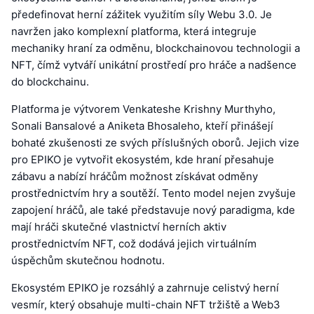
předefinovat herní zážitek využitím síly Webu 3.0. Je
navržen jako komplexní platforma, která integruje
mechaniky hraní za odměnu, blockchainovou technologii a
NFT, čímž vytváří unikátní prostředí pro hráče a nadšence
do blockchainu.
Platforma je výtvorem Venkateshe Krishny Murthyho,
Sonali Bansalové a Aniketa Bhosaleho, kteří přinášejí
bohaté zkušenosti ze svých příslušných oborů. Jejich vize
pro EPIKO je vytvořit ekosystém, kde hraní přesahuje
zábavu a nabízí hráčům možnost získávat odměny
prostřednictvím hry a soutěží. Tento model nejen zvyšuje
zapojení hráčů, ale také představuje nový paradigma, kde
mají hráči skutečné vlastnictví herních aktiv
prostřednictvím NFT, což dodává jejich virtuálním
úspěchům skutečnou hodnotu.
Ekosystém EPIKO je rozsáhlý a zahrnuje celistvý herní
vesmír, který obsahuje multi-chain NFT tržiště a Web3