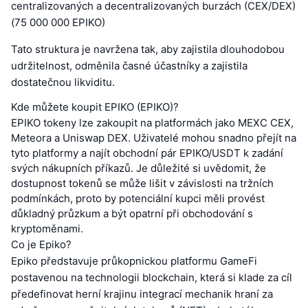
centralizovaných a decentralizovaných burzách (CEX/DEX)
(75 000 000 EPIKO)
Tato struktura je navržena tak, aby zajistila dlouhodobou
udržitelnost, odměnila časné účastníky a zajistila
dostatečnou likviditu.
Kde můžete koupit EPIKO (EPIKO)?
EPIKO tokeny lze zakoupit na platformách jako MEXC CEX,
Meteora a Uniswap DEX. Uživatelé mohou snadno přejít na
tyto platformy a najít obchodní pár EPIKO/USDT k zadání
svých nákupních příkazů. Je důležité si uvědomit, že
dostupnost tokenů se může lišit v závislosti na tržních
podmínkách, proto by potenciální kupci měli provést
důkladný průzkum a být opatrní při obchodování s
kryptoměnami.
Co je Epiko?
Epiko představuje průkopnickou platformu GameFi
postavenou na technologii blockchain, která si klade za cíl
předefinovat herní krajinu integrací mechanik hraní za