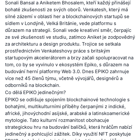
Sonali Bansal a Aniketem Bhosalem, kteří každý přinášejí
bohaté zkušenosti ze svých oborů. Venkatesh, který má
silné zázemí v oblasti her a blockchainových startupů se
sídlem v Londýně, Velká Británie, vede platformu s
důrazem na strategii. Sonali vede kreativní směr, čerpajíc
ze své zkušenosti ve studiu, zatímco Aniket je zodpovědný
za architekturu a design produktu. Trojice se setkala
prostřednictvím Venkateshovy práce s britským
startupovým akcelerátorem a brzy začali spolupracovat na
tom, co by se vyvinulo v ekosystém Epiko, s důrazem na
budování herní platformy Web 3.0. Dnes EPIKO zahrnuje
více než 45 členů týmu, včetně vývojářů, designérů a
odborníků na blockchain.
Co dělá EPIKO jedinečným?
EPIKO se odlišuje spojením blockchainové technologie s
bohatými, multikulturními příběhy čerpanými z indické,
africké, jihovýchodní asijské, arabské a latinskoamerické
mytologie. Tato kulturní rozmanitost obohacuje
strategickou hru na budování balíčků, která hráčům nabízí
jedinečný a pohlcující zážitek. Díky využití NFT poskytuje