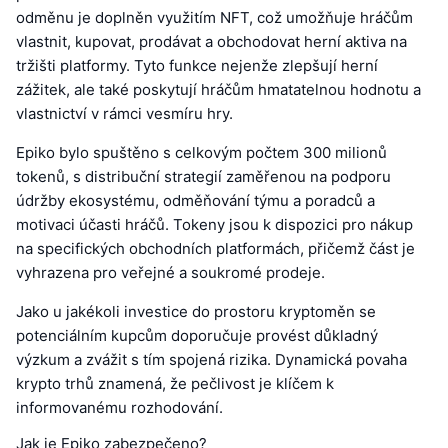
odměnu je doplněn využitím NFT, což umožňuje hráčům
vlastnit, kupovat, prodávat a obchodovat herní aktiva na
tržišti platformy. Tyto funkce nejenže zlepšují herní
zážitek, ale také poskytují hráčům hmatatelnou hodnotu a
vlastnictví v rámci vesmíru hry.
Epiko bylo spuštěno s celkovým počtem 300 milionů
tokenů, s distribuční strategií zaměřenou na podporu
údržby ekosystému, odměňování týmu a poradců a
motivaci účasti hráčů. Tokeny jsou k dispozici pro nákup
na specifických obchodních platformách, přičemž část je
vyhrazena pro veřejné a soukromé prodeje.
Jako u jakékoli investice do prostoru kryptoměn se
potenciálním kupcům doporučuje provést důkladný
výzkum a zvážit s tím spojená rizika. Dynamická povaha
krypto trhů znamená, že pečlivost je klíčem k
informovanému rozhodování.
Jak je Epiko zabezpečeno?