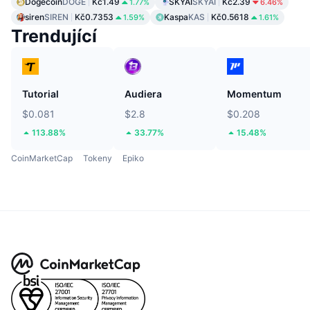
Dogecoin
DOGE
Kč1.49
SKYAI
SKYAI
Kč2.39
1.77%
6.46%
siren
SIREN
Kč0.7353
Kaspa
KAS
Kč0.5618
1.59%
1.61%
Trendující
Tutorial
Audiera
Momentum
$0.081
$2.8
$0.208
113.88%
33.77%
15.48%
CoinMarketCap
Tokeny
Epiko