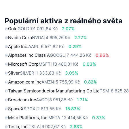
Populární aktiva z reálného světa
Gold
GOLD
91 092,84 Kč
2.07%
Nvidia Corp
NVDA
4 695,26 Kč
2.27%
Apple Inc.
AAPL
6 571,82 Kč
0.29%
Alphabet Inc Class A
GOOGL
7 444,26 Kč
0.96%
Microsoft Corp
MSFT
10 480,01 Kč
0.03%
Silver
SILVER
1 333,83 Kč
3.05%
Amazon.com Inc
AMZN
5 755,99 Kč
0.82%
Taiwan Semiconductor Manufacturing Co Ltd
TSM
8 825,28
Broadcom Inc
AVGO
8 951,88 Kč
1.71%
SpaceX
SPCX
2 813,55 Kč
15.83%
Meta Platforms, Inc.
META
12 414,56 Kč
0.37%
Tesla, Inc.
TSLA
6 902,67 Kč
2.83%