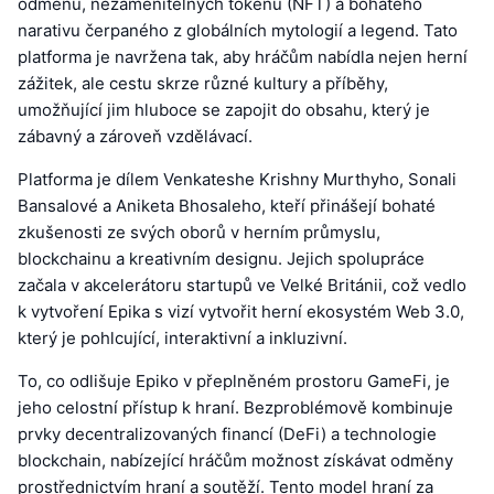
odměnu, nezaměnitelných tokenů (NFT) a bohatého
narativu čerpaného z globálních mytologií a legend. Tato
platforma je navržena tak, aby hráčům nabídla nejen herní
zážitek, ale cestu skrze různé kultury a příběhy,
umožňující jim hluboce se zapojit do obsahu, který je
zábavný a zároveň vzdělávací.
Platforma je dílem Venkateshe Krishny Murthyho, Sonali
Bansalové a Aniketa Bhosaleho, kteří přinášejí bohaté
zkušenosti ze svých oborů v herním průmyslu,
blockchainu a kreativním designu. Jejich spolupráce
začala v akcelerátoru startupů ve Velké Británii, což vedlo
k vytvoření Epika s vizí vytvořit herní ekosystém Web 3.0,
který je pohlcující, interaktivní a inkluzivní.
To, co odlišuje Epiko v přeplněném prostoru GameFi, je
jeho celostní přístup k hraní. Bezproblémově kombinuje
prvky decentralizovaných financí (DeFi) a technologie
blockchain, nabízející hráčům možnost získávat odměny
prostřednictvím hraní a soutěží. Tento model hraní za