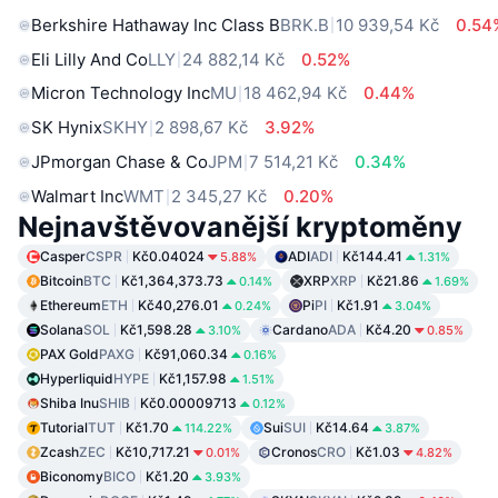
Berkshire Hathaway Inc Class B
BRK.B
10 939,54 Kč
0.54
Eli Lilly And Co
LLY
24 882,14 Kč
0.52%
Micron Technology Inc
MU
18 462,94 Kč
0.44%
SK Hynix
SKHY
2 898,67 Kč
3.92%
JPmorgan Chase & Co
JPM
7 514,21 Kč
0.34%
Walmart Inc
WMT
2 345,27 Kč
0.20%
Nejnavštěvovanější kryptoměny
Casper
CSPR
Kč0.04024
ADI
ADI
Kč144.41
5.88%
1.31%
Bitcoin
BTC
Kč1,364,373.73
XRP
XRP
Kč21.86
0.14%
1.69%
Ethereum
ETH
Kč40,276.01
Pi
PI
Kč1.91
0.24%
3.04%
Solana
SOL
Kč1,598.28
Cardano
ADA
Kč4.20
3.10%
0.85%
PAX Gold
PAXG
Kč91,060.34
0.16%
Hyperliquid
HYPE
Kč1,157.98
1.51%
Shiba Inu
SHIB
Kč0.00009713
0.12%
Tutorial
TUT
Kč1.70
Sui
SUI
Kč14.64
114.22%
3.87%
Zcash
ZEC
Kč10,717.21
Cronos
CRO
Kč1.03
0.01%
4.82%
Biconomy
BICO
Kč1.20
3.93%