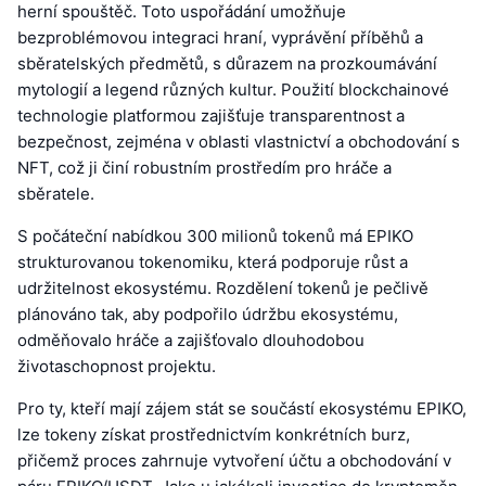
herní spouštěč. Toto uspořádání umožňuje
bezproblémovou integraci hraní, vyprávění příběhů a
sběratelských předmětů, s důrazem na prozkoumávání
mytologií a legend různých kultur. Použití blockchainové
technologie platformou zajišťuje transparentnost a
bezpečnost, zejména v oblasti vlastnictví a obchodování s
NFT, což ji činí robustním prostředím pro hráče a
sběratele.
S počáteční nabídkou 300 milionů tokenů má EPIKO
strukturovanou tokenomiku, která podporuje růst a
udržitelnost ekosystému. Rozdělení tokenů je pečlivě
plánováno tak, aby podpořilo údržbu ekosystému,
odměňovalo hráče a zajišťovalo dlouhodobou
životaschopnost projektu.
Pro ty, kteří mají zájem stát se součástí ekosystému EPIKO,
lze tokeny získat prostřednictvím konkrétních burz,
přičemž proces zahrnuje vytvoření účtu a obchodování v