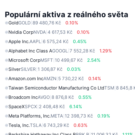
Populární aktiva z reálného světa
Gold
GOLD
89 480,76 Kč
0.10%
Nvidia Corp
NVDA
4 617,53 Kč
0.10%
Apple Inc.
AAPL
6 575,24 Kč
0.45%
Alphabet Inc Class A
GOOGL
7 552,28 Kč
1.29%
Microsoft Corp
MSFT
10 499,67 Kč
2.54%
Silver
SILVER
1 306,87 Kč
0.03%
Amazon.com Inc
AMZN
5 730,22 Kč
0.14%
Taiwan Semiconductor Manufacturing Co Ltd
TSM
8 845,8 
Broadcom Inc
AVGO
8 876,8 Kč
0.55%
SpaceX
SPCX
2 408,48 Kč
6.14%
Meta Platforms, Inc.
META
12 398,73 Kč
0.19%
Tesla, Inc.
TSLA
6 743,29 Kč
0.63%
Berkshire Hathaway Inc Class B
BRK.B
11 006,32 Kč
1.11%