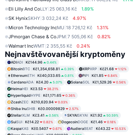
Eli Lilly And Co
LLY
25 063,16 Kč
1.89%
SK Hynix
SKHY
3 032,24 Kč
4.97%
Micron Technology Inc
MU
18 726,12 Kč
1.31%
JPmorgan Chase & Co
JPM
7 505,06 Kč
0.82%
Walmart Inc
WMT
2 355,55 Kč
0.24%
Nejnavštěvovanější kryptoměny
ADI
ADI
Kč144.96
0.44%
Bitcoin
BTC
Kč1,354,658.81
XRP
XRP
Kč21.68
0.39%
1.12%
Ethereum
ETH
Kč40,033.65
Pi
PI
Kč1.85
0.81%
6.84%
Cardano
ADA
Kč4.20
Solana
SOL
Kč1,529.26
5.07%
0.56%
Heima
HEI
Kč3.53
38.21%
Hyperliquid
HYPE
Kč1,171.65
0.36%
Zcash
ZEC
Kč10,620.94
0.03%
Shiba Inu
SHIB
Kč0.00009829
2.57%
Stellar
XLM
Kč3.41
SKYAI
SKYAI
Kč1.92
0.56%
50.59%
Sui
SUI
Kč14.22
Dogecoin
DOGE
Kč1.46
0.82%
0.18%
Kaspa
KAS
Kč0.5407
Audiera
BEAT
Kč43.22
0.67%
10.53%