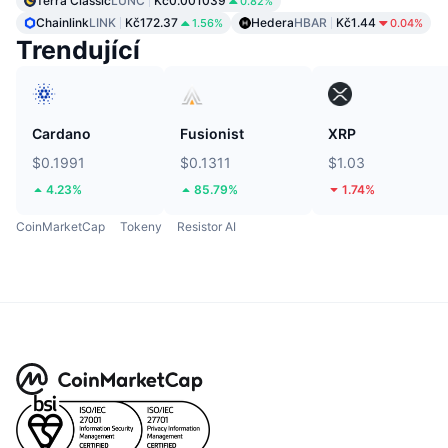
Terra Classic
LUNC
Kč0.001039
0.82%
Chainlink
LINK
Kč172.37
Hedera
HBAR
Kč1.44
1.56%
0.04%
Trendující
Cardano
Fusionist
XRP
$0.1991
$0.1311
$1.03
4.23%
85.79%
1.74%
CoinMarketCap
Tokeny
Resistor AI