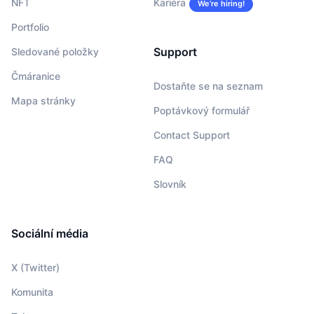
NFT
Kariéra
We’re hiring!
Portfolio
Support
Sledované položky
Čmáranice
Dostaňte se na seznam
Mapa stránky
Poptávkový formulář
Contact Support
FAQ
Slovník
Sociální média
X (Twitter)
Komunita