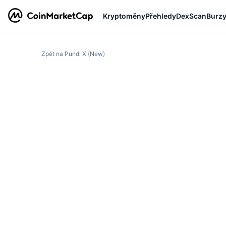
Kryptoměny
Přehledy
DexScan
Burz
Zpět na Pundi X (New)