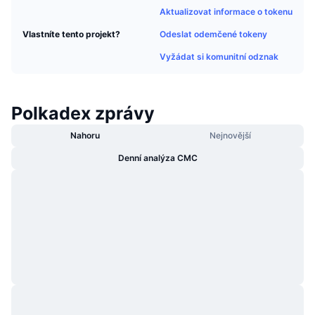
Trendující
Aktualizovat informace o tokenu
Kryptoměnové ETF
Naučte se
CMC MCP
Odeslat odemčené tokeny
Vlastníte tento projekt?
Nové
Bitcoin ETF
x402
Vyžádat si komunitní odznak
Zprávy
Krypto
Ethereum ETF
Akademie
Polkadex zprávy
Politika
Technická analýza
Prozkoumat
Nahoru
Nejnovější
Sporty
RSI
Denní analýza CMC
Videa
Finance
MACD
Slovník
Technologie
Deriváty
Kampaně
NFT
Přehled
Airdrops
Celkové NFT statistiky
Likvidace
Diamantové odměny