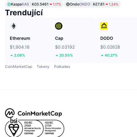
Kaspa
KAS
Kč0.5461
Ondo
ONDO
Kč7.81
1.17%
1.24%
Trendující
Ethereum
Cap
DODO
$1,904.16
$0.03192
$0.02628
2.08%
20.55%
40.27%
CoinMarketCap
Tokeny
Polkadex