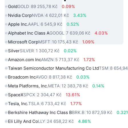
Gold
GOLD
89 255,78 Kč
0.09%
Nvidia Corp
NVDA
4 622,01 Kč
3.43%
Apple Inc.
AAPL
6 545,9 Kč
0.52%
Alphabet Inc Class A
GOOGL
7 639,06 Kč
4.03%
Microsoft Corp
MSFT
10 175,43 Kč
1.09%
Silver
SILVER
1 300,72 Kč
0.02%
Amazon.com Inc
AMZN
5 713,37 Kč
1.72%
Taiwan Semiconductor Manufacturing Co Ltd
TSM
8 654,94
Broadcom Inc
AVGO
8 817,38 Kč
0.03%
Meta Platforms, Inc.
META
12 383,78 Kč
0.14%
SpaceX
SPCX
2 304,47 Kč
13.61%
Tesla, Inc.
TSLA
6 733,42 Kč
1.77%
Berkshire Hathaway Inc Class B
BRK.B
10 872,59 Kč
0.32
Eli Lilly And Co
LLY
24 658,22 Kč
4.86%