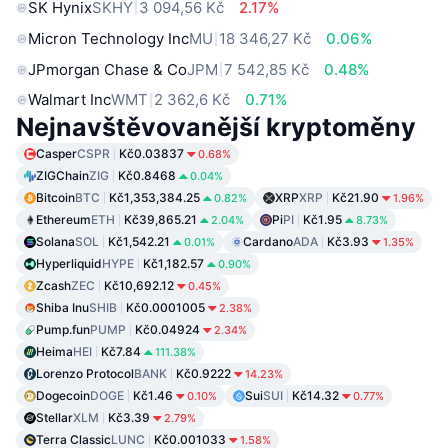
SK Hynix
SKHY
3 094,56 Kč
2.17%
Micron Technology Inc
MU
18 346,27 Kč
0.06%
JPmorgan Chase & Co
JPM
7 542,85 Kč
0.48%
Walmart Inc
WMT
2 362,6 Kč
0.71%
Nejnavštěvovanější kryptoměny
Casper
CSPR
Kč0.03837
0.68%
ZIGChain
ZIG
Kč0.8468
0.04%
Bitcoin
BTC
Kč1,353,384.25
XRP
XRP
Kč21.90
0.82%
1.96%
Ethereum
ETH
Kč39,865.21
Pi
PI
Kč1.95
2.04%
8.73%
Solana
SOL
Kč1,542.21
Cardano
ADA
Kč3.93
0.01%
1.35%
Hyperliquid
HYPE
Kč1,182.57
0.90%
Zcash
ZEC
Kč10,692.12
0.45%
Shiba Inu
SHIB
Kč0.0001005
2.38%
Pump.fun
PUMP
Kč0.04924
2.34%
Heima
HEI
Kč7.84
111.38%
Lorenzo Protocol
BANK
Kč0.9222
14.23%
Dogecoin
DOGE
Kč1.46
Sui
SUI
Kč14.32
0.10%
0.77%
Stellar
XLM
Kč3.39
2.79%
Terra Classic
LUNC
Kč0.001033
1.58%