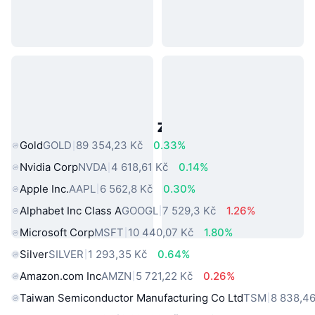
Populární aktiva z reálného světa
Gold
GOLD
89 354,23 Kč
0.33%
Nvidia Corp
NVDA
4 618,61 Kč
0.14%
Apple Inc.
AAPL
6 562,8 Kč
0.30%
Alphabet Inc Class A
GOOGL
7 529,3 Kč
1.26%
Microsoft Corp
MSFT
10 440,07 Kč
1.80%
Silver
SILVER
1 293,35 Kč
0.64%
Amazon.com Inc
AMZN
5 721,22 Kč
0.26%
Taiwan Semiconductor Manufacturing Co Ltd
TSM
8 838,46