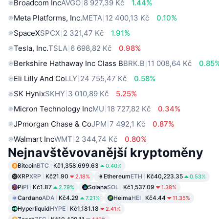
Broadcom Inc
AVGO
8 927,39 Kč
1.44%
Meta Platforms, Inc.
META
12 400,13 Kč
0.10%
SpaceX
SPCX
2 321,47 Kč
1.91%
Tesla, Inc.
TSLA
6 698,82 Kč
0.98%
Berkshire Hathaway Inc Class B
BRK.B
11 008,64 Kč
0.85
Eli Lilly And Co
LLY
24 755,47 Kč
0.58%
SK Hynix
SKHY
3 010,89 Kč
5.25%
Micron Technology Inc
MU
18 727,82 Kč
0.34%
JPmorgan Chase & Co
JPM
7 492,1 Kč
0.87%
Walmart Inc
WMT
2 344,74 Kč
0.80%
Nejnavštěvovanější kryptoměny
Bitcoin
BTC
Kč1,358,699.63
0.40%
XRP
XRP
Kč21.90
Ethereum
ETH
Kč40,223.35
2.18%
0.53%
Pi
PI
Kč1.87
Solana
SOL
Kč1,537.09
2.79%
1.38%
Cardano
ADA
Kč4.29
Heima
HEI
Kč4.44
7.21%
11.35%
Hyperliquid
HYPE
Kč1,181.18
2.41%