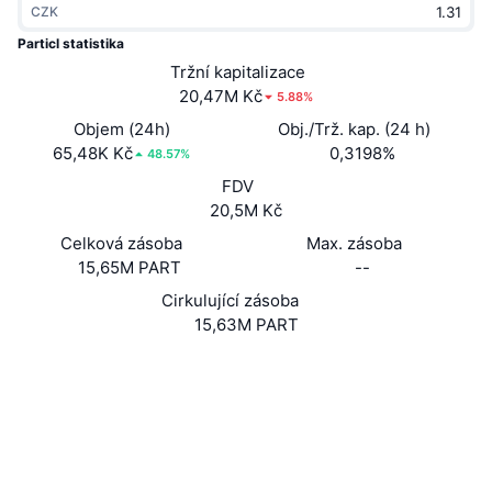
CZK
Trendující
Kryptoměnové ETF
Naučte se
CMC MCP
Particl statistika
Nové
Tržní kapitalizace
Bitcoin ETF
x402
Zprávy
20,47M Kč
5.88%
Krypto
Ethereum ETF
Objem (24h)
Obj./Trž. kap. (24 h)
Akademie
65,48K Kč
0,3198%
48.57%
Politika
FDV
Technická analýza
Prozkoumat
20,5M Kč
Sporty
Celková zásoba
Max. zásoba
RSI
Videa
15,65M PART
--
Finance
MACD
Cirkulující zásoba
Slovník
15,63M PART
Technologie
Website
Whitepaper
Deriváty
Kampaně
Webová stránka
NFT
Přehled
Airdrops
Sociální média
Celkové NFT statistiky
3.3
Likvidace
Diamantové odměny
Hodnocení (CertiK)