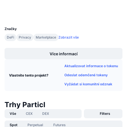
explorer.particl.io
Připravované prodeje
Explorers
Sazby financování
Učte se a vydělávejte
UCID
1826
Kalendáře
Značky
DeFi
Privacy
Marketplace
Zobrazit vše
Kalendář ICO
Boost
Více informací
Kalendář událostí
Aktualizovat informace o tokenu
Odeslat odemčené tokeny
Vlastníte tento projekt?
Vyžádat si komunitní odznak
Trhy Particl
Vše
CEX
DEX
Filters
Spot
Perpetual
Futures