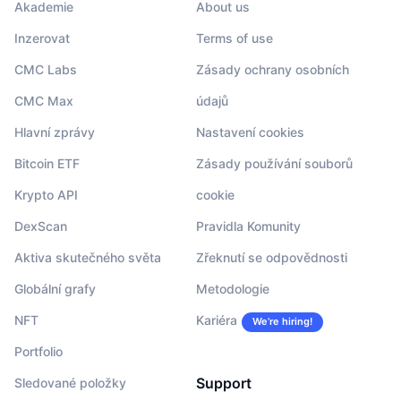
Akademie
About us
Inzerovat
Terms of use
CMC Labs
Zásady ochrany osobních
CMC Max
údajů
Hlavní zprávy
Nastavení cookies
Bitcoin ETF
Zásady používání souborů
Krypto API
cookie
DexScan
Pravidla Komunity
Aktiva skutečného světa
Zřeknutí se odpovědnosti
Globální grafy
Metodologie
NFT
Kariéra
We’re hiring!
Portfolio
Support
Sledované položky