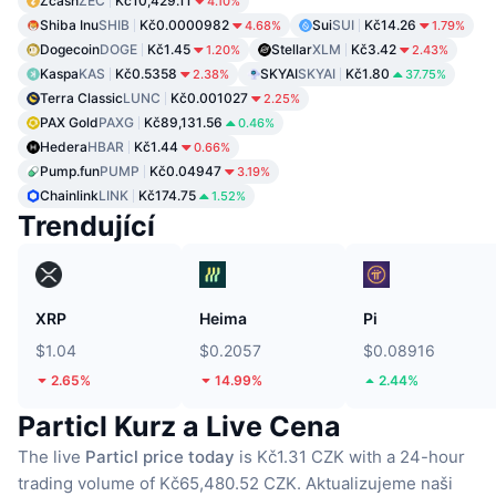
Zcash
ZEC
Kč10,429.11
4.10%
Shiba Inu
SHIB
Kč0.0000982
Sui
SUI
Kč14.26
4.68%
1.79%
Dogecoin
DOGE
Kč1.45
Stellar
XLM
Kč3.42
1.20%
2.43%
Kaspa
KAS
Kč0.5358
SKYAI
SKYAI
Kč1.80
2.38%
37.75%
Terra Classic
LUNC
Kč0.001027
2.25%
PAX Gold
PAXG
Kč89,131.56
0.46%
Hedera
HBAR
Kč1.44
0.66%
Pump.fun
PUMP
Kč0.04947
3.19%
Chainlink
LINK
Kč174.75
1.52%
Trendující
XRP
Heima
Pi
$1.04
$0.2057
$0.08916
2.65%
14.99%
2.44%
Particl Kurz a Live Cena
The live
Particl price today
is Kč1.31 CZK with a 24-hour
trading volume of Kč65,480.52 CZK.
Aktualizujeme naši