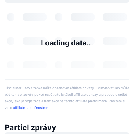
Loading data...
Disclaimer: Tato stránka může obsahovat affiliate odkazy. CoinMarketCap může
být kompenzován, pokud navštívíte jakékoli affiliate odkazy a provedete určité
akce, jako je registrace a transakce na těchto affiliate platformách. Přečtěte si
víc o
affiliate společnostech
.
Particl zprávy