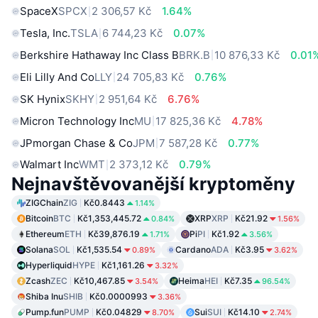
SpaceX
SPCX
2 306,57 Kč
1.64%
Tesla, Inc.
TSLA
6 744,23 Kč
0.07%
Berkshire Hathaway Inc Class B
BRK.B
10 876,33 Kč
0.01
Eli Lilly And Co
LLY
24 705,83 Kč
0.76%
SK Hynix
SKHY
2 951,64 Kč
6.76%
Micron Technology Inc
MU
17 825,36 Kč
4.78%
JPmorgan Chase & Co
JPM
7 587,28 Kč
0.77%
Walmart Inc
WMT
2 373,12 Kč
0.79%
Nejnavštěvovanější kryptoměny
ZIGChain
ZIG
Kč0.8443
1.14%
Bitcoin
BTC
Kč1,353,445.72
XRP
XRP
Kč21.92
0.84%
1.56%
Ethereum
ETH
Kč39,876.19
Pi
PI
Kč1.92
1.71%
3.56%
Solana
SOL
Kč1,535.54
Cardano
ADA
Kč3.95
0.89%
3.62%
Hyperliquid
HYPE
Kč1,161.26
3.32%
Zcash
ZEC
Kč10,467.85
Heima
HEI
Kč7.35
3.54%
96.54%
Shiba Inu
SHIB
Kč0.0000993
3.36%
Pump.fun
PUMP
Kč0.04829
Sui
SUI
Kč14.10
8.70%
2.74%