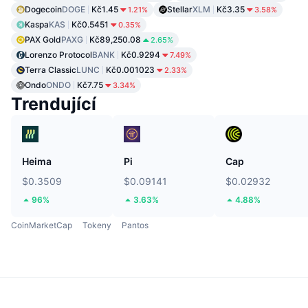
Dogecoin
DOGE
Kč1.45
Stellar
XLM
Kč3.35
1.21%
3.58%
Kaspa
KAS
Kč0.5451
0.35%
PAX Gold
PAXG
Kč89,250.08
2.65%
Lorenzo Protocol
BANK
Kč0.9294
7.49%
Terra Classic
LUNC
Kč0.001023
2.33%
Ondo
ONDO
Kč7.75
3.34%
Trendující
Heima
Pi
Cap
$0.3509
$0.09141
$0.02932
96%
3.63%
4.88%
CoinMarketCap
Tokeny
Pantos