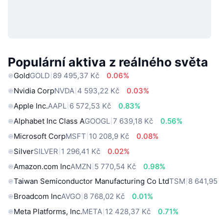
Populární aktiva z reálného světa
Gold
GOLD
89 495,37 Kč
0.06%
Nvidia Corp
NVDA
4 593,22 Kč
0.03%
Apple Inc.
AAPL
6 572,53 Kč
0.83%
Alphabet Inc Class A
GOOGL
7 639,18 Kč
0.56%
Microsoft Corp
MSFT
10 208,9 Kč
0.08%
Silver
SILVER
1 296,41 Kč
0.02%
Amazon.com Inc
AMZN
5 770,54 Kč
0.98%
Taiwan Semiconductor Manufacturing Co Ltd
TSM
8 641,95
Broadcom Inc
AVGO
8 768,02 Kč
0.01%
Meta Platforms, Inc.
META
12 428,37 Kč
0.71%