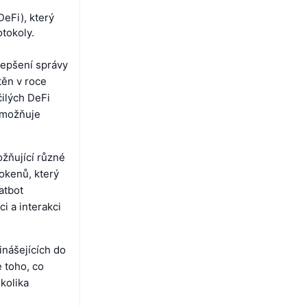
DeFi), který
tokoly.
lepšení správy
těn v roce
čilých DeFi
umožňuje
ožňující různé
okenů, který
atbot
ci a interakci
inášejících do
 toho, co
kolika