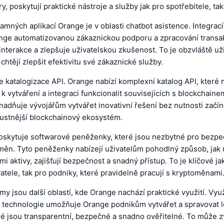
y, poskytují praktické nástroje a služby jak pro spotřebitele, ta
mných aplikací Orange je v oblasti chatbot asistence. Integrací
ge automatizovanou zákaznickou podporu a zpracování transak
nterakce a zlepšuje uživatelskou zkušenost. To je obzvláště už
chtějí zlepšit efektivitu své zákaznické služby.
 je katalogizace API. Orange nabízí komplexní katalog API, kter
t k vytváření a integraci funkcionalit souvisejících s blockchain
snadňuje vývojářům vytvářet inovativní řešení bez nutnosti začín
ustnější blockchainový ekosystém.
oskytuje softwarové peněženky, které jsou nezbytné pro bezpe
měn. Tyto peněženky nabízejí uživatelům pohodlný způsob, jak 
mi aktivy, zajišťují bezpečnost a snadný přístup. To je klíčové ja
vatele, tak pro podniky, které pravidelně pracují s kryptoměnami
my jsou další oblastí, kde Orange nachází praktické využití. Vyu
 technologie umožňuje Orange podnikům vytvářet a spravovat l
é jsou transparentní, bezpečné a snadno ověřitelné. To může z