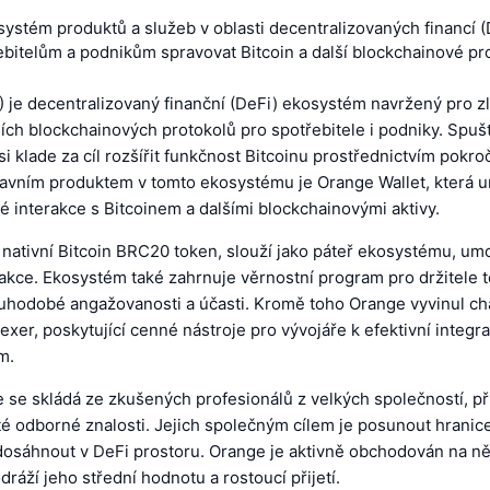
ystém produktů a služeb v oblasti decentralizovaných financí (
bitelům a podnikům spravovat Bitcoin a další blockchainové pro
 je decentralizovaný finanční (DeFi) ekosystém navržený pro z
ších blockchainových protokolů pro spotřebitele i podniky. Spuš
i klade za cíl rozšířit funkčnost Bitcoinu prostřednictvím pokro
lavním produktem v tomto ekosystému je Orange Wallet, která 
 interakce s Bitcoinem a dalšími blockchainovými aktivy.
nativní Bitcoin BRC20 token, slouží jako páteř ekosystému, um
akce. Ekosystém také zahrnuje věrnostní program pro držitele t
ouhodobé angažovanosti a účasti. Kromě toho Orange vyvinul ch
exer, poskytující cenné nástroje pro vývojáře k efektivní integra
m.
se skládá ze zkušených profesionálů z velkých společností, př
é odborné znalosti. Jejich společným cílem je posunout hranice
dosáhnout v DeFi prostoru. Orange je aktivně obchodován na ně
dráží jeho střední hodnotu a rostoucí přijetí.