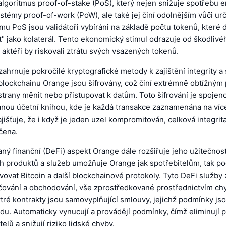
lgoritmus proof-of-stake (PoS), který nejen snižuje spotřebu e
stémy proof-of-work (PoW), ale také jej činí odolnějším vůči u
mu PoS jsou validátoři vybíráni na základě počtu tokenů, které d
t" jako kolaterál. Tento ekonomický stimul odrazuje od škodlivé
 aktéři by riskovali ztrátu svých vsazených tokenů.
ahrnuje pokročilé kryptografické metody k zajištění integrity a
blockchainu Orange jsou šifrovány, což činí extrémně obtížným 
rany měnit nebo přistupovat k datům. Toto šifrování je spojen
anou účetní knihou, kde je každá transakce zaznamenána na více
išťuje, že i když je jeden uzel kompromitován, celková integrit
čena.
ný finanční (DeFi) aspekt Orange dále rozšiřuje jeho užitečnos
ch produktů a služeb umožňuje Orange jak spotřebitelům, tak p
vovat Bitcoin a další blockchainové protokoly. Tyto DeFi služby 
jčování a obchodování, vše zprostředkované prostřednictvím ch
tré kontrakty jsou samovyplňující smlouvy, jejichž podmínky js
u. Automaticky vynucují a provádějí podmínky, čímž eliminují 
elů a snižují riziko lidské chyby.