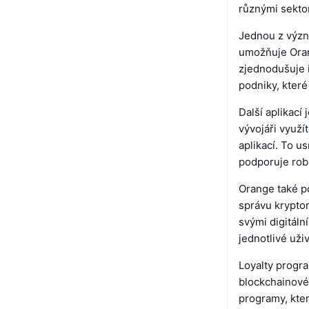
různými sektor
Jednou z význa
umožňuje Oran
zjednodušuje i
podniky, které 
Další aplikací
vývojáři využí
aplikací. To u
podporuje rob
Orange také p
správu krypto
svými digitální
jednotlivé uži
Loyalty progra
blockchainové
programy, kter