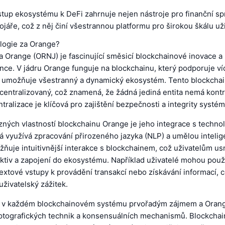
tup ekosystému k DeFi zahrnuje nejen nástroje pro finanční spr
ojáře, což z něj činí všestrannou platformu pro širokou škálu už
ologie za Orange?
 Orange (ORNJ) je fascinující směsicí blockchainové inovace a 
ence. V jádru Orange funguje na blockchainu, který podporuje v
ž umožňuje všestranný a dynamický ekosystém. Tento blockchai
ecentralizovaný, což znamená, že žádná jediná entita nemá kont
ntralizace je klíčová pro zajištění bezpečnosti a integrity systém
ných vlastností blockchainu Orange je jeho integrace s techno
rá využívá zpracování přirozeného jazyka (NLP) a umělou intelig
ňuje intuitivnější interakce s blockchainem, což uživatelům u
aktiv a zapojení do ekosystému. Například uživatelé mohou použ
extové vstupy k provádění transakcí nebo získávání informací, 
živatelský zážitek.
 v každém blockchainovém systému prvořadým zájmem a Orange
ptografických technik a konsensuálních mechanismů. Blockchai