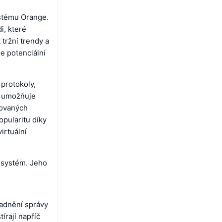
ystému Orange.
i, které
tržní trendy a
e potenciální
protokoly,
ta umožňuje
zovaných
opularitu díky
irtuální
osystém. Jeho
nadnění správy
írají napříč