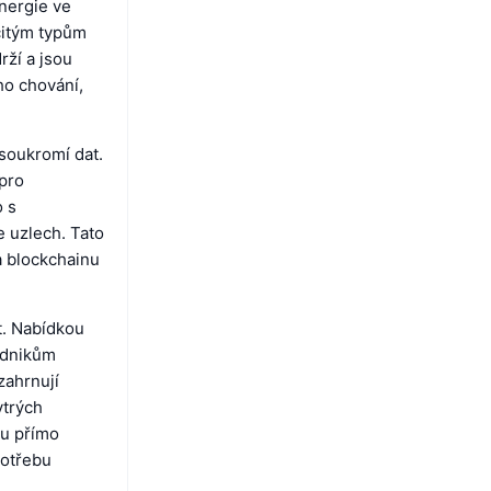
nergie ve
rčitým typům
rží a jsou
ho chování,
 soukromí dat.
pro
o s
 uzlech. Tato
a blockchainu
t. Nabídkou
odnikům
zahrnují
ytrých
ou přímo
potřebu