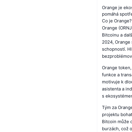
Orange je ekos
pomáhá spotře
Co je Orange?
Orange (ORNJ)
Bitcoinu a dal
2024, Orange s
schopností. H
bezproblémové
Orange token, 
funkce a trans
motivuje k dl
asistenta a ind
s ekosystéme
Tým za Orange 
projektu bohat
Bitcoin může 
burzách, což o