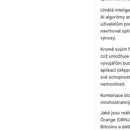
Umělá intelig
AI algoritmy a
uživatelům pom
navrhovat opt
výnosy.
Kromě svých f
což umožňuje v
vývojářům bud
aplikací (dApp
své schopnosti
nemovitosti.
Kombinace blo
mnohostranný 
Jaké jsou reá
Orange (ORNJ)
Bitcoinu a dal