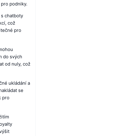
k pro podniky.
 s chatboty
cí, což
itečné pro
é mohou
em do svých
at od nuly, což
čné ukládání a
nakládat se
k pro
.
žitím
oyalty
výšit