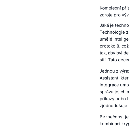
Komplexní přís
zdroje pro výv
Jaká je techn
Technologie za
umělé intelig
protokolů, co
tak, aby byl d
sítí. Tato dece
Jednou z výraz
Assistant, kte
integrace umož
správu jejich 
příkazy nebo t
zjednodušuje u
Bezpečnost je
kombinací kry