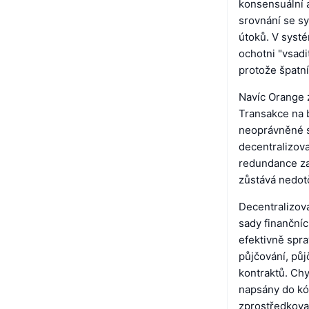
konsensuální a
srovnání se sy
útoků. V systé
ochotni "vsadi
protože špatní
Navíc Orange z
Transakce na 
neoprávněné st
decentralizov
redundance zaj
zůstává nedot
Decentralizova
sady finanční
efektivně spra
půjčování, pů
kontraktů. Chy
napsány do kód
zprostředkovat