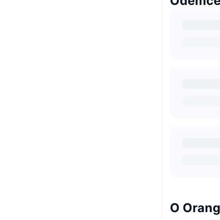
Odemčen
O Oran