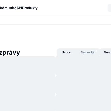
y
Komunita
API
Produkty
zprávy
Nahoru
Nejnovější
Denn