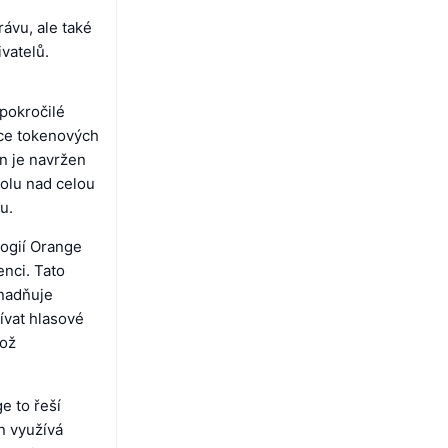
ávu, ale také
ivatelů.
pokročilé
íce tokenových
n je navržen
rolu nad celou
u.
logií Orange
enci. Tato
snadňuje
ívat hlasové
což
 to řeší
n využívá