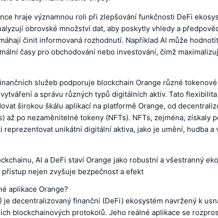
ence hraje významnou roli při zlepšování funkčnosti DeFi ekos
nalyzují obrovské množství dat, aby poskytly vhledy a předpověd
áhají činit informovaná rozhodnutí. Například AI může hodnotit 
imální časy pro obchodování nebo investování, čímž maximalizuj
inančních služeb podporuje blockchain Orange různé tokenové 
ytváření a správu různých typů digitálních aktiv. Tato flexibili
ovat širokou škálu aplikací na platformě Orange, od decentrali
s) až po nezaměnitelné tokeny (NFTs). NFTs, zejména, získaly p
 reprezentovat unikátní digitální aktiva, jako je umění, hudba a v
ckchainu, AI a DeFi staví Orange jako robustní a všestranný ek
přístup nejen zvyšuje bezpečnost a efekt
lné aplikace Orange?
 je decentralizovaný finanční (DeFi) ekosystém navržený k us
ších blockchainových protokolů. Jeho reálné aplikace se rozprost