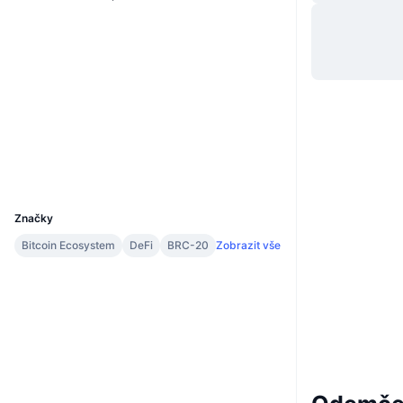
Webová stránka
Website
Whitepaper
Sociální média
Kontrakty
373ffb...9505i0
3.3
Hodnocení (CertiK)
ordinalswallet.com
Explorers
Wallets
UCID
29297
Značky
Bitcoin Ecosystem
DeFi
BRC-20
Zobrazit vše