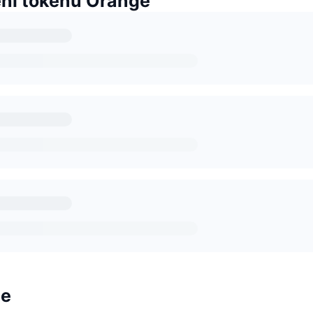
í tokenů Orange
ge