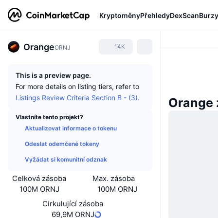
Kryptoměny
Přehledy
DexScan
Burz
Orange
14K
ORNJ
This is a preview page.
For more details on listing tiers, refer to
Listings Review Criteria Section B - (3).
Orange 
Vlastníte tento projekt?
Aktualizovat informace o tokenu
Odeslat odemčené tokeny
Vyžádat si komunitní odznak
Celková zásoba
Max. zásoba
100M ORNJ
100M ORNJ
Cirkulující zásoba
69,9M ORNJ