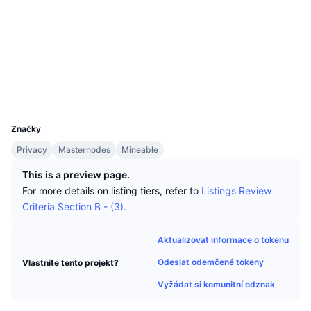
Nejlepší obchodníci
Články
Webová stránka
Přílivy/odlivy na burzy
DEX API
Konvertor
Žebříčky
Spot
Nálada
Podnik
Newsletter
Sociální média
Indikátory
Trendující
Deriváty
blockchain.nixplatform.io
Ceník
CMC Launch
Explorers
Nadcházející
Fear and Greed Index
UCID
Zdroje
CMC Labs
2991
Nedávno přidané
Index sezóny altcoinů
Značky
CMC Max
Vítězové a poražení
Ukazatele tržního cyklu
Privacy
Masternodes
Mineable
Dokumentace
Hlavní zprávy
This is a preview page.
Nejnavštěvovanější
Dominance Bitcoinu
FAQ
For more details on listing tiers, refer to
Listings Review
Criteria Section B - (3).
Telegram bot
Sentiment komunity
Index CoinMarketCap 20
Integrace AI
Inzerovat
Aktualizovat informace o tokenu
Žebříček chainů
Index CoinMarketCap 100
Odeslat odemčené tokeny
Vlastníte tento projekt?
CMC Centrum pro agenty
Vyžádat si komunitní odznak
Predikční trhy
Tooky ETF
Webové widgety
Tržiště dovedností