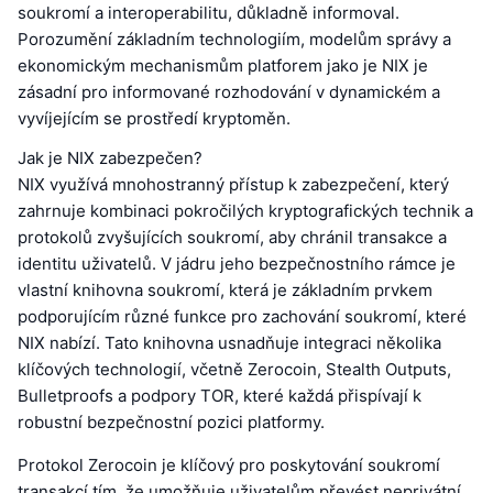
soukromí a interoperabilitu, důkladně informoval.
Porozumění základním technologiím, modelům správy a
ekonomickým mechanismům platforem jako je NIX je
zásadní pro informované rozhodování v dynamickém a
vyvíjejícím se prostředí kryptoměn.
Jak je NIX zabezpečen?
NIX využívá mnohostranný přístup k zabezpečení, který
zahrnuje kombinaci pokročilých kryptografických technik a
protokolů zvyšujících soukromí, aby chránil transakce a
identitu uživatelů. V jádru jeho bezpečnostního rámce je
vlastní knihovna soukromí, která je základním prvkem
podporujícím různé funkce pro zachování soukromí, které
NIX nabízí. Tato knihovna usnadňuje integraci několika
klíčových technologií, včetně Zerocoin, Stealth Outputs,
Bulletproofs a podpory TOR, které každá přispívají k
robustní bezpečnostní pozici platformy.
Protokol Zerocoin je klíčový pro poskytování soukromí
transakcí tím, že umožňuje uživatelům převést neprivátní