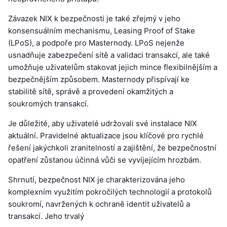
Závazek NIX k bezpečnosti je také zřejmý v jeho
konsensuálním mechanismu, Leasing Proof of Stake
(LPoS), a podpoře pro Masternody. LPoS nejenže
usnadňuje zabezpečení sítě a validaci transakcí, ale také
umožňuje uživatelům stakovat jejich mince flexibilnějším a
bezpečnějším způsobem. Masternody přispívají ke
stabilitě sítě, správě a provedení okamžitých a
soukromých transakcí.
Je důležité, aby uživatelé udržovali své instalace NIX
aktuální. Pravidelné aktualizace jsou klíčové pro rychlé
řešení jakýchkoli zranitelností a zajištění, že bezpečnostní
opatření zůstanou účinná vůči se vyvíjejícím hrozbám.
Shrnutí, bezpečnost NIX je charakterizována jeho
komplexním využitím pokročilých technologií a protokolů
soukromí, navržených k ochraně identit uživatelů a
transakcí. Jeho trvalý