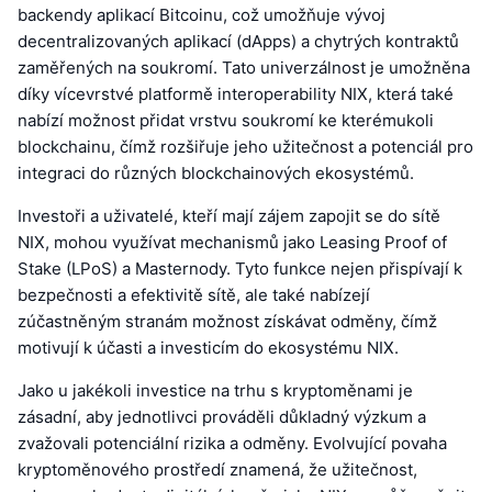
backendy aplikací Bitcoinu, což umožňuje vývoj
decentralizovaných aplikací (dApps) a chytrých kontraktů
zaměřených na soukromí. Tato univerzálnost je umožněna
díky vícevrstvé platformě interoperability NIX, která také
nabízí možnost přidat vrstvu soukromí ke kterémukoli
blockchainu, čímž rozšiřuje jeho užitečnost a potenciál pro
integraci do různých blockchainových ekosystémů.
Investoři a uživatelé, kteří mají zájem zapojit se do sítě
NIX, mohou využívat mechanismů jako Leasing Proof of
Stake (LPoS) a Masternody. Tyto funkce nejen přispívají k
bezpečnosti a efektivitě sítě, ale také nabízejí
zúčastněným stranám možnost získávat odměny, čímž
motivují k účasti a investicím do ekosystému NIX.
Jako u jakékoli investice na trhu s kryptoměnami je
zásadní, aby jednotlivci prováděli důkladný výzkum a
zvažovali potenciální rizika a odměny. Evolvující povaha
kryptoměnového prostředí znamená, že užitečnost,