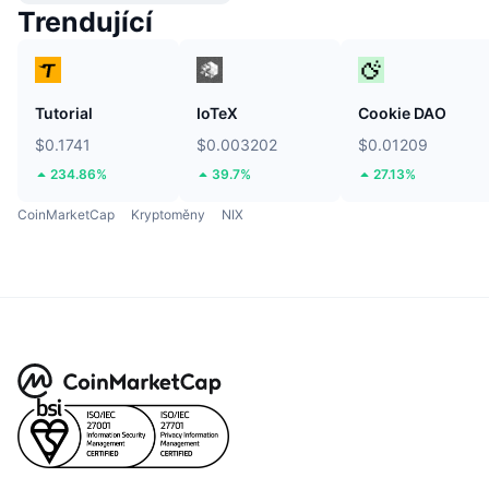
Trendující
Tutorial
IoTeX
Cookie DAO
$0.1741
$0.003202
$0.01209
234.86%
39.7%
27.13%
CoinMarketCap
Kryptoměny
NIX