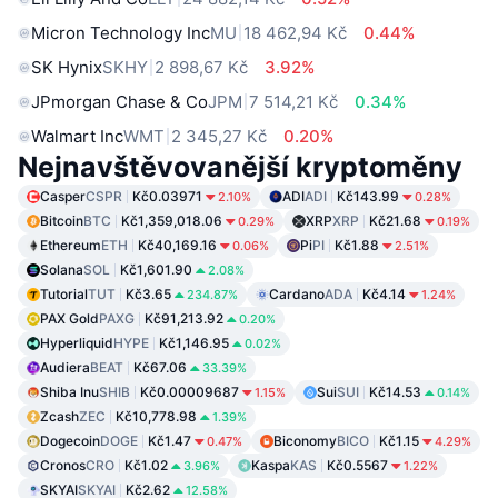
Micron Technology Inc
MU
18 462,94 Kč
0.44%
SK Hynix
SKHY
2 898,67 Kč
3.92%
JPmorgan Chase & Co
JPM
7 514,21 Kč
0.34%
Walmart Inc
WMT
2 345,27 Kč
0.20%
Nejnavštěvovanější kryptoměny
Casper
CSPR
Kč0.03971
ADI
ADI
Kč143.99
2.10%
0.28%
Bitcoin
BTC
Kč1,359,018.06
XRP
XRP
Kč21.68
0.29%
0.19%
Ethereum
ETH
Kč40,169.16
Pi
PI
Kč1.88
0.06%
2.51%
Solana
SOL
Kč1,601.90
2.08%
Tutorial
TUT
Kč3.65
Cardano
ADA
Kč4.14
234.87%
1.24%
PAX Gold
PAXG
Kč91,213.92
0.20%
Hyperliquid
HYPE
Kč1,146.95
0.02%
Audiera
BEAT
Kč67.06
33.39%
Shiba Inu
SHIB
Kč0.00009687
Sui
SUI
Kč14.53
1.15%
0.14%
Zcash
ZEC
Kč10,778.98
1.39%
Dogecoin
DOGE
Kč1.47
Biconomy
BICO
Kč1.15
0.47%
4.29%
Cronos
CRO
Kč1.02
Kaspa
KAS
Kč0.5567
3.96%
1.22%
SKYAI
SKYAI
Kč2.62
12.58%