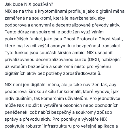
Jak bude NIX používán?
NIX se na trhu s kryptoměnami profiluje jako digitální měna
zaměřená na soukromí, která je navržena tak, aby
podporovala anonymní a decentralizované převody aktiv.
Tento důraz na soukromí je podtržen využíváním
pokročilých funkcí, jako jsou Ghost Protocol a Ghost Vault,
které mají za cíl zvýšit anonymitu a bezpečnost transakcí.
Tyto funkce jsou součástí širších ambicí NIX usnadnit
privatizovanou decentralizovanou burzu (DEX), nabízející
uživatelům bezpečné a soukromé místo pro výměnu
digitálních aktiv bez potřeby zprostředkovatelů.
NIX není jen digitální měna, ale je také navržen tak, aby
podporoval širokou škálu funkcionalit, které vyhovují jak
individuálním, tak komerčním uživatelům. Pro jednotlivce
může NIX sloužit k vytváření osobních nebo obchodních
peněženek, což nabízí bezpečný a soukromý způsob
správy a převodu aktiv. Pro podniky a vývojáře NIX
poskytuje robustní infrastrukturu pro veřejné aplikace a