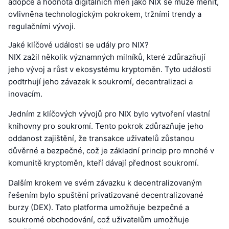
adopce a hodnota digitálních měn jako NIX se může měnit,
ovlivněna technologickým pokrokem, tržními trendy a
regulačními vývoji.
Jaké klíčové události se udály pro NIX?
NIX zažil několik významných milníků, které zdůrazňují
jeho vývoj a růst v ekosystému kryptoměn. Tyto události
podtrhují jeho závazek k soukromí, decentralizaci a
inovacím.
Jedním z klíčových vývojů pro NIX bylo vytvoření vlastní
knihovny pro soukromí. Tento pokrok zdůrazňuje jeho
oddanost zajištění, že transakce uživatelů zůstanou
důvěrné a bezpečné, což je základní princip pro mnohé v
komunitě kryptoměn, kteří dávají přednost soukromí.
Dalším krokem ve svém závazku k decentralizovaným
řešením bylo spuštění privatizované decentralizované
burzy (DEX). Tato platforma umožňuje bezpečné a
soukromé obchodování, což uživatelům umožňuje