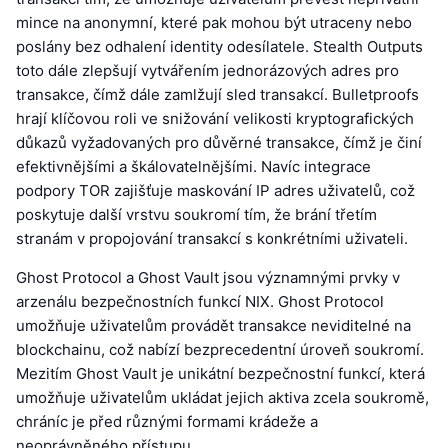
mince na anonymní, které pak mohou být utraceny nebo
poslány bez odhalení identity odesílatele. Stealth Outputs
toto dále zlepšují vytvářením jednorázových adres pro
transakce, čímž dále zamlžují sled transakcí. Bulletproofs
hrají klíčovou roli ve snižování velikosti kryptografických
důkazů vyžadovaných pro důvěrné transakce, čímž je činí
efektivnějšími a škálovatelnějšími. Navíc integrace
podpory TOR zajišťuje maskování IP adres uživatelů, což
poskytuje další vrstvu soukromí tím, že brání třetím
stranám v propojování transakcí s konkrétními uživateli.
Ghost Protocol a Ghost Vault jsou významnými prvky v
arzenálu bezpečnostních funkcí NIX. Ghost Protocol
umožňuje uživatelům provádět transakce neviditelné na
blockchainu, což nabízí bezprecedentní úroveň soukromí.
Mezitím Ghost Vault je unikátní bezpečnostní funkcí, která
umožňuje uživatelům ukládat jejich aktiva zcela soukromě,
chráníc je před různými formami krádeže a
neoprávněného přístupu.