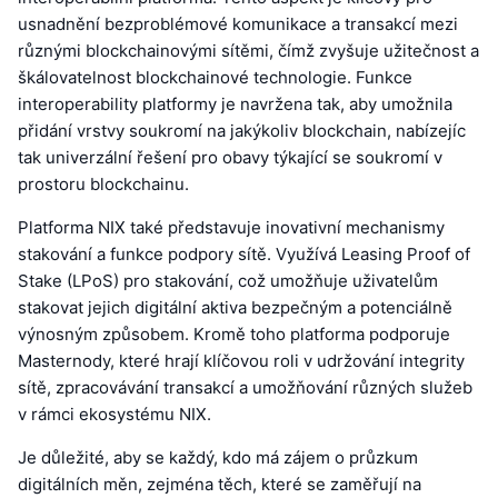
usnadnění bezproblémové komunikace a transakcí mezi
různými blockchainovými sítěmi, čímž zvyšuje užitečnost a
škálovatelnost blockchainové technologie. Funkce
interoperability platformy je navržena tak, aby umožnila
přidání vrstvy soukromí na jakýkoliv blockchain, nabízejíc
tak univerzální řešení pro obavy týkající se soukromí v
prostoru blockchainu.
Platforma NIX také představuje inovativní mechanismy
stakování a funkce podpory sítě. Využívá Leasing Proof of
Stake (LPoS) pro stakování, což umožňuje uživatelům
stakovat jejich digitální aktiva bezpečným a potenciálně
výnosným způsobem. Kromě toho platforma podporuje
Masternody, které hrají klíčovou roli v udržování integrity
sítě, zpracovávání transakcí a umožňování různých služeb
v rámci ekosystému NIX.
Je důležité, aby se každý, kdo má zájem o průzkum
digitálních měn, zejména těch, které se zaměřují na