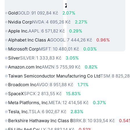
Populární aktiva z reálného světa
Gold
GOLD
91 092,84 Kč
2.07%
Nvidia Corp
NVDA
4 695,26 Kč
2.27%
Apple Inc.
AAPL
6 571,82 Kč
0.29%
Alphabet Inc Class A
GOOGL
7 444,26 Kč
0.96%
Microsoft Corp
MSFT
10 480,01 Kč
0.03%
Silver
SILVER
1 333,83 Kč
3.05%
Amazon.com Inc
AMZN
5 755,99 Kč
0.82%
Taiwan Semiconductor Manufacturing Co Ltd
TSM
8 825,28
Broadcom Inc
AVGO
8 951,88 Kč
1.71%
SpaceX
SPCX
2 813,55 Kč
15.83%
Meta Platforms, Inc.
META
12 414,56 Kč
0.37%
Tesla, Inc.
TSLA
6 902,67 Kč
2.83%
Berkshire Hathaway Inc Class B
BRK.B
10 939,54 Kč
0.54
Eli Lilly And Co
LLY
24 882,14 Kč
0.52%