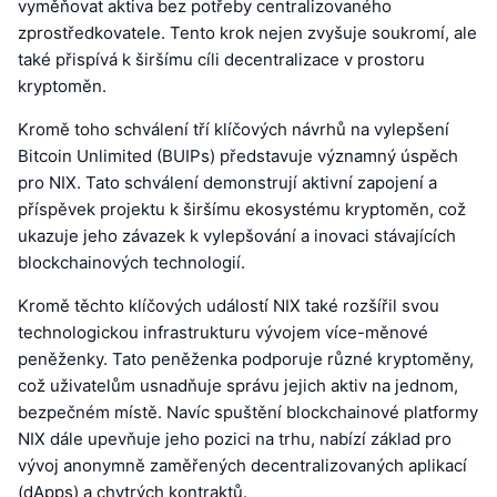
vyměňovat aktiva bez potřeby centralizovaného
zprostředkovatele. Tento krok nejen zvyšuje soukromí, ale
také přispívá k širšímu cíli decentralizace v prostoru
kryptoměn.
Kromě toho schválení tří klíčových návrhů na vylepšení
Bitcoin Unlimited (BUIPs) představuje významný úspěch
pro NIX. Tato schválení demonstrují aktivní zapojení a
příspěvek projektu k širšímu ekosystému kryptoměn, což
ukazuje jeho závazek k vylepšování a inovaci stávajících
blockchainových technologií.
Kromě těchto klíčových událostí NIX také rozšířil svou
technologickou infrastrukturu vývojem více-měnové
peněženky. Tato peněženka podporuje různé kryptoměny,
což uživatelům usnadňuje správu jejich aktiv na jednom,
bezpečném místě. Navíc spuštění blockchainové platformy
NIX dále upevňuje jeho pozici na trhu, nabízí základ pro
vývoj anonymně zaměřených decentralizovaných aplikací
(dApps) a chytrých kontraktů.