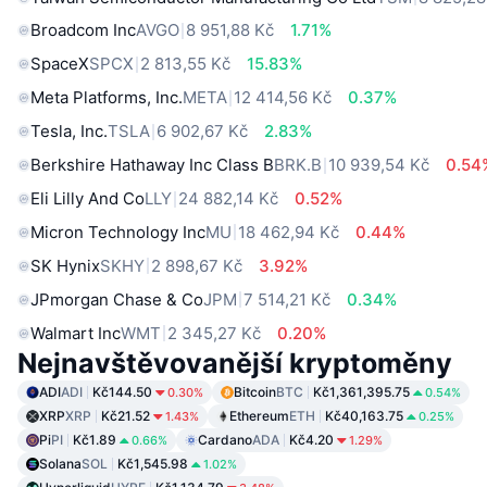
Broadcom Inc
AVGO
8 951,88 Kč
1.71%
SpaceX
SPCX
2 813,55 Kč
15.83%
Meta Platforms, Inc.
META
12 414,56 Kč
0.37%
Tesla, Inc.
TSLA
6 902,67 Kč
2.83%
Berkshire Hathaway Inc Class B
BRK.B
10 939,54 Kč
0.54
Eli Lilly And Co
LLY
24 882,14 Kč
0.52%
Micron Technology Inc
MU
18 462,94 Kč
0.44%
SK Hynix
SKHY
2 898,67 Kč
3.92%
JPmorgan Chase & Co
JPM
7 514,21 Kč
0.34%
Walmart Inc
WMT
2 345,27 Kč
0.20%
Nejnavštěvovanější kryptoměny
ADI
ADI
Kč144.50
Bitcoin
BTC
Kč1,361,395.75
0.30%
0.54%
XRP
XRP
Kč21.52
Ethereum
ETH
Kč40,163.75
1.43%
0.25%
Pi
PI
Kč1.89
Cardano
ADA
Kč4.20
0.66%
1.29%
Solana
SOL
Kč1,545.98
1.02%