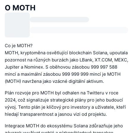
O MOTH
Co je MOTH?
MOTH, kryptoměna osvětlující blockchain Solana, upoutala
pozornost na různých burzách jako LBank, XT.COM, MEXC,
Jupiter a Nominex. S oběhovou zásobou 999 997 588
mincí a maximální zásobou 999 999 999 mincí je MOTH
(MOTH) navržena jako vzácné digitální aktivum.
Plán rozvoje pro MOTH byl odhalen na Twitteru v roce
2024, což signalizuje strategické plány pro jeho budoucí
vývoj. Tento plán je klíčový pro investory a uživatele, kteří
hledají transparentnost a jasnou vizi od projektu.
Integrace MOTH do ekosystému Solana zdůrazňuje jeho
závazek využívat rychlé a nízkonákladové transakce.