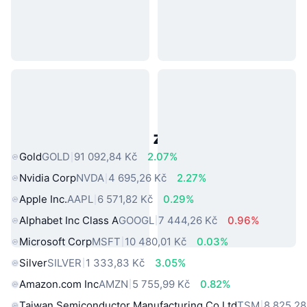
Populární aktiva z reálného světa
Gold
GOLD
91 092,84 Kč
2.07%
Nvidia Corp
NVDA
4 695,26 Kč
2.27%
Apple Inc.
AAPL
6 571,82 Kč
0.29%
Alphabet Inc Class A
GOOGL
7 444,26 Kč
0.96%
Microsoft Corp
MSFT
10 480,01 Kč
0.03%
Silver
SILVER
1 333,83 Kč
3.05%
Amazon.com Inc
AMZN
5 755,99 Kč
0.82%
Taiwan Semiconductor Manufacturing Co Ltd
TSM
8 825,28