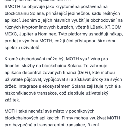
$MOTH se objevuje jako kryptoměna postavená na
blockchainu Solana, přinášející jedinečnou sadu reálných
aplikací. Jedním z jejích hlavních využití je obchodování na
různých kryptoměnových burzách, včetně LBank, XT.COM,
MEXC, Jupiter a Nominex. Tyto platformy usnadňují nákup,
prodej a výměnu MOTH, což ji činí přístupnou širokému
spektru uživatelů.
Kromě obchodování může být MOTH využívána pro
finanční služby na blockchainu Solana. To zahrnuje
aplikace decentralizovaných financí (DeFi), kde mohou
uživatelé půjčovat, vypůjčovat si a získávat úroky ze svých
držeb. Integrace s ekosystémem Solana zajišťuje rychlé a
nízkonákladové transakce, což zlepšuje uživatelský
zážitek.
MOTH také nachází své místo v podnikových
blockchainových aplikacích. Firmy mohou využívat MOTH
pro bezpečné a transparentní transakce, řízení