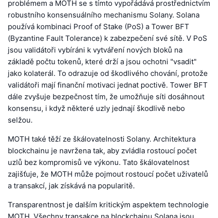
problémem a MOTH se s tímto vypořádává prostřednictvím
robustního konsensuálního mechanismu Solany. Solana
používá kombinaci Proof of Stake (PoS) a Tower BFT
(Byzantine Fault Tolerance) k zabezpečení své sítě. V PoS
jsou validátoři vybíráni k vytváření nových bloků na
základě počtu tokenů, které drží a jsou ochotni "vsadit"
jako kolaterál. To odrazuje od škodlivého chování, protože
validátoři mají finanční motivaci jednat poctivě. Tower BFT
dále zvyšuje bezpečnost tím, že umožňuje síti dosáhnout
konsensu, i když některé uzly jednají škodlivě nebo
selžou.
MOTH také těží ze škálovatelnosti Solany. Architektura
blockchainu je navržena tak, aby zvládla rostoucí počet
uzlů bez kompromisů ve výkonu. Tato škálovatelnost
zajišťuje, že MOTH může pojmout rostoucí počet uživatelů
a transakcí, jak získává na popularitě.
Transparentnost je dalším kritickým aspektem technologie
MOTH. Všechny transakce na blockchainu Solana jsou