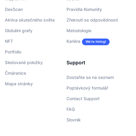
DexScan
Pravidla Komunity
Aktiva skutečného světa
Zřeknutí se odpovědnosti
Globální grafy
Metodologie
NFT
Kariéra
We’re hiring!
Portfolio
Support
Sledované položky
Čmáranice
Dostaňte se na seznam
Mapa stránky
Poptávkový formulář
Contact Support
FAQ
Slovník