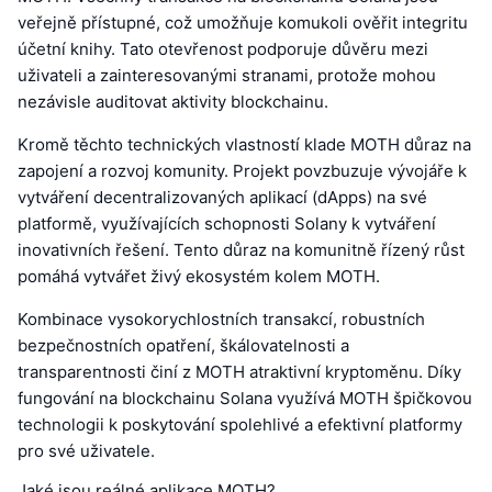
veřejně přístupné, což umožňuje komukoli ověřit integritu
účetní knihy. Tato otevřenost podporuje důvěru mezi
uživateli a zainteresovanými stranami, protože mohou
nezávisle auditovat aktivity blockchainu.
Kromě těchto technických vlastností klade MOTH důraz na
zapojení a rozvoj komunity. Projekt povzbuzuje vývojáře k
vytváření decentralizovaných aplikací (dApps) na své
platformě, využívajících schopnosti Solany k vytváření
inovativních řešení. Tento důraz na komunitně řízený růst
pomáhá vytvářet živý ekosystém kolem MOTH.
Kombinace vysokorychlostních transakcí, robustních
bezpečnostních opatření, škálovatelnosti a
transparentnosti činí z MOTH atraktivní kryptoměnu. Díky
fungování na blockchainu Solana využívá MOTH špičkovou
technologii k poskytování spolehlivé a efektivní platformy
pro své uživatele.
Jaké jsou reálné aplikace MOTH?