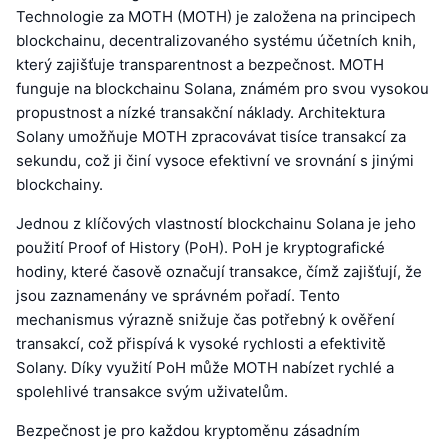
Technologie za MOTH (MOTH) je založena na principech
blockchainu, decentralizovaného systému účetních knih,
který zajišťuje transparentnost a bezpečnost. MOTH
funguje na blockchainu Solana, známém pro svou vysokou
propustnost a nízké transakční náklady. Architektura
Solany umožňuje MOTH zpracovávat tisíce transakcí za
sekundu, což ji činí vysoce efektivní ve srovnání s jinými
blockchainy.
Jednou z klíčových vlastností blockchainu Solana je jeho
použití Proof of History (PoH). PoH je kryptografické
hodiny, které časově označují transakce, čímž zajišťují, že
jsou zaznamenány ve správném pořadí. Tento
mechanismus výrazně snižuje čas potřebný k ověření
transakcí, což přispívá k vysoké rychlosti a efektivitě
Solany. Díky využití PoH může MOTH nabízet rychlé a
spolehlivé transakce svým uživatelům.
Bezpečnost je pro každou kryptoměnu zásadním