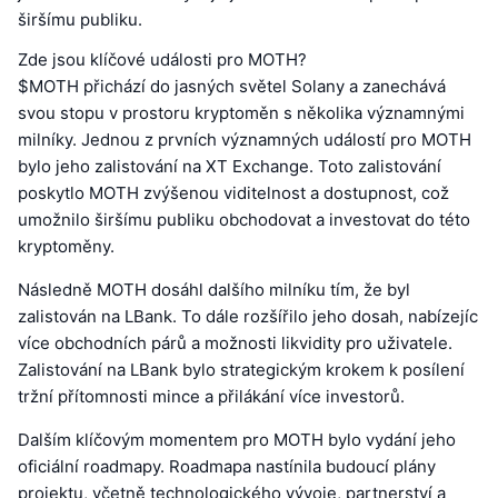
širšímu publiku.
Zde jsou klíčové události pro MOTH?
$MOTH přichází do jasných světel Solany a zanechává
svou stopu v prostoru kryptoměn s několika významnými
milníky. Jednou z prvních významných událostí pro MOTH
bylo jeho zalistování na XT Exchange. Toto zalistování
poskytlo MOTH zvýšenou viditelnost a dostupnost, což
umožnilo širšímu publiku obchodovat a investovat do této
kryptoměny.
Následně MOTH dosáhl dalšího milníku tím, že byl
zalistován na LBank. To dále rozšířilo jeho dosah, nabízejíc
více obchodních párů a možnosti likvidity pro uživatele.
Zalistování na LBank bylo strategickým krokem k posílení
tržní přítomnosti mince a přilákání více investorů.
Dalším klíčovým momentem pro MOTH bylo vydání jeho
oficiální roadmapy. Roadmapa nastínila budoucí plány
projektu, včetně technologického vývoje, partnerství a