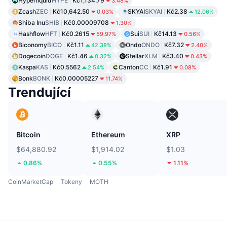
Hyperliquid
HYPE
Kč1,134.79
3.48%
Zcash
ZEC
Kč10,642.50
SKYAI
SKYAI
Kč2.38
0.03%
12.06%
Shiba Inu
SHIB
Kč0.00009708
1.30%
Hashflow
HFT
Kč0.2615
Sui
SUI
Kč14.13
59.97%
0.56%
Biconomy
BICO
Kč1.11
Ondo
ONDO
Kč7.32
42.38%
2.40%
Dogecoin
DOGE
Kč1.46
Stellar
XLM
Kč3.40
0.32%
0.43%
Kaspa
KAS
Kč0.5562
Canton
CC
Kč1.91
2.54%
0.08%
Bonk
BONK
Kč0.00005227
11.74%
Trendující
Bitcoin
Ethereum
XRP
$64,880.92
$1,914.02
$1.03
0.86%
0.55%
1.11%
CoinMarketCap
Tokeny
MOTH