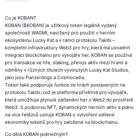
Co je KOBAN?
KOBAN ($KOBAN) je užitkový token legálně vydaný
společností WAGMI, navržený pro použití v herním
ekosystému Lucky Kat a v rámci protokolu Takibi –
kompletní infrastruktury Web3 pro hry, která má usnadnit
integraci blockchainu pro vývojáře her. KOBAN se používá
pro transakce ve hře, staking, přenos aktiv mezi hrami a
odměny v různých titulech vyvinutých Lucky Kat Studios,
jako jsou Panzerdogs a Cosmocadia.
Token také podporuje funkce ve hrách postavených na
protokolu Takibi, což je platforma přívětivá pro vývojáře,
která umožňuje plynulé začlenění her z Web2 do prostředí
Web3. S podporou NFT, dynamických herních aktiv a plánu
na více řetězců usiluje KOBAN o vytvoření sdílené
ekonomiky tokenů pro hry založené na blockchainu.
Co dělá KOBAN jedinečným?