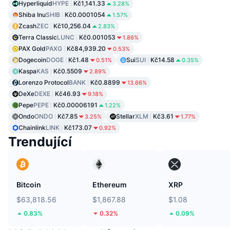
Hyperliquid
HYPE
Kč1,141.33
3.28%
Shiba Inu
SHIB
Kč0.0001054
1.57%
Zcash
ZEC
Kč10,256.04
2.83%
Terra Classic
LUNC
Kč0.001053
1.86%
PAX Gold
PAXG
Kč84,939.20
0.53%
Dogecoin
DOGE
Kč1.48
Sui
SUI
Kč14.58
0.51%
0.35%
Kaspa
KAS
Kč0.5509
2.89%
Lorenzo Protocol
BANK
Kč0.8899
13.66%
DeXe
DEXE
Kč46.93
9.18%
Pepe
PEPE
Kč0.00006191
1.22%
Ondo
ONDO
Kč7.85
Stellar
XLM
Kč3.61
3.25%
1.77%
Chainlink
LINK
Kč173.07
0.92%
Trendující
Bitcoin
Ethereum
XRP
$63,818.56
$1,867.88
$1.08
0.83%
0.32%
0.09%