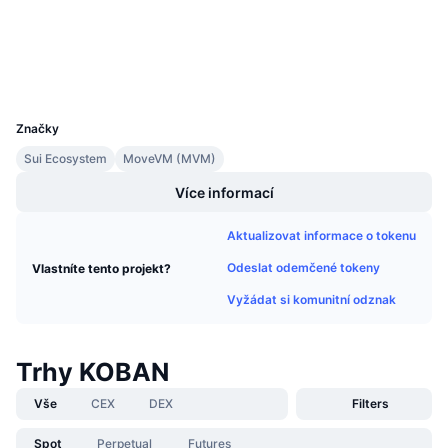
suivision.xyz
Připravované prodeje
Explorers
Sazby financování
Učte se a vydělávejte
Wallets
UCID
Kalendáře
36570
Značky
Kalendář ICO
Sui Ecosystem
MoveVM (MVM)
Kalendář událostí
Více informací
Aktualizovat informace o tokenu
Odeslat odemčené tokeny
Vlastníte tento projekt?
Vyžádat si komunitní odznak
Trhy KOBAN
Vše
CEX
DEX
Filters
Spot
Perpetual
Futures