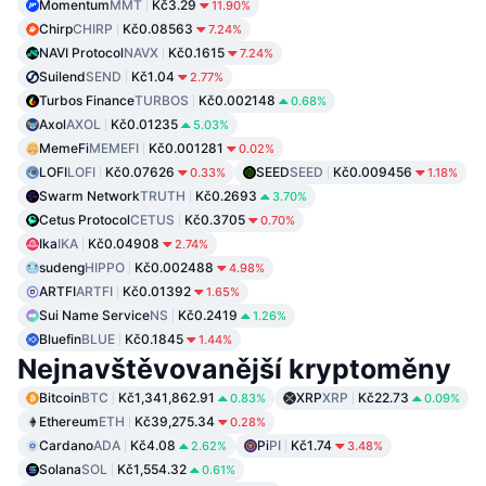
Momentum
MMT
Kč3.29
11.90%
Chirp
CHIRP
Kč0.08563
7.24%
NAVI Protocol
NAVX
Kč0.1615
7.24%
Suilend
SEND
Kč1.04
2.77%
Turbos Finance
TURBOS
Kč0.002148
0.68%
Axol
AXOL
Kč0.01235
5.03%
MemeFi
MEMEFI
Kč0.001281
0.02%
LOFI
LOFI
Kč0.07626
SEED
SEED
Kč0.009456
0.33%
1.18%
Swarm Network
TRUTH
Kč0.2693
3.70%
Cetus Protocol
CETUS
Kč0.3705
0.70%
Ika
IKA
Kč0.04908
2.74%
sudeng
HIPPO
Kč0.002488
4.98%
ARTFI
ARTFI
Kč0.01392
1.65%
Sui Name Service
NS
Kč0.2419
1.26%
Bluefin
BLUE
Kč0.1845
1.44%
Nejnavštěvovanější kryptoměny
Bitcoin
BTC
Kč1,341,862.91
XRP
XRP
Kč22.73
0.83%
0.09%
Ethereum
ETH
Kč39,275.34
0.28%
Cardano
ADA
Kč4.08
Pi
PI
Kč1.74
2.62%
3.48%
Solana
SOL
Kč1,554.32
0.61%