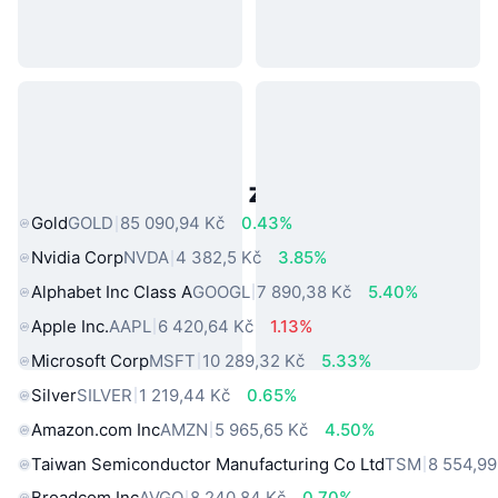
Populární aktiva z reálného světa
Gold
GOLD
85 090,94 Kč
0.43%
Nvidia Corp
NVDA
4 382,5 Kč
3.85%
Alphabet Inc Class A
GOOGL
7 890,38 Kč
5.40%
Apple Inc.
AAPL
6 420,64 Kč
1.13%
Microsoft Corp
MSFT
10 289,32 Kč
5.33%
Silver
SILVER
1 219,44 Kč
0.65%
Amazon.com Inc
AMZN
5 965,65 Kč
4.50%
Taiwan Semiconductor Manufacturing Co Ltd
TSM
8 554,99
Broadcom Inc
AVGO
8 240,84 Kč
0.70%