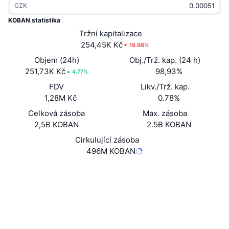
CZK
Trendující
Kryptoměnové ETF
Naučte se
CMC MCP
KOBAN statistika
Nové
Tržní kapitalizace
Bitcoin ETF
x402
Zprávy
254,45K Kč
18.98%
Krypto
Ethereum ETF
Objem (24h)
Obj./Trž. kap. (24 h)
Akademie
251,73K Kč
98,93%
4.77%
Politika
FDV
Likv./Trž. kap.
Technická analýza
Prozkoumat
1,28M Kč
0.78%
Sporty
Celková zásoba
Max. zásoba
RSI
Videa
2,5B KOBAN
2.5B KOBAN
Finance
MACD
Cirkulující zásoba
Slovník
496M KOBAN
Technologie
Website
Whitepaper
Deriváty
Kampaně
Webová stránka
NFT
Přehled
Airdrops
Sociální média
Celkové NFT statistiky
Likvidace
Diamantové odměny
Kontrakty
0x8400...:KOBAN