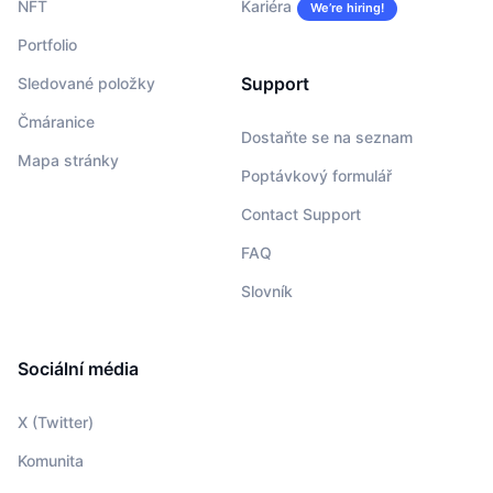
NFT
Kariéra
We’re hiring!
Portfolio
Support
Sledované položky
Čmáranice
Dostaňte se na seznam
Mapa stránky
Poptávkový formulář
Contact Support
FAQ
Slovník
Sociální média
X (Twitter)
Komunita