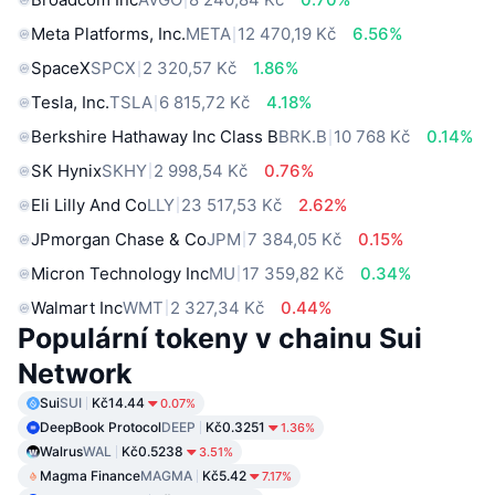
Meta Platforms, Inc.
META
12 470,19 Kč
6.56%
SpaceX
SPCX
2 320,57 Kč
1.86%
Tesla, Inc.
TSLA
6 815,72 Kč
4.18%
Berkshire Hathaway Inc Class B
BRK.B
10 768 Kč
0.14%
SK Hynix
SKHY
2 998,54 Kč
0.76%
Eli Lilly And Co
LLY
23 517,53 Kč
2.62%
JPmorgan Chase & Co
JPM
7 384,05 Kč
0.15%
Micron Technology Inc
MU
17 359,82 Kč
0.34%
Walmart Inc
WMT
2 327,34 Kč
0.44%
Populární tokeny v chainu Sui
Network
Sui
SUI
Kč14.44
0.07%
DeepBook Protocol
DEEP
Kč0.3251
1.36%
Walrus
WAL
Kč0.5238
3.51%
Magma Finance
MAGMA
Kč5.42
7.17%