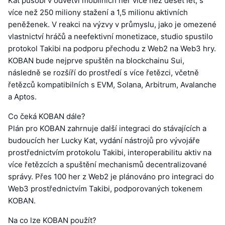
Kat působí v odvětví mobilních her více než deset let, s
více než 250 miliony stažení a 1,5 milionu aktivních
peněženek. V reakci na výzvy v průmyslu, jako je omezené
vlastnictví hráčů a neefektivní monetizace, studio spustilo
protokol Takibi na podporu přechodu z Web2 na Web3 hry.
KOBAN bude nejprve spuštěn na blockchainu Sui,
následně se rozšíří do prostředí s více řetězci, včetně
řetězců kompatibilních s EVM, Solana, Arbitrum, Avalanche
a Aptos.
Co čeká KOBAN dále?
Plán pro KOBAN zahrnuje další integraci do stávajících a
budoucích her Lucky Kat, vydání nástrojů pro vývojáře
prostřednictvím protokolu Takibi, interoperabilitu aktiv na
více řetězcích a spuštění mechanismů decentralizované
správy. Přes 100 her z Web2 je plánováno pro integraci do
Web3 prostřednictvím Takibi, podporovaných tokenem
KOBAN.
Na co lze KOBAN použít?