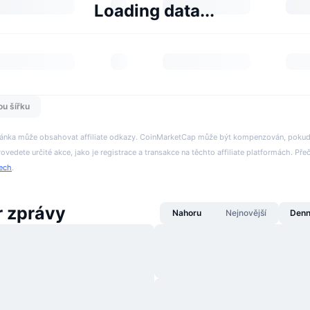
Loading data...
ou šířku
tránka může obsahovat affiliate odkazy. CoinMarketCap může být kompenzován, pokud n
rovedete určité akce, jako je registrace a transakce na těchto affiliate platformách. Přeč
tech
.
 zprávy
Nahoru
Nejnovější
Denn