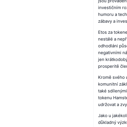
jsou prováděn
investičním r
humoru a techn
zábavy a invest
Etos za tokene
nestálé a nep
odhodláni půso
negativními ná
jen krátkodobý
prosperitě čle
Kromě svého u
komunitní zák
také sdílenými
tokenu Hamste
udržovat a zv
Jako u jakékol
důkladný výzk