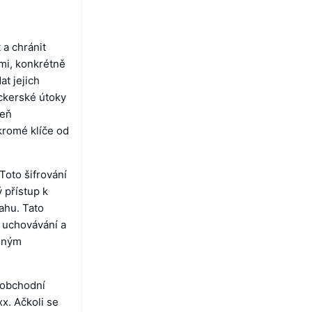
 a chránit
mi, konkrétně
t jejich
ackerské útoky
veň
kromé klíče od
oto šifrování
ý přístup k
ahu. Tato
 uchovávání a
něným
 obchodní
x. Ačkoli se