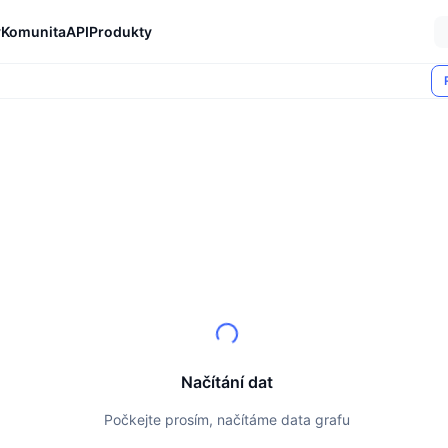
y
Komunita
API
Produkty
Načítání dat
Počkejte prosím, načítáme data grafu