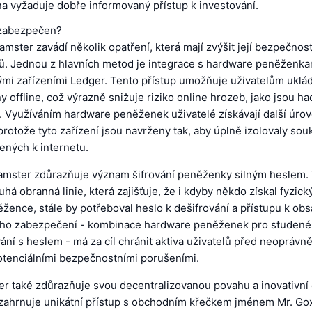
a vyžaduje dobře informovaný přístup k investování.
 zabezpečen?
ster zavádí několik opatření, která mají zvýšit její bezpečnost
elů. Jednou z hlavních metod je integrace s hardware peněženka
mi zařízeními Ledger. Tento přístup umožňuje uživatelům ukláda
 offline, což výrazně snižuje riziko online hrozeb, jako jsou h
. Využíváním hardware peněženek uživatelé získávají další úro
rotože tyto zařízení jsou navrženy tak, aby úplně izolovaly sou
jených k internetu.
mster zdůrazňuje význam šifrování peněženky silným heslem. T
uhá obranná linie, která zajišťuje, že i kdyby někdo získal fyzick
ence, stále by potřeboval heslo k dešifrování a přístupu k obs
jího zabezpečení - kombinace hardware peněženek pro studené
vání s heslem - má za cíl chránit aktiva uživatelů před neopráv
otenciálními bezpečnostními porušeními.
er také zdůrazňuje svou decentralizovanou povahu a inovativní
 zahrnuje unikátní přístup s obchodním křečkem jménem Mr. Gox