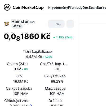
Kryptoměny
Přehledy
DexScan
Burz
Hamster
HAM
75K
#2634
0,0
1860 Kč
8
1.29%
(
24h
)
Tržní kapitalizace
4,43M Kč
1.29%
Objem (24h)
Obj./Trž. kap. (24 h)
0 Kč
0%
0%
FDV
Likv./Trž. kap.
18,6M Kč
88.29%
Celková zásoba
Max. zásoba
10P HAM
10P HAM
Cirkulující zásoba
Držitelé
2,38P HAM
105,21K