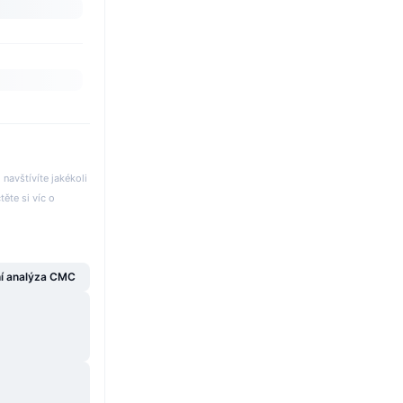
avštívíte jakékoli
těte si víc o
í analýza CMC