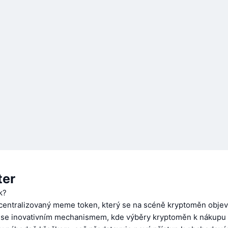
ter
k?
centralizovaný meme token, který se na scéně kryptoměn objevi
e se inovativním mechanismem, kde výběry kryptoměn k nákupu 