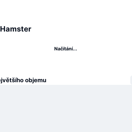
é Hamster
Načítání...
ejvětšího objemu