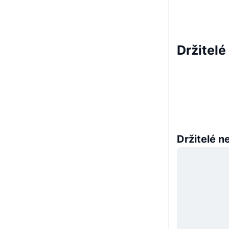
Držitel
Držitelé n