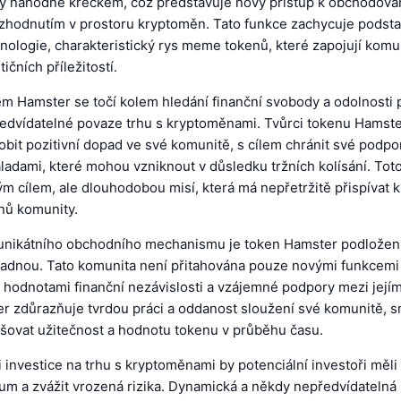
y náhodně křečkem, což představuje nový přístup k obchodován
ozhodnutím v prostoru kryptoměn. Tato funkce zachycuje podst
ologie, charakteristický rys meme tokenů, které zapojují komu
ičních příležitostí.
m Hamster se točí kolem hledání finanční svobody a odolnosti p
ředvídatelné povaze trhu s kryptoměnami. Tvůrci tokenu Hamste
bit pozitivní dopad ve své komunitě, s cílem chránit své podpo
ladami, které mohou vzniknout v důsledku tržních kolísání. Tot
m cílem, ale dlouhodobou misí, která má nepřetržitě přispívat k
nů komunity.
nikátního obchodního mechanismu je token Hamster podložen 
ladnou. Tato komunita není přitahována pouze novými funkcemi 
 hodnotami finanční nezávislosti a vzájemné podpory mezi jejím
r zdůrazňuje tvrdou práci a oddanost sloužení své komunitě, s
yšovat užitečnost a hodnotu tokenu v průběhu času.
i investice na trhu s kryptoměnami by potenciální investoři měli
um a zvážit vrozená rizika. Dynamická a někdy nepředvídatel