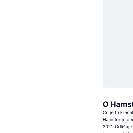
O Hams
Co je to křeče
Hamster je de
2021. Odlišuj