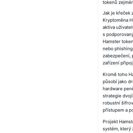
tokenů zejmén
Jak je křeček
Kryptoměna Ham
aktiva uživat
s podporovaný
Hamster tokeny
nebo phishing
zabezpečení, p
zařízení připo
Kromě toho Ha
působí jako dr
hardware peněž
strategie dvo
robustní šifro
přístupem a p
Projekt Hamst
systém, který