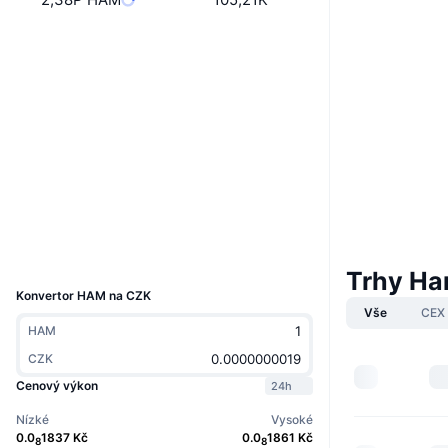
Website
Whitepaper
Webová stránka
Sociální média
Kontrakty
0x679d...e37c9e
3.5
Hodnocení (CertiK)
Audits
Explorers
bscscan.com
Wallets
UCID
10336
Trhy Ha
Konvertor HAM na CZK
Vše
CEX
HAM
CZK
Cenový výkon
24h
Nízké
Vysoké
0.0
1837
Kč
0.0
1861
Kč
8
8