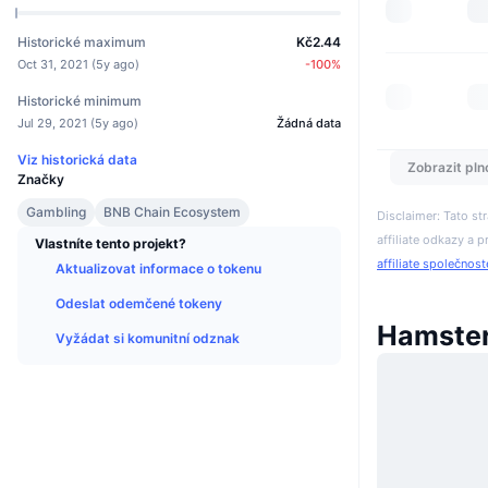
Historické maximum
Kč2.44
Oct 31, 2021
(
5y ago
)
-100
%
Historické minimum
Jul 29, 2021
(
5y ago
)
Žádná data
Viz historická data
Zobrazit pln
Značky
Gambling
BNB Chain Ecosystem
Disclaimer: Tato s
affiliate odkazy a p
Vlastníte tento projekt?
affiliate společnos
Aktualizovat informace o tokenu
Odeslat odemčené tokeny
Hamster
Vyžádat si komunitní odznak