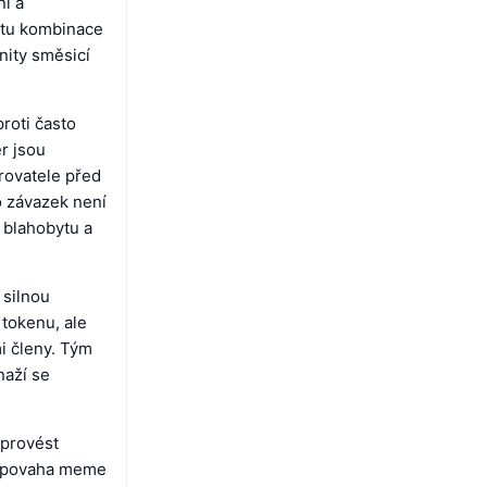
í a
atu kombinace
nity směsicí
roti často
r jsou
rovatele před
o závazek není
 blahobytu a
silnou
tokenu, ale
i členy. Tým
naží se
 provést
ná povaha meme