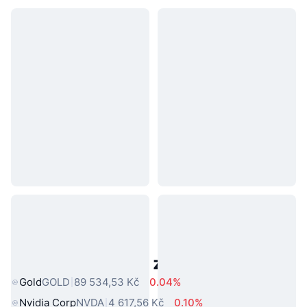
Populární aktiva z reálného světa
Gold
GOLD
89 534,53 Kč
0.04%
Nvidia Corp
NVDA
4 617,56 Kč
0.10%