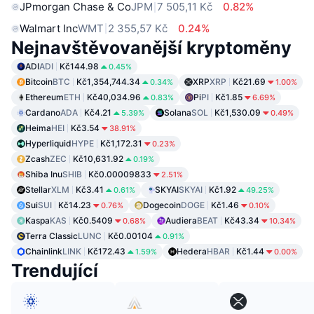
JPmorgan Chase & Co
JPM
7 505,11 Kč
0.82%
Walmart Inc
WMT
2 355,57 Kč
0.24%
Nejnavštěvovanější kryptoměny
ADI
ADI
Kč144.98
0.45%
Bitcoin
BTC
Kč1,354,744.34
XRP
XRP
Kč21.69
0.34%
1.00%
Ethereum
ETH
Kč40,034.96
Pi
PI
Kč1.85
0.83%
6.69%
Cardano
ADA
Kč4.21
Solana
SOL
Kč1,530.09
5.39%
0.49%
Heima
HEI
Kč3.54
38.91%
Hyperliquid
HYPE
Kč1,172.31
0.23%
Zcash
ZEC
Kč10,631.92
0.19%
Shiba Inu
SHIB
Kč0.00009833
2.51%
Stellar
XLM
Kč3.41
SKYAI
SKYAI
Kč1.92
0.61%
49.25%
Sui
SUI
Kč14.23
Dogecoin
DOGE
Kč1.46
0.76%
0.10%
Kaspa
KAS
Kč0.5409
Audiera
BEAT
Kč43.34
0.68%
10.34%
Terra Classic
LUNC
Kč0.00104
0.91%
Chainlink
LINK
Kč172.43
Hedera
HBAR
Kč1.44
1.59%
0.00%
Trendující