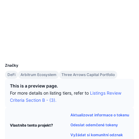
Nejlepší obchodníci
Články
Přílivy/odlivy na burzy
DEX API
Konvertor
Sociální média
Žebříčky
Spot
Kontrakty
0x0e19...003606
Nálada
Podnik
Newsletter
3.6
Indikátory
Trendující
Deriváty
Hodnocení (CertiK)
etherscan.io
Ceník
CMC Launch
Explorers
Nadcházející
Fear and Greed Index
Wallets
Zdroje
CMC Labs
Nedávno přidané
Index sezóny altcoinů
UCID
8961
CMC Max
Vítězové a poražení
Ukazatele tržního cyklu
Značky
Dokumentace
DeFi
Arbitrum Ecosystem
Three Arrows Capital Portfolio
Hlavní zprávy
Nejnavštěvovanější
Dominance Bitcoinu
FAQ
This is a preview page.
Telegram bot
For more details on listing tiers, refer to
Listings Review
Sentiment komunity
Index CoinMarketCap 20
Criteria Section B - (3).
Integrace AI
Inzerovat
Žebříček chainů
Index CoinMarketCap 100
Aktualizovat informace o tokenu
CMC Centrum pro agenty
Odeslat odemčené tokeny
Vlastníte tento projekt?
Predikční trhy
Tooky ETF
Webové widgety
Tržiště dovedností
Vyžádat si komunitní odznak