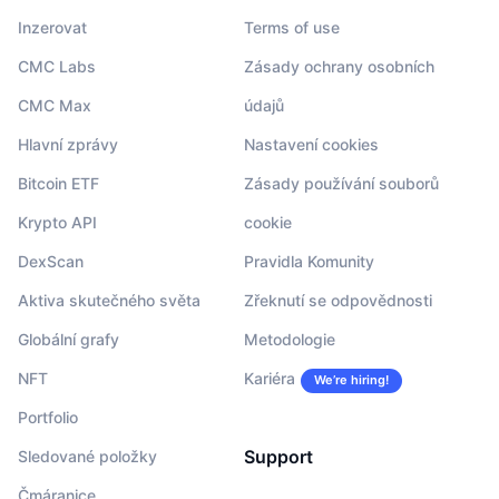
Inzerovat
Terms of use
CMC Labs
Zásady ochrany osobních
CMC Max
údajů
Hlavní zprávy
Nastavení cookies
Bitcoin ETF
Zásady používání souborů
Krypto API
cookie
DexScan
Pravidla Komunity
Aktiva skutečného světa
Zřeknutí se odpovědnosti
Globální grafy
Metodologie
NFT
Kariéra
We’re hiring!
Portfolio
Support
Sledované položky
Čmáranice