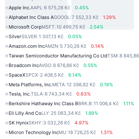
Apple Inc.
AAPL
6 575,28 Kč
0.45%
Alphabet Inc Class A
GOOGL
7 552,33 Kč
1.29%
Microsoft Corp
MSFT
10 499,75 Kč
2.54%
Silver
SILVER
1 307,13 Kč
0.05%
Amazon.com Inc
AMZN
5 730,26 Kč
0.14%
Taiwan Semiconductor Manufacturing Co Ltd
TSM
8 845,86
Broadcom Inc
AVGO
8 876,86 Kč
0.55%
SpaceX
SPCX
2 408,5 Kč
6.14%
Meta Platforms, Inc.
META
12 398,82 Kč
0.19%
Tesla, Inc.
TSLA
6 743,34 Kč
0.63%
Berkshire Hathaway Inc Class B
BRK.B
11 006,4 Kč
1.11%
Eli Lilly And Co
LLY
25 063,34 Kč
1.89%
SK Hynix
SKHY
3 032,26 Kč
4.97%
Micron Technology Inc
MU
18 726,25 Kč
1.31%