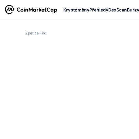
Kryptoměny
Přehledy
DexScan
Burz
Zpět na Firo