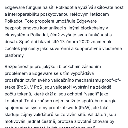
Edgeware funguje na síti Polkadot a využívá škálovatelnost
a interoperabilitu poskytovanou reléovým řetězcem
Polkadot. Toto propojení umožňuje Edgeware
bezproblémovou komunikaci s jinými blockchainy v
ekosystému Polkadot, čímž zvyšuje svou funkčnost a
dosah. Spuštění hlavní sítě 17. února 2020 znamenalo
začátek její cesty jako suverénní a kooperativně vlastněné
platformy.
Bezpečnost je pro jakýkoli blockchain zásadním
problémem a Edgeware se s tím vypořádává
prostřednictvím svého validačního mechanismu proof-of-
stake (PoS). V PoS jsou validátoři vybíráni na základě
počtu tokenů, které drží a jsou ochotni "vsadit" jako
kolaterál. Tento způsob nejen snižuje spotřebu energie
spojenou se systémy proof-of-work (PoW), ale také
slaďuje zájmy validátorů se zdravím sítě. Validátoři jsou
motivováni jednat čestně, protože zlovolné chování by