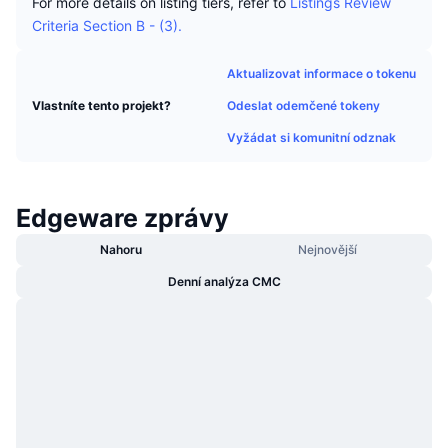
For more details on listing tiers, refer to
Listings Review
Trendující
Kryptoměnové ETF
Criteria Section B - (3).
Naučte se
CMC MCP
Nové
Bitcoin ETF
Aktualizovat informace o tokenu
x402
Zprávy
Odeslat odemčené tokeny
Vlastníte tento projekt?
Krypto
Ethereum ETF
Akademie
Vyžádat si komunitní odznak
Politika
Technická analýza
Prozkoumat
Sporty
Edgeware zprávy
RSI
Videa
Nahoru
Nejnovější
Finance
MACD
Slovník
Denní analýza CMC
Technologie
Deriváty
Kampaně
NFT
Přehled
Airdrops
Celkové NFT statistiky
Likvidace
Diamantové odměny