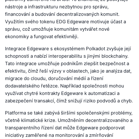
nástroje a infrastrukturu nezbytnou pro správu,
financování a budování decentralizovaných komunit.
Využitím svého tokenu EDG Edgeware motivuje účast a
správu, což umožňuje komunitám vytvářet nové
ekonomiky a fungovat efektivněji.
Integrace Edgeware s ekosystémem Polkadot zvyšuje její
schopnosti a nabízí interoperabilitu s jinými blockchainy.
Tato integrace umožňuje podnikům zlepšit bezpečnost a
efektivitu, čímž řeší výzvy v oblastech, jako je analýza dat,
migrace do cloudu, doručování médií a řízení
dodavatelského řetězce. Například společnosti mohou
využívat chytré kontrakty Edgeware k automatizaci a
zabezpečení transakcí, čímž snižují riziko podvodů a chyb.
Platforma se také zabývá širšími společenskými problémy,
včetně klimatické krize. Umožněním decentralizovaného a
transparentního řízení dat může Edgeware podporovat
iniciativy zaměřené na monitorování a zmírňování