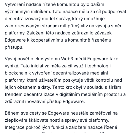
Vytvoření nadace řízené komunitou bylo dalším
významným milníkem. Tato nadace měla za cíl podporovat
decentralizovaný model správy, který umožňuje
zainteresovaným stranám mít přímý vliv na vývoj a směr
platformy. Založení této nadace zdůraznilo závazek
Edgeware k kooperativnímu a komunitně řízenému
přístupu.
Vývoj nového ekosystému Web3 médií Edgeware také
vyniká. Tato iniciativa měla za cíl využít technologii
blockchain k vytvoření decentralizované mediální
platformy, která uživatelům poskytuje větší kontrolu nad
jejich obsahem a daty. Tento krok byl v souladu s širším
trendem decentralizace v digitálním mediálním prostoru a
zdůraznil inovativní přístup Edgeware.
Během své cesty se Edgeware neustále zaměřoval na
zlepšování škálovatelnosti a správy své platformy.
Integrace pokročilých funkcí a založení nadace řízené