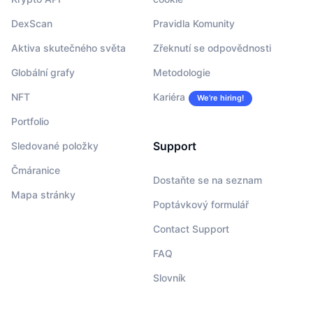
DexScan
Pravidla Komunity
Aktiva skutečného světa
Zřeknutí se odpovědnosti
Globální grafy
Metodologie
NFT
Kariéra
We’re hiring!
Portfolio
Support
Sledované položky
Čmáranice
Dostaňte se na seznam
Mapa stránky
Poptávkový formulář
Contact Support
FAQ
Slovník