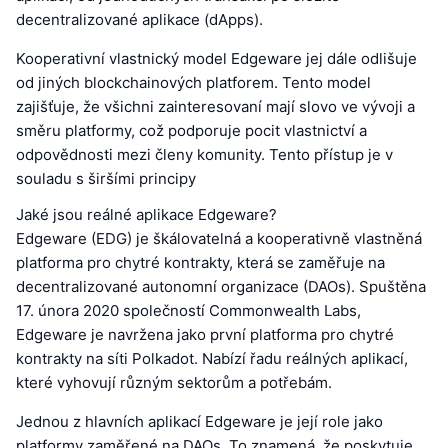
decentralizované aplikace (dApps).
Kooperativní vlastnický model Edgeware jej dále odlišuje
od jiných blockchainových platforem. Tento model
zajišťuje, že všichni zainteresovaní mají slovo ve vývoji a
směru platformy, což podporuje pocit vlastnictví a
odpovědnosti mezi členy komunity. Tento přístup je v
souladu s širšími principy
Jaké jsou reálné aplikace Edgeware?
Edgeware (EDG) je škálovatelná a kooperativně vlastněná
platforma pro chytré kontrakty, která se zaměřuje na
decentralizované autonomní organizace (DAOs). Spuštěna
17. února 2020 společností Commonwealth Labs,
Edgeware je navržena jako první platforma pro chytré
kontrakty na síti Polkadot. Nabízí řadu reálných aplikací,
které vyhovují různým sektorům a potřebám.
Jednou z hlavních aplikací Edgeware je její role jako
platformy zaměřené na DAOs. To znamená, že poskytuje