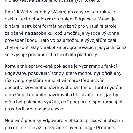
mohlo vést ke ztrátě jejich vsazených tokenů.
Použití WebAssembly (Wasm) pro chytré kontrakty je
dalším technologickým vrcholem Edgeware. Wasm je
binární instrukční formát navržený pro virtuální stroje
založené na zásobníku, což umožňuje vysoce výkonné
provádění kódu. Tato volba umožňuje vývojářům psát
chytré kontrakty v několika programovacích jazycích, čímž
se zvyšuje přístupnost a flexibilita platformy.
Komunitně spravovaná pokladna je významnou funkcí
Edgeware, poskytující fondy, které mohou být přiděleny
různým projektům a iniciativám prostřednictvím
decentralizovaného návrhového systému. Tento systém
umožňuje komunitě navrhovat a hlasovat o tom, jak by
měla být pokladna využita, což podporuje spolupracující
prostředí pro inovace a vývoj.
Nedávné podniky Edgeware v oblasti zpracování obsahu
pro online televizi a akvizice Cavena Image Products