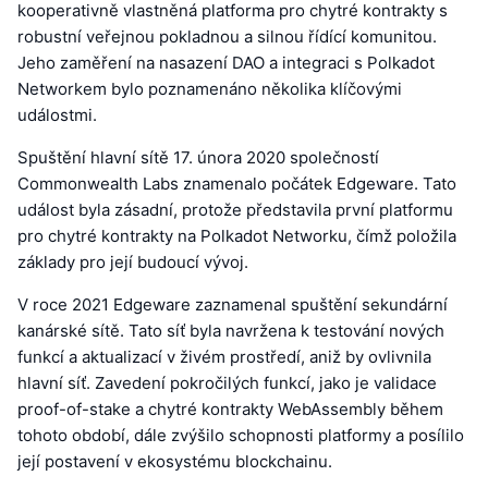
kooperativně vlastněná platforma pro chytré kontrakty s
robustní veřejnou pokladnou a silnou řídící komunitou.
Jeho zaměření na nasazení DAO a integraci s Polkadot
Networkem bylo poznamenáno několika klíčovými
událostmi.
Spuštění hlavní sítě 17. února 2020 společností
Commonwealth Labs znamenalo počátek Edgeware. Tato
událost byla zásadní, protože představila první platformu
pro chytré kontrakty na Polkadot Networku, čímž položila
základy pro její budoucí vývoj.
V roce 2021 Edgeware zaznamenal spuštění sekundární
kanárské sítě. Tato síť byla navržena k testování nových
funkcí a aktualizací v živém prostředí, aniž by ovlivnila
hlavní síť. Zavedení pokročilých funkcí, jako je validace
proof-of-stake a chytré kontrakty WebAssembly během
tohoto období, dále zvýšilo schopnosti platformy a posílilo
její postavení v ekosystému blockchainu.