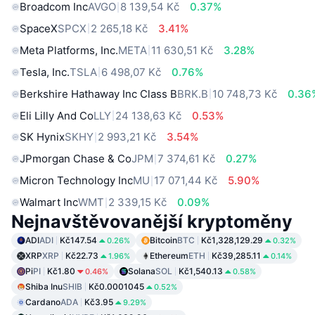
Broadcom Inc
AVGO
8 139,54 Kč
0.37%
SpaceX
SPCX
2 265,18 Kč
3.41%
Meta Platforms, Inc.
META
11 630,51 Kč
3.28%
Tesla, Inc.
TSLA
6 498,07 Kč
0.76%
Berkshire Hathaway Inc Class B
BRK.B
10 748,73 Kč
0.36
Eli Lilly And Co
LLY
24 138,63 Kč
0.53%
SK Hynix
SKHY
2 993,21 Kč
3.54%
JPmorgan Chase & Co
JPM
7 374,61 Kč
0.27%
Micron Technology Inc
MU
17 071,44 Kč
5.90%
Walmart Inc
WMT
2 339,15 Kč
0.09%
Nejnavštěvovanější kryptoměny
ADI
ADI
Kč147.54
Bitcoin
BTC
Kč1,328,129.29
0.26%
0.32%
XRP
XRP
Kč22.73
Ethereum
ETH
Kč39,285.11
1.96%
0.14%
Pi
PI
Kč1.80
Solana
SOL
Kč1,540.13
0.46%
0.58%
Shiba Inu
SHIB
Kč0.0001045
0.52%
Cardano
ADA
Kč3.95
9.29%