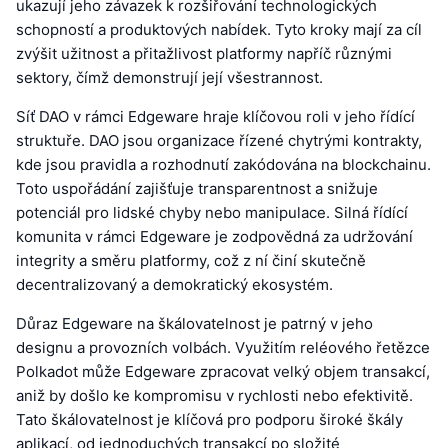
ukazují jeho závazek k rozšiřování technologických
schopností a produktových nabídek. Tyto kroky mají za cíl
zvýšit užitnost a přitažlivost platformy napříč různými
sektory, čímž demonstrují její všestrannost.
Síť DAO v rámci Edgeware hraje klíčovou roli v jeho řídící
struktuře. DAO jsou organizace řízené chytrými kontrakty,
kde jsou pravidla a rozhodnutí zakódována na blockchainu.
Toto uspořádání zajišťuje transparentnost a snižuje
potenciál pro lidské chyby nebo manipulace. Silná řídící
komunita v rámci Edgeware je zodpovědná za udržování
integrity a směru platformy, což z ní činí skutečně
decentralizovaný a demokratický ekosystém.
Důraz Edgeware na škálovatelnost je patrný v jeho
designu a provozních volbách. Využitím reléového řetězce
Polkadot může Edgeware zpracovat velký objem transakcí,
aniž by došlo ke kompromisu v rychlosti nebo efektivitě.
Tato škálovatelnost je klíčová pro podporu široké škály
aplikací, od jednoduchých transakcí po složité