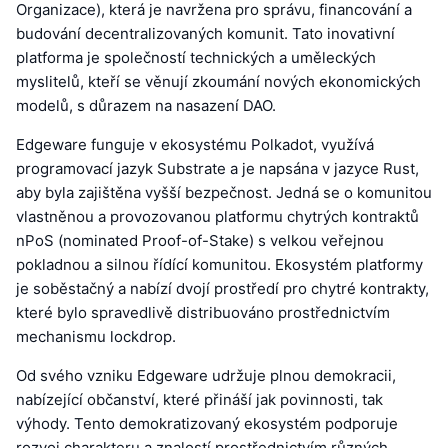
Organizace), která je navržena pro správu, financování a
budování decentralizovaných komunit. Tato inovativní
platforma je společností technických a uměleckých
myslitelů, kteří se věnují zkoumání nových ekonomických
modelů, s důrazem na nasazení DAO.
Edgeware funguje v ekosystému Polkadot, využívá
programovací jazyk Substrate a je napsána v jazyce Rust,
aby byla zajištěna vyšší bezpečnost. Jedná se o komunitou
vlastněnou a provozovanou platformu chytrých kontraktů
nPoS (nominated Proof-of-Stake) s velkou veřejnou
pokladnou a silnou řídící komunitou. Ekosystém platformy
je soběstačný a nabízí dvojí prostředí pro chytré kontrakty,
které bylo spravedlivě distribuováno prostřednictvím
mechanismu lockdrop.
Od svého vzniku Edgeware udržuje plnou demokracii,
nabízející občanství, které přináší jak povinnosti, tak
výhody. Tento demokratizovaný ekosystém podporuje
rozvoj charakteru a znalostí prostřednictvím různých