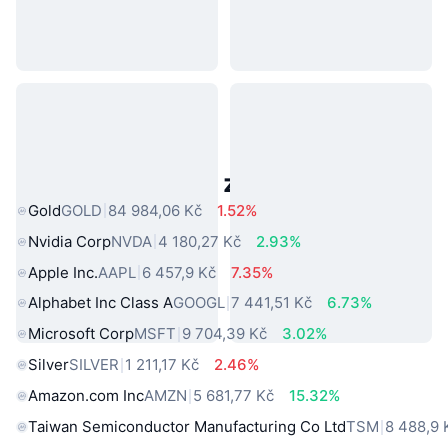
Populární aktiva z reálného světa
Gold
GOLD
84 984,06 Kč
1.52%
Nvidia Corp
NVDA
4 180,27 Kč
2.93%
Apple Inc.
AAPL
6 457,9 Kč
7.35%
Alphabet Inc Class A
GOOGL
7 441,51 Kč
6.73%
Microsoft Corp
MSFT
9 704,39 Kč
3.02%
Silver
SILVER
1 211,17 Kč
2.46%
Amazon.com Inc
AMZN
5 681,77 Kč
15.32%
Taiwan Semiconductor Manufacturing Co Ltd
TSM
8 488,9 