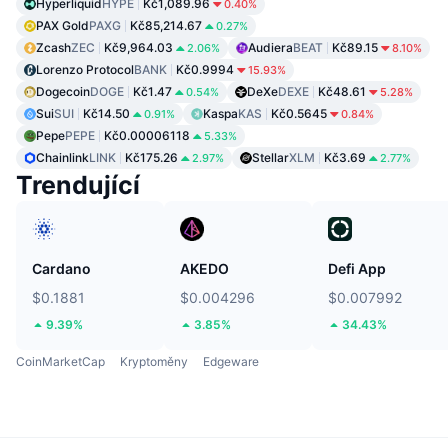
Hyperliquid
HYPE
Kč1,089.96
0.40%
PAX Gold
PAXG
Kč85,214.67
0.27%
Zcash
ZEC
Kč9,964.03
Audiera
BEAT
Kč89.15
2.06%
8.10%
Lorenzo Protocol
BANK
Kč0.9994
15.93%
Dogecoin
DOGE
Kč1.47
DeXe
DEXE
Kč48.61
0.54%
5.28%
Sui
SUI
Kč14.50
Kaspa
KAS
Kč0.5645
0.91%
0.84%
Pepe
PEPE
Kč0.00006118
5.33%
Chainlink
LINK
Kč175.26
Stellar
XLM
Kč3.69
2.97%
2.77%
Trendující
Cardano
AKEDO
Defi App
$0.1881
$0.004296
$0.007992
9.39%
3.85%
34.43%
CoinMarketCap
Kryptoměny
Edgeware