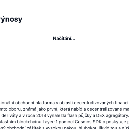
výnosy
Načítání...
ionální obchodní platforma v oblasti decentralizovaných financí
omto oboru, známá jako první, která nabídla decentralizované m
deriváty a v roce 2018 vynalezla flash půjčky a DEX agregátory.
vlastním blockchainu Layer-1 pomocí Cosmos SDK a poskytuje p
ný obchodní zážitek s vysokou pákou, hlubokou likviditou a níz