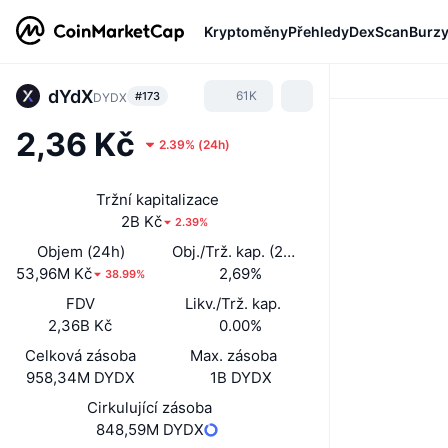
Kryptoměny
Přehledy
DexScan
Burz
dYdX
61K
#173
DYDX
2,36 Kč
2.39%
(
24h
)
Tržní kapitalizace
2B Kč
2.39%
Objem (24h)
Obj./Trž. kap. (24 h)
53,96M Kč
2,69%
38.99%
FDV
Likv./Trž. kap.
2,36B Kč
0.00%
Celková zásoba
Max. zásoba
958,34M DYDX
1B DYDX
Cirkulující zásoba
848,59M DYDX