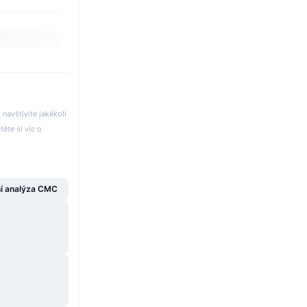
avštívíte jakékoli
těte si víc o
í analýza CMC