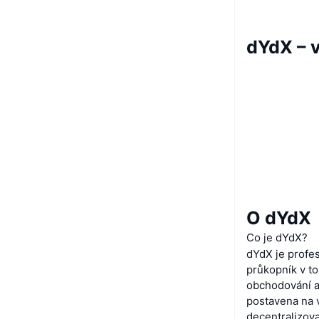
dYdX – 
O dYdX
Co je dYdX?
dYdX je profes
průkopník v t
obchodování a 
postavena na 
decentralizova