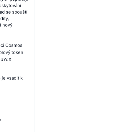
oskytování
ad se spouští
dity,
í nový
mocí Cosmos
olový token
y dYdX
je vsadit k
e