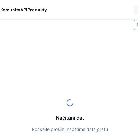
y
Komunita
API
Produkty
Načítání dat
Počkejte prosím, načítáme data grafu