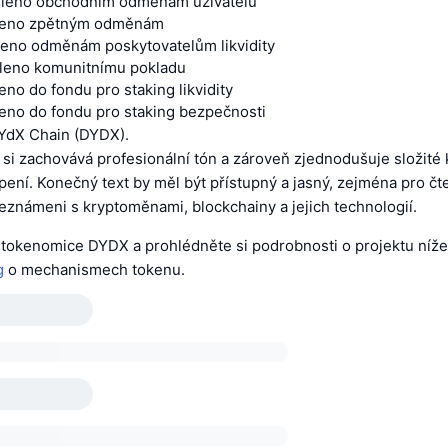
děleno obchodním odměnám uživatelů
ěleno zpětným odměnám
ěleno odměnám poskytovatelům likvidity
děleno komunitnímu pokladu
leno do fondu pro staking likvidity
leno do fondu pro staking bezpečnosti
YdX Chain (DYDX).
e si zachovává profesionální tón a zároveň zjednodušuje složité
ní. Konečný text by měl být přístupný a jasný, zejména pro čte
eznámeni s kryptoměnami, blockchainy a jejich technologií.
o tokenomice DYDX a prohlédněte si podrobnosti o projektu níže.
g
o mechanismech tokenu.