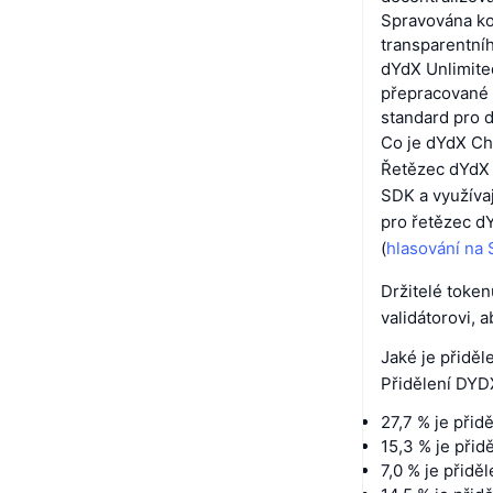
Spravována ko
transparentníh
dYdX Unlimited
přepracované 
standard pro 
Co je dYdX C
Řetězec dYdX 
SDK a využíva
pro řetězec d
(
hlasování na
Držitelé toke
validátorovi, 
Jaké je přidě
Přidělení DYDX
27,7 % je přid
15,3 % je při
7,0 % je přid