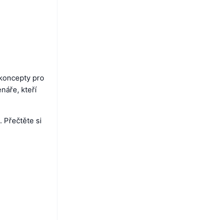
 koncepty pro
náře, kteří
 Přečtěte si