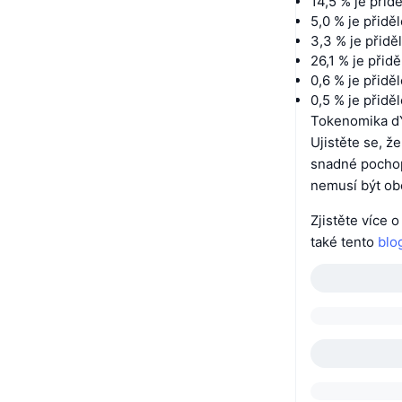
14,5 % je při
5,0 % je přid
3,3 % je přid
26,1 % je při
0,6 % je přidě
0,5 % je přidě
Tokenomika d
Ujistěte se, ž
snadné pochope
nemusí být ob
Zjistěte více 
také tento
blo