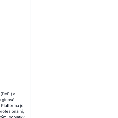
 (DeFi) a
arginové
 Platforma je
rofesionální,
kými poplatky.