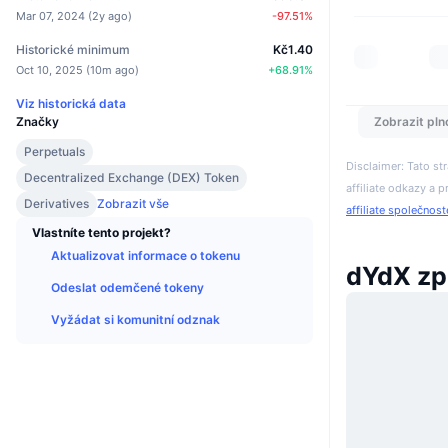
Mar 07, 2024
(
2y ago
)
-97.51
%
Historické minimum
Kč1.40
Oct 10, 2025
(
10m ago
)
+
68.91
%
Viz historická data
Zobrazit pln
Značky
Perpetuals
Disclaimer: Tato s
Decentralized Exchange (DEX) Token
affiliate odkazy a p
Derivatives
Zobrazit vše
affiliate společnos
Vlastníte tento projekt?
Aktualizovat informace o tokenu
dYdX zp
Odeslat odemčené tokeny
Vyžádat si komunitní odznak