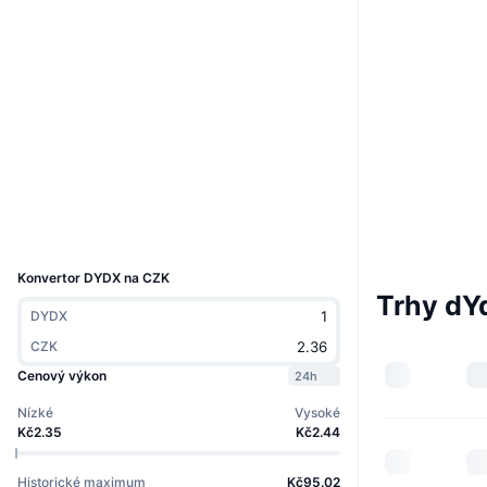
Boost
Webová stránka
Website
Whitepaper
Sociální média
Kontrakty
ibc/83...92E48C
2.4
Hodnocení (CertiK)
www.mintscan.io
Explorers
Wallets
UCID
28324
Konvertor DYDX na CZK
Trhy dY
DYDX
CZK
Cenový výkon
24h
Nízké
Vysoké
Kč2.35
Kč2.44
Historické maximum
Kč95.02