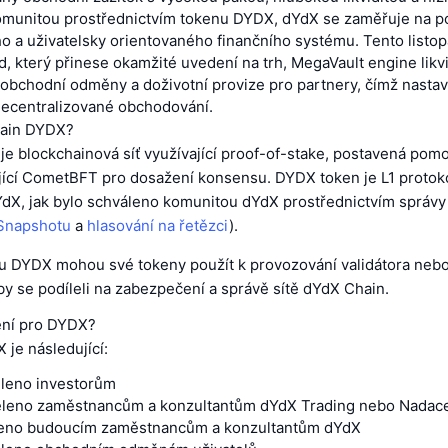
munitou prostřednictvím tokenu DYDX, dYdX se zaměřuje na p
o a uživatelsky orientovaného finančního systému. Tento listop
, který přinese okamžité uvedení na trh, MegaVault engine likvi
obchodní odměny a doživotní provize pro partnery, čímž nastav
decentralizované obchodování.
hain DYDX?
je blockchainová síť využívající proof-of-stake, postavená po
jící CometBFT pro dosažení konsensu. DYDX token je L1 protok
YdX, jak bylo schváleno komunitou dYdX prostřednictvím správ
 Snapshotu
a
hlasování na řetězci
).
nu DYDX mohou své tokeny použít k provozování validátora nebo 
aby se podíleli na zabezpečení a správě sítě dYdX Chain.
lení pro DYDX?
 je následující:
ěleno investorům
děleno zaměstnancům a konzultantům dYdX Trading nebo Nadac
ěleno budoucím zaměstnancům a konzultantům dYdX