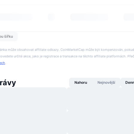
ou šířku
tránka může obsahovat affiliate odkazy. CoinMarketCap může být kompenzován, pokud n
rovedete určité akce, jako je registrace a transakce na těchto affiliate platformách. Přeč
tech
.
rávy
Nahoru
Nejnovější
Denn