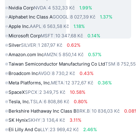
Nvidia Corp
NVDA
4 532,33 Kč
1.99%
Alphabet Inc Class A
GOOGL
8 027,39 Kč
1.37%
Apple Inc.
AAPL
6 563,58 Kč
1.18%
Microsoft Corp
MSFT
10 347,68 Kč
0.14%
Silver
SILVER
1 287,97 Kč
0.62%
Amazon.com Inc
AMZN
5 850,14 Kč
0.57%
Taiwan Semiconductor Manufacturing Co Ltd
TSM
8 752,55
Broadcom Inc
AVGO
8 730,2 Kč
0.43%
Meta Platforms, Inc.
META
12 372,67 Kč
0.36%
SpaceX
SPCX
2 349,75 Kč
10.58%
Tesla, Inc.
TSLA
6 808,86 Kč
0.80%
Berkshire Hathaway Inc Class B
BRK.B
10 836,03 Kč
0.08
SK Hynix
SKHY
3 136,4 Kč
3.11%
Eli Lilly And Co
LLY
23 969,42 Kč
2.46%