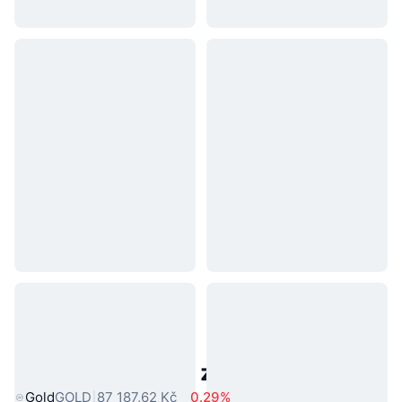
Populární aktiva z reálného světa
Gold
GOLD
87 187,62 Kč
0.29%