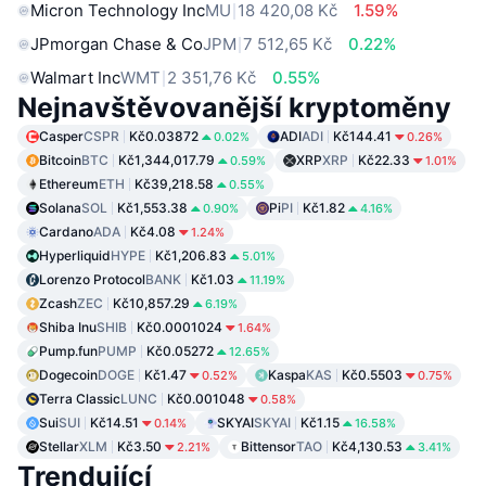
Micron Technology Inc
MU
18 420,08 Kč
1.59%
JPmorgan Chase & Co
JPM
7 512,65 Kč
0.22%
Walmart Inc
WMT
2 351,76 Kč
0.55%
Nejnavštěvovanější kryptoměny
Casper
CSPR
Kč0.03872
ADI
ADI
Kč144.41
0.02%
0.26%
Bitcoin
BTC
Kč1,344,017.79
XRP
XRP
Kč22.33
0.59%
1.01%
Ethereum
ETH
Kč39,218.58
0.55%
Solana
SOL
Kč1,553.38
Pi
PI
Kč1.82
0.90%
4.16%
Cardano
ADA
Kč4.08
1.24%
Hyperliquid
HYPE
Kč1,206.83
5.01%
Lorenzo Protocol
BANK
Kč1.03
11.19%
Zcash
ZEC
Kč10,857.29
6.19%
Shiba Inu
SHIB
Kč0.0001024
1.64%
Pump.fun
PUMP
Kč0.05272
12.65%
Dogecoin
DOGE
Kč1.47
Kaspa
KAS
Kč0.5503
0.52%
0.75%
Terra Classic
LUNC
Kč0.001048
0.58%
Sui
SUI
Kč14.51
SKYAI
SKYAI
Kč1.15
0.14%
16.58%
Stellar
XLM
Kč3.50
Bittensor
TAO
Kč4,130.53
2.21%
3.41%
Trendující