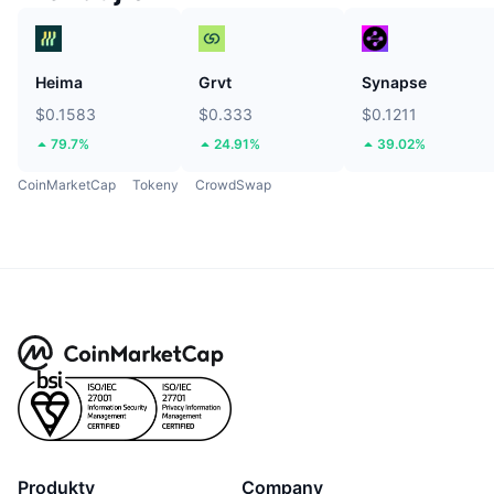
Heima
Grvt
Synapse
$0.1583
$0.333
$0.1211
79.7%
24.91%
39.02%
CoinMarketCap
Tokeny
CrowdSwap
Produkty
Company