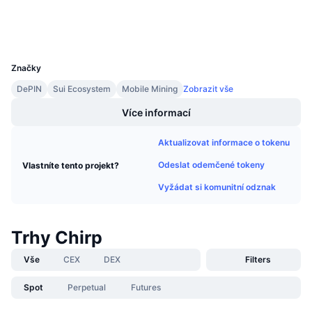
Připravované prodeje
Sazby financování
Učte se a vydělávejte
Wallets
UCID
23445
Kalendáře
Značky
DePIN
Sui Ecosystem
Mobile Mining
Zobrazit vše
Kalendář ICO
Více informací
Kalendář událostí
Aktualizovat informace o tokenu
Odeslat odemčené tokeny
Vlastníte tento projekt?
Vyžádat si komunitní odznak
Trhy Chirp
Vše
CEX
DEX
Filters
Spot
Perpetual
Futures