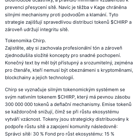
prevenci přesycení sítě. Navíc je těžba v Kage chráněna
silnými mechanismy proti podvodům a klamání. Tyto
strategie zajišťují spravedlivou distribuci tokenů $CHIRP a
zároveň udržují integritu sítě.
Tokenomika Chirp.
Zajistěte, aby si zachovala profesionální tón a zároveň
zjednodušila složité koncepty pro snadné pochopení.
Konečný text by měl být přístupný a srozumitelný, zejména
pro čtenáře, kteří nemusí být obeznámeni s kryptoměnami,
blockchainy a jejich technologií.
Chirp se vyznačuje silným tokenomickým systémem se
svým nativním tokenem $CHIRP, který má pevnou zásobu
300 000 000 tokenů a deflační mechanismy. Emise tokenů
se každoročně snižují, čímž se při růstu ekosystému
vytváří vzácnost. Tokeny jsou strategicky distribuovány k
podpoře růstu sítě a zapojení komunity následovně:
Správci sítě: 30 % Fond pro růst ekosystému: 15 %