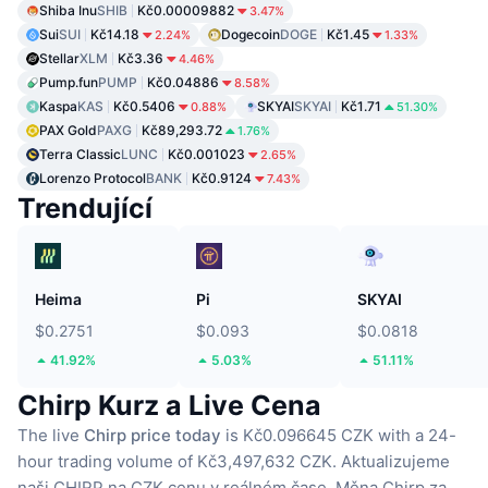
Shiba Inu
SHIB
Kč0.00009882
3.47%
Sui
SUI
Kč14.18
Dogecoin
DOGE
Kč1.45
2.24%
1.33%
Stellar
XLM
Kč3.36
4.46%
Pump.fun
PUMP
Kč0.04886
8.58%
Kaspa
KAS
Kč0.5406
SKYAI
SKYAI
Kč1.71
0.88%
51.30%
PAX Gold
PAXG
Kč89,293.72
1.76%
Terra Classic
LUNC
Kč0.001023
2.65%
Lorenzo Protocol
BANK
Kč0.9124
7.43%
Trendující
Heima
Pi
SKYAI
$0.2751
$0.093
$0.0818
41.92%
5.03%
51.11%
Chirp Kurz a Live Cena
The live
Chirp price today
is Kč0.096645 CZK with a 24-
hour trading volume of Kč3,497,632 CZK.
Aktualizujeme
naši CHIRP na CZK cenu v reálném čase.
Měna Chirp za