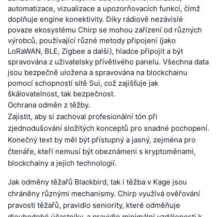
automatizace, vizualizace a upozorňovacích funkcí, čímž
doplňuje engine konektivity. Díky rádiově nezávislé
povaze ekosystému Chirp se mohou zařízení od různých
výrobců, používající různé metody připojení (jako
LoRaWAN, BLE, Zigbee a další), hladce připojit a být
spravována z uživatelsky přívětivého panelu. Všechna data
jsou bezpečně uložena a spravována na blockchainu
pomocí schopností sítě Sui, což zajišťuje jak
škálovatelnost, tak bezpečnost.
Ochrana odměn z těžby.
Zajistit, aby si zachoval profesionální tón při
zjednodušování složitých konceptů pro snadné pochopení.
Konečný text by měl být přístupný a jasný, zejména pro
čtenáře, kteří nemusí být obeznámeni s kryptoměnami,
blockchainy a jejich technologií.
Jak odměny těžařů Blackbird, tak i těžba v Kage jsou
chráněny různými mechanismy. Chirp využívá ověřování
pravosti těžařů, pravidlo seniority, které odměňuje
dlouhodobé účastníky, a pravidlo minimální vzdálenosti k