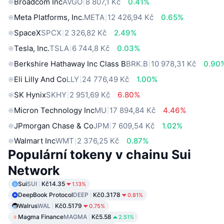
Broadcom Inc
AVGO
8 807,1 Kč
0.41%
Meta Platforms, Inc.
META
12 426,94 Kč
0.65%
SpaceX
SPCX
2 326,82 Kč
2.49%
Tesla, Inc.
TSLA
6 744,8 Kč
0.03%
Berkshire Hathaway Inc Class B
BRK.B
10 978,31 Kč
0.90
Eli Lilly And Co
LLY
24 776,49 Kč
1.00%
SK Hynix
SKHY
2 951,69 Kč
6.80%
Micron Technology Inc
MU
17 894,84 Kč
4.46%
JPmorgan Chase & Co
JPM
7 609,54 Kč
1.02%
Walmart Inc
WMT
2 376,25 Kč
0.87%
Populární tokeny v chainu Sui
Network
Sui
SUI
Kč14.35
1.13%
DeepBook Protocol
DEEP
Kč0.3178
0.81%
Walrus
WAL
Kč0.5179
0.75%
Magma Finance
MAGMA
Kč5.58
2.51%