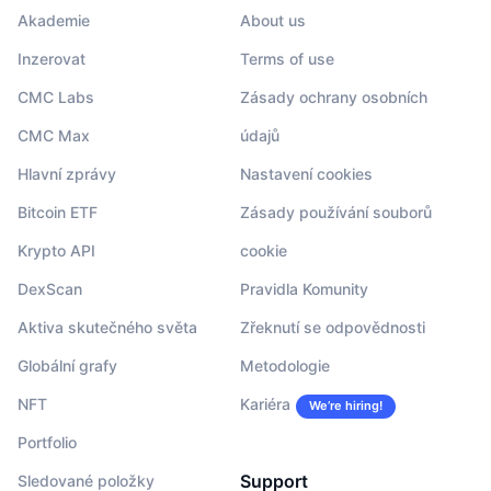
Akademie
About us
Inzerovat
Terms of use
CMC Labs
Zásady ochrany osobních
CMC Max
údajů
Hlavní zprávy
Nastavení cookies
Bitcoin ETF
Zásady používání souborů
Krypto API
cookie
DexScan
Pravidla Komunity
Aktiva skutečného světa
Zřeknutí se odpovědnosti
Globální grafy
Metodologie
NFT
Kariéra
We’re hiring!
Portfolio
Support
Sledované položky