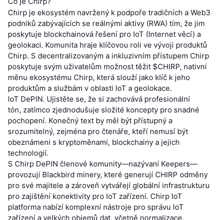
Co je Chirp?
Chirp je ekosystém navržený k podpoře tradičních a Web3
podniků zabývajících se reálnými aktivy (RWA) tím, že jim
poskytuje blockchainová řešení pro IoT (Internet věcí) a
geolokaci. Komunita hraje klíčovou roli ve vývoji produktů
Chirp. S decentralizovaným a inkluzivním přístupem Chirp
poskytuje svým uživatelům možnost těžit $CHIRP, nativní
měnu ekosystému Chirp, která slouží jako klíč k jeho
produktům a službám v oblasti IoT a geolokace.
IoT DePIN. Ujistěte se, že si zachovává profesionální
tón, zatímco zjednodušuje složité koncepty pro snadné
pochopení. Konečný text by měl být přístupný a
srozumitelný, zejména pro čtenáře, kteří nemusí být
obeznámeni s kryptoměnami, blockchainy a jejich
technologií.
S Chirp DePIN členové komunity—nazývaní Keepers—
provozují Blackbird minery, které generují CHIRP odměny
pro své majitele a zároveň vytvářejí globální infrastrukturu
pro zajištění konektivity pro IoT zařízení. Chirp IoT
platforma nabízí komplexní nástroje pro správu IoT
zařízení a velkých objemů dat, včetně normalizace,