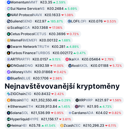
Momentum
MMT
Kč3.35
2.59%
Sui Name Service
NS
Kč0.2484
5.69%
NAVI Protocol
NAVX
Kč0.1633
1.08%
Suilend
SEND
Kč2.97
LOFI
LOFI
Kč0.076
185.87%
0.53%
Scallop
SCA
Kč0.1368
17.06%
Cetus Protocol
CETUS
Kč0.3696
0.72%
MemeFi
MEMEFI
Kč0.00132
1.68%
Swarm Network
TRUTH
Kč0.281
4.89%
Turbos Finance
TURBOS
Kč0.002172
0.47%
ARTFI
ARTFI
Kč0.0157
Ika
IKA
Kč0.05464
9.15%
2.79%
IDNGold
IDNG
Kč92.59
Axol
AXOL
Kč0.01188
11.00%
5.72%
xMoney
XMN
Kč0.01868
0.42%
Bluefin
BLUE
Kč0.1706
2.98%
Nejnavštěvovanější kryptoměny
ZIGChain
ZIG
Kč0.8432
2.42%
Bitcoin
BTC
Kč1,352,550.46
XRP
XRP
Kč21.97
0.29%
1.56%
Ethereum
ETH
Kč39,913.84
Pi
PI
Kč1.95
1.45%
4.73%
Solana
SOL
Kč1,536.99
Cardano
ADA
Kč4.02
0.95%
0.82%
Hyperliquid
HYPE
Kč1,156.17
3.61%
Heima
HEI
Kč5.78
Zcash
ZEC
Kč10,296.23
41.54%
6.11%