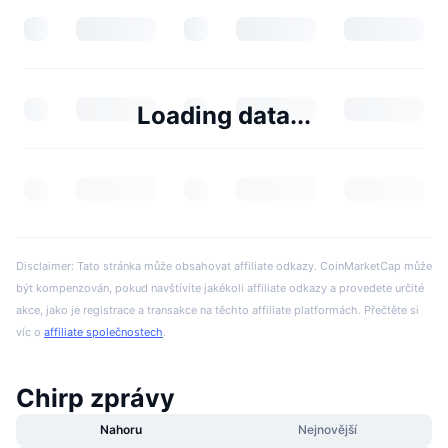
Loading data...
Disclaimer: Tato stránka může obsahovat affiliate odkazy. CoinMarketCap může
být kompenzován, pokud navštívíte jakékoli affiliate odkazy a provedete určité
akce, jako je registrace a transakce na těchto affiliate platformách. Přečtěte si
víc o
affiliate společnostech
.
Chirp zprávy
Nahoru
Nejnovější