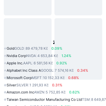
Populární aktiva z reálného světa
Gold
GOLD
89 479,78 Kč
0.09%
Nvidia Corp
NVDA
4 653,84 Kč
1.24%
Apple Inc.
AAPL
6 581,56 Kč
0.92%
Alphabet Inc Class A
GOOGL
7 574,16 Kč
0.34%
Microsoft Corp
MSFT
10 152,33 Kč
0.68%
Silver
SILVER
1 291,93 Kč
0.31%
Amazon.com Inc
AMZN
5 752,85 Kč
0.62%
Taiwan Semiconductor Manufacturing Co Ltd
TSM
8 649,87