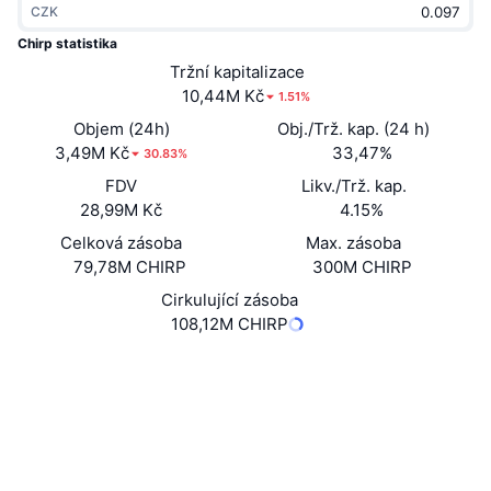
CZK
Trendující
Kryptoměnové ETF
Naučte se
CMC MCP
Chirp statistika
Nové
Tržní kapitalizace
Bitcoin ETF
x402
Zprávy
10,44M Kč
1.51%
Krypto
Ethereum ETF
Objem (24h)
Obj./Trž. kap. (24 h)
Akademie
3,49M Kč
33,47%
30.83%
Politika
FDV
Likv./Trž. kap.
Technická analýza
Prozkoumat
28,99M Kč
4.15%
Sporty
Celková zásoba
Max. zásoba
RSI
Videa
79,78M CHIRP
300M CHIRP
Finance
MACD
Cirkulující zásoba
Slovník
108,12M CHIRP
Technologie
Webová stránka
Website
Whitepaper
Deriváty
Kampaně
Sociální média
NFT
Přehled
Kontrakty
0x1ef4...:CHIRP
Airdrops
3.3
Hodnocení (CertiK)
Celkové NFT statistiky
Likvidace
suivision.xyz
Diamantové odměny
Explorers