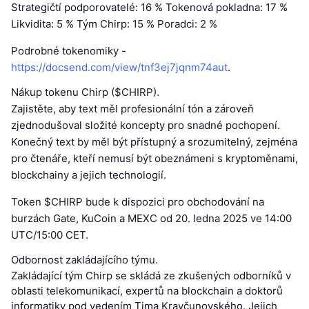
Strategičtí podporovatelé: 16 % Tokenová pokladna: 17 %
Likvidita: 5 % Tým Chirp: 15 % Poradci: 2 %
Podrobné tokenomiky -
https://docsend.com/view/tnf3ej7jqnm74aut
.
Nákup tokenu Chirp ($CHIRP).
Zajistěte, aby text měl profesionální tón a zároveň
zjednodušoval složité koncepty pro snadné pochopení.
Konečný text by měl být přístupný a srozumitelný, zejména
pro čtenáře, kteří nemusí být obeznámeni s kryptoměnami,
blockchainy a jejich technologií.
Token $CHIRP bude k dispozici pro obchodování na
burzách Gate, KuCoin a MEXC od 20. ledna 2025 ve 14:00
UTC/15:00 CET.
Odbornost zakládajícího týmu.
Zakládající tým Chirp se skládá ze zkušených odborníků v
oblasti telekomunikací, expertů na blockchain a doktorů
informatiky pod vedením Tima Kravčunovského. Jejich