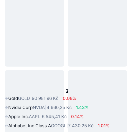
Populární aktiva z reálného světa
Gold
GOLD
90 981,96 Kč
0.08%
Nvidia Corp
NVDA
4 660,25 Kč
1.43%
Apple Inc.
AAPL
6 545,41 Kč
0.14%
Alphabet Inc Class A
GOOGL
7 430,25 Kč
1.01%