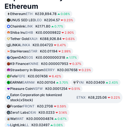
Ethereum
Ethereum
ETH
Kč39,894.78
0.08%
UNUS SED LEO
LEO
Kč204.57
0.23%
Chainlink
LINK
Kč171.80
0.77%
Shiba Inu
SHIB
Kč0.00009822
2.90%
Tether Gold
XAUt
Kč88,926.84
0.63%
LINKA
LINKA
Kč0.004723
0.47%
StarHeroes
STAR
Kč0.01194
2.99%
OpenDAO
SOS
Kč0.0000000318
1.17%
K9 Finance
KNINE
Kč0.000007953
0.37%
Strawberry In Bloom
BERRY
Kč0.007658
0.23%
Fefe
FEFE
Kč0.007456
6.42%
EARNM
EARNM
Kč0.00104
Ÿ
YAI
Kč0.03409
3.70%
2.43%
Pleasure Coin
NSFW
Kč0.0001254
0.51%
Eaton Corporation plc tokenized
ETNX
Kč8,225.06
0.22%
stock(xStock)
Frontier
FRONT
Kč0.2708
0.59%
Zero1 Labs
DEAI
Kč0.0233
3.14%
Wat
WAT
Kč0.000004874
0.67%
LightLink
LL
Kč0.02497
0.08%