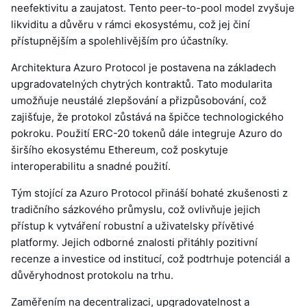
neefektivitu a zaujatost. Tento peer-to-pool model zvyšuje
likviditu a důvěru v rámci ekosystému, což jej činí
přístupnějším a spolehlivějším pro účastníky.
Architektura Azuro Protocol je postavena na základech
upgradovatelných chytrých kontraktů. Tato modularita
umožňuje neustálé zlepšování a přizpůsobování, což
zajišťuje, že protokol zůstává na špičce technologického
pokroku. Použití ERC-20 tokenů dále integruje Azuro do
širšího ekosystému Ethereum, což poskytuje
interoperabilitu a snadné použití.
Tým stojící za Azuro Protocol přináší bohaté zkušenosti z
tradičního sázkového průmyslu, což ovlivňuje jejich
přístup k vytváření robustní a uživatelsky přívětivé
platformy. Jejich odborné znalosti přitáhly pozitivní
recenze a investice od institucí, což podtrhuje potenciál a
důvěryhodnost protokolu na trhu.
Zaměřením na decentralizaci, upgradovatelnost a