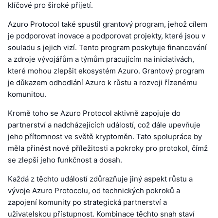
klíčové pro široké přijetí.
Azuro Protocol také spustil grantový program, jehož cílem
je podporovat inovace a podporovat projekty, které jsou v
souladu s jejich vizí. Tento program poskytuje financování
a zdroje vývojářům a týmům pracujícím na iniciativách,
které mohou zlepšit ekosystém Azuro. Grantový program
je důkazem odhodlání Azuro k růstu a rozvoji řízenému
komunitou.
Kromě toho se Azuro Protocol aktivně zapojuje do
partnerství a nadcházejících událostí, což dále upevňuje
jeho přítomnost ve světě kryptoměn. Tato spolupráce by
měla přinést nové příležitosti a pokroky pro protokol, čímž
se zlepší jeho funkčnost a dosah.
Každá z těchto událostí zdůrazňuje jiný aspekt růstu a
vývoje Azuro Protocolu, od technických pokroků a
zapojení komunity po strategická partnerství a
uživatelskou přístupnost. Kombinace těchto snah staví