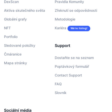
DexScan
Pravidla Komunity
Aktiva skutečného světa
Zřeknutí se odpovědnosti
Globální grafy
Metodologie
NFT
Kariéra
We’re hiring!
Portfolio
Support
Sledované položky
Čmáranice
Dostaňte se na seznam
Mapa stránky
Poptávkový formulář
Contact Support
FAQ
Slovník
Sociální média