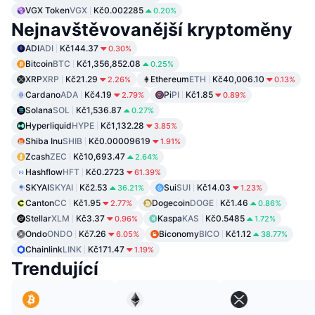
VGX Token
VGX
Kč0.002285
0.20%
Nejnavštěvovanější kryptoměny
ADI
ADI
Kč144.37
0.30%
Bitcoin
BTC
Kč1,356,852.08
0.25%
XRP
XRP
Kč21.29
Ethereum
ETH
Kč40,006.10
2.26%
0.13%
Cardano
ADA
Kč4.19
Pi
PI
Kč1.85
2.79%
0.89%
Solana
SOL
Kč1,536.87
0.27%
Hyperliquid
HYPE
Kč1,132.28
3.85%
Shiba Inu
SHIB
Kč0.00009619
1.91%
Zcash
ZEC
Kč10,693.47
2.64%
Hashflow
HFT
Kč0.2723
61.39%
SKYAI
SKYAI
Kč2.53
Sui
SUI
Kč14.03
36.21%
1.23%
Canton
CC
Kč1.95
Dogecoin
DOGE
Kč1.46
2.77%
0.86%
Stellar
XLM
Kč3.37
Kaspa
KAS
Kč0.5485
0.96%
1.72%
Ondo
ONDO
Kč7.26
Biconomy
BICO
Kč1.12
6.05%
38.77%
Chainlink
LINK
Kč171.47
1.19%
Trendující