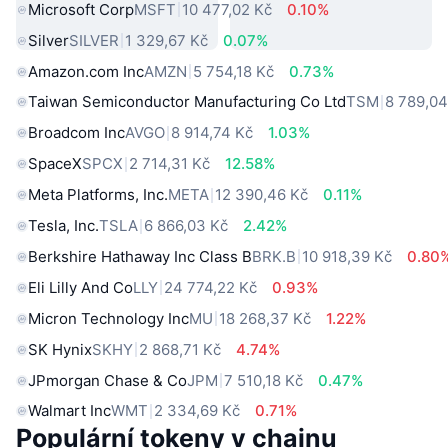
Microsoft Corp
MSFT
10 477,02 Kč
0.10%
Silver
SILVER
1 329,67 Kč
0.07%
Amazon.com Inc
AMZN
5 754,18 Kč
0.73%
Taiwan Semiconductor Manufacturing Co Ltd
TSM
8 789,04
Broadcom Inc
AVGO
8 914,74 Kč
1.03%
SpaceX
SPCX
2 714,31 Kč
12.58%
Meta Platforms, Inc.
META
12 390,46 Kč
0.11%
Tesla, Inc.
TSLA
6 866,03 Kč
2.42%
Berkshire Hathaway Inc Class B
BRK.B
10 918,39 Kč
0.80
Eli Lilly And Co
LLY
24 774,22 Kč
0.93%
Micron Technology Inc
MU
18 268,37 Kč
1.22%
SK Hynix
SKHY
2 868,71 Kč
4.74%
JPmorgan Chase & Co
JPM
7 510,18 Kč
0.47%
Walmart Inc
WMT
2 334,69 Kč
0.71%
Populární tokeny v chainu