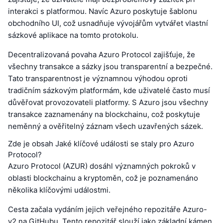
interakci s platformou. Navíc Azuro poskytuje šablonu
obchodního UI, což usnadňuje vývojářům vytvářet vlastní
sázkové aplikace na tomto protokolu.
Decentralizovaná povaha Azuro Protocol zajišťuje, že
všechny transakce a sázky jsou transparentní a bezpečné.
Tato transparentnost je významnou výhodou oproti
tradičním sázkovým platformám, kde uživatelé často musí
důvěřovat provozovateli platformy. S Azuro jsou všechny
transakce zaznamenány na blockchainu, což poskytuje
neměnný a ověřitelný záznam všech uzavřených sázek.
Zde je obsah Jaké klíčové události se staly pro Azuro
Protocol?
Azuro Protocol (AZUR) dosáhl významných pokroků v
oblasti blockchainu a kryptoměn, což je poznamenáno
několika klíčovými událostmi.
Cesta začala vydáním jejich veřejného repozitáře Azuro-
v2 na GitHubu. Tento repozitář slouží jako základní kámen