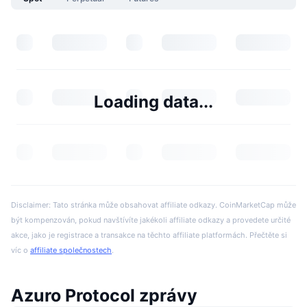
Loading data...
Disclaimer: Tato stránka může obsahovat affiliate odkazy. CoinMarketCap může
být kompenzován, pokud navštívíte jakékoli affiliate odkazy a provedete určité
akce, jako je registrace a transakce na těchto affiliate platformách. Přečtěte si
víc o
affiliate společnostech
.
Azuro Protocol zprávy