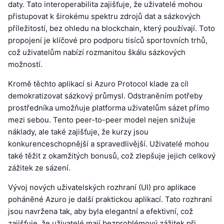
daty. Tato interoperabilita zajišťuje, že uživatelé mohou
přistupovat k širokému spektru zdrojů dat a sázkových
příležitostí, bez ohledu na blockchain, který používají. Toto
propojení je klíčové pro podporu tisíců sportovních trhů,
což uživatelům nabízí rozmanitou škálu sázkových
možností.
Kromě těchto aplikací si Azuro Protocol klade za cíl
demokratizovat sázkový průmysl. Odstraněním potřeby
prostředníka umožňuje platforma uživatelům sázet přímo
mezi sebou. Tento peer-to-peer model nejen snižuje
náklady, ale také zajišťuje, že kurzy jsou
konkurenceschopnější a spravedlivější. Uživatelé mohou
také těžit z okamžitých bonusů, což zlepšuje jejich celkový
zážitek ze sázení.
Vývoj nových uživatelských rozhraní (UI) pro aplikace
poháněné Azuro je další praktickou aplikací. Tato rozhraní
jsou navržena tak, aby byla elegantní a efektivní, což
zajišťuje, že uživatelé mají bezproblémový zážitek při