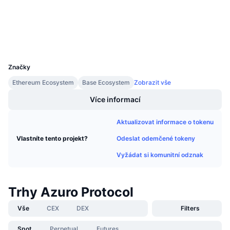
Připravované prodeje
etherscan.io
Sazby financování
Explorers
Učte se a vydělávejte
Wallets
UCID
Kalendáře
31775
Značky
Kalendář ICO
Ethereum Ecosystem
Base Ecosystem
Zobrazit vše
Kalendář událostí
Více informací
Aktualizovat informace o tokenu
Odeslat odemčené tokeny
Vlastníte tento projekt?
Vyžádat si komunitní odznak
Trhy Azuro Protocol
Vše
CEX
DEX
Filters
Spot
Perpetual
Futures