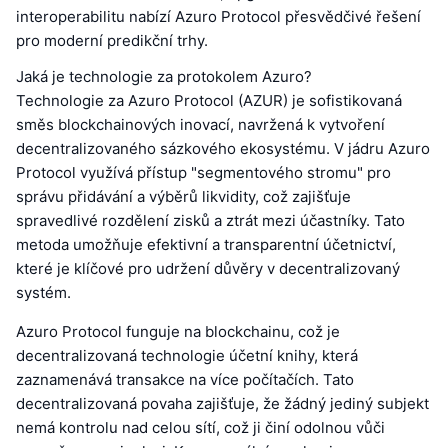
interoperabilitu nabízí Azuro Protocol přesvědčivé řešení
pro moderní predikční trhy.
Jaká je technologie za protokolem Azuro?
Technologie za Azuro Protocol (AZUR) je sofistikovaná
směs blockchainových inovací, navržená k vytvoření
decentralizovaného sázkového ekosystému. V jádru Azuro
Protocol využívá přístup "segmentového stromu" pro
správu přidávání a výběrů likvidity, což zajišťuje
spravedlivé rozdělení zisků a ztrát mezi účastníky. Tato
metoda umožňuje efektivní a transparentní účetnictví,
které je klíčové pro udržení důvěry v decentralizovaný
systém.
Azuro Protocol funguje na blockchainu, což je
decentralizovaná technologie účetní knihy, která
zaznamenává transakce na více počítačích. Tato
decentralizovaná povaha zajišťuje, že žádný jediný subjekt
nemá kontrolu nad celou sítí, což ji činí odolnou vůči