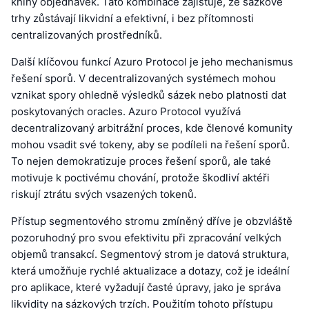
knihy objednávek. Tato kombinace zajišťuje, že sázkové
trhy zůstávají likvidní a efektivní, i bez přítomnosti
centralizovaných prostředníků.
Další klíčovou funkcí Azuro Protocol je jeho mechanismus
řešení sporů. V decentralizovaných systémech mohou
vznikat spory ohledně výsledků sázek nebo platnosti dat
poskytovaných oracles. Azuro Protocol využívá
decentralizovaný arbitrážní proces, kde členové komunity
mohou vsadit své tokeny, aby se podíleli na řešení sporů.
To nejen demokratizuje proces řešení sporů, ale také
motivuje k poctivému chování, protože škodliví aktéři
riskují ztrátu svých vsazených tokenů.
Přístup segmentového stromu zmíněný dříve je obzvláště
pozoruhodný pro svou efektivitu při zpracování velkých
objemů transakcí. Segmentový strom je datová struktura,
která umožňuje rychlé aktualizace a dotazy, což je ideální
pro aplikace, které vyžadují časté úpravy, jako je správa
likvidity na sázkových trzích. Použitím tohoto přístupu