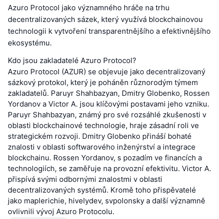
Azuro Protocol jako významného hráče na trhu
decentralizovaných sázek, který využívá blockchainovou
technologii k vytvoření transparentnějšího a efektivnějšího
ekosystému.
Kdo jsou zakladatelé Azuro Protocol?
Azuro Protocol (AZUR) se objevuje jako decentralizovaný
sázkový protokol, který je poháněn různorodým týmem
zakladatelů. Paruyr Shahbazyan, Dmitry Globenko, Rossen
Yordanov a Victor A. jsou klíčovými postavami jeho vzniku.
Paruyr Shahbazyan, známý pro své rozsáhlé zkušenosti v
oblasti blockchainové technologie, hraje zásadní roli ve
strategickém rozvoji. Dmitry Globenko přináší bohaté
znalosti v oblasti softwarového inženýrství a integrace
blockchainu. Rossen Yordanov, s pozadím ve financích a
technologiích, se zaměřuje na provozní efektivitu. Victor A.
přispívá svými odbornými znalostmi v oblasti
decentralizovaných systémů. Kromě toho přispěvatelé
jako maplerichie, hivelydev, svpolonsky a další významně
ovlivnili vývoj Azuro Protocolu.