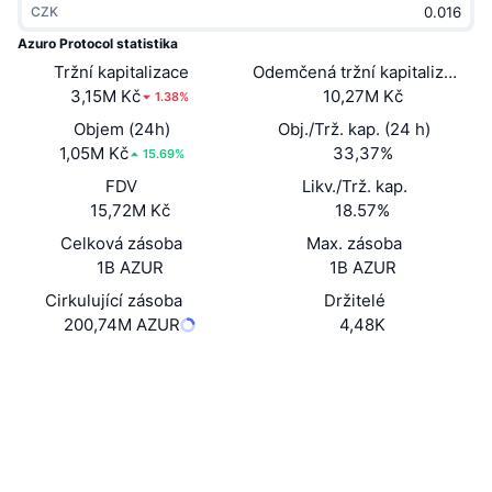
CZK
Trendující
Kryptoměnové ETF
Naučte se
CMC MCP
Azuro Protocol statistika
Tržní kapitalizace
Nové
Odemčená tržní kapitalizace
Bitcoin ETF
x402
Zprávy
3,15M Kč
10,27M Kč
1.38%
Krypto
Ethereum ETF
Objem (24h)
Obj./Trž. kap. (24 h)
Akademie
1,05M Kč
33,37%
15.69%
Politika
FDV
Likv./Trž. kap.
Technická analýza
Prozkoumat
15,72M Kč
18.57%
Sporty
Celková zásoba
Max. zásoba
RSI
Videa
1B AZUR
1B AZUR
Finance
MACD
Cirkulující zásoba
Držitelé
Slovník
200,74M AZUR
4,48K
Technologie
Webová stránka
Website
Whitepaper
Deriváty
Kampaně
Sociální média
NFT
Přehled
Airdrops
0x9E6b...edCd5A
Kontrakty
Celkové NFT statistiky
Likvidace
4.1
Diamantové odměny
Hodnocení (CertiK)