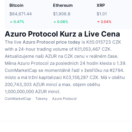
Bitcoin
Ethereum
XRP
$64,671.44
$1,906.8
$1.01
0.47%
0.08%
2.04%
Azuro Protocol Kurz a Live Cena
The live
Azuro Protocol price today
is Kč0.015723 CZK
with a 24-hour trading volume of Kč1,053,467 CZK.
Aktualizujeme naši AZUR na CZK cenu v reálném čase.
Měna Azuro Protocol za posledních 24 hodin klesla o 1.39.
CoinMarketCap se momentálně řadí v žebříčku na #2794.
místo a má tržní kapitalizaci Kč3,156,287 CZK.
Má v oběhu
200,743,303 AZUR mincí
a max. objem oběhu
1,000,000,000 AZUR mincí.
CoinMarketCap
Tokeny
Azuro Protocol