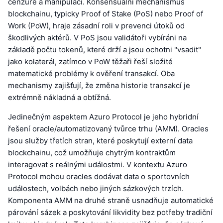
cenzuře a manipulaci. Konsensuální mechanismus
blockchainu, typicky Proof of Stake (PoS) nebo Proof of
Work (PoW), hraje zásadní roli v prevenci útoků od
škodlivých aktérů. V PoS jsou validátoři vybíráni na
základě počtu tokenů, které drží a jsou ochotni "vsadit"
jako kolaterál, zatímco v PoW těžaři řeší složité
matematické problémy k ověření transakcí. Oba
mechanismy zajišťují, že změna historie transakcí je
extrémně nákladná a obtížná.
Jedinečným aspektem Azuro Protocol je jeho hybridní
řešení oracle/automatizovaný tvůrce trhu (AMM). Oracles
jsou služby třetích stran, které poskytují externí data
blockchainu, což umožňuje chytrým kontraktům
interagovat s reálnými událostmi. V kontextu Azuro
Protocol mohou oracles dodávat data o sportovních
událostech, volbách nebo jiných sázkových trzích.
Komponenta AMM na druhé straně usnadňuje automatické
párování sázek a poskytování likvidity bez potřeby tradiční