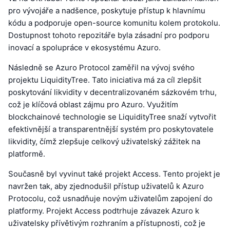
pro vývojáře a nadšence, poskytuje přístup k hlavnímu
kódu a podporuje open-source komunitu kolem protokolu.
Dostupnost tohoto repozitáře byla zásadní pro podporu
inovací a spolupráce v ekosystému Azuro.
Následně se Azuro Protocol zaměřil na vývoj svého
projektu LiquidityTree. Tato iniciativa má za cíl zlepšit
poskytování likvidity v decentralizovaném sázkovém trhu,
což je klíčová oblast zájmu pro Azuro. Využitím
blockchainové technologie se LiquidityTree snaží vytvořit
efektivnější a transparentnější systém pro poskytovatele
likvidity, čímž zlepšuje celkový uživatelský zážitek na
platformě.
Současně byl vyvinut také projekt Access. Tento projekt je
navržen tak, aby zjednodušil přístup uživatelů k Azuro
Protocolu, což usnadňuje novým uživatelům zapojení do
platformy. Projekt Access podtrhuje závazek Azuro k
uživatelsky přívětivým rozhraním a přístupnosti, což je