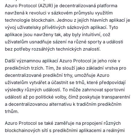
Azuro Protocol (AZUR) je decentralizovaná platforma
navržená k revoluci v sázkovém průmyslu využitím
technologie blockchain. Jednou z jejích hlavních aplikací je
vývoj uživatelsky přívětivých sázkových aplikací. Tyto
aplikace jsou navrženy tak, aby byly intuitivní, což
uživatelům usnadňuje sázení na různé sporty a události
bez potřeby rozsáhlých technických znalostí.
Další významnou aplikací Azuro Protocol je jeho role v
predikčních trzích. Tím, že slouží jako základní vrstva pro
decentralizované predikční trhy, umožňuje Azuro
uživatelům vytvářet a účastnit se trhů, které předpovídají
výsledky různých událostí. To může zahrnovat sportovní
události až po politické volby, čímž poskytuje transparentní
a decentralizovanou alternativu k tradičním predikčním
trhům.
Azuro Protocol se také zaměřuje na propojení různých
blockchainových sítí s predikčními aplikacemi a reálnými