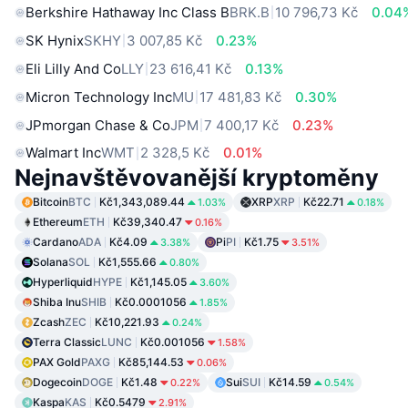
Berkshire Hathaway Inc Class B
BRK.B
10 796,73 Kč
0.04
SK Hynix
SKHY
3 007,85 Kč
0.23%
Eli Lilly And Co
LLY
23 616,41 Kč
0.13%
Micron Technology Inc
MU
17 481,83 Kč
0.30%
JPmorgan Chase & Co
JPM
7 400,17 Kč
0.23%
Walmart Inc
WMT
2 328,5 Kč
0.01%
Nejnavštěvovanější kryptoměny
Bitcoin
BTC
Kč1,343,089.44
XRP
XRP
Kč22.71
1.03%
0.18%
Ethereum
ETH
Kč39,340.47
0.16%
Cardano
ADA
Kč4.09
Pi
PI
Kč1.75
3.38%
3.51%
Solana
SOL
Kč1,555.66
0.80%
Hyperliquid
HYPE
Kč1,145.05
3.60%
Shiba Inu
SHIB
Kč0.0001056
1.85%
Zcash
ZEC
Kč10,221.93
0.24%
Terra Classic
LUNC
Kč0.001056
1.58%
PAX Gold
PAXG
Kč85,144.53
0.06%
Dogecoin
DOGE
Kč1.48
Sui
SUI
Kč14.59
0.22%
0.54%
Kaspa
KAS
Kč0.5479
2.91%