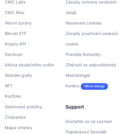
CMC Labs
Zásady ochrany osobních
CMC Max
údajů
Hlavní zprávy
Nastavení cookies
Bitcoin ETF
Zásady používání souborů
Krypto API
cookie
DexScan
Pravidla Komunity
Aktiva skutečného světa
Zřeknutí se odpovědnosti
Globální grafy
Metodologie
NFT
Kariéra
We’re hiring!
Portfolio
Support
Sledované položky
Čmáranice
Dostaňte se na seznam
Mapa stránky
Poptávkový formulář