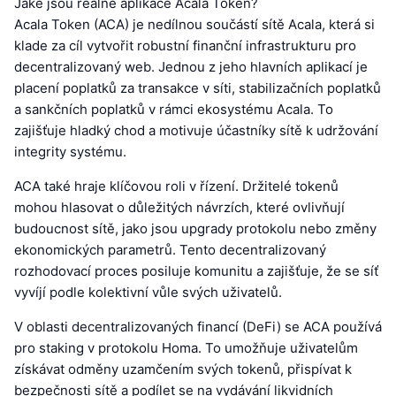
Jaké jsou reálné aplikace Acala Token?
Acala Token (ACA) je nedílnou součástí sítě Acala, která si
klade za cíl vytvořit robustní finanční infrastrukturu pro
decentralizovaný web. Jednou z jeho hlavních aplikací je
placení poplatků za transakce v síti, stabilizačních poplatků
a sankčních poplatků v rámci ekosystému Acala. To
zajišťuje hladký chod a motivuje účastníky sítě k udržování
integrity systému.
ACA také hraje klíčovou roli v řízení. Držitelé tokenů
mohou hlasovat o důležitých návrzích, které ovlivňují
budoucnost sítě, jako jsou upgrady protokolu nebo změny
ekonomických parametrů. Tento decentralizovaný
rozhodovací proces posiluje komunitu a zajišťuje, že se síť
vyvíjí podle kolektivní vůle svých uživatelů.
V oblasti decentralizovaných financí (DeFi) se ACA používá
pro staking v protokolu Homa. To umožňuje uživatelům
získávat odměny uzamčením svých tokenů, přispívat k
bezpečnosti sítě a podílet se na vydávání likvidních