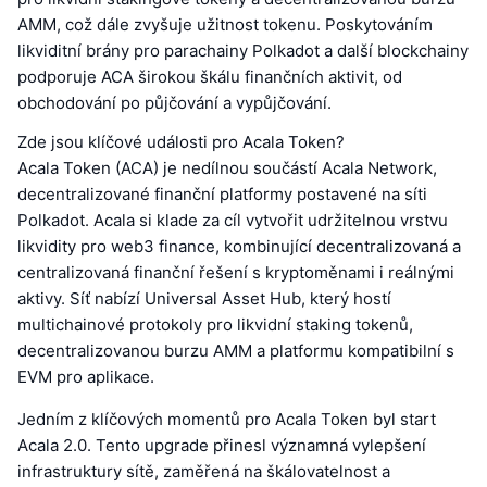
AMM, což dále zvyšuje užitnost tokenu. Poskytováním
likviditní brány pro parachainy Polkadot a další blockchainy
podporuje ACA širokou škálu finančních aktivit, od
obchodování po půjčování a vypůjčování.
Zde jsou klíčové události pro Acala Token?
Acala Token (ACA) je nedílnou součástí Acala Network,
decentralizované finanční platformy postavené na síti
Polkadot. Acala si klade za cíl vytvořit udržitelnou vrstvu
likvidity pro web3 finance, kombinující decentralizovaná a
centralizovaná finanční řešení s kryptoměnami i reálnými
aktivy. Síť nabízí Universal Asset Hub, který hostí
multichainové protokoly pro likvidní staking tokenů,
decentralizovanou burzu AMM a platformu kompatibilní s
EVM pro aplikace.
Jedním z klíčových momentů pro Acala Token byl start
Acala 2.0. Tento upgrade přinesl významná vylepšení
infrastruktury sítě, zaměřená na škálovatelnost a