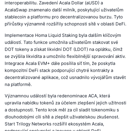
interoperabilitu. Zavedení Acala Dollar (aUSD) a
AcalaSwap znamenalo další milník, poskytující uživatelům
stablecoin a platformu pro decentralizovanou burzu. Tyto
přírůstky významně rozšířily schopnosti sítě v oblasti DeFi.
Implementace Homa Liquid Staking byla dalším klíčovým
událostí. Tato funkce umožnila uživatelům stakovat své
DOT tokeny a získat likvidní DOT (LDOT) na oplátku, čímž
se zvýšila likvidita a umožnilo flexibilnější spravování aktiv.
Integrace Acala EVM+ dále posílila síť tím, že poskytla
kompozitní DeFi stack podporující chytré kontrakty a
decentralizované aplikace, což usnadnilo vývojářům stavět
na platformě.
Významnou událostí byla redenominace ACA, která
upravila nabídku tokenů za účelem zlepšení jejich užitnosti
a dostupnosti. Tento krok měl za cíl sladit tokenomiku s
dlouhodobými cíli sítě a zlepšit uživatelskou zkušenost.
Start Trilogy Networks rozšířil ekosystém Acala,
podporující spolupráci a inovace v oblasti DeFi.