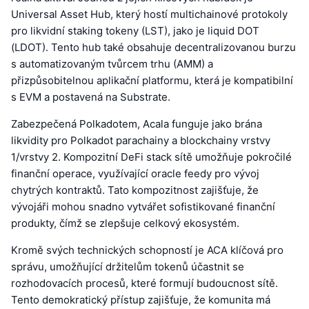
Universal Asset Hub, který hostí multichainové protokoly
pro likvidní staking tokeny (LST), jako je liquid DOT
(LDOT). Tento hub také obsahuje decentralizovanou burzu
s automatizovaným tvůrcem trhu (AMM) a
přizpůsobitelnou aplikační platformu, která je kompatibilní
s EVM a postavená na Substrate.
Zabezpečená Polkadotem, Acala funguje jako brána
likvidity pro Polkadot parachainy a blockchainy vrstvy
1/vrstvy 2. Kompozitní DeFi stack sítě umožňuje pokročilé
finanční operace, využívající oracle feedy pro vývoj
chytrých kontraktů. Tato kompozitnost zajišťuje, že
vývojáři mohou snadno vytvářet sofistikované finanční
produkty, čímž se zlepšuje celkový ekosystém.
Kromě svých technických schopností je ACA klíčová pro
správu, umožňující držitelům tokenů účastnit se
rozhodovacích procesů, které formují budoucnost sítě.
Tento demokratický přístup zajišťuje, že komunita má