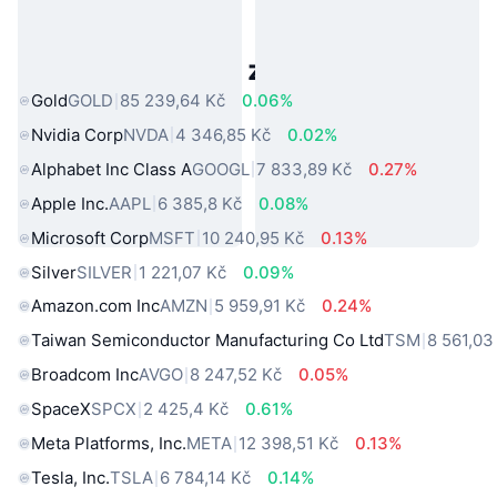
Populární aktiva z reálného světa
Gold
GOLD
85 239,64 Kč
0.06%
Nvidia Corp
NVDA
4 346,85 Kč
0.02%
Alphabet Inc Class A
GOOGL
7 833,89 Kč
0.27%
Apple Inc.
AAPL
6 385,8 Kč
0.08%
Microsoft Corp
MSFT
10 240,95 Kč
0.13%
Silver
SILVER
1 221,07 Kč
0.09%
Amazon.com Inc
AMZN
5 959,91 Kč
0.24%
Taiwan Semiconductor Manufacturing Co Ltd
TSM
8 561,03
Broadcom Inc
AVGO
8 247,52 Kč
0.05%
SpaceX
SPCX
2 425,4 Kč
0.61%
Meta Platforms, Inc.
META
12 398,51 Kč
0.13%
Tesla, Inc.
TSLA
6 784,14 Kč
0.14%