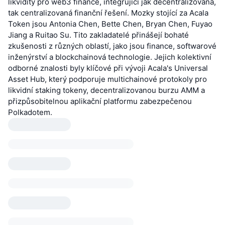
likvidity pro web3 finance, integrující jak decentralizovaná,
tak centralizovaná finanční řešení. Mozky stojící za Acala
Token jsou Antonia Chen, Bette Chen, Bryan Chen, Fuyao
Jiang a Ruitao Su. Tito zakladatelé přinášejí bohaté
zkušenosti z různých oblastí, jako jsou finance, softwarové
inženýrství a blockchainová technologie. Jejich kolektivní
odborné znalosti byly klíčové při vývoji Acala's Universal
Asset Hub, který podporuje multichainové protokoly pro
likvidní staking tokeny, decentralizovanou burzu AMM a
přizpůsobitelnou aplikační platformu zabezpečenou
Polkadotem.