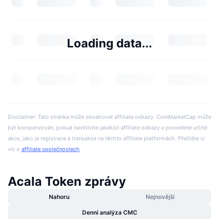
Loading data...
Disclaimer: Tato stránka může obsahovat affiliate odkazy. CoinMarketCap může
být kompenzován, pokud navštívíte jakékoli affiliate odkazy a provedete určité
akce, jako je registrace a transakce na těchto affiliate platformách. Přečtěte si
víc o
affiliate společnostech
.
Acala Token zprávy
Nahoru
Nejnovější
Denní analýza CMC