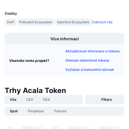
UCID
Připravované prodeje
6756
Sazby financování
Učte se a vydělávejte
Značky
DeFi
Polkadot Ecosystem
Injective Ecosystem
Zobrazit vše
Kalendáře
Boost
Více informací
Kalendář ICO
Aktualizovat informace o tokenu
Kalendář událostí
Odeslat odemčené tokeny
Vlastníte tento projekt?
Vyžádat si komunitní odznak
Trhy Acala Token
Vše
CEX
DEX
Filters
Spot
Perpetual
Futures