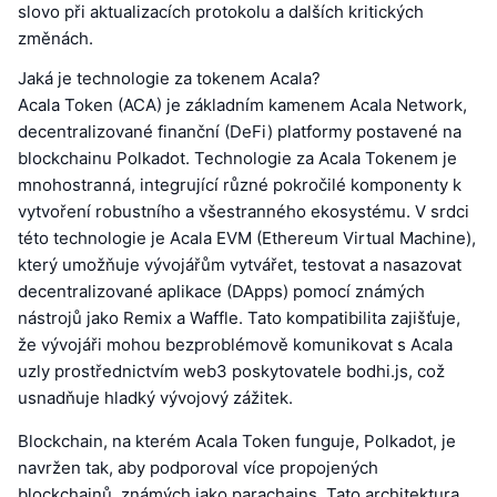
slovo při aktualizacích protokolu a dalších kritických
změnách.
Jaká je technologie za tokenem Acala?
Acala Token (ACA) je základním kamenem Acala Network,
decentralizované finanční (DeFi) platformy postavené na
blockchainu Polkadot. Technologie za Acala Tokenem je
mnohostranná, integrující různé pokročilé komponenty k
vytvoření robustního a všestranného ekosystému. V srdci
této technologie je Acala EVM (Ethereum Virtual Machine),
který umožňuje vývojářům vytvářet, testovat a nasazovat
decentralizované aplikace (DApps) pomocí známých
nástrojů jako Remix a Waffle. Tato kompatibilita zajišťuje,
že vývojáři mohou bezproblémově komunikovat s Acala
uzly prostřednictvím web3 poskytovatele bodhi.js, což
usnadňuje hladký vývojový zážitek.
Blockchain, na kterém Acala Token funguje, Polkadot, je
navržen tak, aby podporoval více propojených
blockchainů, známých jako parachains. Tato architektura