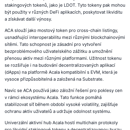
stakingových tokenů, jako je LDOT. Tyto tokeny pak mohou
být použity v různých DeFi aplikacích, poskytovat likviditu
a získávat další výnosy.
ACA slouží jako mostový token pro cross-chain listingy,
usnadňující interoperabilitu mezi různými blockchainovými
sítěmi. Tato schopnost je zásadní pro vytvoření
bezproblémového uživatelského zážitku a umožnění
přenosu aktiv mezi různými platformami. Užitnost tokenu
se rozšiřuje i na budování decentralizovaných aplikací
(dApps) na platformě Acala kompatibilní s EVM, která je
vysoce přizpůsobitelná a založená na Substrate.
Navíc se ACA používá jako záložní řešení pro poklesy cen
v rámci ekosystému Acala. Tato funkce pomáhá
stabilizovat síť během období vysoké volatility, zajišťuje
ochranu aktiv uživatelů a udržuje odolnost systému.
Univerzální aktivní hub Acala hostí multichain protokoly
pro likvidní stakingové tokeny a decentralizovanou burzu