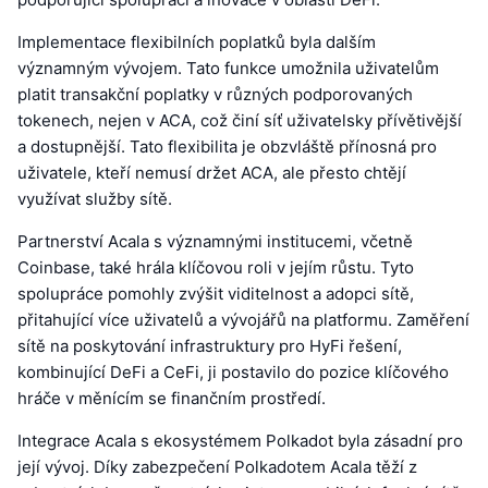
Implementace flexibilních poplatků byla dalším
významným vývojem. Tato funkce umožnila uživatelům
platit transakční poplatky v různých podporovaných
tokenech, nejen v ACA, což činí síť uživatelsky přívětivější
a dostupnější. Tato flexibilita je obzvláště přínosná pro
uživatele, kteří nemusí držet ACA, ale přesto chtějí
využívat služby sítě.
Partnerství Acala s významnými institucemi, včetně
Coinbase, také hrála klíčovou roli v jejím růstu. Tyto
spolupráce pomohly zvýšit viditelnost a adopci sítě,
přitahující více uživatelů a vývojářů na platformu. Zaměření
sítě na poskytování infrastruktury pro HyFi řešení,
kombinující DeFi a CeFi, ji postavilo do pozice klíčového
hráče v měnícím se finančním prostředí.
Integrace Acala s ekosystémem Polkadot byla zásadní pro
její vývoj. Díky zabezpečení Polkadotem Acala těží z