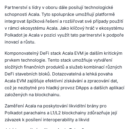
Partnerství s lídry v oboru dále posilují technologické
schopnosti Acala. Tyto spolupráce umožňují platformě
integrovat špičková řešení a rozšiřovat své případy použití
v rámci ekosystému Acala. Jako klíčový hráč v ekosystému
Polkadot je Acala v pozici využít tato partnerství k podpoře
inovací a růstu.
Komponovatelný DeFi stack Acala EVM je dalším kritickým
prvkem technologie. Tento stack umožňuje vytváření
složitých finančních produktů a služeb kombinací různých
DeFi stavebních bloků. Dotazovatelná a lehká povaha
Acala EVM zajišťuje efektivní získávání a zpracování dat,
což je nezbytné pro hladký provoz DApps a dalších aplikací
založených na blockchainu.
Zaměření Acala na poskytování likviditní brány pro
Polkadot parachains a L1/L2 blockchainy zdůrazňuje její
závazek k posílení interoperability a likvid