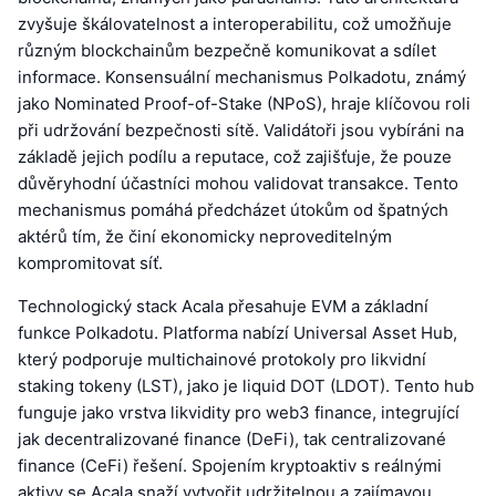
zvyšuje škálovatelnost a interoperabilitu, což umožňuje
různým blockchainům bezpečně komunikovat a sdílet
informace. Konsensuální mechanismus Polkadotu, známý
jako Nominated Proof-of-Stake (NPoS), hraje klíčovou roli
při udržování bezpečnosti sítě. Validátoři jsou vybíráni na
základě jejich podílu a reputace, což zajišťuje, že pouze
důvěryhodní účastníci mohou validovat transakce. Tento
mechanismus pomáhá předcházet útokům od špatných
aktérů tím, že činí ekonomicky neproveditelným
kompromitovat síť.
Technologický stack Acala přesahuje EVM a základní
funkce Polkadotu. Platforma nabízí Universal Asset Hub,
který podporuje multichainové protokoly pro likvidní
staking tokeny (LST), jako je liquid DOT (LDOT). Tento hub
funguje jako vrstva likvidity pro web3 finance, integrující
jak decentralizované finance (DeFi), tak centralizované
finance (CeFi) řešení. Spojením kryptoaktiv s reálnými
aktivy se Acala snaží vytvořit udržitelnou a zajímavou