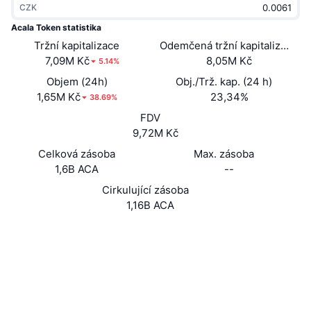
CZK
Trendující
Kryptoměnové ETF
Naučte se
CMC MCP
Acala Token statistika
Tržní kapitalizace
Nové
Odemčená tržní kapitalizace
Bitcoin ETF
x402
Zprávy
7,09M Kč
8,05M Kč
5.14%
Krypto
Ethereum ETF
Objem (24h)
Obj./Trž. kap. (24 h)
Akademie
1,65M Kč
23,34%
38.69%
Politika
FDV
Technická analýza
Prozkoumat
9,72M Kč
Sporty
Celková zásoba
Max. zásoba
RSI
Videa
1,6B ACA
--
Finance
MACD
Cirkulující zásoba
Slovník
1,16B ACA
Technologie
Webová stránka
Website
Whitepaper
Deriváty
Kampaně
NFT
Sociální média
Přehled
Airdrops
3.6
Hodnocení (CertiK)
Celkové NFT statistiky
Likvidace
Diamantové odměny
Explorers
acala.subscan.io