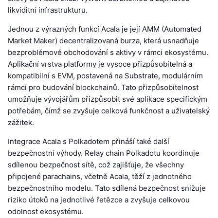
likviditní infrastrukturu.
Jednou z výrazných funkcí Acala je její AMM (Automated
Market Maker) decentralizovaná burza, která usnadňuje
bezproblémové obchodování s aktivy v rámci ekosystému.
Aplikační vrstva platformy je vysoce přizpůsobitelná a
kompatibilní s EVM, postavená na Substrate, modulárním
rámci pro budování blockchainů. Tato přizpůsobitelnost
umožňuje vývojářům přizpůsobit své aplikace specifickým
potřebám, čímž se zvyšuje celková funkčnost a uživatelský
zážitek.
Integrace Acala s Polkadotem přináší také další
bezpečnostní výhody. Relay chain Polkadotu koordinuje
sdílenou bezpečnost sítě, což zajišťuje, že všechny
připojené parachains, včetně Acala, těží z jednotného
bezpečnostního modelu. Tato sdílená bezpečnost snižuje
riziko útoků na jednotlivé řetězce a zvyšuje celkovou
odolnost ekosystému.