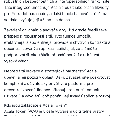
robustních bezpečnostních a interoperabilních funkcí sítě.
Tato integrace umožňuje Acala sloužit jako brána likvidity
pro Polkadot parachainy a další blockchainové sítě, čímž
se dále zvyšuje její užitnost a dosah.
Zavedení on-chain plánovače a využití oracle feedů také
přispělo k robustnosti sítě. Tyto funkce umožňují
efektivnější a spolehlivější provádění chytrých kontraktů a
decentralizovaných aplikací, zajišťující, že síť může
podporovat širokou škálu případů použití a udržovat
vysoký výkon.
Nepřetržitá inovace a strategická partnerství Acala
upevnila její pozici v oblasti DeFi. Závazek sítě poskytovat
komplexní a uživatelsky přívětivou platformu pro
decentralizované finance přitahuje rostoucí komunitu
uživatelů a vývojářů, což pohání její trvalý úspěch a rozvoj.
Kdo jsou zakladatelé Acala Token?
Acala Token (ACA) je v čele vytváření udržitelné vrstvy