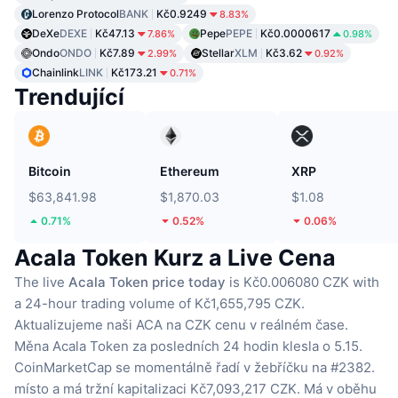
Lorenzo Protocol
BANK
Kč0.9249
8.83%
DeXe
DEXE
Kč47.13
Pepe
PEPE
Kč0.0000617
7.86%
0.98%
Ondo
ONDO
Kč7.89
Stellar
XLM
Kč3.62
2.99%
0.92%
Chainlink
LINK
Kč173.21
0.71%
Trendující
Bitcoin
Ethereum
XRP
$63,841.98
$1,870.03
$1.08
0.71%
0.52%
0.06%
Acala Token Kurz a Live Cena
The live
Acala Token price today
is Kč0.006080 CZK with
a 24-hour trading volume of Kč1,655,795 CZK.
Aktualizujeme naši ACA na CZK cenu v reálném čase.
Měna Acala Token za posledních 24 hodin klesla o 5.15.
CoinMarketCap se momentálně řadí v žebříčku na #2382.
místo a má tržní kapitalizaci Kč7,093,217 CZK.
Má v oběhu