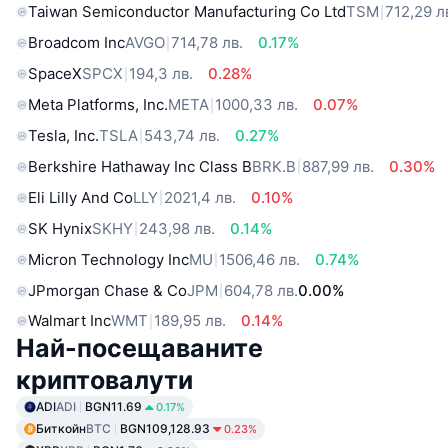
Taiwan Semiconductor Manufacturing Co Ltd
TSM
712,29 л
Broadcom Inc
AVGO
714,78 лв.
0.17%
SpaceX
SPCX
194,3 лв.
0.28%
Meta Platforms, Inc.
META
1000,33 лв.
0.07%
Tesla, Inc.
TSLA
543,74 лв.
0.27%
Berkshire Hathaway Inc Class B
BRK.B
887,99 лв.
0.30%
Eli Lilly And Co
LLY
2021,4 лв.
0.10%
SK Hynix
SKHY
243,98 лв.
0.14%
Micron Technology Inc
MU
1506,46 лв.
0.74%
JPmorgan Chase & Co
JPM
604,78 лв.
0.00%
Walmart Inc
WMT
189,95 лв.
0.14%
Най-посещаваните
криптовалути
ADI
ADI
BGN11.69
0.17%
Биткойн
BTC
BGN109,128.93
0.23%