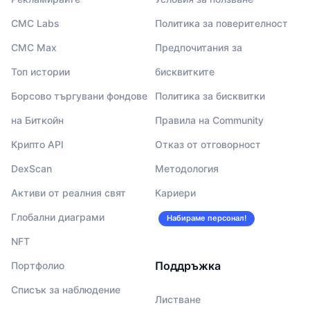
CMC Labs
Политика за поверителност
CMC Max
Предпочитания за
Топ истории
бисквитките
Борсово търгувани фондове
Политика за бисквитки
на Биткойн
Правила на Community
Крипто API
Отказ от отговорност
DexScan
Методология
Активи от реалния свят
Кариери
Глобални диаграми
Набираме персонал!
NFT
Поддръжка
Портфолио
Списък за наблюдение
Листване