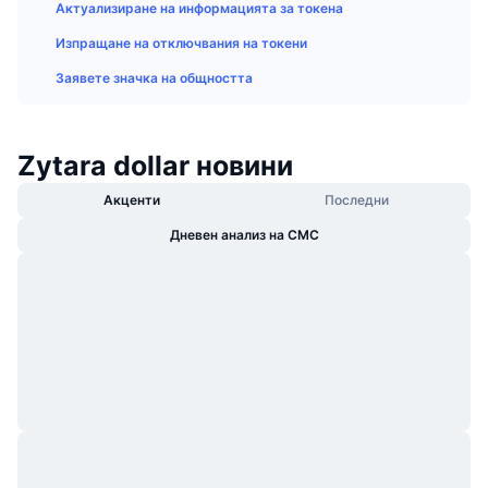
Актуализиране на информацията за токена
Набиращи популярност
Крипто ETF-и
Научете повече
CMC MCP
Изпращане на отключвания на токени
Ново
Борсово търгувани фондове на Биткойн
Заявете значка на общността
x402
Новини
Крипто
Борсово търгувани фондове на Етериум
Academy
Zytara dollar новини
Политика
Технически анализ
Изследвания
Акценти
Последни
Спорт
Дневен анализ на CMC
RSI
Видеоклипове
Финанси
MACD
Терминологичен речник
Технологии
Деривати
Кампании
NFT
Преглед
Airdrop събития
Обща NFT статистика
Ликвидации
Диамантени награди