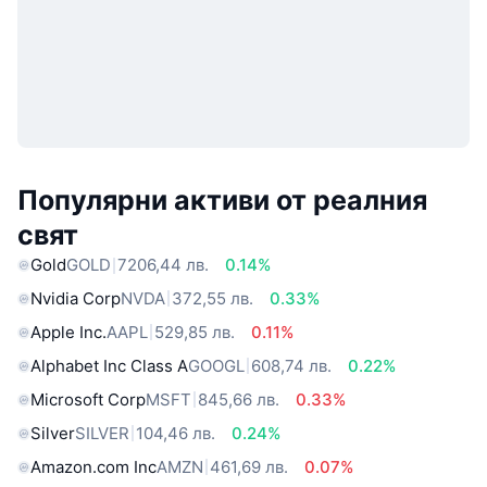
Популярни активи от реалния
свят
Gold
GOLD
7206,44 лв.
0.14%
Nvidia Corp
NVDA
372,55 лв.
0.33%
Apple Inc.
AAPL
529,85 лв.
0.11%
Alphabet Inc Class A
GOOGL
608,74 лв.
0.22%
Microsoft Corp
MSFT
845,66 лв.
0.33%
Silver
SILVER
104,46 лв.
0.24%
Amazon.com Inc
AMZN
461,69 лв.
0.07%