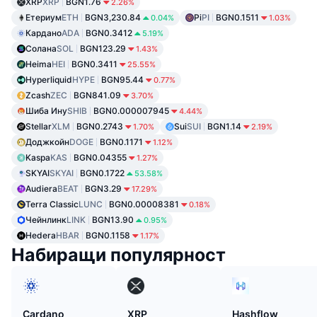
XRP
XRP
BGN1.76
2.26%
Етериум
ETH
BGN3,230.84
Pi
PI
BGN0.1511
0.04%
1.03%
Кардано
ADA
BGN0.3412
5.19%
Солана
SOL
BGN123.29
1.43%
Heima
HEI
BGN0.3411
25.55%
Hyperliquid
HYPE
BGN95.44
0.77%
Zcash
ZEC
BGN841.09
3.70%
Шиба Ину
SHIB
BGN0.000007945
4.44%
Stellar
XLM
BGN0.2743
Sui
SUI
BGN1.14
1.70%
2.19%
Доджкойн
DOGE
BGN0.1171
1.12%
Kaspa
KAS
BGN0.04355
1.27%
SKYAI
SKYAI
BGN0.1722
53.58%
Audiera
BEAT
BGN3.29
17.29%
Terra Classic
LUNC
BGN0.00008381
0.18%
Чейнлинк
LINK
BGN13.90
0.95%
Hedera
HBAR
BGN0.1158
1.17%
Набиращи популярност
Cardano
XRP
Hashflow