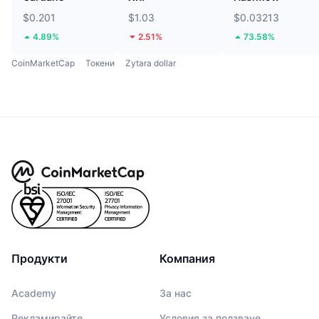
$0.201
$1.03
$0.03213
4.89%
2.51%
73.58%
CoinMarketCap
Токени
Zytara dollar
Продукти
Компания
Academy
За нас
Рекламирайте
Условия за ползване