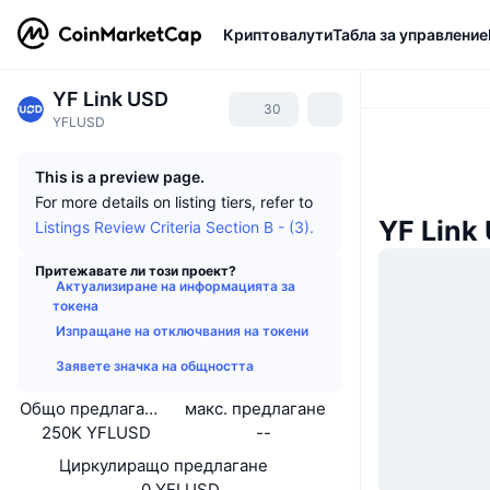
Криптовалути
Табла за управление
YF Link USD
30
YFLUSD
This is a preview page.
For more details on listing tiers, refer to
YF Link
Listings Review Criteria Section B - (3).
Притежавате ли този проект?
Актуализиране на информацията за
токена
Изпращане на отключвания на токени
Заявете значка на общността
Общо предлагане
макс. предлагане
250K YFLUSD
--
Циркулиращо предлагане
0 YFLUSD