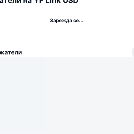
тели на YF Link USD
Зарежда се...
ежатели