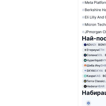
Meta Platfor
Berkshire Ha
Eli Lilly And
Micron Tech
JPmorgan C
Най-по
ADI
ADI
BGN1
Етериум
ETH
Солана
SOL
Hyperliquid
HY
Шиба Ину
SHI
SKYAI
SKYAI
Kaspa
KAS
B
Terra Classic
Hedera
HBAR
Набира