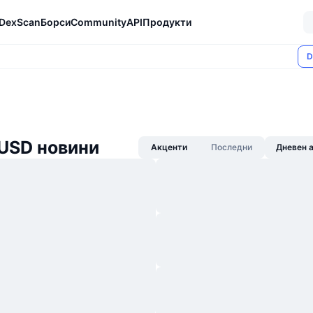
DexScan
Борси
Community
API
Продукти
D
 USD новини
Акценти
Последни
Дневен 