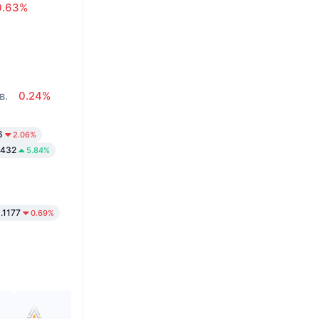
0.63%
%
в.
0.24%
6
2.06%
3432
5.84%
.1177
0.69%