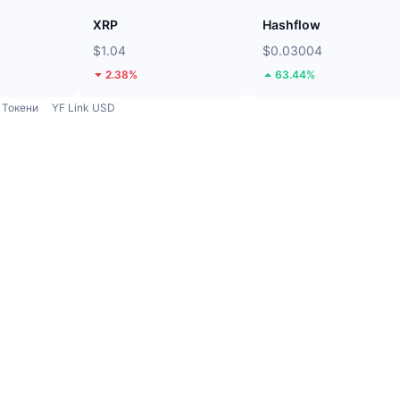
XRP
Hashflow
$1.04
$0.03004
2.38%
63.44%
Токени
YF Link USD