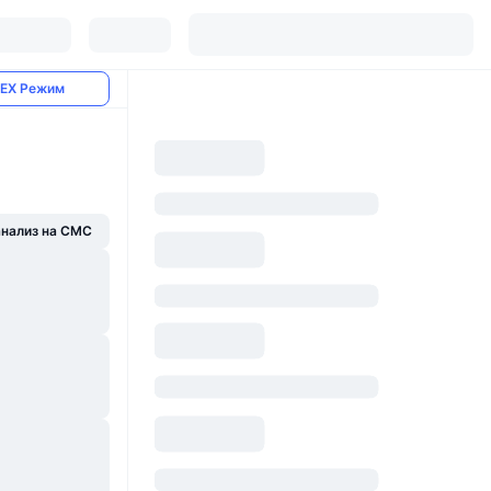
EX Режим
анализ на CMC