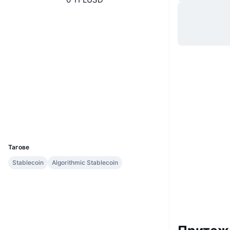
Website
Whitepaper
Уебсайт
Социални медии
Договори
0x7b76...8b7b62
etherscan.io
Експлоръри
Портфейли
UCID
8402
Тагове
Stablecoin
Algorithmic Stablecoin