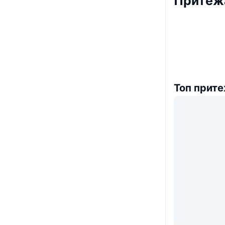
Притежа
Топ прит