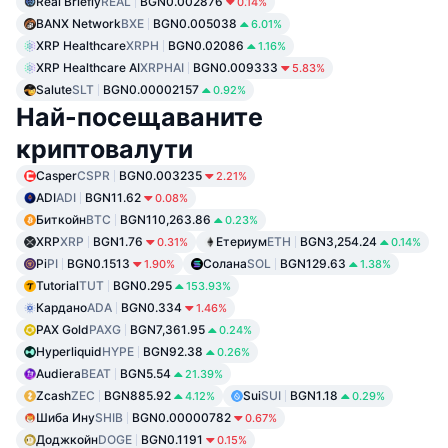
Real Briefly
REAL
BGN0.002876
0.14%
BANX Network
BXE
BGN0.005038
6.01%
XRP Healthcare
XRPH
BGN0.02086
1.16%
XRP Healthcare AI
XRPHAI
BGN0.009333
5.83%
Salute
SLT
BGN0.00002157
0.92%
Най-посещаваните
криптовалути
Casper
CSPR
BGN0.003235
2.21%
ADI
ADI
BGN11.62
0.08%
Биткойн
BTC
BGN110,263.86
0.23%
XRP
XRP
BGN1.76
Етериум
ETH
BGN3,254.24
0.31%
0.14%
Pi
PI
BGN0.1513
Солана
SOL
BGN129.63
1.90%
1.38%
Tutorial
TUT
BGN0.295
153.93%
Кардано
ADA
BGN0.334
1.46%
PAX Gold
PAXG
BGN7,361.95
0.24%
Hyperliquid
HYPE
BGN92.38
0.26%
Audiera
BEAT
BGN5.54
21.39%
Zcash
ZEC
BGN885.92
Sui
SUI
BGN1.18
4.12%
0.29%
Шиба Ину
SHIB
BGN0.00000782
0.67%
Доджкойн
DOGE
BGN0.1191
0.15%