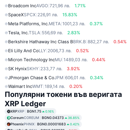
Broadcom Inc
AVGO
721,96 лв.
1.71%
SpaceX
SPCX
226,91 лв.
15.83%
Meta Platforms, Inc.
META
1001,23 лв.
0.37%
Tesla, Inc.
TSLA
556,69 лв.
2.83%
Berkshire Hathaway Inc Class B
BRK.B
882,27 лв.
0.54%
Eli Lilly And Co
LLY
2006,73 лв.
0.52%
Micron Technology Inc
MU
1489,03 лв.
0.44%
SK Hynix
SKHY
233,77 лв.
3.92%
JPmorgan Chase & Co
JPM
606,01 лв.
0.34%
Walmart Inc
WMT
189,14 лв.
0.20%
Популярни токени във веригата
XRP Ledger
XRP
XRP
BGN1.75
0.16%
Coreum
COREUM
BGN0.04373
36.85%
Phoenix
PHNIX
BGN0.00001683
0.42%