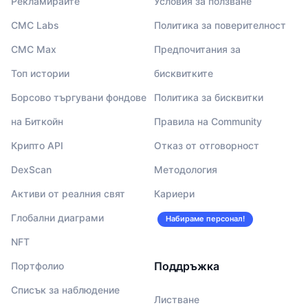
Рекламирайте
Условия за ползване
CMC Labs
Политика за поверителност
CMC Max
Предпочитания за
Топ истории
бисквитките
Борсово търгувани фондове
Политика за бисквитки
на Биткойн
Правила на Community
Крипто API
Отказ от отговорност
DexScan
Методология
Активи от реалния свят
Кариери
Глобални диаграми
Набираме персонал!
NFT
Поддръжка
Портфолио
Списък за наблюдение
Листване