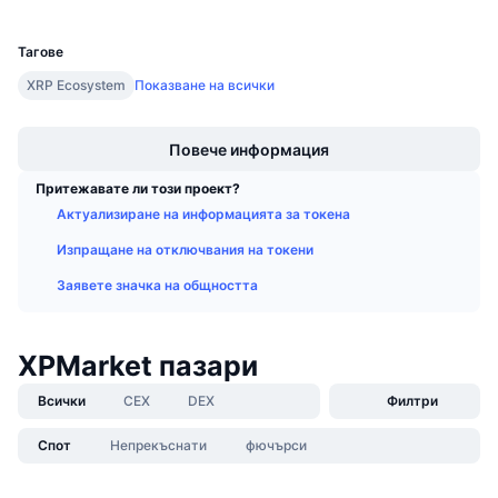
UCID
Предстоящи продажби
20261
Проценти на финансиране
Научете и спечелете
Тагове
XRP Ecosystem
Показване на всички
Календари
Boost
Повече информация
ICO календар
Притежавате ли този проект?
Календар на събитията
Актуализиране на информацията за токена
Изпращане на отключвания на токени
Заявете значка на общността
XPMarket пазари
Всички
CEX
DEX
Филтри
Спот
Непрекъснати
фючърси