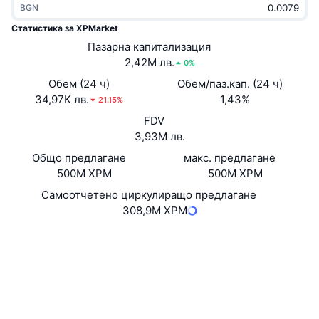
BGN
Набиращи популярност
Крипто ETF-и
Научете повече
CMC MCP
Статистика за XPMarket
Ново
Пазарна капитализация
Борсово търгувани фондове на Биткойн
x402
Новини
2,42M лв.
0%
Крипто
Борсово търгувани фондове на Етериум
Обем (24 ч)
Обем/паз.кап. (24 ч)
Academy
34,97K лв.
1,43%
21.15%
Политика
FDV
Технически анализ
Изследвания
3,93M лв.
Спорт
Общо предлагане
макс. предлагане
RSI
Видеоклипове
500M XPM
500M XPM
Финанси
MACD
Самоотчетено циркулиращо предлагане
Терминологичен речник
308,9M XPM
Технологии
Уебсайт
Website
Whitepaper
Деривати
Кампании
Социални медии
NFT
Преглед
Договори
XPM.rX...gawkoa
Airdrop събития
xrpscan.com
Обща NFT статистика
Експлоръри
Ликвидации
Диамантени награди