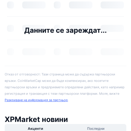
Данните се зареждат...
Отказ от отговорност: Тази страница може да съдържа партньорски
връзки. CoinMarketCap може да бъде компенсиран, ако посетите
партньорски връзки и предприемете определени действия, като например
регистрация и транзакция с тези партньорски платформи. Моля, вижте
Разкриване на информация за партньор
.
XPMarket новини
Акценти
Последни