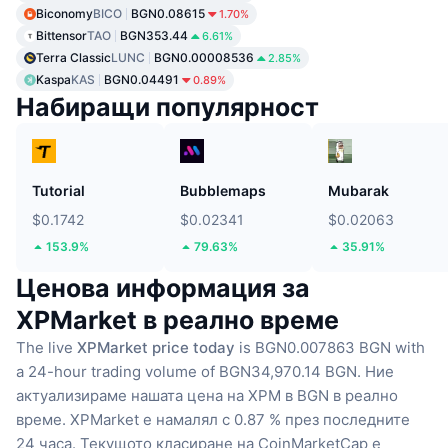
Biconomy
BICO
BGN0.08615
1.70%
Bittensor
TAO
BGN353.44
6.61%
Terra Classic
LUNC
BGN0.00008536
2.85%
Kaspa
KAS
BGN0.04491
0.89%
Набиращи популярност
Tutorial
Bubblemaps
Mubarak
$0.1742
$0.02341
$0.02063
153.9%
79.63%
35.91%
Ценова информация за
XPMarket в реално време
The live
XPMarket price today
is BGN0.007863 BGN with
a 24-hour trading volume of BGN34,970.14 BGN.
Ние
актуализираме нашата цена на XPM в BGN в реално
време.
XPMarket е намалял с 0.87 % през последните
24 часа.
Текущото класиране на CoinMarketCap е