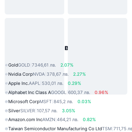
Популярни активи от реалния
свят
Gold
GOLD
7346,61 лв.
2.07%
Nvidia Corp
NVDA
378,67 лв.
2.27%
Apple Inc.
AAPL
530,01 лв.
0.29%
Alphabet Inc Class A
GOOGL
600,37 лв.
0.96%
Microsoft Corp
MSFT
845,2 лв.
0.03%
Silver
SILVER
107,57 лв.
3.05%
Amazon.com Inc
AMZN
464,21 лв.
0.82%
Taiwan Semiconductor Manufacturing Co Ltd
TSM
711,75 лв