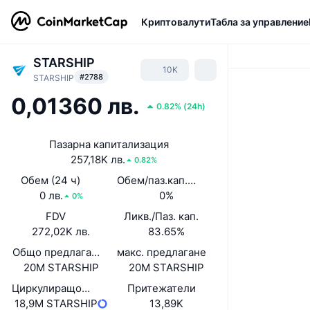
Криптовалути
Табла за управление
STARSHIP
10K
#2788
STARSHIP
0,01360 лв.
0.82%
(
24h
)
Пазарна капитализация
257,18K лв.
0.82%
Обем (24 ч)
Обем/паз.кап. (24 ч)
0 лв.
0%
0%
FDV
Ликв./Паз. кап.
272,02K лв.
83.65%
Общо предлагане
макс. предлагане
20M STARSHIP
20M STARSHIP
Циркулиращо предлагане
Притежатели
18,9M STARSHIP
13,89K