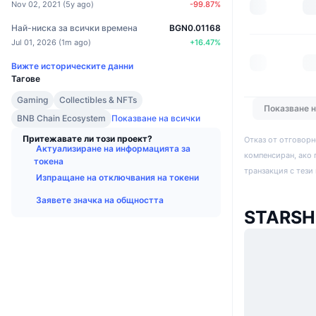
Nov 02, 2021
(
5y ago
)
-99.87
%
Най-ниска за всички времена
BGN0.01168
Jul 01, 2026
(
1m ago
)
+
16.47
%
Вижте историческите данни
Тагове
Gaming
Collectibles & NFTs
Показване 
BNB Chain Ecosystem
Показване на всички
Притежавате ли този проект?
Отказ от отговорн
Актуализиране на информацията за
компенсиран, ако 
токена
транзакция с тези
Изпращане на отключвания на токени
Заявете значка на общността
STARSH