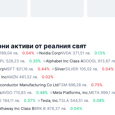
ни активи от реалния свят
189,04 лв.
0.04%
Nvidia Corp
NVDA
371,51 лв.
0.13%
PL
528,23 лв.
0.35%
Alphabet Inc Class A
GOOGL
613,67 л
orp
MSFT
821,16 лв.
0.44%
Silver
SILVER
105,02 лв.
0.04%
 Inc
AMZN
461,32 лв.
0.02%
conductor Manufacturing Co Ltd
TSM
696,28 лв.
0.75%
c
AVGO
710,83 лв.
0.48%
Meta Platforms, Inc.
META
999,1 л
X
184,11 лв.
0.37%
Tesla, Inc.
TSLA
544,51 лв.
0.08%
thaway Inc Class B
BRK.B
878,37 лв.
0.04%