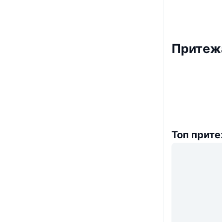
Притеж
Топ прит