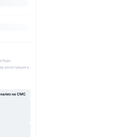
а бъде
ер регистрация и
анализ на CMC