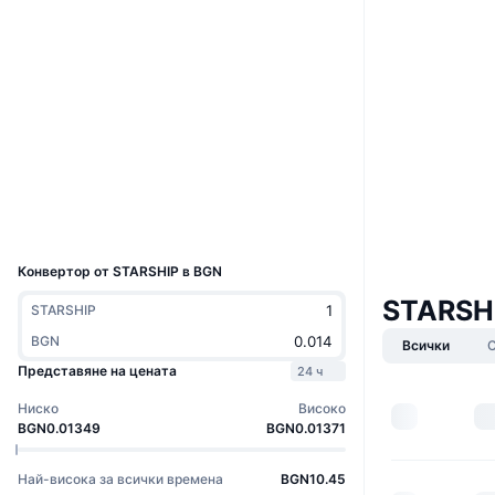
Уебсайт
Website
Whitepaper
Социални медии
Договори
0x5241...80A805
3.7
Рейтинг (CertiK)
Експлоръри
bscscan.com
Портфейли
UCID
9962
Конвертор от STARSHIP в BGN
STARSH
STARSHIP
BGN
Всички
Представяне на цената
24 ч
Ниско
Високо
BGN0.01349
BGN0.01371
Най-висока за всички времена
BGN10.45