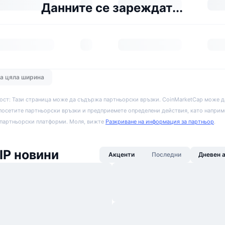
Данните се зареждат...
на цяла ширина
ост: Тази страница може да съдържа партньорски връзки. CoinMarketCap може д
посетите партньорски връзки и предприемете определени действия, като наприм
 партньорски платформи. Моля, вижте
Разкриване на информация за партньор
.
IP новини
Акценти
Последни
Дневен 