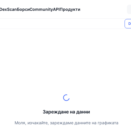
DexScan
Борси
Community
API
Продукти
D
Зареждане на данни
Моля, изчакайте, зареждаме данните на графиката