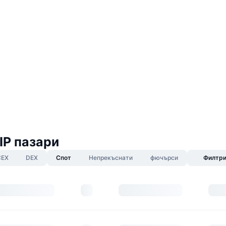
IP пазари
CEX
DEX
Спот
Непрекъснати
фючърси
Филтр