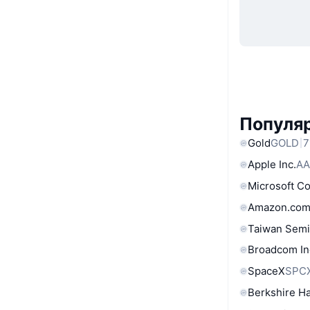
Популяр
Gold
GOLD
7
Apple Inc.
AA
Microsoft C
Amazon.com
Taiwan Semi
Broadcom In
SpaceX
SPC
Berkshire Ha