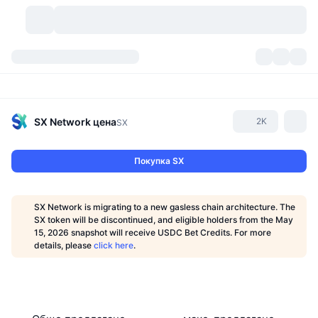
Криптовалути
Табла за управление
Криптовалути
DexScan
Пазари
Класиране
SX Network
цена
2K
SX
Сигнали
Борси
Категории
New
Преглед на пазара
Покупка SX
Популярни
Community
Исторически моментни снимки
Спот пазар
Централизирани борси
SX Network is migrating to a new gasless chain architecture. The
Нов
Фийдове
API
Отключвания на токени
Брой криптовалути
SX token will be discontinued, and eligible holders from the May
Спот
15, 2026 snapshot will receive USDC Bet Credits. For more
details, please
click here
.
Печеливши
Теми
Продукти за доходност
Продукти
Биткойн хазни
Деривати
API
Мем експолорър
Сесии на живо
Активи от реалния свят
БНБ хазни
Продукти
Крипто API
Децентрализирани борси