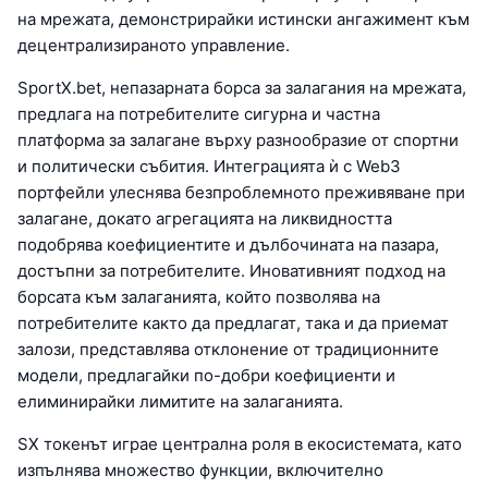
на мрежата, демонстрирайки истински ангажимент към
децентрализираното управление.
SportX.bet, непазарната борса за залагания на мрежата,
предлага на потребителите сигурна и частна
платформа за залагане върху разнообразие от спортни
и политически събития. Интеграцията ѝ с Web3
портфейли улеснява безпроблемното преживяване при
залагане, докато агрегацията на ликвидността
подобрява коефициентите и дълбочината на пазара,
достъпни за потребителите. Иновативният подход на
борсата към залаганията, който позволява на
потребителите както да предлагат, така и да приемат
залози, представлява отклонение от традиционните
модели, предлагайки по-добри коефициенти и
елиминирайки лимитите на залаганията.
SX токенът играе централна роля в екосистемата, като
изпълнява множество функции, включително