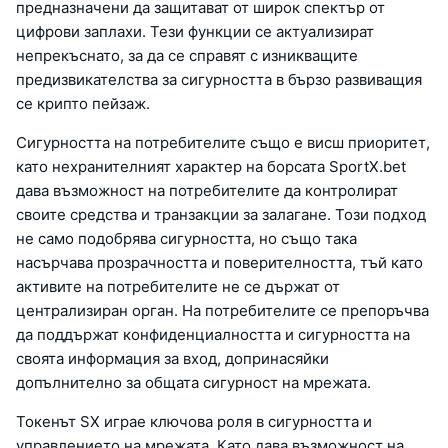
предназначени да защитават от широк спектър от
цифрови заплахи. Тези функции се актуализират
непрекъснато, за да се справят с изникващите
предизвикателства за сигурността в бързо развиващия
се крипто пейзаж.
Сигурността на потребителите също е висш приоритет,
като нехранителният характер на борсата SportX.bet
дава възможност на потребителите да контролират
своите средства и транзакции за залагане. Този подход
не само подобрява сигурността, но също така
насърчава прозрачността и поверителността, тъй като
активите на потребителите не се държат от
централизиран орган. На потребителите се препоръчва
да поддържат конфиденциалността и сигурността на
своята информация за вход, допринасяйки
допълнително за общата сигурност на мрежата.
Токенът SX играе ключова роля в сигурността и
управлението на мрежата. Като дава възможност на