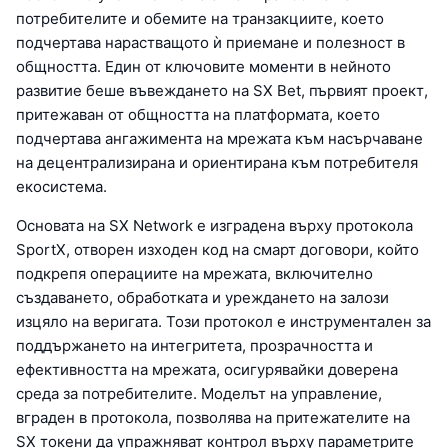
потребителите и обемите на транзакциите, което
подчертава нарастващото ѝ приемане и полезност в
общността. Един от ключовите моменти в нейното
развитие беше въвеждането на SX Bet, първият проект,
притежаван от общността на платформата, което
подчертава ангажимента на мрежата към насърчаване
на децентрализирана и ориентирана към потребителя
екосистема.
Основата на SX Network е изградена върху протокола
SportX, отворен изходен код на смарт договори, който
подкрепя операциите на мрежата, включително
създаването, обработката и уреждането на залози
изцяло на веригата. Този протокол е инструментален за
поддържането на интегритета, прозрачността и
ефективността на мрежата, осигурявайки доверена
среда за потребителите. Моделът на управление,
вграден в протокола, позволява на притежателите на
SX токени да упражняват контрол върху параметрите