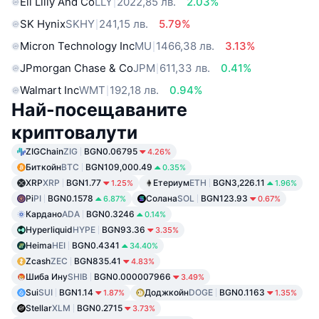
Eli Lilly And Co
LLY
2022,85 лв.
2.03%
SK Hynix
SKHY
241,15 лв.
5.79%
Micron Technology Inc
MU
1466,38 лв.
3.13%
JPmorgan Chase & Co
JPM
611,33 лв.
0.41%
Walmart Inc
WMT
192,18 лв.
0.94%
Най-посещаваните
криптовалути
ZIGChain
ZIG
BGN0.06795
4.26%
Биткойн
BTC
BGN109,000.49
0.35%
XRP
XRP
BGN1.77
Етериум
ETH
BGN3,226.11
1.25%
1.96%
Pi
PI
BGN0.1578
Солана
SOL
BGN123.93
6.87%
0.67%
Кардано
ADA
BGN0.3246
0.14%
Hyperliquid
HYPE
BGN93.36
3.35%
Heima
HEI
BGN0.4341
34.40%
Zcash
ZEC
BGN835.41
4.83%
Шиба Ину
SHIB
BGN0.000007966
3.49%
Sui
SUI
BGN1.14
Доджкойн
DOGE
BGN0.1163
1.87%
1.35%
Stellar
XLM
BGN0.2715
3.73%