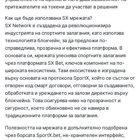
притежателите на токени да участват в решения
Как ще бъде използвана SX мрежата?
SX Network е създадена да революционизира
индустрията на спортните залагания, като използва
технологията блокчейн, за да предложи по-
справедлива, прозрачна и ефективна платформа. В
основата си, мрежата улеснява спортните залагания
чрез платформата SX Bet, ключов компонент на по-
широката екосистема. Тази екосистема е изградена
върху основата на протокола SportX, който се състои от
отворен код смарт договори, отговорни за създаването,
обработката и уреждането на залози директно върху
блокчейна. Това осигурява ниво на прозрачност и
сигурност, което обикновено не се намира в
традиционните платформи за залагания.
Полезността на мрежата е допълнително подобрена
чрез борсата SportX.bet, не-хранителен интерфейс,