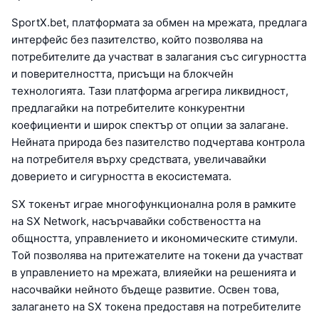
SportX.bet, платформата за обмен на мрежата, предлага
интерфейс без пазителство, който позволява на
потребителите да участват в залагания със сигурността
и поверителността, присъщи на блокчейн
технологията. Тази платформа агрегира ликвидност,
предлагайки на потребителите конкурентни
коефициенти и широк спектър от опции за залагане.
Нейната природа без пазителство подчертава контрола
на потребителя върху средствата, увеличавайки
доверието и сигурността в екосистемата.
SX токенът играе многофункционална роля в рамките
на SX Network, насърчавайки собствеността на
общността, управлението и икономическите стимули.
Той позволява на притежателите на токени да участват
в управлението на мрежата, влияейки на решенията и
насочвайки нейното бъдеще развитие. Освен това,
залагането на SX токена предоставя на потребителите