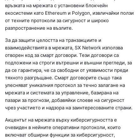
връзката на мрежата с установени блокчейн
екосистеми като Ethereum и Polygon, извличайки ползи
от техните протоколи за сигурност и широко
разпространение на възлите.
За да защити целостта на транзакциите и
взаимодействията в мрежата, SX Network използва
отворен код за смарт договори. Тези договори са
подложени на строги вътрешни и външни прегледи, за
да се гарантира, че са свободни от уязвимости преди
тяхното разгръщане. Смарт договорите също така
улесняват уникалния протокол за течно залагане на
мрежата и системата за управление, базирана на
пазари за прогнози, добавяйки слоеве на сигурност
чрез участието и надзора на заинтересованите страни.
Акцентът на мрежата върху киберсигурността е
очевиден в нейните оперативни протоколи, които
включват обширни функции за киберсигурност,