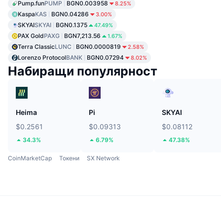
Pump.fun
PUMP
BGN0.003958
8.25%
Kaspa
KAS
BGN0.04286
3.00%
SKYAI
SKYAI
BGN0.1375
47.49%
PAX Gold
PAXG
BGN7,213.56
1.67%
Terra Classic
LUNC
BGN0.0000819
2.58%
Lorenzo Protocol
BANK
BGN0.07294
8.02%
Набиращи популярност
Heima
Pi
SKYAI
$0.2561
$0.09313
$0.08112
34.3%
6.79%
47.38%
CoinMarketCap
Токени
SX Network