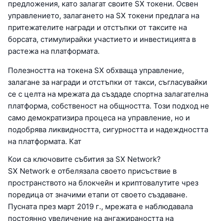
предложения, като залагат своите SX токени. Освен
управлението, залагането на SX токени предлага на
притежателите награди и отстъпки от таксите на
борсата, стимулирайки участието и инвестицията в
растежа на платформата.
Полезността на токена SX обхваща управление,
залагане за награди и отстъпки от такси, съгласувайки
се с целта на мрежата да създаде спортна залагателна
платформа, собственост на общността. Този подход не
само демократизира процеса на управление, но и
подобрява ликвидността, сигурността и надеждността
на платформата. Кат
Кои са ключовите събития за SX Network?
SX Network е отбелязала своето присъствие в
пространството на блокчейн и криптовалутите чрез
поредица от значими етапи от своето създаване.
Пусната през март 2019 г., мрежата е наблюдавала
постоянно увеличение на ангажираността на