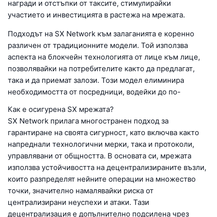
награди и отстъпки от таксите, стимулирайки
участието и инвестицията в растежа на мрежата.
Подходът на SX Network към залаганията е коренно
различен от традиционните модели. Той използва
аспекта на блокчейн технологията от лице към лице,
позволявайки на потребителите както да предлагат,
така и да приемат залози. Този модел елиминира
необходимостта от посредници, водейки до по-
Как е осигурена SX мрежата?
SX Network прилага многостранен подход за
гарантиране на своята сигурност, като включва както
напреднали технологични мерки, така и протоколи,
управлявани от общността. В основата си, мрежата
използва устойчивостта на децентрализираните възли,
които разпределят нейните операции на множество
точки, значително намалявайки риска от
централизирани неуспехи и атаки. Тази
децентрализация е допълнително подсилена чрез