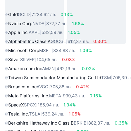
свят
Gold
GOLD
7234,92 лв.
0.13%
Nvidia Corp
NVDA
377,77 лв.
1.68%
Apple Inc.
AAPL
532,59 лв.
1.05%
Alphabet Inc Class A
GOOGL
612,37 лв.
0.30%
Microsoft Corp
MSFT
834,88 лв.
1.06%
Silver
SILVER
104,65 лв.
0.08%
Amazon.com Inc
AMZN
462,19 лв.
0.02%
Taiwan Semiconductor Manufacturing Co Ltd
TSM
706,39 л
Broadcom Inc
AVGO
705,88 лв.
0.42%
Meta Platforms, Inc.
META
999,43 лв.
0.16%
SpaceX
SPCX
185,94 лв.
1.34%
Tesla, Inc.
TSLA
539,24 лв.
1.05%
Berkshire Hathaway Inc Class B
BRK.B
882,37 лв.
0.35%