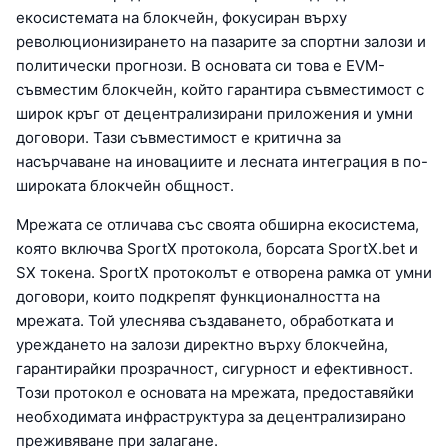
екосистемата на блокчейн, фокусиран върху
революционизирането на пазарите за спортни залози и
политически прогнози. В основата си това е EVM-
съвместим блокчейн, който гарантира съвместимост с
широк кръг от децентрализирани приложения и умни
договори. Тази съвместимост е критична за
насърчаване на иновациите и лесната интеграция в по-
широката блокчейн общност.
Мрежата се отличава със своята обширна екосистема,
която включва SportX протокола, борсата SportX.bet и
SX токена. SportX протоколът е отворена рамка от умни
договори, които подкрепят функционалността на
мрежата. Той улеснява създаването, обработката и
уреждането на залози директно върху блокчейна,
гарантирайки прозрачност, сигурност и ефективност.
Този протокол е основата на мрежата, предоставяйки
необходимата инфраструктура за децентрализирано
преживяване при залагане.