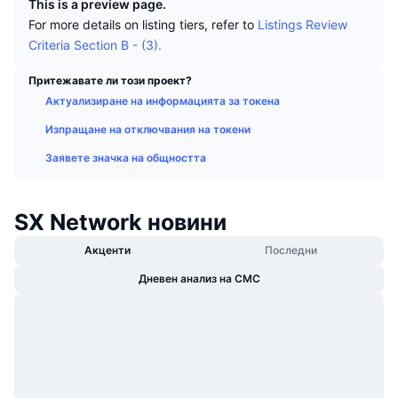
This is a preview page.
Набиращи популярност
Крипто ETF-и
For more details on listing tiers, refer to
Listings Review
Научете повече
CMC MCP
Criteria Section B - (3).
Ново
Борсово търгувани фондове на Биткойн
x402
Новини
Притежавате ли този проект?
Крипто
Борсово търгувани фондове на Етериум
Актуализиране на информацията за токена
Academy
Изпращане на отключвания на токени
Политика
Технически анализ
Изследвания
Заявете значка на общността
Спорт
RSI
Видеоклипове
SX Network новини
Финанси
MACD
Терминологичен речник
Акценти
Последни
Технологии
Дневен анализ на CMC
Деривати
Кампании
NFT
Преглед
Airdrop събития
Обща NFT статистика
Ликвидации
Диамантени награди