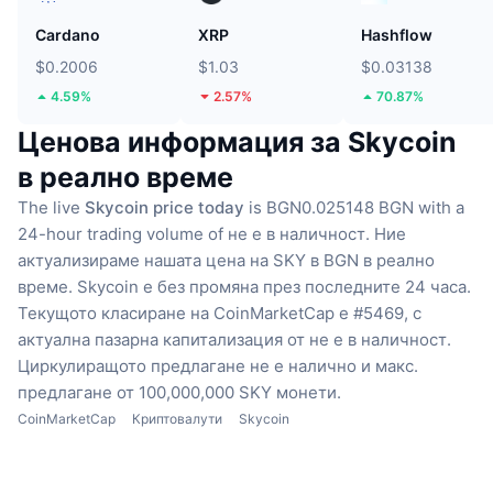
Cardano
XRP
Hashflow
$0.2006
$1.03
$0.03138
4.59%
2.57%
70.87%
Ценова информация за Skycoin
в реално време
The live
Skycoin price today
is BGN0.025148 BGN with a
24-hour trading volume of не е в наличност.
Ние
актуализираме нашата цена на SKY в BGN в реално
време.
Skycoin е без промяна през последните 24 часа.
Текущото класиране на CoinMarketCap е #5469, с
актуална пазарна капитализация от не е в наличност.
Циркулиращото предлагане не е налично
и макс.
предлагане от 100,000,000 SKY монети.
CoinMarketCap
Криптовалути
Skycoin