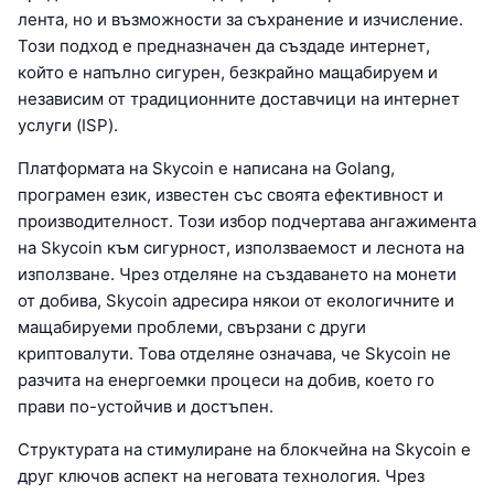
лента, но и възможности за съхранение и изчисление.
Този подход е предназначен да създаде интернет,
който е напълно сигурен, безкрайно мащабируем и
независим от традиционните доставчици на интернет
услуги (ISP).
Платформата на Skycoin е написана на Golang,
програмен език, известен със своята ефективност и
производителност. Този избор подчертава ангажимента
на Skycoin към сигурност, използваемост и леснота на
използване. Чрез отделяне на създаването на монети
от добива, Skycoin адресира някои от екологичните и
мащабируеми проблеми, свързани с други
криптовалути. Това отделяне означава, че Skycoin не
разчита на енергоемки процеси на добив, което го
прави по-устойчив и достъпен.
Структурата на стимулиране на блокчейна на Skycoin е
друг ключов аспект на неговата технология. Чрез