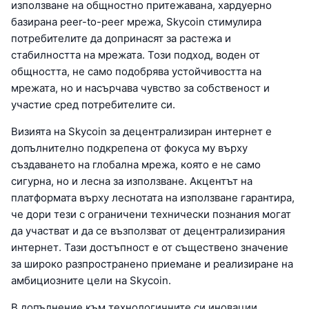
използване на общностно притежавана, хардуерно
базирана peer-to-peer мрежа, Skycoin стимулира
потребителите да допринасят за растежа и
стабилността на мрежата. Този подход, воден от
общността, не само подобрява устойчивостта на
мрежата, но и насърчава чувство за собственост и
участие сред потребителите си.
Визията на Skycoin за децентрализиран интернет е
допълнително подкрепена от фокуса му върху
създаването на глобална мрежа, която е не само
сигурна, но и лесна за използване. Акцентът на
платформата върху леснотата на използване гарантира,
че дори тези с ограничени технически познания могат
да участват и да се възползват от децентрализирания
интернет. Тази достъпност е от съществено значение
за широко разпространено приемане и реализиране на
амбициозните цели на Skycoin.
В допълнение към технологичните си иновации,