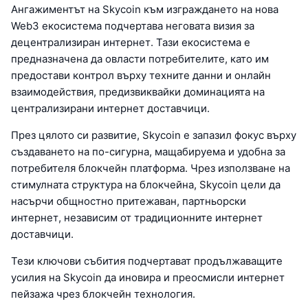
Ангажиментът на Skycoin към изграждането на нова
Web3 екосистема подчертава неговата визия за
децентрализиран интернет. Тази екосистема е
предназначена да овласти потребителите, като им
предостави контрол върху техните данни и онлайн
взаимодействия, предизвиквайки доминацията на
централизирани интернет доставчици.
През цялото си развитие, Skycoin е запазил фокус върху
създаването на по-сигурна, мащабируема и удобна за
потребителя блокчейн платформа. Чрез използване на
стимулната структура на блокчейна, Skycoin цели да
насърчи общностно притежаван, партньорски
интернет, независим от традиционните интернет
доставчици.
Тези ключови събития подчертават продължаващите
усилия на Skycoin да иновира и преосмисли интернет
пейзажа чрез блокчейн технология.