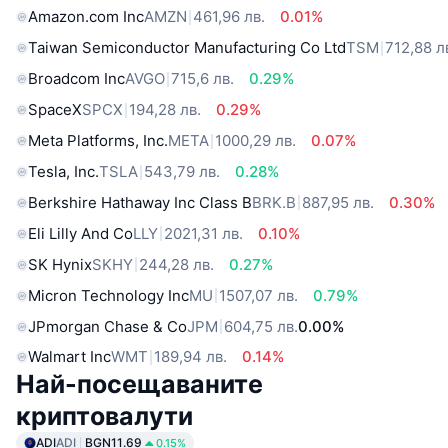
Amazon.com Inc
AMZN
461,96 лв.
0.01%
Taiwan Semiconductor Manufacturing Co Ltd
TSM
712,88 л
Broadcom Inc
AVGO
715,6 лв.
0.29%
SpaceX
SPCX
194,28 лв.
0.29%
Meta Platforms, Inc.
META
1000,29 лв.
0.07%
Tesla, Inc.
TSLA
543,79 лв.
0.28%
Berkshire Hathaway Inc Class B
BRK.B
887,95 лв.
0.30%
Eli Lilly And Co
LLY
2021,31 лв.
0.10%
SK Hynix
SKHY
244,28 лв.
0.27%
Micron Technology Inc
MU
1507,07 лв.
0.79%
JPmorgan Chase & Co
JPM
604,75 лв.
0.00%
Walmart Inc
WMT
189,94 лв.
0.14%
Най-посещаваните
криптовалути
ADI
ADI
BGN11.69
0.15%