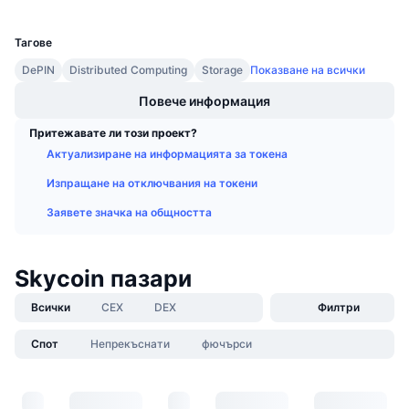
UCID
Предстоящи продажби
1619
Проценти на финансиране
Научете и спечелете
Тагове
DePIN
Distributed Computing
Storage
Показване на всички
Календари
Повече информация
ICO календар
Притежавате ли този проект?
Актуализиране на информацията за токена
Календар на събитията
Изпращане на отключвания на токени
Заявете значка на общността
Skycoin пазари
Всички
CEX
DEX
Филтри
Спот
Непрекъснати
фючърси