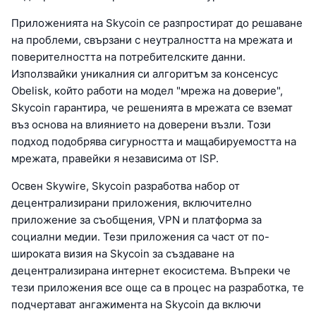
Приложенията на Skycoin се разпростират до решаване
на проблеми, свързани с неутралността на мрежата и
поверителността на потребителските данни.
Използвайки уникалния си алгоритъм за консенсус
Obelisk, който работи на модел "мрежа на доверие",
Skycoin гарантира, че решенията в мрежата се вземат
въз основа на влиянието на доверени възли. Този
подход подобрява сигурността и мащабируемостта на
мрежата, правейки я независима от ISP.
Освен Skywire, Skycoin разработва набор от
децентрализирани приложения, включително
приложение за съобщения, VPN и платформа за
социални медии. Тези приложения са част от по-
широката визия на Skycoin за създаване на
децентрализирана интернет екосистема. Въпреки че
тези приложения все още са в процес на разработка, те
подчертават ангажимента на Skycoin да включи