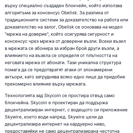
върху специално създаден блокчейн, който използва
алгоритъма за консенсус Obelisk. За разлика от
традиционните системи за доказателство на работа или
доказателство на залог, Obelisk се основава на модел
"мрежа на доверие", който осигурява сигурност и
консенсус чрез мрежа от доверени възли. Всеки възел
в мрежата се абонира за избран брой други възли, а
влиянието на възела се определя от плътността на
неговата мрежа от абонати. Тази уникална структура
помага да се предотвратят атаки от злонамерени
актьори, като затруднява всяко едно лице да придобие
прекомерно влияние върху мрежата.
Технологията зад Skycoin се простира отвъд само
блокчейна. Skycoin е проектиран да поддържа
децентрализиран интернет, с водещото си приложение
Skywire, което води напред. Skywire цели да
децентрализира интернет на хардуерно ниво,
предоставяйки не само децентрализирана честотна