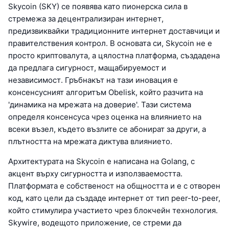
Skycoin (SKY) се появява като пионерска сила в
стремежа за децентрализиран интернет,
предизвиквайки традиционните интернет доставчици и
правителствения контрол. В основата си, Skycoin не е
просто криптовалута, а цялостна платформа, създадена
да предлага сигурност, мащабируемост и
независимост. Гръбнакът на тази иновация е
консенсусният алгоритъм Obelisk, който разчита на
'динамика на мрежата на доверие'. Тази система
определя консенсуса чрез оценка на влиянието на
всеки възел, където възлите се абонират за други, а
плътността на мрежата диктува влиянието.
Архитектурата на Skycoin е написана на Golang, с
акцент върху сигурността и използваемостта.
Платформата е собственост на общността и е с отворен
код, като цели да създаде интернет от тип peer-to-peer,
който стимулира участието чрез блокчейн технология.
Skywire, водещото приложение, се стреми да