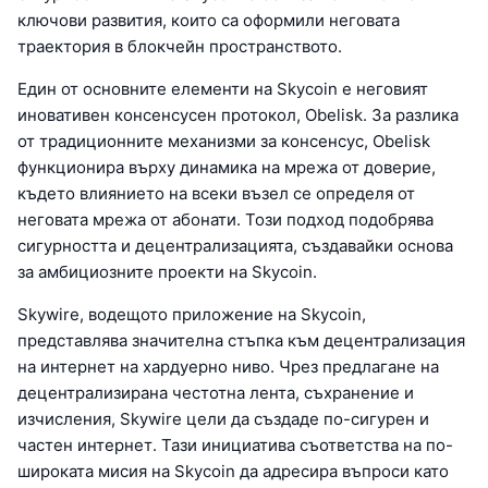
ключови развития, които са оформили неговата
траектория в блокчейн пространството.
Един от основните елементи на Skycoin е неговият
иновативен консенсусен протокол, Obelisk. За разлика
от традиционните механизми за консенсус, Obelisk
функционира върху динамика на мрежа от доверие,
където влиянието на всеки възел се определя от
неговата мрежа от абонати. Този подход подобрява
сигурността и децентрализацията, създавайки основа
за амбициозните проекти на Skycoin.
Skywire, водещото приложение на Skycoin,
представлява значителна стъпка към децентрализация
на интернет на хардуерно ниво. Чрез предлагане на
децентрализирана честотна лента, съхранение и
изчисления, Skywire цели да създаде по-сигурен и
частен интернет. Тази инициатива съответства на по-
широката мисия на Skycoin да адресира въпроси като