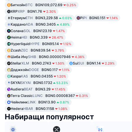
Биткойн
BTC
BGN109,072.69
0.25%
XRP
XRP
BGN1.76
2.30%
Етериум
ETH
BGN3,229.58
Pi
PI
BGN0.151
0.03%
1.14%
Кардано
ADA
BGN0.3405
4.89%
Солана
SOL
BGN123.19
1.47%
Heima
HEI
BGN0.339
26.47%
Hyperliquid
HYPE
BGN95.14
1.12%
Zcash
ZEC
BGN839.54
3.79%
Шиба Ину
SHIB
BGN0.000007946
4.36%
Stellar
XLM
BGN0.2743
Sui
SUI
BGN1.14
1.50%
2.29%
Доджкойн
DOGE
BGN0.117
1.11%
Kaspa
KAS
BGN0.04355
1.20%
SKYAI
SKYAI
BGN0.1732
53.23%
Audiera
BEAT
BGN3.29
17.45%
Terra Classic
LUNC
BGN0.00008367
0.31%
Чейнлинк
LINK
BGN13.90
0.87%
Hedera
HBAR
BGN0.1158
1.08%
Набиращи популярност