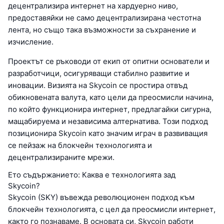
децентрализира интернет на хардуерно ниво,
предоставяйки не само децентрализирана честотна
лента, но също така възможности за съхранение и
изчисление.
Проектът се ръководи от екип от опитни основатели и
разработчици, осигуряващи стабилно развитие и
иновации. Визията на Skycoin се простира отвъд
обикновената валута, като цели да преосмисли начина,
по който функционира интернет, предлагайки сигурна,
мащабируема и независима алтернатива. Този подход
позиционира Skycoin като значим играч в развиващия
се пейзаж на блокчейн технологията и
децентрализираните мрежи.
Ето съдържанието: Каква е технологията зад
Skycoin?
Skycoin (SKY) въвежда революционен подход към
блокчейн технологията, с цел да преосмисли интернет,
както го познаваме. В основата си, Skycoin работи