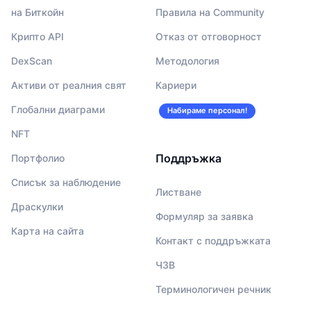
на Биткойн
Правила на Community
Крипто API
Отказ от отговорност
DexScan
Методология
Активи от реалния свят
Кариери
Глобални диаграми
Набираме персонал!
NFT
Поддръжка
Портфолио
Списък за наблюдение
Листване
Драскулки
Формуляр за заявка
Карта на сайта
Контакт с поддръжката
ЧЗВ
Терминологичен речник