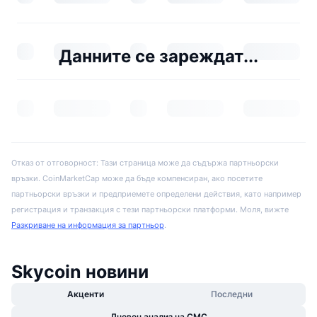
Данните се зареждат...
Отказ от отговорност: Тази страница може да съдържа партньорски
връзки. CoinMarketCap може да бъде компенсиран, ако посетите
партньорски връзки и предприемете определени действия, като например
регистрация и транзакция с тези партньорски платформи. Моля, вижте
Разкриване на информация за партньор
.
Skycoin новини
Акценти
Последни
Дневен анализ на CMC