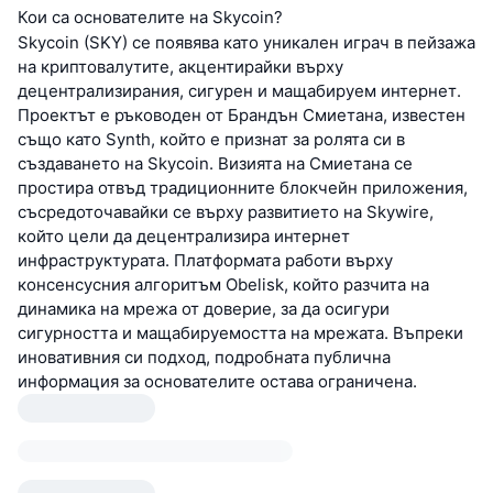
Кои са основателите на Skycoin?
Skycoin (SKY) се появява като уникален играч в пейзажа
на криптовалутите, акцентирайки върху
децентрализирания, сигурен и мащабируем интернет.
Проектът е ръководен от Брандън Смиетана, известен
също като Synth, който е признат за ролята си в
създаването на Skycoin. Визията на Смиетана се
простира отвъд традиционните блокчейн приложения,
съсредоточавайки се върху развитието на Skywire,
който цели да децентрализира интернет
инфраструктурата. Платформата работи върху
консенсусния алгоритъм Obelisk, който разчита на
динамика на мрежа от доверие, за да осигури
сигурността и мащабируемостта на мрежата. Въпреки
иновативния си подход, подробната публична
информация за основателите остава ограничена.