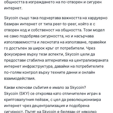
общността в изграждането на по-отворен и сигурен
интернет.
Skycoin също така подчертава важността на хардуерно
базиран интернет от типа peer-to-peer, който е с
отворен код и собственост на общността. Този модел
не само подобрява сигурността, но и насърчава
използваемостта и леснотата на използване, правейки
го достъпен за широк кръг от потребители. Чрез
фокусиране върху тези аспекти, Skycoin цели да
предостави стабилна алтернатива на централизираната
интернет инфраструктура, давайки на потребителите
по-голям контрол върху техните данни и онлайн
взаимодействия.
Какви ключови събития е имало за Skycoin?
Skycoin (SKY) се откроява като отличителен играч в
криптовалутния пейзаж, с цел да революционизира
интернет чрез децентрализация и подобрена
сигурност. Пътят на Skycoin е белязан от няколко