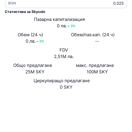
BGN
Набиращи популярност
Крипто ETF-и
Научете повече
CMC MCP
Статистика за Skycoin
Ново
Пазарна капитализация
Борсово търгувани фондове на Биткойн
x402
Новини
0 лв.
0%
Крипто
Борсово търгувани фондове на Етериум
Обем (24 ч)
Обем/паз.кап. (24 ч)
Academy
0 лв.
--
0%
Политика
FDV
Технически анализ
Изследвания
2,51M лв.
Спорт
Общо предлагане
макс. предлагане
RSI
Видеоклипове
25M SKY
100M SKY
Финанси
MACD
Циркулиращо предлагане
Терминологичен речник
0 SKY
Технологии
Уебсайт
Website
Whitepaper
Деривати
Кампании
NFT
Социални медии
Преглед
Airdrop събития
2.3
Рейтинг (CertiK)
Обща NFT статистика
Ликвидации
Диамантени награди
Експлоръри
explorer.skycoin.com