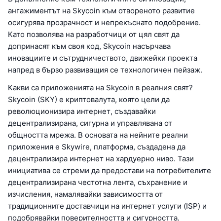
ангажиментът на Skycoin към отвореното развитие
осигурява прозрачност и непрекъснато подобрение.
Като позволява на разработчици от цял свят да
допринасят към своя код, Skycoin насърчава
иновациите и сътрудничеството, движейки проекта
напред в бързо развиващия се технологичен пейзаж.
Какви са приложенията на Skycoin в реалния свят?
Skycoin (SKY) е криптовалута, която цели да
революционизира интернет, създавайки
децентрализирана, сигурна и управлявана от
общността мрежа. В основата на нейните реални
приложения е Skywire, платформа, създадена да
децентрализира интернет на хардуерно ниво. Тази
инициатива се стреми да предостави на потребителите
децентрализирана честотна лента, съхранение и
изчисления, намалявайки зависимостта от
традиционните доставчици на интернет услуги (ISP) и
подобрявайки поверителността и сигурността.