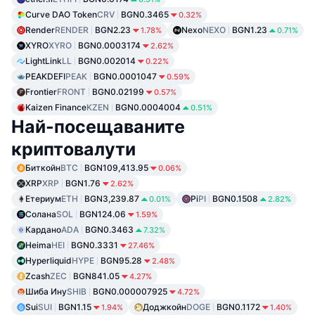
Curve DAO Token
CRV
BGN0.3465
0.32%
Render
RENDER
BGN2.23
Nexo
NEXO
BGN1.23
1.78%
0.71%
XYRO
XYRO
BGN0.0003174
2.62%
LightLink
LL
BGN0.002014
0.22%
PEAKDEFI
PEAK
BGN0.0001047
0.59%
Frontier
FRONT
BGN0.02199
0.57%
Kaizen Finance
KZEN
BGN0.0004004
0.51%
Най-посещаваните
криптовалути
Биткойн
BTC
BGN109,413.95
0.06%
XRP
XRP
BGN1.76
2.62%
Етериум
ETH
BGN3,239.87
Pi
PI
BGN0.1508
0.01%
2.82%
Солана
SOL
BGN124.06
1.59%
Кардано
ADA
BGN0.3463
7.32%
Heima
HEI
BGN0.3331
27.46%
Hyperliquid
HYPE
BGN95.28
2.48%
Zcash
ZEC
BGN841.05
4.27%
Шиба Ину
SHIB
BGN0.000007925
4.72%
Sui
SUI
BGN1.15
Доджкойн
DOGE
BGN0.1172
1.94%
1.40%