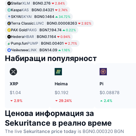
Stellar
XLM
BGN0.276
2.84%
Kaspa
KAS
BGN0.04321
2.74%
SKYAI
SKYAI
BGN0.1464
34.72%
Terra Classic
LUNC
BGN0.00008263
2.92%
PAX Gold
PAXG
BGN7,194.74
0.22%
Hedera
HBAR
BGN0.1164
0.94%
Pump.fun
PUMP
BGN0.00401
2.71%
Чейнлинк
LINK
BGN14.09
1.16%
Набиращи популярност
XRP
Heima
Pi
$1.04
$0.192
$0.08878
2.9%
29.24%
2.4%
Ценова информация за
Sekuritance в реално време
The live
Sekuritance price today
is BGN0.000320 BGN