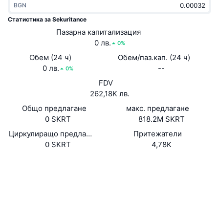
BGN
Набиращи популярност
Крипто ETF-и
Научете повече
CMC MCP
Статистика за Sekuritance
Ново
Пазарна капитализация
Борсово търгувани фондове на Биткойн
x402
Новини
0 лв.
0%
Крипто
Борсово търгувани фондове на Етериум
Обем (24 ч)
Обем/паз.кап. (24 ч)
Academy
0 лв.
--
0%
Политика
FDV
Технически анализ
Изследвания
262,18K лв.
Спорт
Общо предлагане
макс. предлагане
RSI
Видеоклипове
0 SKRT
818.2M SKRT
Финанси
MACD
Циркулиращо предлагане
Притежатели
Терминологичен речник
0 SKRT
4,78K
Технологии
Уебсайт
Website
Whitepaper
Деривати
Кампании
NFT
Социални медии
Преглед
Airdrop събития
Обща NFT статистика
0x8871...0977f6
Договори
Ликвидации
Диамантени награди