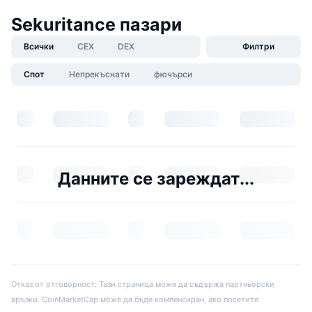
Sekuritance пазари
Всички
CEX
DEX
Филтри
Спот
Непрекъснати
фючърси
Данните се зареждат...
Отказ от отговорност: Тази страница може да съдържа партньорски
връзки. CoinMarketCap може да бъде компенсиран, ако посетите