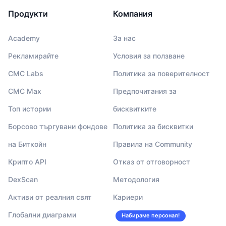
Продукти
Компания
Academy
За нас
Рекламирайте
Условия за ползване
CMC Labs
Политика за поверителност
CMC Max
Предпочитания за
Топ истории
бисквитките
Борсово търгувани фондове
Политика за бисквитки
на Биткойн
Правила на Community
Крипто API
Отказ от отговорност
DexScan
Методология
Активи от реалния свят
Кариери
Глобални диаграми
Набираме персонал!