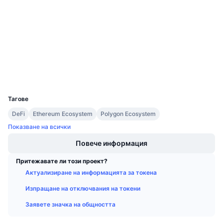
3.1
Предстоящи продажби
Рейтинг (CertiK)
Проценти на финансиране
Научете и спечелете
Одити
etherscan.io
Календари
Експлоръри
Портфейли
ICO календар
UCID
10554
Календар на събитията
Тагове
DeFi
Ethereum Ecosystem
Polygon Ecosystem
Показване на всички
Повече информация
Притежавате ли този проект?
Актуализиране на информацията за токена
Изпращане на отключвания на токени
Заявете значка на общността