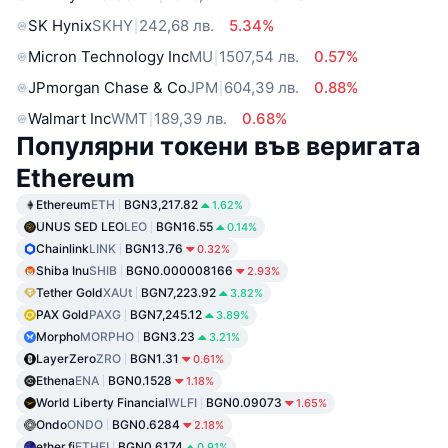
SK Hynix
SKHY
242,68 лв.
5.34%
Micron Technology Inc
MU
1507,54 лв.
0.57%
JPmorgan Chase & Co
JPM
604,39 лв.
0.88%
Walmart Inc
WMT
189,39 лв.
0.68%
Популярни токени във веригата
Ethereum
Ethereum
ETH
BGN3,217.82
1.62%
UNUS SED LEO
LEO
BGN16.55
0.14%
Chainlink
LINK
BGN13.76
0.32%
Shiba Inu
SHIB
BGN0.000008166
2.93%
Tether Gold
XAUt
BGN7,223.92
3.82%
PAX Gold
PAXG
BGN7,245.12
3.89%
Morpho
MORPHO
BGN3.23
3.21%
LayerZero
ZRO
BGN1.31
0.61%
Ethena
ENA
BGN0.1528
1.18%
World Liberty Financial
WLFI
BGN0.09073
1.65%
Ondo
ONDO
BGN0.6284
2.18%
ether.fi
ETHFI
BGN0.6174
0.91%