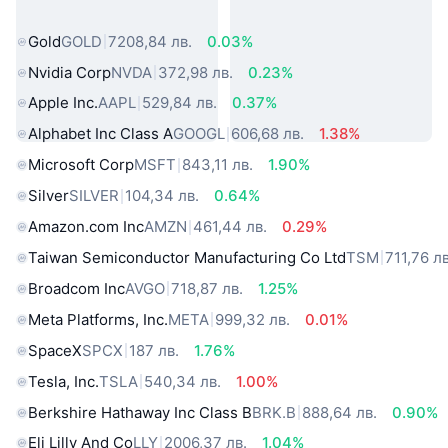
свят
Gold
GOLD
7208,84 лв.
0.03%
Nvidia Corp
NVDA
372,98 лв.
0.23%
Apple Inc.
AAPL
529,84 лв.
0.37%
Alphabet Inc Class A
GOOGL
606,68 лв.
1.38%
Microsoft Corp
MSFT
843,11 лв.
1.90%
Silver
SILVER
104,34 лв.
0.64%
Amazon.com Inc
AMZN
461,44 лв.
0.29%
Taiwan Semiconductor Manufacturing Co Ltd
TSM
711,76 лв
Broadcom Inc
AVGO
718,87 лв.
1.25%
Meta Platforms, Inc.
META
999,32 лв.
0.01%
SpaceX
SPCX
187 лв.
1.76%
Tesla, Inc.
TSLA
540,34 лв.
1.00%
Berkshire Hathaway Inc Class B
BRK.B
888,64 лв.
0.90%
Eli Lilly And Co
LLY
2006,37 лв.
1.04%