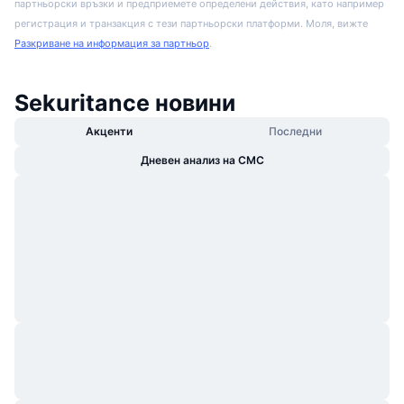
партньорски връзки и предприемете определени действия, като например
регистрация и транзакция с тези партньорски платформи. Моля, вижте
Разкриване на информация за партньор
.
Sekuritance новини
Акценти
Последни
Дневен анализ на CMC