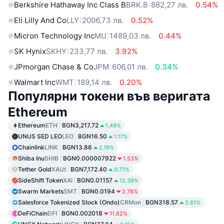
Berkshire Hathaway Inc Class B
BRK.B
882,27 лв.
0.54%
Eli Lilly And Co
LLY
2006,73 лв.
0.52%
Micron Technology Inc
MU
1489,03 лв.
0.44%
SK Hynix
SKHY
233,77 лв.
3.92%
JPmorgan Chase & Co
JPM
606,01 лв.
0.34%
Walmart Inc
WMT
189,14 лв.
0.20%
Популярни токени във веригата
Ethereum
Ethereum
ETH
BGN3,217.72
1.49%
UNUS SED LEO
LEO
BGN16.50
1.17%
Chainlink
LINK
BGN13.86
2.19%
Shiba Inu
SHIB
BGN0.000007922
1.53%
Tether Gold
XAUt
BGN7,172.40
0.77%
SideShift Token
XAI
BGN0.01157
12.39%
Swarm Markets
SMT
BGN0.0194
2.78%
Salesforce Tokenized Stock (Ondo)
CRMon
BGN318.57
2.61%
DeFiChain
DFI
BGN0.002018
11.82%