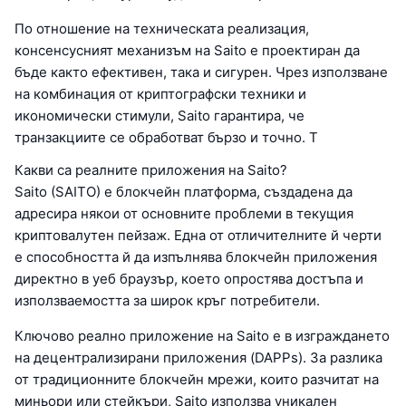
По отношение на техническата реализация,
консенсусният механизъм на Saito е проектиран да
бъде както ефективен, така и сигурен. Чрез използване
на комбинация от криптографски техники и
икономически стимули, Saito гарантира, че
транзакциите се обработват бързо и точно. Т
Какви са реалните приложения на Saito?
Saito (SAITO) е блокчейн платформа, създадена да
адресира някои от основните проблеми в текущия
криптовалутен пейзаж. Една от отличителните й черти
е способността й да изпълнява блокчейн приложения
директно в уеб браузър, което опростява достъпа и
използваемостта за широк кръг потребители.
Ключово реално приложение на Saito е в изграждането
на децентрализирани приложения (DAPPs). За разлика
от традиционните блокчейн мрежи, които разчитат на
миньори или стейкъри, Saito използва уникален