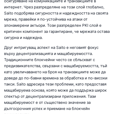
осигуряване на комуникациите и транзакциите в
интернет. Чрез разпределяне на този слой глобално,
Saito подобрява сигурността и надеждността на своята
мрежа, правейки я по-устойчива на атаки от
злонамерени актьори. Този разпределен PKI слой е
критичен компонент за гарантиране, че мрежата остава
сигурна и надеждна.
Друг интригуващ аспект на Saito е неговият фокус
върху децентрализацията и мащабируемостта.
Традиционните блокчейни често се сблъскват с
предизвикателства, свързани с мащабируемостта, тъй
като увеличаването на броя на транзакциите може да
доведе до по-бавни времена за обработка и по-високи
такси. Saito адресира тези проблеми, като предоставя
мащабируема основа, която може да поддържа широк
спектър от децентрализирани приложения. Тази
мащабируемост е от съществено значение за
дългосрочния успех и приемане на блокчейн