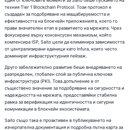
Един от ключовите моменти за Saito беше пускането на
техния Tier 1 Blockchain Protocol. Този протокол е
създаден за подобряване на мащабируемостта и
ефективността на блокчейн приложенията, което го
прави значителен етап в развитието на мрежата. Чрез
фокусиране върху консенсусен механизъм, който
компенсира ISP, Saito цели да елиминира зависимостта
от централизирани единици като Infura, които често
доминират инфраструктурния пейзаж.
Друго забележително развитие беше внедряването на
разпределен, глобален слой за публична ключова
инфраструктура (PKI). Това допълнение е от
съществено значение за подобряване на сигурността и
надеждността на мрежата, предоставяйки стабилна
рамка за верификация на идентичността и сигурни
комуникации в блокчейн екосистемата.
Saito също така е проактивен в публикуването на
изчерпателна документация и подробна пътна карта за