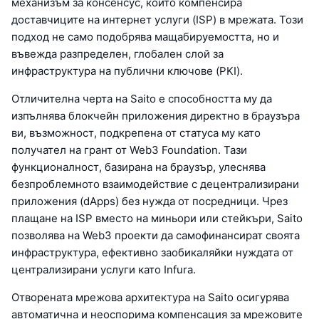
механизъм за консенсус, който компенсира
доставчиците на интернет услуги (ISP) в мрежата. Този
подход не само подобрява мащабируемостта, но и
въвежда разпределен, глобален слой за
инфраструктура на публични ключове (PKI).
Отличителна черта на Saito е способността му да
изпълнява блокчейн приложения директно в браузъра
ви, възможност, подкрепена от статуса му като
получател на грант от Web3 Foundation. Тази
функционалност, базирана на браузър, улеснява
безпроблемното взаимодействие с децентрализирани
приложения (dApps) без нужда от посредници. Чрез
плащане на ISP вместо на миньори или стейкъри, Saito
позволява на Web3 проекти да самофинансират своята
инфраструктура, ефективно заобикаляйки нуждата от
централизирани услуги като Infura.
Отворената мрежова архитектура на Saito осигурява
автоматична и неоспорима компенсация за мрежовите