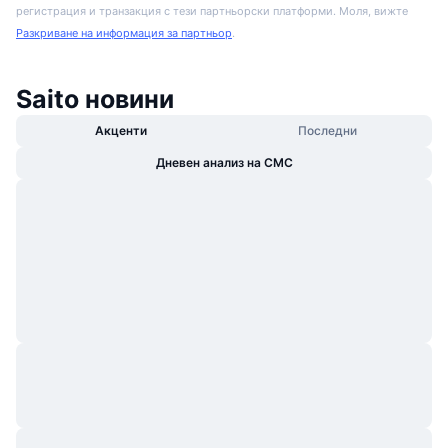
регистрация и транзакция с тези партньорски платформи. Моля, вижте
Разкриване на информация за партньор
.
Saito новини
Акценти
Последни
Дневен анализ на CMC