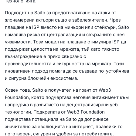
технологията.
Подходът на Saito за предотвратяване на атаки от
злонамерени актьори също е забележителен. Чрез
плащане на ISP вместо на миньори или стейкъри, Saito
намалява риска от централизация и свързаните с нея
уязвимости. Този модел на плащане стимулира ISP да
поддържат целостта на мрежата, тъй като тяхното
възнаграждение е пряко свързано с
производителността и сигурността на мрежата. Този
иновативен подход помага да се създаде по-устойчива
и сигурна блокчейн екосистема.
Освен това, Saito е получател на грант от Web3
Foundation, което подчертава неговия ангажимент към
напредъка в развитието на децентрализирани уеб
технологии. Подкрепата от Web3 Foundation
подчертава потенциала на Saito да допринесе
значително за еволюцията на интернет, правейки го
по-отворен, сигурен и удобен за потребителите.