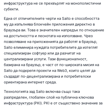
инфраструктура не се прехвърлят на монополистични
субекти.
Една от отличителните черти на Saito е способността
му да изпълнява блокчейн приложения директно в
браузъра ви. Това е значителен напредък по отношение
на достъпността и леснотата на използване. Чрез
позволяване на приложенията да работят в браузър,
Saito елиминира нуждата потребителите да изтеглят
специализиран софтуер или да разчитат на
централизирани услуги. Тази функционалност,
базирана на браузър, е част от по-широката мисия на
Saito да подкрепя проекти на Web3, които целят да
създадат по-децентрализирана и потребителски
ориентирана интернет среда.
Технологията зад Saito включва също така
разпределен, глобален слой на публична ключова
инфраструктура (PKI). PKI е от съществено значение за