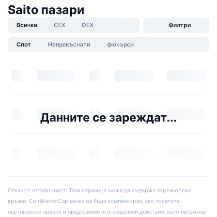
Saito пазари
Всички
CEX
DEX
Филтри
Спот
Непрекъснати
фючърси
Данните се зареждат...
Отказ от отговорност: Тази страница може да съдържа партньорски
връзки. CoinMarketCap може да бъде компенсиран, ако посетите
партньорски връзки и предприемете определени действия, като например