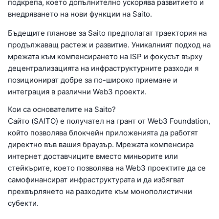
подкрепа, което допълнително ускорява развитието и
внедряването на нови функции на Saito.
Бъдещите планове за Saito предполагат траектория на
продължаващ растеж и развитие. Уникалният подход на
мрежата към компенсирането на ISP и фокусът върху
децентрализацията на инфраструктурните разходи я
позиционират добре за по-широко приемане и
интеграция в различни Web3 проекти.
Кои са основателите на Saito?
Сайто (SAITO) е получател на грант от Web3 Foundation,
който позволява блокчейн приложенията да работят
директно във вашия браузър. Мрежата компенсира
интернет доставчиците вместо миньорите или
стейкърите, което позволява на Web3 проектите да се
самофинансират инфраструктурата и да избягват
прехвърлянето на разходите към монополистични
субекти.