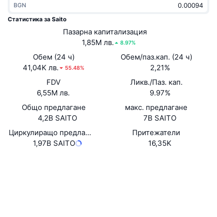
BGN
Набиращи популярност
Крипто ETF-и
Научете повече
CMC MCP
Статистика за Saito
Ново
Пазарна капитализация
Борсово търгувани фондове на Биткойн
x402
Новини
1,85M лв.
8.97%
Крипто
Борсово търгувани фондове на Етериум
Обем (24 ч)
Обем/паз.кап. (24 ч)
Academy
41,04K лв.
2,21%
55.48%
Политика
FDV
Ликв./Паз. кап.
Технически анализ
Изследвания
6,55M лв.
9.97%
Спорт
Общо предлагане
макс. предлагане
RSI
Видеоклипове
4,2B SAITO
7B SAITO
Финанси
MACD
Циркулиращо предлагане
Притежатели
Терминологичен речник
1,97B SAITO
16,35K
Технологии
Website
Whitepaper
Деривати
Кампании
Уебсайт
NFT
Преглед
Airdrop събития
Социални медии
Обща NFT статистика
Ликвидации
Диамантени награди
0xFa14...74B57B