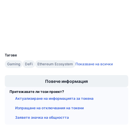
Договори
Предстоящи продажби
Проценти на финансиране
Научете и спечелете
4.0
Рейтинг (CertiK)
etherscan.io
Експлоръри
Календари
Портфейли
ICO календар
UCID
9194
Тагове
Календар на събитията
Gaming
DeFi
Ethereum Ecosystem
Показване на всички
Boost
Повече информация
Притежавате ли този проект?
Актуализиране на информацията за токена
Изпращане на отключвания на токени
Заявете значка на общността