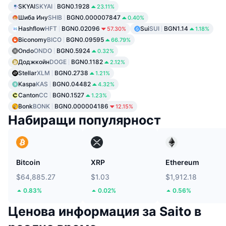
SKYAI
SKYAI
BGN0.1928
23.11%
Шиба Ину
SHIB
BGN0.000007847
0.40%
Hashflow
HFT
BGN0.02096
Sui
SUI
BGN1.14
57.30%
1.18%
Biconomy
BICO
BGN0.09595
66.79%
Ondo
ONDO
BGN0.5924
0.32%
Доджкойн
DOGE
BGN0.1182
2.12%
Stellar
XLM
BGN0.2738
1.21%
Kaspa
KAS
BGN0.04482
4.32%
Canton
CC
BGN0.1527
1.23%
Bonk
BONK
BGN0.000004186
12.15%
Набиращи популярност
Bitcoin
XRP
Ethereum
$64,885.27
$1.03
$1,912.18
0.83%
0.02%
0.56%
Ценова информация за Saito в