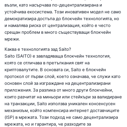
възли, като насърчава по-децентрализирана и
устойчива екосистема. Този иновативен модел не само
демократизира достъпа до блокчейн технологията, но
и намалява риска от централизация, който е често
срещан проблем в много съществуващи блокчейн
мрежи.
Каква е технологията зад Saito?
Saito (SAITO) е завладяваща блокчейн технология,
която се отличава в претъпкания свят на
криптовалутите. В основата си, Saito е блокчейн
протокол от първи слой, което означава, че служи като
основен слой за изграждане на децентрализирани
приложения. За разлика от много други блокчейни,
които разчитат на миньори или стейкъри за валидиране
на транзакции, Saito използва уникален консенсусен
механизъм, който компенсира интернет доставчиците
(ISP) в мрежата. Този подход не само децентрализира
мрежата, но и гарантира, че разходите за