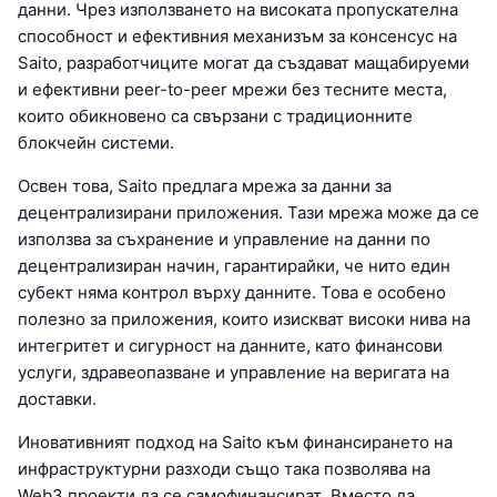
данни. Чрез използването на високата пропускателна
способност и ефективния механизъм за консенсус на
Saito, разработчиците могат да създават мащабируеми
и ефективни peer-to-peer мрежи без тесните места,
които обикновено са свързани с традиционните
блокчейн системи.
Освен това, Saito предлага мрежа за данни за
децентрализирани приложения. Тази мрежа може да се
използва за съхранение и управление на данни по
децентрализиран начин, гарантирайки, че нито един
субект няма контрол върху данните. Това е особено
полезно за приложения, които изискват високи нива на
интегритет и сигурност на данните, като финансови
услуги, здравеопазване и управление на веригата на
доставки.
Иновативният подход на Saito към финансирането на
инфраструктурни разходи също така позволява на
Web3 проекти да се самофинансират. Вместо да