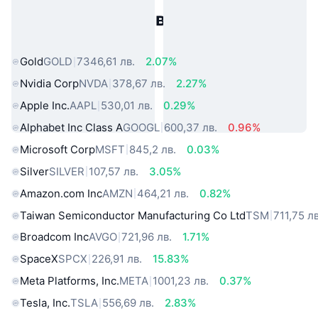
Популярни активи от реалния
свят
Gold
GOLD
7346,61 лв.
2.07%
Nvidia Corp
NVDA
378,67 лв.
2.27%
Apple Inc.
AAPL
530,01 лв.
0.29%
Alphabet Inc Class A
GOOGL
600,37 лв.
0.96%
Microsoft Corp
MSFT
845,2 лв.
0.03%
Silver
SILVER
107,57 лв.
3.05%
Amazon.com Inc
AMZN
464,21 лв.
0.82%
Taiwan Semiconductor Manufacturing Co Ltd
TSM
711,75 лв
Broadcom Inc
AVGO
721,96 лв.
1.71%
SpaceX
SPCX
226,91 лв.
15.83%
Meta Platforms, Inc.
META
1001,23 лв.
0.37%
Tesla, Inc.
TSLA
556,69 лв.
2.83%