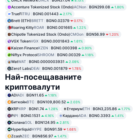
UNCX Network
UNCX
BGN37.04
8.15%
Accenture Tokenized Stock (Ondo)
ACNon
BGN299.08
1.80%
TrueFi
TRU
BGN0.001443
2.17%
Brett (ETH)
BRETT
BGN0.02379
0.17%
Roaring Kitty
ROAR
BGN0.001665
1.22%
Chipotle Tokenized Stock (Ondo)
CMGon
BGN56.99
1.20%
VGX Token
VGX
BGN0.0001843
1.61%
Kaizen Finance
KZEN
BGN0.000398
0.90%
Niftyx Protocol
SHROOM
BGN0.00329
1.18%
Wat
WAT
BGN0.0000003931
2.09%
Zero1 Labs
DEAI
BGN0.001879
1.78%
Най-посещаваните
криптовалути
ADI
ADI
BGN11.65
1.18%
Биткойн
BTC
BGN109,800.52
2.03%
XRP
XRP
BGN1.74
Етериум
ETH
BGN3,235.86
1.28%
1.77%
Pi
PI
BGN0.1531
Кардано
ADA
BGN0.3393
4.16%
1.41%
Солана
SOL
BGN124.95
2.81%
Hyperliquid
HYPE
BGN91.59
1.68%
Zcash
ZEC
BGN856.97
1.47%