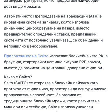
за инфраструктурата, която предоставя най-добрия
достъп до мрежата.
Автоматичното Препредаване на Транзакции (ATR) е
иновативна система за "наем", която използва
динамично ценообразуване на пазара, вместо
предварително определени ставки, предпазвайки
системата от постоянно увеличаващ се обем данни и
неправилно ценообразуване.
Приложенията на Сайто
използват блокчейна като PKI в
браузъра, стартирайки напълно сигурни P2P връзки,
вместо да разчитат на централни, доверени сървъри.
Какво е Сайто?
Saito (SAITO) се откроява в блокчейн пейзажа като
протокол от първо ниво, проектиран да осигури висока
пропускателна способност. За разлика от
традиционните блокчейн мрежи, които разчитат на
миньори или стейкъри, Saito използва уникален