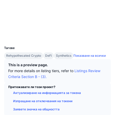
Топ трейдъри
Статии
Притоци/отливи от борси
DEX API
Конвертор
Социални медии
Класации
Спот
Договори
0x14d1...87c157
Настроение
Предприятие
Бюлетин
Индикатори
Набиращи популярност
Деривати
etherscan.io
Експлоръри
Цени
CMC Launch
Предстоящи
Индекс на страха и алчността.
Портфейли
UCID
Ресурси
CMC Labs
5860
Наскоро добавени
Индекс на сезона на алткойните
Тагове
CMC Max
Печеливши и губещи
Индикатори на пазарния цикъл
Rehypothecated Crypto
DeFi
Synthetics
Показване на всички
Документация
Топ истории
This is a preview page.
Най-посещавани
Доминиране на Биткойн
ЧЗВ
For more details on listing tiers, refer to
Listings Review
Бот в Telegram
Criteria Section B - (3).
Настроения в общността
Индекс CoinMarketCap 20
AI интеграции
Притежавате ли този проект?
Рекламирайте
Класиране на веригата
Индекс CoinMarketCap 100
Актуализиране на информацията за токена
CMC Агентски хъб
Изпращане на отключвания на токени
Пазари за прогнози
Потоци от ETF
Уиджети на сайта
Заявете значка на общността
Пазар на умения