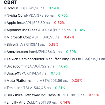
свят
Gold
GOLD
7342,28 лв.
0.54%
Nvidia Corp
NVDA
372,95 лв.
0.76%
Apple Inc.
AAPL
526,39 лв.
0.32%
Alphabet Inc Class A
GOOGL
605,56 лв.
0.14%
Microsoft Corp
MSFT
840,95 лв.
0.47%
Silver
SILVER
108,11 лв.
0.19%
Amazon.com Inc
AMZN
464,31 лв.
0.89%
Taiwan Semiconductor Manufacturing Co Ltd
TSM
715,11 лв
Broadcom Inc
AVGO
722,9 лв.
1.69%
SpaceX
SPCX
194,54 лв.
0.15%
Meta Platforms, Inc.
META
993,56 лв.
0.35%
Tesla, Inc.
TSLA
544,46 лв.
0.81%
Berkshire Hathaway Inc Class B
BRK.B
881,9 лв.
0.55%
Eli Lilly And Co
LLY
2011,86 лв.
0.14%