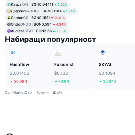
Kaspa
KAS
BGN0.04411
2.82%
Доджкойн
DOGE
BGN0.1184
1.94%
Canton
CC
BGN0.1521
11.40%
Ondo
ONDO
BGN0.594
4.34%
Audiera
BEAT
BGN3.66
2.83%
Набиращи популярност
Hashflow
Fusionist
SKYAI
$0.01406
$0.1321
$0.1094
50.58%
70.6%
35.04%
CoinMarketCap
Токени
iDeFi