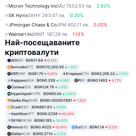
Micron Technology Inc
MU
1533,53 лв.
2.93%
SK Hynix
SKHY
243,07 лв.
0.20%
JPmorgan Chase & Co
JPM
602,11 лв.
0.02%
Walmart Inc
WMT
187,29 лв.
1.13%
Най-посещаваните
криптовалути
ADI
ADI
BGN11.64
0.21%
Биткойн
BTC
BGN110,200.45
1.32%
XRP
XRP
BGN1.75
Етериум
ETH
BGN3,258.32
0.93%
1.51%
Кардано
ADA
BGN0.339
Pi
PI
BGN0.1493
5.09%
4.77%
Солана
SOL
BGN124.79
1.03%
Hyperliquid
HYPE
BGN95.54
2.92%
Шиба Ину
SHIB
BGN0.000007861
1.33%
Zcash
ZEC
BGN861.83
3.94%
Hashflow
HFT
BGN0.0238
50.30%
SKYAI
SKYAI
BGN0.185
34.67%
Heima
HEI
BGN0.4023
Sui
SUI
BGN1.14
10.47%
0.12%
Stellar
XLM
BGN0.2714
0.21%