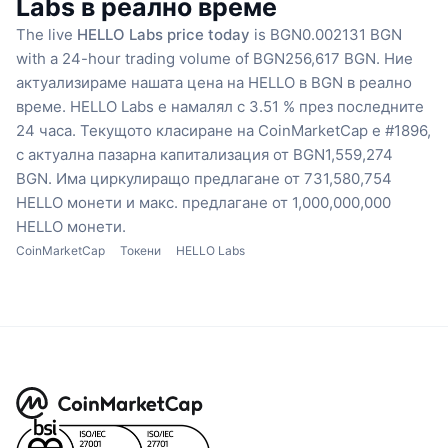
Labs в реално време
The live
HELLO Labs price today
is BGN0.002131 BGN
with a 24-hour trading volume of BGN256,617 BGN.
Ние
актуализираме нашата цена на HELLO в BGN в реално
време.
HELLO Labs е намалял с 3.51 % през последните
24 часа.
Текущото класиране на CoinMarketCap е #1896,
с актуална пазарна капитализация от BGN1,559,274
BGN.
Има циркулиращо предлагане от 731,580,754
HELLO монети
и макс. предлагане от 1,000,000,000
HELLO монети.
CoinMarketCap
Токени
HELLO Labs