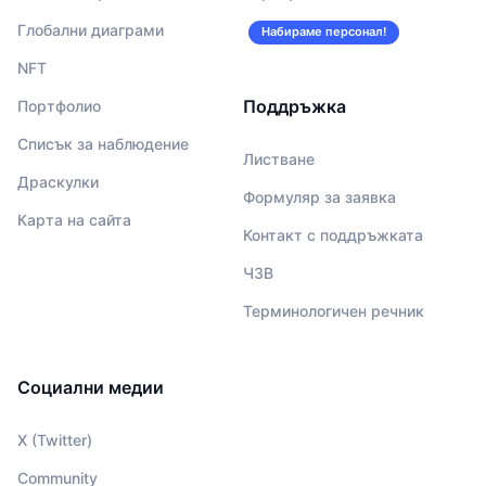
Глобални диаграми
Набираме персонал!
NFT
Поддръжка
Портфолио
Списък за наблюдение
Листване
Драскулки
Формуляр за заявка
Карта на сайта
Контакт с поддръжката
ЧЗВ
Терминологичен речник
Социални медии
X (Twitter)
Community