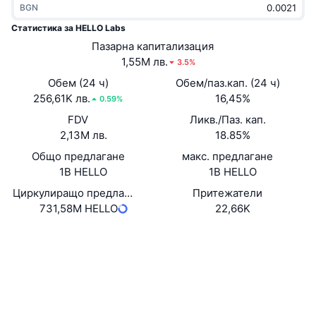
BGN
Набиращи популярност
Крипто ETF-и
Научете повече
CMC MCP
Статистика за HELLO Labs
Ново
Пазарна капитализация
Борсово търгувани фондове на Биткойн
x402
Новини
1,55M лв.
3.5%
Крипто
Борсово търгувани фондове на Етериум
Обем (24 ч)
Обем/паз.кап. (24 ч)
Academy
256,61K лв.
16,45%
0.59%
Политика
FDV
Ликв./Паз. кап.
Технически анализ
Изследвания
2,13M лв.
18.85%
Спорт
Общо предлагане
макс. предлагане
RSI
Видеоклипове
1B HELLO
1B HELLO
Финанси
MACD
Циркулиращо предлагане
Притежатели
Терминологичен речник
731,58M HELLO
22,66K
Технологии
Уебсайт
Website
Whitepaper
Деривати
Кампании
NFT
Социални медии
Преглед
Airdrop събития
Обща NFT статистика
0x4110...21311C
Договори
Ликвидации
Диамантени награди