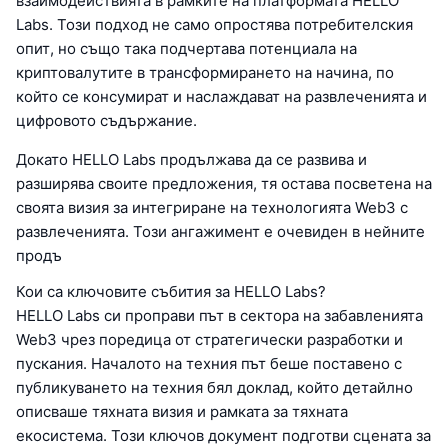
взаимодействията в рамките на платформата HELLO
Labs. Този подход не само опростява потребителския
опит, но също така подчертава потенциала на
криптовалутите в трансформирането на начина, по
който се консумират и наслаждават на развлеченията и
цифровото съдържание.
Докато HELLO Labs продължава да се развива и
разширява своите предложения, тя остава посветена на
своята визия за интегриране на технологията Web3 с
развлеченията. Този ангажимент е очевиден в нейните
продъ
Кои са ключовите събития за HELLO Labs?
HELLO Labs си проправи път в сектора на забавленията
Web3 чрез поредица от стратегически разработки и
пускания. Началото на техния път беше поставено с
публикуването на техния бял доклад, който детайлно
описваше тяхната визия и рамката за тяхната
екосистема. Този ключов документ подготви сцената за