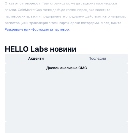
Отказ от отговорност: Тази страница може да съдържа партньорски
връзки. CoinMarketCap може да бъде компенсиран, ако посетите
партньорски връзки и предприемете определени действия, като например
регистрация и транзакция с тези партньорски платформи. Моля, вижте
Разкриване на информация за партньор
.
HELLO Labs новини
Акценти
Последни
Дневен анализ на CMC