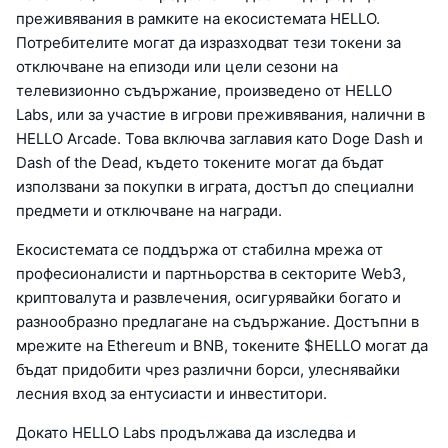
преживявания в рамките на екосистемата HELLO.
Потребителите могат да изразходват тези токени за
отключване на епизоди или цели сезони на
телевизионно съдържание, произведено от HELLO
Labs, или за участие в игрови преживявания, налични в
HELLO Arcade. Това включва заглавия като Doge Dash и
Dash of the Dead, където токените могат да бъдат
използвани за покупки в играта, достъп до специални
предмети и отключване на награди.
Екосистемата се поддържа от стабилна мрежа от
професионалисти и партньорства в секторите Web3,
криптовалута и развлечения, осигурявайки богато и
разнообразно предлагане на съдържание. Достъпни в
мрежите на Ethereum и BNB, токените $HELLO могат да
бъдат придобити чрез различни борси, улеснявайки
лесния вход за ентусиасти и инвеститори.
Докато HELLO Labs продължава да изследва и