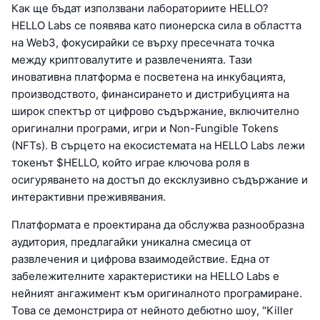
Как ще бъдат използвани лабораториите HELLO?
HELLO Labs се появява като пионерска сила в областта
на Web3, фокусирайки се върху пресечната точка
между криптовалутите и развлеченията. Тази
иновативна платформа е посветена на инкубацията,
производството, финансирането и дистрибуцията на
широк спектър от цифрово съдържание, включително
оригинални програми, игри и Non-Fungible Tokens
(NFTs). В сърцето на екосистемата на HELLO Labs лежи
токенът $HELLO, който играе ключова роля в
осигуряването на достъп до ексклузивно съдържание и
интерактивни преживявания.
Платформата е проектирана да обслужва разнообразна
аудитория, предлагайки уникална смесица от
развлечения и цифрова взаимодействие. Една от
забележителните характеристики на HELLO Labs е
нейният ангажимент към оригиналното програмиране.
Това се демонстрира от нейното дебютно шоу, "Killer