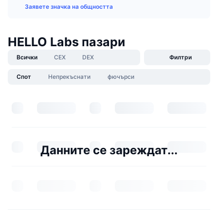
Заявете значка на общността
HELLO Labs пазари
Всички
CEX
DEX
Филтри
Спот
Непрекъснати
фючърси
Данните се зареждат...