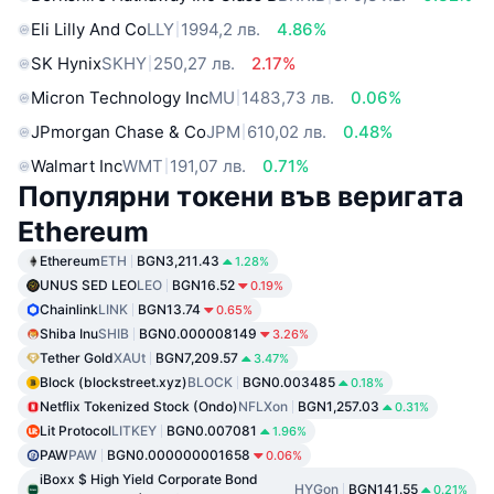
Eli Lilly And Co
LLY
1994,2 лв.
4.86%
SK Hynix
SKHY
250,27 лв.
2.17%
Micron Technology Inc
MU
1483,73 лв.
0.06%
JPmorgan Chase & Co
JPM
610,02 лв.
0.48%
Walmart Inc
WMT
191,07 лв.
0.71%
Популярни токени във веригата
Ethereum
Ethereum
ETH
BGN3,211.43
1.28%
UNUS SED LEO
LEO
BGN16.52
0.19%
Chainlink
LINK
BGN13.74
0.65%
Shiba Inu
SHIB
BGN0.000008149
3.26%
Tether Gold
XAUt
BGN7,209.57
3.47%
Block (blockstreet.xyz)
BLOCK
BGN0.003485
0.18%
Netflix Tokenized Stock (Ondo)
NFLXon
BGN1,257.03
0.31%
Lit Protocol
LITKEY
BGN0.007081
1.96%
PAW
PAW
BGN0.000000001658
0.06%
iBoxx $ High Yield Corporate Bond
HYGon
BGN141.55
0.21%