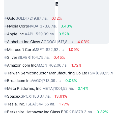
Популярни активи от реалния
свят
Gold
GOLD
7219,87 лв.
0.12%
Nvidia Corp
NVDA
373,8 лв.
3.43%
Apple Inc.
AAPL
529,39 лв.
0.52%
Alphabet Inc Class A
GOOGL
617,8 лв.
4.03%
Microsoft Corp
MSFT
822,92 лв.
1.09%
Silver
SILVER
104,75 лв.
0.45%
Amazon.com Inc
AMZN
462,06 лв.
1.72%
Taiwan Semiconductor Manufacturing Co Ltd
TSM
699,95 л
Broadcom Inc
AVGO
713,09 лв.
0.03%
Meta Platforms, Inc.
META
1001,52 лв.
0.14%
SpaceX
SPCX
186,37 лв.
13.61%
Tesla, Inc.
TSLA
544,55 лв.
1.77%
Berkshire Hathaway Inc Class B
BRK.B
879,3 лв.
0.32%