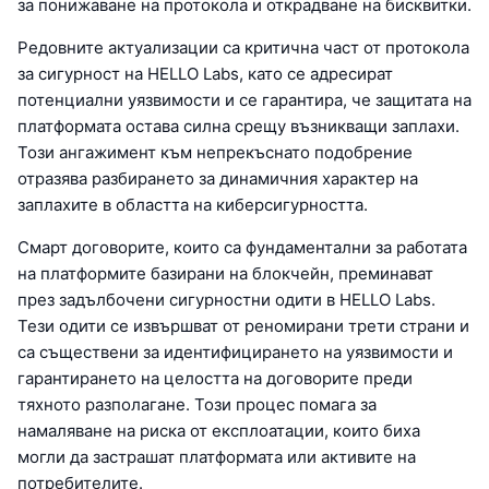
за понижаване на протокола и открадване на бисквитки.
Редовните актуализации са критична част от протокола
за сигурност на HELLO Labs, като се адресират
потенциални уязвимости и се гарантира, че защитата на
платформата остава силна срещу възникващи заплахи.
Този ангажимент към непрекъснато подобрение
отразява разбирането за динамичния характер на
заплахите в областта на киберсигурността.
Смарт договорите, които са фундаментални за работата
на платформите базирани на блокчейн, преминават
през задълбочени сигурностни одити в HELLO Labs.
Тези одити се извършват от реномирани трети страни и
са съществени за идентифицирането на уязвимости и
гарантирането на целостта на договорите преди
тяхното разполагане. Този процес помага за
намаляване на риска от експлоатации, които биха
могли да застрашат платформата или активите на
потребителите.