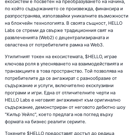
екосистем е посветен на преобразуването на начина,
по който съдържанието се произвежда, финансира и
разпространява, използвайки уникалните възможности
на блокчейн технологията. В своята същност, HELLO
Labs се стреми да свърже традиционния свят на
развлеченията (Web2) с децентрализираната и
овластена от потребителите рамка на Web3.
Утилитният токен на екосистемата, $HELLO, играе
ключова роля в улесняването на взаимодействията и
транзакциите в това пространство. Той позволява на
потребителите да се ангажират с разнообразие от
съдържание и услуги, включително ексклузивни
програми и игри. Една от отличителните черти на
HELLO Labs е неговият ангажимент към оригинално
съдържание, демонстриран от неговото дебютно шоу
"Килър Уейлс", което предлага нов поглед върху
формата на бизнес реалити сериите.
Токените $HELLO предоставят достъп до редица