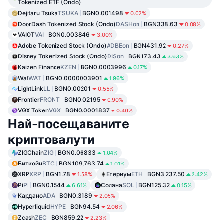
Tokenized ETF (Ondo)
Dejitaru Tsuka
TSUKA
BGN0.001498
0.02%
DoorDash Tokenized Stock (Ondo)
DASHon
BGN338.63
0.08%
VAIOT
VAI
BGN0.003846
3.00%
Adobe Tokenized Stock (Ondo)
ADBEon
BGN431.92
0.27%
Disney Tokenized Stock (Ondo)
DISon
BGN173.43
3.63%
Kaizen Finance
KZEN
BGN0.0003996
0.17%
Wat
WAT
BGN0.0000003901
1.96%
LightLink
LL
BGN0.00201
0.55%
Frontier
FRONT
BGN0.02195
0.90%
VGX Token
VGX
BGN0.0001837
0.46%
Най-посещаваните
криптовалути
ZIGChain
ZIG
BGN0.06833
1.04%
Биткойн
BTC
BGN109,763.74
1.01%
XRP
XRP
BGN1.78
Етериум
ETH
BGN3,237.50
1.58%
2.42%
Pi
PI
BGN0.1544
Солана
SOL
BGN125.32
6.61%
0.15%
Кардано
ADA
BGN0.3189
2.05%
Hyperliquid
HYPE
BGN94.54
2.06%
Zcash
ZEC
BGN859.22
2.23%