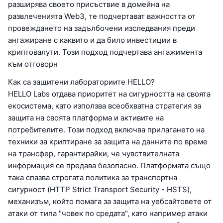
разширява своето присъствие в домейна на
развлеченията Web3, те подчертават важността от
провеждането на задълбочени изследвания преди
ангажиране с каквито и да било инвестиции в
криптовалути. Този подход подчертава ангажимента
към отговорн
Как са защитени лабораториите HELLO?
HELLO Labs отдава приоритет на сигурността на своята
екосистема, като използва всеобхватна стратегия за
защита на своята платформа и активите на
потребителите. Този подход включва прилагането на
техники за криптиране за защита на данните по време
на трансфер, гарантирайки, че чувствителната
информация се предава безопасно. Платформата също
така спазва строгата политика за транспортна
сигурност (HTTP Strict Transport Security - HSTS),
механизъм, който помага за защита на уебсайтовете от
атаки от типа "човек по средата", като например атаки