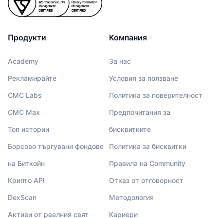
Продукти
Компания
Academy
За нас
Рекламирайте
Условия за ползване
CMC Labs
Политика за поверителност
CMC Max
Предпочитания за
Топ истории
бисквитките
Борсово търгувани фондове
Политика за бисквитки
на Биткойн
Правила на Community
Крипто API
Отказ от отговорност
DexScan
Методология
Активи от реалния свят
Кариери