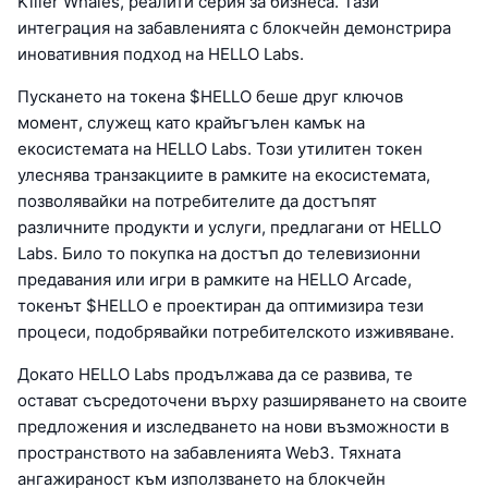
Killer Whales, реалити серия за бизнеса. Тази
интеграция на забавленията с блокчейн демонстрира
иновативния подход на HELLO Labs.
Пускането на токена $HELLO беше друг ключов
момент, служещ като крайъгълен камък на
екосистемата на HELLO Labs. Този утилитен токен
улеснява транзакциите в рамките на екосистемата,
позволявайки на потребителите да достъпят
различните продукти и услуги, предлагани от HELLO
Labs. Било то покупка на достъп до телевизионни
предавания или игри в рамките на HELLO Arcade,
токенът $HELLO е проектиран да оптимизира тези
процеси, подобрявайки потребителското изживяване.
Докато HELLO Labs продължава да се развива, те
остават съсредоточени върху разширяването на своите
предложения и изследването на нови възможности в
пространството на забавленията Web3. Тяхната
ангажираност към използването на блокчейн