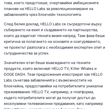
това, което предстоеше, очертавайки амбициозните
планове на HELLO Labs за революционизиране на
забавленията чрез блокчейн технологията.
След белия доклад, HELLO Labs се съсредоточи върху
събирането на екип и създаването на партньорства,
които да издигнат тяхната визия напред. Тази фаза беше
критична за полагането на основите и осигуряването,
че проектът разполага с необходимия експертен опит и
сътрудничества за успех.
Значителен етап беше въвеждането на техните
продукти, които включват HELLO TV, Killer Whales и
DOGE DASH. Тези предложения илюстрират как HELLO
Labs съчетава забавленията с възможностите на
блокчейна, предоставяйки на потребителите уникални
преживявания. HELLO TV, например, е платформа,
където потребителите могат да получат достъп до
ексклузивни телевизионни предавания, като например