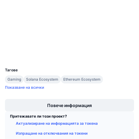
4.3
Предстоящи продажби
Рейтинг (CertiK)
Проценти на финансиране
Научете и спечелете
Одити
etherscan.io
Календари
Експлоръри
ICO календар
Портфейли
UCID
Календар на събитията
22320
Тагове
Gaming
Solana Ecosystem
Ethereum Ecosystem
Показване на всички
Boost
Повече информация
Притежавате ли този проект?
Актуализиране на информацията за токена
Изпращане на отключвания на токени