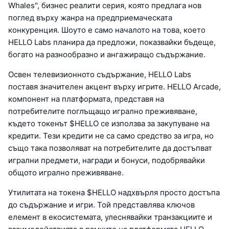
Whales", бизнес реалити серия, която предлага нов
поглед върху жанра на предприемаческата
конкуренция. Шоуто е само началото на това, което
HELLO Labs планира да предложи, показвайки бъдеще,
богато на разнообразно и ангажиращо съдържание.
Освен телевизионното съдържание, HELLO Labs
поставя значителен акцент върху игрите. HELLO Arcade,
компонент на платформата, представя на
потребителите поглъщащо игрално преживяване,
където токенът $HELLO се използва за закупуване на
кредити. Тези кредити не са само средство за игра, но
също така позволяват на потребителите да достъпват
игрални предмети, награди и бонуси, подобрявайки
общото игрално преживяване.
Утилитата на токена $HELLO надхвърля просто достъпа
до съдържание и игри. Той представлява ключов
елемент в екосистемата, улеснявайки транзакциите и