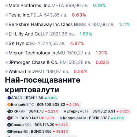
Meta Platforms, Inc.
META
999,96 лв.
0.19%
Tesla, Inc.
TSLA
543,85 лв.
0.63%
Berkshire Hathaway Inc Class B
BRK.B
887,66 лв.
1.11%
Eli Lilly And Co
LLY
2021,36 лв.
1.89%
SK Hynix
SKHY
244,55 лв.
4.97%
Micron Technology Inc
MU
1510,27 лв.
1.31%
JPmorgan Chase & Co
JPM
605,28 лв.
0.82%
Walmart Inc
WMT
189,97 лв.
0.24%
Най-посещаваните
криптовалути
ADI
ADI
BGN11.69
0.10%
Биткойн
BTC
BGN108,938.32
0.49%
XRP
XRP
BGN1.73
Етериум
ETH
BGN3,216.91
2.23%
0.32%
Pi
PI
BGN0.1491
Кардано
ADA
BGN0.3387
5.99%
6.66%
Солана
SOL
BGN123.20
1.34%
Heima
HEI
BGN0.3456
43.85%