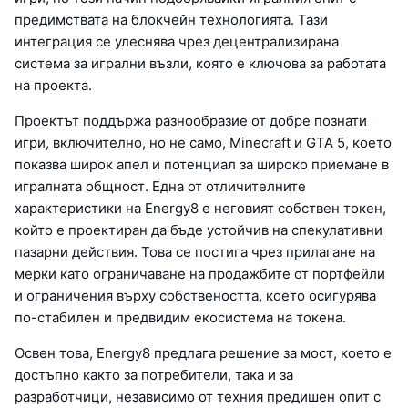
предимствата на блокчейн технологията. Тази
интеграция се улеснява чрез децентрализирана
система за игрални възли, която е ключова за работата
на проекта.
Проектът поддържа разнообразие от добре познати
игри, включително, но не само, Minecraft и GTA 5, което
показва широк апел и потенциал за широко приемане в
игралната общност. Една от отличителните
характеристики на Energy8 е неговият собствен токен,
който е проектиран да бъде устойчив на спекулативни
пазарни действия. Това се постига чрез прилагане на
мерки като ограничаване на продажбите от портфейли
и ограничения върху собствеността, което осигурява
по-стабилен и предвидим екосистема на токена.
Освен това, Energy8 предлага решение за мост, което е
достъпно както за потребители, така и за
разработчици, независимо от техния предишен опит с