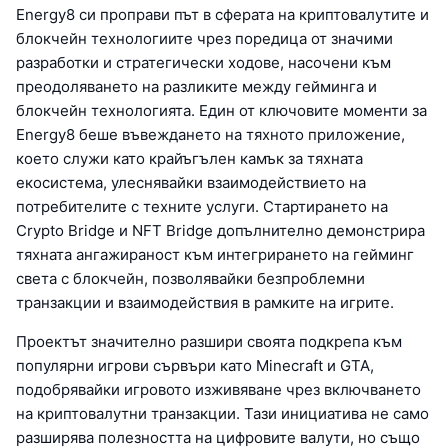
Energy8 си проправи път в сферата на криптовалутите и
блокчейн технологиите чрез поредица от значими
разработки и стратегически ходове, насочени към
преодоляването на разликите между гейминга и
блокчейн технологията. Един от ключовите моменти за
Energy8 беше въвеждането на тяхното приложение,
което служи като крайъгълен камък за тяхната
екосистема, улеснявайки взаимодействието на
потребителите с техните услуги. Стартирането на
Crypto Bridge и NFT Bridge допълнително демонстрира
тяхната ангажираност към интегрирането на гейминг
света с блокчейн, позволявайки безпроблемни
транзакции и взаимодействия в рамките на игрите.
Проектът значително разшири своята подкрепа към
популярни игрови сървъри като Minecraft и GTA,
подобрявайки игровото изживяване чрез включването
на криптовалутни транзакции. Тази инициатива не само
разширява полезността на цифровите валути, но също