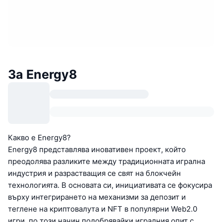
За Energy8
Какво е Energy8?
Energy8 представлява иновативен проект, който
преодолява разликите между традиционната игрална
индустрия и разрастващия се свят на блокчейн
технологията. В основата си, инициативата се фокусира
върху интегрирането на механизми за депозит и
теглене на криптовалута и NFT в популярни Web2.0
игри, по този начин подобрявайки игралния опит с