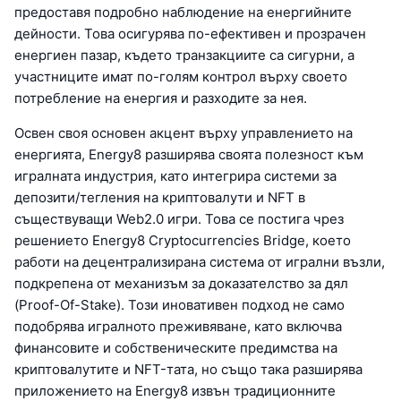
предоставя подробно наблюдение на енергийните
дейности. Това осигурява по-ефективен и прозрачен
енергиен пазар, където транзакциите са сигурни, а
участниците имат по-голям контрол върху своето
потребление на енергия и разходите за нея.
Освен своя основен акцент върху управлението на
енергията, Energy8 разширява своята полезност към
игралната индустрия, като интегрира системи за
депозити/тегления на криптовалути и NFT в
съществуващи Web2.0 игри. Това се постига чрез
решението Energy8 Cryptocurrencies Bridge, което
работи на децентрализирана система от игрални възли,
подкрепена от механизъм за доказателство за дял
(Proof-Of-Stake). Този иновативен подход не само
подобрява игралното преживяване, като включва
финансовите и собственическите предимства на
криптовалутите и NFT-тата, но също така разширява
приложението на Energy8 извън традиционните