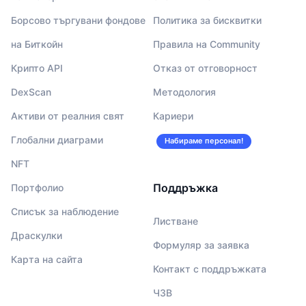
Борсово търгувани фондове
Политика за бисквитки
на Биткойн
Правила на Community
Крипто API
Отказ от отговорност
DexScan
Методология
Активи от реалния свят
Кариери
Глобални диаграми
Набираме персонал!
NFT
Поддръжка
Портфолио
Списък за наблюдение
Листване
Драскулки
Формуляр за заявка
Карта на сайта
Контакт с поддръжката
ЧЗВ