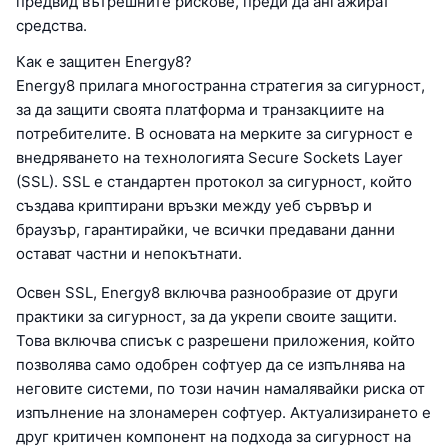
предвид вътрешните рискове, преди да ангажират
средства.
Как е защитен Energy8?
Energy8 прилага многостранна стратегия за сигурност,
за да защити своята платформа и транзакциите на
потребителите. В основата на мерките за сигурност е
внедряването на технологията Secure Sockets Layer
(SSL). SSL е стандартен протокол за сигурност, който
създава криптирани връзки между уеб сървър и
браузър, гарантирайки, че всички предавани данни
остават частни и непокътнати.
Освен SSL, Energy8 включва разнообразие от други
практики за сигурност, за да укрепи своите защити.
Това включва списък с разрешени приложения, който
позволява само одобрен софтуер да се изпълнява на
неговите системи, по този начин намалявайки риска от
изпълнение на злонамерен софтуер. Актуализирането е
друг критичен компонент на подхода за сигурност на