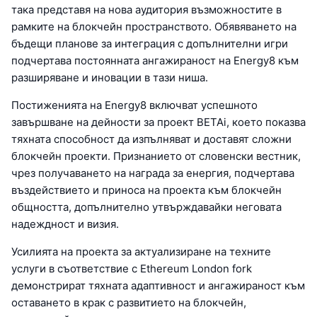
така представя на нова аудитория възможностите в
рамките на блокчейн пространството. Обявяването на
бъдещи планове за интеграция с допълнителни игри
подчертава постоянната ангажираност на Energy8 към
разширяване и иновации в тази ниша.
Постиженията на Energy8 включват успешното
завършване на дейности за проект BETAi, което показва
тяхната способност да изпълняват и доставят сложни
блокчейн проекти. Признанието от словенски вестник,
чрез получаването на награда за енергия, подчертава
въздействието и приноса на проекта към блокчейн
общността, допълнително утвърждавайки неговата
надеждност и визия.
Усилията на проекта за актуализиране на техните
услуги в съответствие с Ethereum London fork
демонстрират тяхната адаптивност и ангажираност към
оставането в крак с развитието на блокчейн,