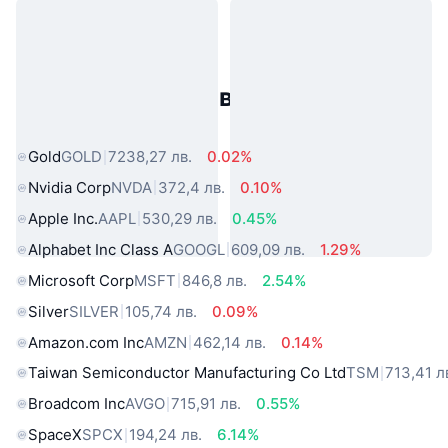
Популярни активи от реалния
свят
Gold
GOLD
7238,27 лв.
0.02%
Nvidia Corp
NVDA
372,4 лв.
0.10%
Apple Inc.
AAPL
530,29 лв.
0.45%
Alphabet Inc Class A
GOOGL
609,09 лв.
1.29%
Microsoft Corp
MSFT
846,8 лв.
2.54%
Silver
SILVER
105,74 лв.
0.09%
Amazon.com Inc
AMZN
462,14 лв.
0.14%
Taiwan Semiconductor Manufacturing Co Ltd
TSM
713,41 л
Broadcom Inc
AVGO
715,91 лв.
0.55%
SpaceX
SPCX
194,24 лв.
6.14%