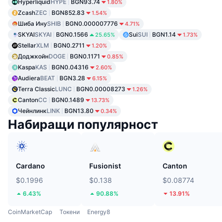
Hyperliquid
HYPE
BGN93.74
1.80%
Zcash
ZEC
BGN852.83
1.54%
Шиба Ину
SHIB
BGN0.000007776
4.71%
SKYAI
SKYAI
BGN0.1566
Sui
SUI
BGN1.14
25.65%
1.73%
Stellar
XLM
BGN0.2711
1.20%
Доджкойн
DOGE
BGN0.1171
0.85%
Kaspa
KAS
BGN0.04316
2.60%
Audiera
BEAT
BGN3.28
6.15%
Terra Classic
LUNC
BGN0.00008273
1.26%
Canton
CC
BGN0.1489
13.73%
Чейнлинк
LINK
BGN13.80
0.34%
Набиращи популярност
Cardano
Fusionist
Canton
$0.1996
$0.138
$0.08774
6.43%
90.88%
13.91%
CoinMarketCap
Токени
Energy8