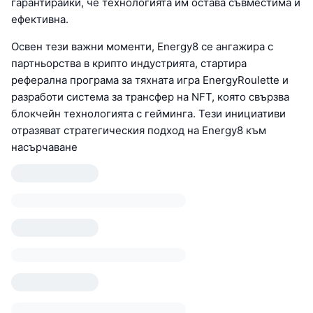
гарантирайки, че технологията им остава съвместима и
ефективна.
Освен тези важни моменти, Energy8 се ангажира с
партньорства в крипто индустрията, стартира
реферална програма за тяхната игра EnergyRoulette и
разработи система за трансфер на NFT, която свързва
блокчейн технологията с гейминга. Тези инициативи
отразяват стратегическия подход на Energy8 към
насърчаване