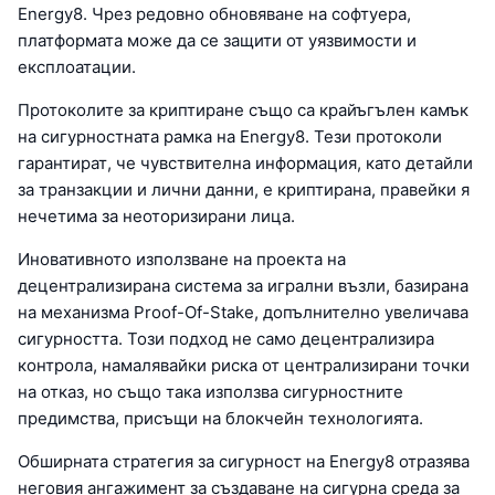
Energy8. Чрез редовно обновяване на софтуера,
платформата може да се защити от уязвимости и
експлоатации.
Протоколите за криптиране също са крайъгълен камък
на сигурностната рамка на Energy8. Тези протоколи
гарантират, че чувствителна информация, като детайли
за транзакции и лични данни, е криптирана, правейки я
нечетима за неоторизирани лица.
Иновативното използване на проекта на
децентрализирана система за игрални възли, базирана
на механизма Proof-Of-Stake, допълнително увеличава
сигурността. Този подход не само децентрализира
контрола, намалявайки риска от централизирани точки
на отказ, но също така използва сигурностните
предимства, присъщи на блокчейн технологията.
Обширната стратегия за сигурност на Energy8 отразява
неговия ангажимент за създаване на сигурна среда за