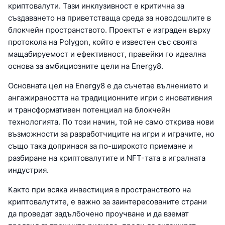
криптовалути. Тази инклузивност е критична за
създаването на приветстваща среда за новодошлите в
блокчейн пространството. Проектът е изграден върху
протокола на Polygon, който е известен със своята
мащабируемост и ефективност, правейки го идеална
основа за амбициозните цели на Energy8.
Основната цел на Energy8 е да съчетае вълнението и
ангажираността на традиционните игри с иновативния
и трансформативен потенциал на блокчейн
технологията. По този начин, той не само открива нови
възможности за разработчиците на игри и играчите, но
също така допринася за по-широкото приемане и
разбиране на криптовалутите и NFT-тата в игралната
индустрия.
Както при всяка инвестиция в пространството на
криптовалутите, е важно за заинтересованите страни
да проведат задълбочено проучване и да вземат