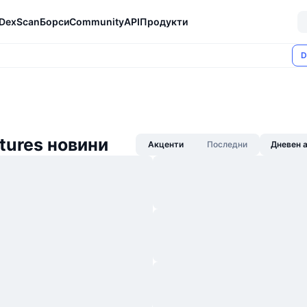
DexScan
Борси
Community
API
Продукти
D
ures новини
Акценти
Последни
Дневен 