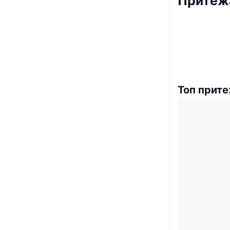
Притеж
Топ прит