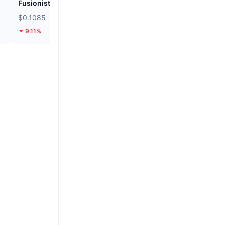
Fusionist
Biconomy
$0.1085
$0.05623
9.11%
40.11%