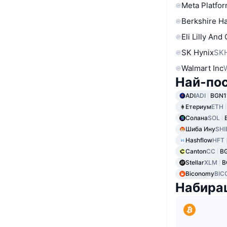
Meta Platfor
Berkshire Ha
Eli Lilly And
SK Hynix
SK
Walmart Inc
Най-по
ADI
ADI
BGN1
Етериум
ETH
Солана
SOL
Шиба Ину
SHI
Hashflow
HFT
Canton
CC
BG
Stellar
XLM
B
Biconomy
BIC
Набира