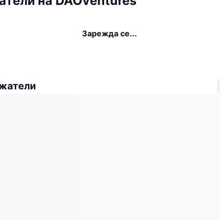
атели на DAOventures
Зарежда се...
ежатели