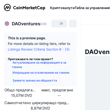
Криптовалути
Табла за управление
DAOventures
2K
DVD
This is a preview page.
For more details on listing tiers, refer to
Listings Review Criteria Section B - (3).
DAOvent
Притежавате ли този проект?
Актуализиране на информацията за
токена
Изпращане на отключвания на токени
Заявете значка на общността
Общо предлагане
макс. предлагане
15,07M DVD
--
Самоотчетено циркулиращо предлагане
8,97M DVD