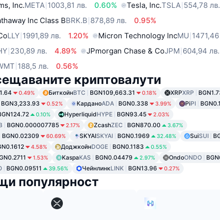
ms, Inc.
META
1003,81 лв.
0.60%
Tesla, Inc.
TSLA
554,78 лв
thaway Inc Class B
BRK.B
878,89 лв.
0.95%
 Co
LLY
1991,89 лв.
1.20%
Micron Technology Inc
MU
1471,46
HY
230,89 лв.
4.89%
JPmorgan Chase & Co
JPM
604,94 лв.
WMT
188,5 лв.
0.56%
сещаваните криптовалути
1.64
Биткойн
BTC
BGN109,663.31
XRP
XRP
BGN1.7
0.49%
0.18%
BGN3,233.93
Кардано
ADA
BGN0.338
Pi
PI
BGN0.
0.52%
3.99%
BGN124.72
Hyperliquid
HYPE
BGN93.45
0.10%
2.03%
B
BGN0.000007785
Zcash
ZEC
BGN870.00
2.17%
3.67%
BGN0.02309
SKYAI
SKYAI
BGN0.1969
Sui
SUI
BG
60.69%
32.48%
N0.1612
Доджкойн
DOGE
BGN0.1183
4.58%
0.55%
GN0.2711
Kaspa
KAS
BGN0.04479
Ondo
ONDO
BGN
1.53%
2.97%
O
BGN0.09511
Чейнлинк
LINK
BGN13.96
39.56%
0.27%
щи популярност