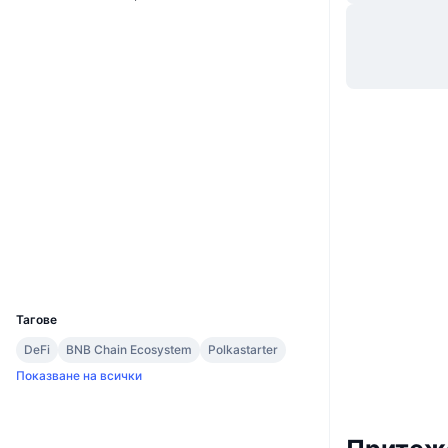
Уебсайт
Website
Whitepaper
Социални медии
0x77dc...9d9582
Договори
Одити
etherscan.io
Експлоръри
Портфейли
UCID
8478
Тагове
DeFi
BNB Chain Ecosystem
Polkastarter
Показване на всички