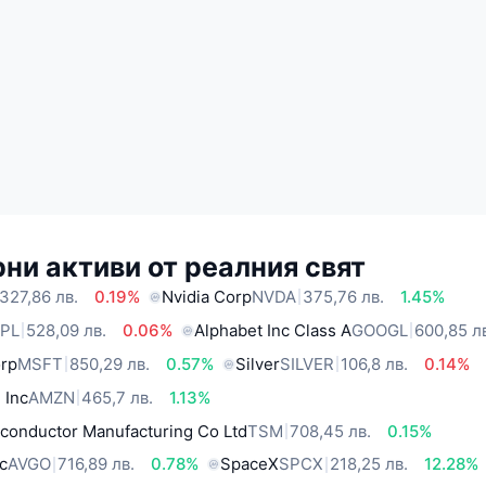
ни активи от реалния свят
327,86 лв.
0.19%
Nvidia Corp
NVDA
375,76 лв.
1.45%
PL
528,09 лв.
0.06%
Alphabet Inc Class A
GOOGL
600,85 л
orp
MSFT
850,29 лв.
0.57%
Silver
SILVER
106,8 лв.
0.14%
 Inc
AMZN
465,7 лв.
1.13%
conductor Manufacturing Co Ltd
TSM
708,45 лв.
0.15%
c
AVGO
716,89 лв.
0.78%
SpaceX
SPCX
218,25 лв.
12.28%