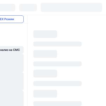
EX Режим
анализ на CMC