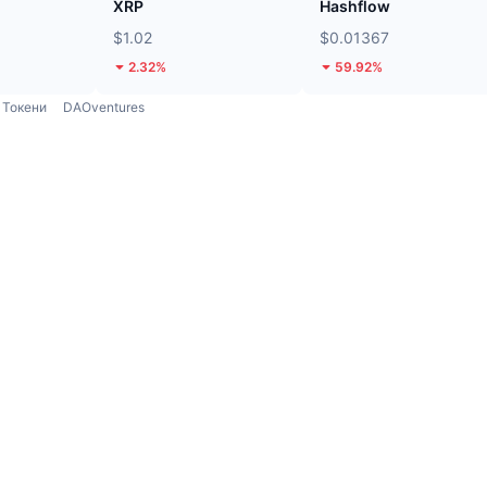
XRP
Hashflow
$1.02
$0.01367
2.32%
59.92%
Токени
DAOventures