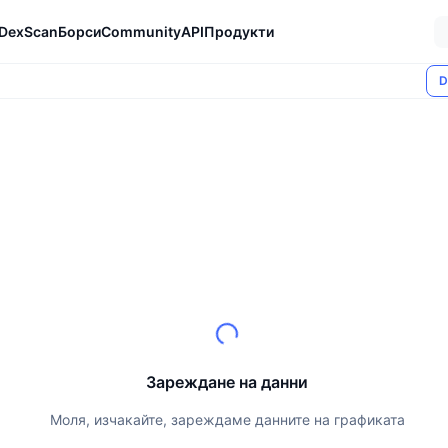
DexScan
Борси
Community
API
Продукти
D
Зареждане на данни
Моля, изчакайте, зареждаме данните на графиката