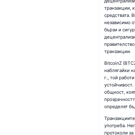
децентрализи
транзакции, 
средствата. 
независимо о
бързи и сигу
децентрализи
правителство,
транзакции.
BitcoinZ (BTC
наблягайки н
г., той работ
устойчивост. 
общност, коя
прозрачностт
определят бъ
Транзакциите 
употреба. Не
протоколи за