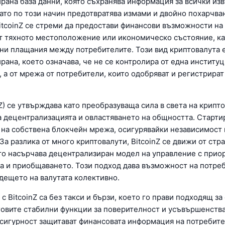
рана база данни, която съхранява информация за всички и
като по този начин предотвратява измами и двойно похарчва
BitcoinZ се стреми да предостави финансови възможности на
т тяхното местоположение или икономическо състояние, ка
рни плащания между потребителите. Този вид криптовалута 
рана, което означава, че не се контролира от една институц
 а от мрежа от потребители, които одобряват и регистрират
Z) се утвърждава като преобразуваща сила в света на крипт
а децентрализацията и овластяването на общността. Старти
и на собствена блокчейн мрежа, осигурявайки независимост 
За разлика от много криптовалути, BitcoinZ се движи от стр
то насърчава децентрализиран модел на управление с прио
а и приобщаването. Този подход дава възможност на потре
дещето на валутата колективно.
с BitcoinZ са без такси и бързи, което го прави подходящ з
говите стабилни функции за поверителност и усъвършенств
 сигурност защитават финансовата информация на потребите