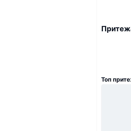
Притежа
Топ прит