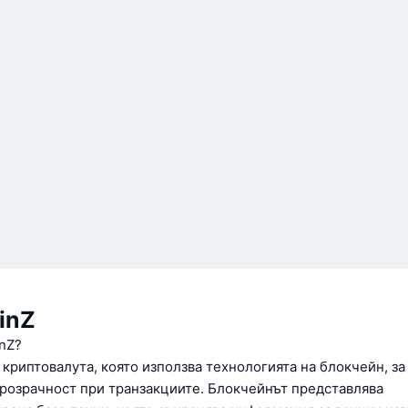
oinZ
inZ?
д криптовалута, която използва технологията на блокчейн, за
прозрачност при транзакциите. Блокчейнът представлява