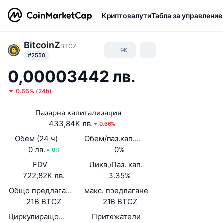
Криптовалути
Табла за управление
BitcoinZ
BTCZ
9K
#2550
0,00003442 лв.
0.66%
(
24h
)
Пазарна капитализация
433,84K лв.
0.66%
Обем (24 ч)
Обем/паз.кап. (24 ч)
0 лв.
0%
0%
FDV
Ликв./Паз. кап.
722,82K лв.
3.35%
Общо предлагане
макс. предлагане
21B BTCZ
21B BTCZ
Циркулиращо предлагане
Притежатели