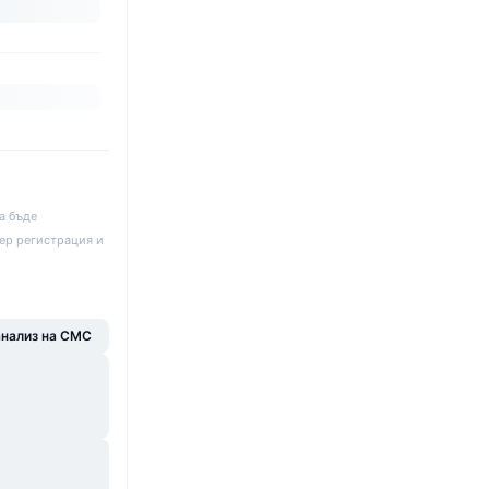
а бъде
ер регистрация и
анализ на CMC