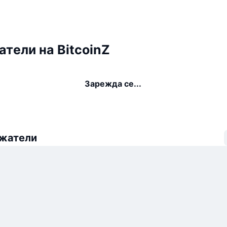
тели на BitcoinZ
Зарежда се...
ежатели