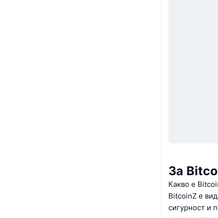
За Bitc
Какво е Bitco
BitcoinZ е ви
сигурност и 