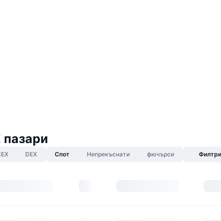
Z пазари
CEX
DEX
Спот
Непрекъснати
фючърси
Филтр