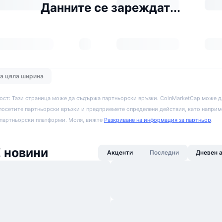
Данните се зареждат...
на цяла ширина
ост: Тази страница може да съдържа партньорски връзки. CoinMarketCap може д
посетите партньорски връзки и предприемете определени действия, като наприм
 партньорски платформи. Моля, вижте
Разкриване на информация за партньор
.
Z новини
Акценти
Последни
Дневен 