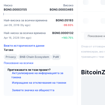
Ниско
Високо
BGN0.00003155
BGN0.00003465
Най-висока за всички времена
BGN0.05193
Jan 09, 2018
(
9y ago
)
-99.93
%
Най-ниска за всички времена
BGN0.0000132
Показване 
Apr 16, 2026
(
4m ago
)
+
160.75
%
Вижте историческите данни
Отказ от отговорн
Тагове
компенсиран, ако 
транзакция с тези
Privacy
BNB Chain Ecosystem
PoW
Показване на всички
Притежавате ли този проект?
Bitcoin
Актуализиране на информацията за
токена
Изпращане на отключвания на токени
Заявете значка на общността