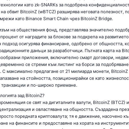
технологии като zk-SNARKs за подобрена конфиденциалност
на обвит BitcoinZ (wBTCZ) разширява неговата полезност, п
мрежи като Binance Smart Chain чрез BitcoinZ Bridge.
низъм на обществения фонд, представлява значително подоб
процент от наградите за блокове за подкрепа на развитието
 подход осигурява финансиране, одобрено от общността, ко
радиционните данъци за разработчици. Пътната карта на Bit
нообразни приложения, включително смарт договори, недв
щевременно се стреми към листинг на борси за подобряване
. С максимално предлагане от 21 милиарда монети, BitcoinZ
запазване на стойността, позиционирайки се като жизнеспо
 транзакции и по-широко приемане.
логията зад BitcoinZ?
роменящия се свят на дигиталните валути, BitcoinZ (BTCZ) и
централизация и овластяване на общността. Създадена през 
 просто поредната криптовалута; тя е движение, насочено к
ане на финансите и предоставяне на хората на инструментит