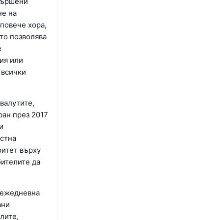
звършени
не на
 повече хора,
то позволява
е
ия или
 всички
овалутите,
ран през 2017
и
астна
ритет върху
бителите да
а ежедневна
ани
лите,