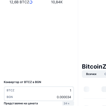
12,6B BTCZ
10,84K
Уебсайт
Website
Whitepaper
Социални медии
0xcBBB...E099D8
Договори
3.1
Рейтинг (CertiK)
bscscan.com
Експлоръри
Портфейли
Bitcoin
UCID
Всички
2041
Конвертор от BTCZ в BGN
BTCZ
BGN
Представяне на цената
24 ч