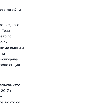
.
озволявайки
рение, като
. Този
ето го
coinZ
ижими имоти и
 на
 осигурява
собна опция
зпъква като
2017 г.,
ъм
е, които са