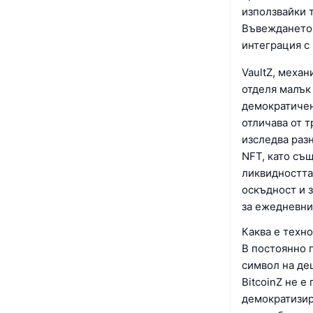
използвайки 
Въвеждането 
интеграция с 
VaultZ, меха
отделя малък 
демократичен
отличава от т
изследва раз
NFT, като съ
ликвидността
оскъдност и 
за ежедневни
Каква е техно
В постоянно п
символ на де
BitcoinZ не е
демократизир