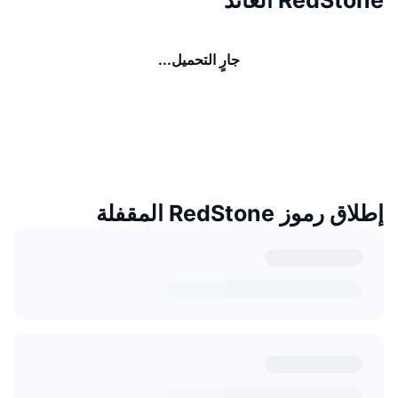
جارٍ التحميل...
إطلاق رموز RedStone المقفلة