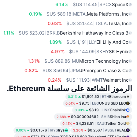
6.14%
SPCX
SpaceX
0.19%
META
Meta Platforms, Inc.
0.63%
TSLA
Tesla, Inc.
1.11%
BRK.B
Berkshire Hathaway Inc Class B
1.89%
LLY
Eli Lilly And Co
4.97%
SKHY
SK Hynix
1.31%
MU
Micron Technology Inc
0.82%
JPM
JPmorgan Chase & Co
0.24%
WMT
Walmart Inc
الرموز الشائعة على سلسلة Ethereum.
$1,901.50
ETH
Ethereum
0.31%
$9.75
LEO
UNUS SED LEO
0.01%
$8.19
LINK
Chainlink
0.99%
$0.000004682
SHIB
Shiba Inu
2.68%
$4,238.51
XAUt
Tether Gold
0.41%
$0.01576
IRYS
Irys
$0.2567
ASSET
REAL
9.00%
3.20%
$774.53
SPYon
SPDR S&P 500 Tokenized ETF (Ondo)