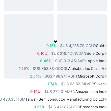
أصول العالم الحقيقي الشائعة
0.17%
GOLD
Gold
0.10%
NVDA
Nvidia Corp
0.45%
AAPL
Apple Inc.
1.29%
GOOGL
Alphabet Inc Class A
2.54%
MSFT
Microsoft Corp
1.74%
SILVER
Silver
0.14%
AMZN
Amazon.com Inc
TSM
Taiwan Semiconductor Manufacturing Co Ltd
0.55%
AVGO
Broadcom Inc