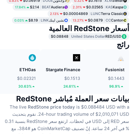
Stellar
XLM
$0.1615
دوجكوين
DOGE
$0.06919
0.83%
0.32%
$2.14
BEAT
Audiera
$0.02565
KAS
Kaspa
17.84%
2.31%
$0.00004869
LUNC
Terra Classic
2.13%
Canton
CC
$0.0879
تشين لينك
LINK
$8.19
0.03%
13.27%
أسعار RedStone العالمية
$0.08848
United States Dollar
RED/USD
رائج
ETHGas
Stargate Finance
Fusionist
$0.02321
$0.1513
$0.1443
30.63%
24.61%
96.9%
بيانات سعر العملة مُباشر RedStone
The live
RedStone price today
is $0.088484 USD with a
24-hour trading volume of $2,010,071 USD.
نقوم بتحديث
سعر RED إلى USD في لحظات.
ارتفع سعر RedStone بنسبة 0.31
% في آخر 24 ساعة.
إنّ تصنيف CoinMarketCap هو #384، مع