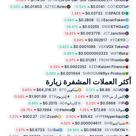
0.30%
$0.01403
AZTEC
Aztec
$0.0141
COTI
COTI
0.20%
11.52%
$0.02732
ID
SPACE ID
1.34%
$0.2808
ELG
EscoinToken
0.88%
$0.02255
GWEI
ETHGas
26.41%
$0.003778
JCT
Janction
14.82%
$0.002917
XYO
XYO
0.84%
$0.0001089
VGX
VGX Token
0.42%
$0.0000002323
WAT
Wat
0.89%
$0.01291
FRONT
Frontier
0.37%
$0.0002352
KZEN
Kaizen Finance
0.28%
$0.001944
SHROOM
Niftyx Protocol
0.00%
أكثر العملات المشفرة زيارة
ADI
ADI
$6.89
بيتكوين
BTC
$64,316.31
0.65%
0.12%
إكس أر بي
XRP
$1.03
إيثريوم
ETH
$1,901.69
0.24%
2.04%
Pi
PI
$0.0868
كاردانو
ADA
$0.2015
6.86%
5.23%
سولانا
SOL
$72.89
Heima
HEI
$0.1994
58.75%
1.35%
$502.27
ZEC
Zcash
$55.62
HYPE
Hyperliquid
1.21%
0.50%
شيبا إينو
SHIB
$0.000004611
4.50%
$0.6733
SUI
Sui
$0.09838
SKYAI
SKYAI
1.57%
28.50%