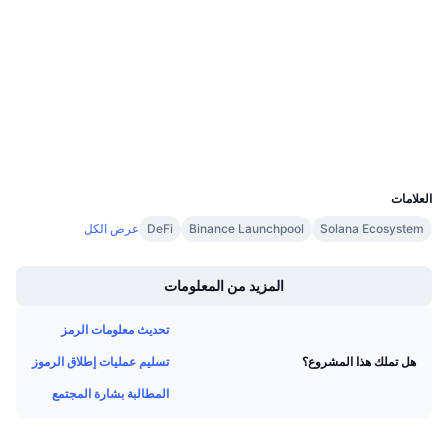
Audits
معدلات التمويل
etherscan.io
مستشكفات
المحافظ
UCID
21707
العلامات
Solana Ecosystem
Binance Launchpool
DeFi
عرض الكل
Boost
المزيد من المعلومات
تحديث معلومات الرمز
تسليم عمليات إطلاق الرموز
هل تملك هذا المشروع؟
المطالبة بشارة المجتمع