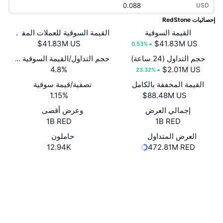
USD
جديد
صناديق الاستثمار المتداولة في العملات المشفرة
x402
إحصائيات RedStone
كريبتو
القيمة السوقية
القيمة السوقية للعملات المفتوحة
صناديق المؤشرات المتداولة لـ بيتكوين
0.53%
سياسة
صناديق المؤشرات المتداولة لـ إيثريوم
حجم التداول (24 ساعة)
حجم التداول/القيمة السوقية (24 ساعة)
4.8%
23.32%
الرياضة
القيمة المخففة بالكامل
تصفية/قيمة سوقية
التحليل الفني
1.15%
المالية
إجمالي العرض
وعرض أقصى
RSI
1B RED
1B RED
تقنية
MACD
العرض المتداول
حاملون
12.94K
472.81M RED
NFT
موقع إلكتروني
Website
المشتقات
الوسائط الاجتماعية
إحصائيات NFT الشاملة
نظرة عامة
0xc43c...0bb5de
العقود
المبيعات القادمة
تصفيات
4.3
تقييم (CertiK)