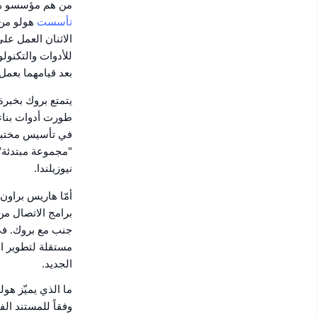
من هم مؤسسو ه
تأسست
هولو من 
للأدوات والتكنول
بعد قيامهما بعمل (Ceptr)، وهو إطار من نظير إلى نظير للتطبيقات اللامركزي، وكان قد عمل علي
في تأسيس مختبرا
"مجموعة مبتدئة" لل
نيوزيلندا.
برامج الاتصال من
مستقلة لتطوير ا
الجديد.
ما الذي يميّز هول
وفقاً للمستند ال