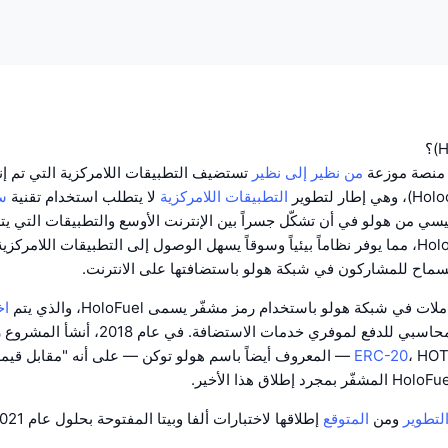
من نظير إلى نظير
تستضيف التطبيقات اللامركزية التي تم إن
التطبيقات اللامركزية
لا يتطلب استخدام تقنية
س
سي من هولو في أن تشكّل جسراً بين الإنترنت الأوسع والتطبيقات التي يتم
باستخدام Holochain، مما يوفر نظاماً بيئياً وسوقاً يسهل الوصول إلى التطبيقات اللامركز
سماح للمشاركون في شبكة هولو باستضافتها على الانترنت.
 في شبكة هولو باستخدام رمز مشفّر يسمى HoloFuel، والذي يتم
اخ
كنظام محاسبي للدفع لموفري خدمات الاستضافة. في عا
HOT — المعروف أيضاً باسم هولو توكن — على أنه "مقابل قيمة"، أي يمكن
ERC-20
لتطوير
ومن
المتوقع
إطلاقها لاختبارات ألفا وبيتا المفتوحة بحلول عام 2021.