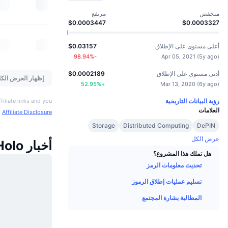
منخفض
مرتفع
$0.0003447
$0.0003327
أعلى مستوى على الإطلاق
$0.03157
%
-98.94
Apr 05, 2021
(
5y ago
)
أدنى مستوى على الإطلاق
$0.0002189
إظهار العرض الكا
52.95
%
+
Mar 13, 2020
(
6y ago
)
رؤية البيانات التاريخية
iliate links and you
العلامات
o
Affiliate Disclosure
Storage
Distributed Computing
DePIN
عرض الكل
أخبار Holo
هل تملك هذا المشروع؟
تحديث معلومات الرمز
تسليم عمليات إطلاق الرموز
المطالبة بشارة المجتمع