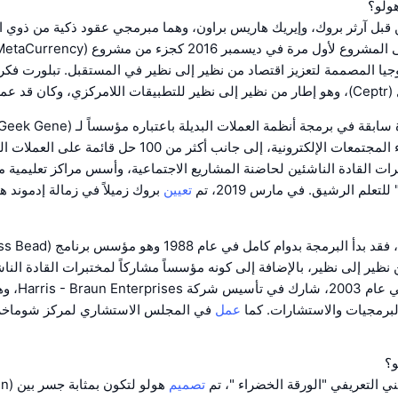
ولو؟
قبل آرثر بروك، وإيريك هاريس براون، وهما مبرمجي عقود ذكية من ذوي ا
وجيا المصممة لتعزيز اقتصاد من نظير إلى نظير في المستقبل. تبلورت فكرة 
ه كلاهما.
طورت أدوات بناء المجتمعات الإلكترونية، إلى جانب أكثر من 100 
ت القادة الناشئين لحاضنة المشاريع الاجتماعية، وأسس مراكز تعليمية 
تعلم الرشيق. في مارس 2019، تم
تعيين
بروك زميلاً في زمالة إدموند ه
 نظير إلى نظير، بالإضافة إلى كونه مؤسساً مشاركاً لمختبرات القادة الناشئ
جنب مع بروك. في عام 03
لبرمجيات والاستشارات. كما
عمل
في المجلس الاستشاري لمركز شوماخر 
و؟
فني التعريفي "الورقة الخضراء "، تم
تصميم