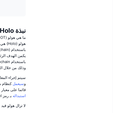
نبذة Holo
ما هي هولو (HOT)؟
هولو (Holo) هي منصة موزعة
باستخدام (Holochain)، وهي إطار لتطوير
يكمن الهدف الرئي
وذلك من خلال ال
سيتم إجراء المعاملات
و
سيعمل
قائما على معيار
، 
استبداله
بـ رمز HoloFuel المشفّر بمجرد إطلاق هذا الأخير.
لا تزال هولو قيد
ا