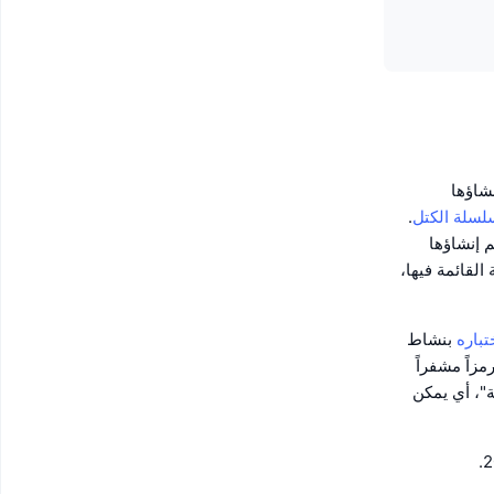
شاؤها
لسلة الكتل
.
 إنشاؤها
ية القائمة فيها،
تباره
بنشاط
م 2018، أنشأ المشروع رمزاً مشفراً