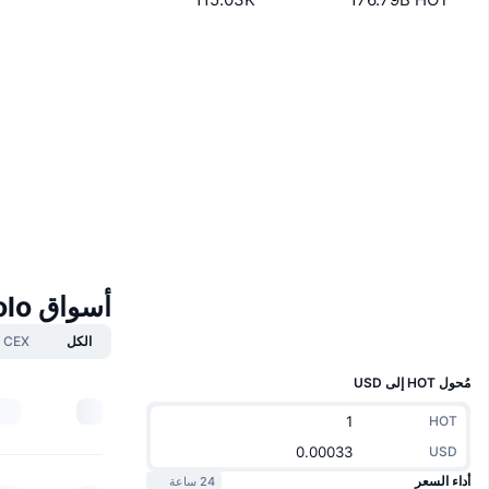
Boost
Whitepaper
Website
موقع إلكتروني
الوسائط الاجتماعية
0x6c6e...8526e2
العقود
Audits
etherscan.io
مستشكفات
أسواق Holo
المحافظ
UCID
الكل
CEX
2682
مُحول HOT إلى USD
HOT
USD
أداء السعر
24 ساعة