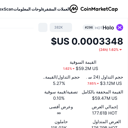
العملات المشفرة
لوحات المعلومات
exScan
Holo
382K
#296
HOT
)
24h
(
1.62%
القيمة السوقية
1.62%
حجم التداول (24 ساعة)
حجم التداول/القيمة السوقية (24 ساعة)
5.27%
7.65%
القيمة المخففة بالكامل
تصفية/قيمة سوقية
0.10%
إجمالي العرض
وعرض أقصى
∞
177.61B HOT
العرض المتداول
حاملون
115.03K
176.79B HOT