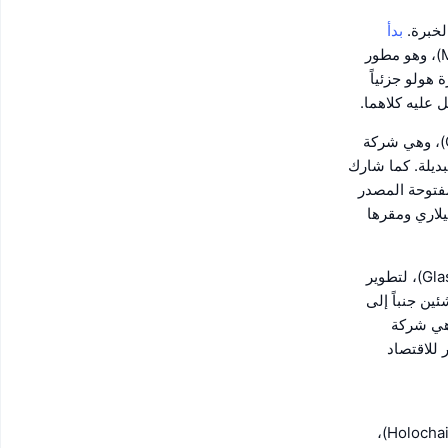
لخبرة.
بدأ
الاثنان العمل على المشروع لأول مرة في ديسمبر 2016 كجزء من مشروع (MetaCurrency)، وهو مطور
هولو جزئياً
يتمتع بروك بخبرة سابقة في برمجة أنظمة العملات البديلة باعتباره مؤسساً لـ (Geek Gene)، وهي شركة
حل قائمة على العملات البديلة. كما شارك
مفتوحة المصدر
يلاري ومقرها
أمّا هاريس براون، فقد بدأ البرمجة بدوام كامل في عام 1988 وهو مؤسس برنامج (Glass Bead)، لتطوير
ين جنباً إلى
20، شارك في تأسيس شركة Harris - Braun Enterprises، وهي شركة
للاقتصاد
هولو لتكون بمثابة جسر بين (Holochain)،