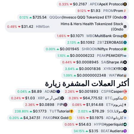
$0.2167
APEX
ApeX Protocol
0.33%
$1.93
PROM
Prom
9.12%
$725.54
QQQon
Invesco QQQ Tokenized ETF (Ondo)
0.12%
Hims & Hers Health Tokenized Stock
$31.42
HIMSon
0.49%
(Ondo)
$0.1071
MBG
MultiBank Group
1.65%
$0.1092
ZBT
ZEROBASE
2.13%
$0.001945
SHROOM
Niftyx Protocol
0.00%
$0.00006232
PEAK
PEAKDEFI
1.10%
$0.0008945
SAI
Sharpe AI
0.44%
$0.0001836
XYRO
XYRO
3.64%
$0.0000002348
WAT
Wat
1.09%
أكثر العملات المشفرة زيارة
$6.89
ADI
ADI
$0.001893
CSPR
Casper
0.04%
2.26%
بيتكوين
BTC
$64,775.52
إكس أر بي
XRP
$1.03
0.24%
0.28%
إيثريوم
ETH
$1,914.68
Pi
PI
$0.0898
2.36%
0.08%
سولانا
SOL
$76.29
Tutorial
TUT
$0.1773
238.80%
2.02%
كاردانو
ADA
$0.1975
PAX Gold
PAXG
$4,347.51
0.20%
1.15%
$54.63
HYPE
Hyperliquid
0.05%
$3.15
BEAT
Audiera
34.15%