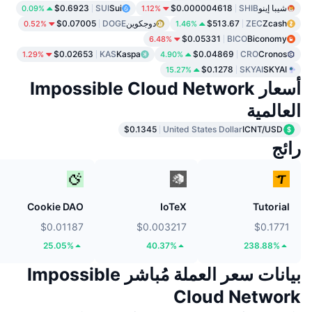
شيبا إينو
SHIB
$0.000004618
Sui
SUI
$0.6923
0.09%
1.12%
Zcash
ZEC
$513.67
دوجكوين
DOGE
$0.07005
0.52%
1.46%
$0.05331
BICO
Biconomy
6.48%
$0.02653
KAS
Kaspa
$0.04869
CRO
Cronos
1.29%
4.90%
$0.1278
SKYAI
SKYAI
15.27%
أسعار Impossible Cloud Network
العالمية
$0.1345
United States Dollar
ICNT/USD
رائج
Cookie DAO
IoTeX
Tutorial
$0.01187
$0.003217
$0.1771
25.05%
40.37%
238.88%
بيانات سعر العملة مُباشر Impossible
Cloud Network