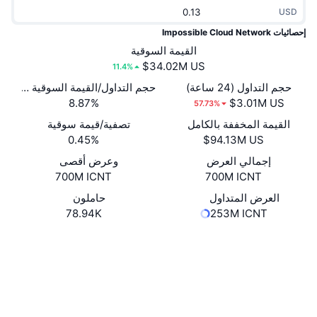
جديد
USD
صناديق الاستثمار المتداولة في العملات المشفرة
x402
إحصائيات Impossible Cloud Network
كريبتو
صناديق المؤشرات المتداولة لـ بيتكوين
القيمة السوقية
11.4%
سياسة
صناديق المؤشرات المتداولة لـ إيثريوم
حجم التداول (24 ساعة)
حجم التداول/القيمة السوقية (24 ساعة)
8.87%
57.73%
الرياضة
التحليل الفني
القيمة المخففة بالكامل
تصفية/قيمة سوقية
0.45%
المالية
RSI
إجمالي العرض
وعرض أقصى
700M ICNT
700M ICNT
تقنية
MACD
العرض المتداول
حاملون
78.94K
253M ICNT
NFT
المشتقات
موقع إلكتروني
Website
Whitepaper
الوسائط الاجتماعية
إحصائيات NFT الشاملة
نظرة عامة
0xe5e0...825661
العقود
المبيعات القادمة
تصفيات
4.2
تقييم (CertiK)