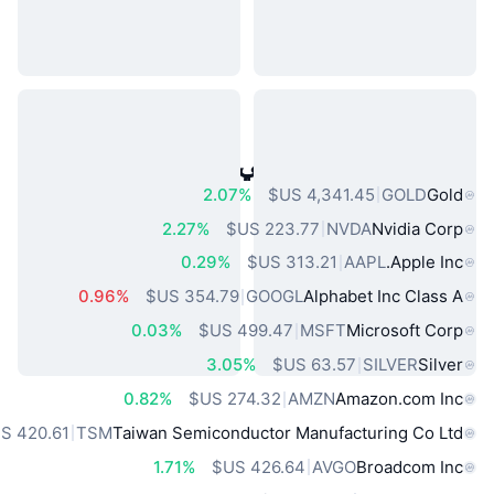
أصول العالم الحقيقي الشائعة
2.07%
GOLD
Gold
2.27%
NVDA
Nvidia Corp
0.29%
AAPL
Apple Inc.
0.96%
GOOGL
Alphabet Inc Class A
0.03%
MSFT
Microsoft Corp
3.05%
SILVER
Silver
0.82%
AMZN
Amazon.com Inc
TSM
Taiwan Semiconductor Manufacturing Co Ltd
1.71%
AVGO
Broadcom Inc