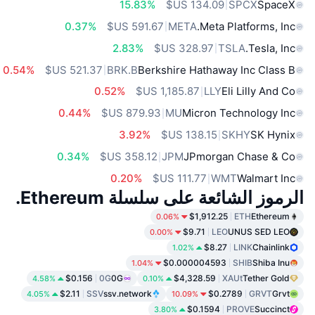
15.83%
SPCX
SpaceX
0.37%
META
Meta Platforms, Inc.
2.83%
TSLA
Tesla, Inc.
0.54%
BRK.B
Berkshire Hathaway Inc Class B
0.52%
LLY
Eli Lilly And Co
0.44%
MU
Micron Technology Inc
3.92%
SKHY
SK Hynix
0.34%
JPM
JPmorgan Chase & Co
0.20%
WMT
Walmart Inc
الرموز الشائعة على سلسلة Ethereum.
$1,912.25
ETH
Ethereum
0.06%
$9.71
LEO
UNUS SED LEO
0.00%
$8.27
LINK
Chainlink
1.02%
$0.000004593
SHIB
Shiba Inu
1.04%
$0.156
0G
0G
$4,328.59
XAUt
Tether Gold
4.58%
0.10%
$2.11
SSV
ssv.network
$0.2789
GRVT
Grvt
4.05%
10.09%
$0.1594
PROVE
Succinct
3.80%