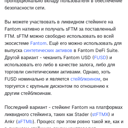
пропорционально вкладу пользователя в обеспечение
безопасности сети.
Вы можете участвовать в ликвидном стейкинге на
Fantom нативно и получать sFTM за поставленный
FTM. sFTM можно свободно использовать во всей
экосистеме
Fantom
. Ещё его можно использовать для
выпуска
синтетических активов
в Fantom DeFi Suite.
Другой вариант - чеканить Fantom USD (
FUSD
) и
использовать его либо в качестве залога, либо для
торговли синтетическими активами. Однако, хоть
FUSD номинально и является
стейблкоином
, он
торгуется с крупным дисконтом по отношению к
другим стейблкоинам.
Последний вариант - стейкинг Fantom на платформах
ликвидного стейкинга, таких как Stader (
stFTMX
) и
Ankr (
aFTMb
). Процесс при этом ровно такой же, как и