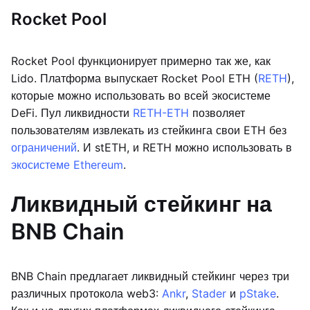
Rocket Pool
Rocket Pool функционирует примерно так же, как
Lido. Платформа выпускает Rocket Pool ETH (
RETH
),
которые можно использовать во всей экосистеме
DeFi. Пул ликвидности
RETH-ETH
позволяет
пользователям извлекать из стейкинга свои ETH без
ограничений
. И stETH, и RETH можно использовать в
экосистеме Ethereum
.
Ликвидный стейкинг на
BNB Chain
BNB Chain предлагает ликвидный стейкинг через три
различных протокола web3:
Ankr
,
Stader
и
pStake
.