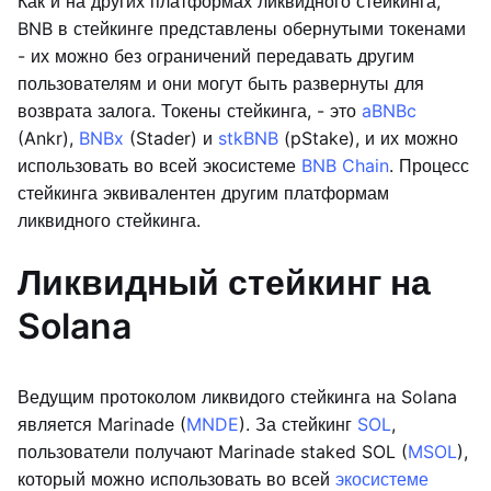
Как и на других платформах ликвидного стейкинга,
BNB в стейкинге представлены обернутыми токенами
- их можно без ограничений передавать другим
пользователям и они могут быть развернуты для
возврата залога. Токены стейкинга, - это
aBNBc
(Ankr),
BNBx
(Stader) и
stkBNB
(pStake), и их можно
использовать во всей экосистеме
BNB Chain
. Процесс
стейкинга эквивалентен другим платформам
ликвидного стейкинга.
Ликвидный стейкинг на
Solana
Ведущим протоколом ликвидого стейкинга на Solana
является Marinade (
MNDE
). За стейкинг
SOL
,
пользователи получают Marinade staked SOL (
MSOL
),
который можно использовать во всей
экосистеме