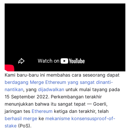
Kami baru-baru ini membahas cara seseorang dapat
berdagang Merge Ethereum yang sangat dinanti-
nantikan
, yang
dijadwalkan
untuk mulai tayang pada
15 September 2022. Perkembangan terakhir
menunjukkan bahwa itu sangat tepat — Goerli,
jaringan tes
Ethereum
ketiga dan terakhir, telah
berhasil merge
ke
mekanisme konsensus
proof-of-
stake
(PoS).