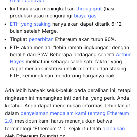
smart contract
.
Ini
tidak
akan meningkatkan
throughput
(hasil
produksi) atau mengurangi
biaya gas
.
ETH yang staking
hanya akan dapat ditarik 6-12
bulan setelah Merge.
Tingkat
penerbitan
Ethereum akan turun 90%.
ETH akan menjadi "lebih ramah lingkungan" dengan
beralih dari PoW. Beberapa pedagang seperti
Arthur
Hayes
melihat ini sebagai salah satu faktor yang
dapat menarik institusi untuk membeli dan staking
ETH, kemungkinan mendorong harganya naik.
Ada lebih banyak seluk-beluk pada peralihan ini, tetapi
ringkasan ini menangkap inti dari hal yang perlu Anda
ketahui. Anda dapat menemukan informasi lebih lanjut
dalam
penyelaman mendalam kami tentang Ethereum
2.0
, meskipun kami harus menunjukkan bahwa
terminologi "Ethereum 2.0" sejak itu telah
diabaikan
oleh Ethereum Foundation.