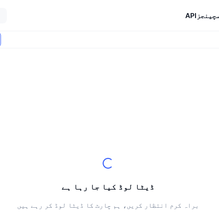
چینجز
API
ڈیٹا لوڈ کیا جا رہا ہے
براہ کرم انتظار کریں، ہم چارٹ کا ڈیٹا لوڈ کر رہے ہیں