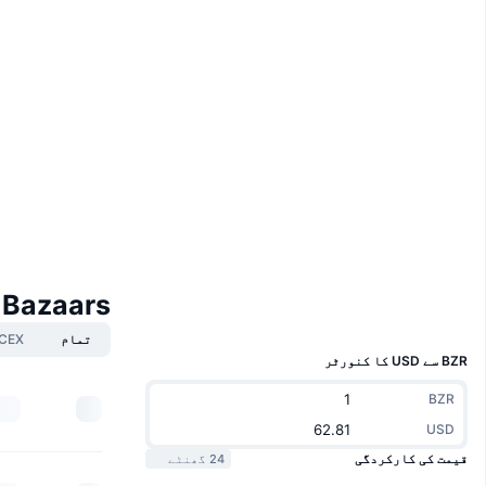
Whitepaper
Website
ویب سائٹ
سوشلز
0xa0A6...BE4AfC
مُعاہدے
3.9
درجہ بندی (CertiK)
Audits
polygonscan.com
ایکسپلوررز
والیٹس
Bazaars مارکیٹس
UCID
24554
تمام
CEX
BZR سے USD کا کنورٹر
BZR
USD
قیمت کی کارکردگی
24 گھنٹے