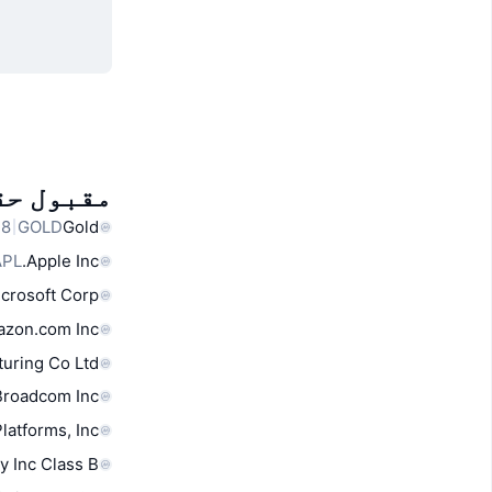
مقبول حق
28
GOLD
Gold
APL
Apple Inc.
crosoft Corp
zon.com Inc
uring Co Ltd
Broadcom Inc
latforms, Inc.
y Inc Class B