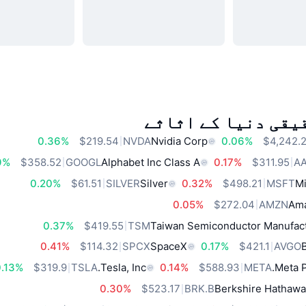
یقی دنیا کے اثاثے
0.36%
$219.54
NVDA
Nvidia Corp
0.06%
$4,242.
9%
$358.52
GOOGL
Alphabet Inc Class A
0.17%
$311.95
A
0.20%
$61.51
SILVER
Silver
0.32%
$498.21
MSFT
Mi
0.05%
$272.04
AMZN
Ama
0.37%
$419.55
TSM
Taiwan Semiconductor Manufact
0.41%
$114.32
SPCX
SpaceX
0.17%
$421.1
AVGO
.13%
$319.9
TSLA
Tesla, Inc.
0.14%
$588.93
META
Meta P
0.30%
$523.17
BRK.B
Berkshire Hathawa