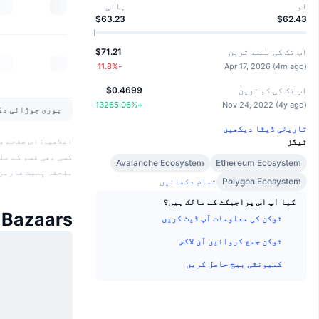
لو
ہائی
$63.23
$62.43
اب تک کی بلند ترین
$71.21
%
-11.8
Apr 17, 2026
(
4m ago
)
اب تک کی کم ترین
$0.4699
13265.06
%
+
Nov 24, 2022
(
4y ago
)
پوری چوڑائی دک
تاریخی ڈیٹا دیکھیں
ٹیگز
کسی بھی قسم کے مل
Avalanche Ecosystem
Ethereum Ecosystem
ملحقہ پلیٹ فارمز 
Polygon Ecosystem
تمام دکھائیں
کیا آپ اس پراجیکٹ کے مالک ہیں؟
Bazaars کی خبریں
ٹوکن کی معلومات اَپ ڈیٹ کریں
ٹوکن جمع کروائیں اَن لاکس
کمیونٹی بیج حاصل کریں