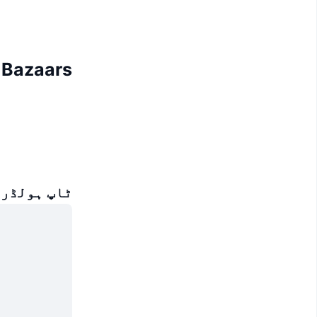
Bazaars ہولڈرز
ٹاپ ہولڈرز