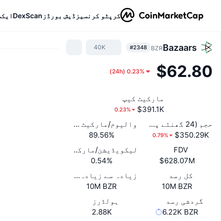
کرپٹو کرنسیز
ڈیش بورڈز
DexScan
ایکس
Bazaars
40K
#2348
BZR
$62.80
)
24h
(
0.23%
مارکیٹ کیپ
$391.1K
0.23%
حجم (24 گھنٹے پر مُشتمل)
والیوم/مارکیٹ کیپ (24 گھنٹے)
89.56%
$350.29K
0.79%
FDV
لیکویڈیشن/مارکیٹ کیپ
0.54%
$628.07M
کل رسد
زیادہ سے زیادہ رسد
10M BZR
10M BZR
گردشی رسد
ہولڈرز
2.88K
6.22K BZR