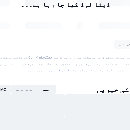
ڈیٹا لوڈ کیا جا رہا ہے۔۔۔
ھائیں
اعلامیہ: اس صفحے میں ملحقہ لنکس شامل ہو سکتے ہیں۔ اس صورت م
حقہ لنکس ملاحظہ کرتے ہیں، اور چند مخصوص اقدامات لیتے ہیں، جیسے کہ سائن اپ 
کے ذریعے لین دین کرنا۔ براہ کرم
ملحقہ اعلامیہ
سے رجوع کریں۔
اعلی
جدید ترین
CMC یومیہ ت