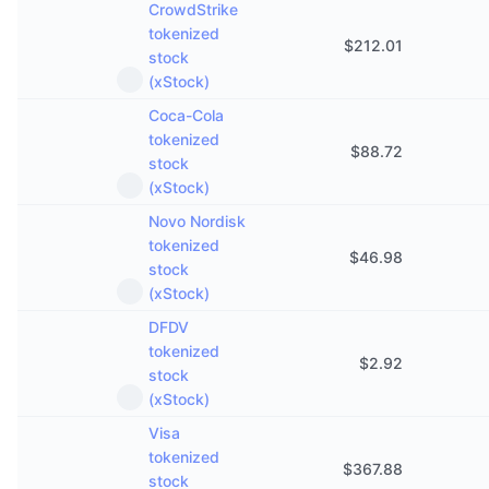
CrowdStrike
tokenized
$
212.01
stock
(xStock)
Coca-Cola
tokenized
$
88.72
stock
(xStock)
Novo Nordisk
tokenized
$
46.98
stock
(xStock)
DFDV
tokenized
$
2.92
stock
(xStock)
Visa
tokenized
$
367.88
stock