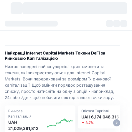
Криптовалюти
Інформаційні панелі
Криптовалюти
DexScan
Ринки
Рейтинг
Найкращі Internet Capital Markets Токени DeFi за
Ринковою Капіталізацією
Сигнали
Біржі
Категорії
New
Огляд ринку
Нижче наведені найпопулярніші криптомонети та
токени, які використовуються для Internet Capital
Популярні
Спільнота
Історичні Знімки
Спотовий ринок
Централізовані біржі
Markets. Вони перераховані за розміром їх ринкової
капіталізації. Щоб змінити порядок розташування
Новий
Фіди
API
Розблокування токенів
списку, просто натисніть на одну з опцій - наприклад,
Кількість криптовалют
Спот
24г або 7дн - щоб побачити сектор з іншої точки зору.
Лідери зростання
Теми
Прибуток
Продукти
Скарбниці Біткоїн
Деривативи
API
Ринкова
Обсяги Торгівлі
Капіталізація
UAH 6,174,046,316
Meme Explorer
Прямі ефіри
Активи реального світу
Скарбниці BNB
Продукти
Крипто API
UAH
3.7%
Децентралізовані біржі
21,029,381,812