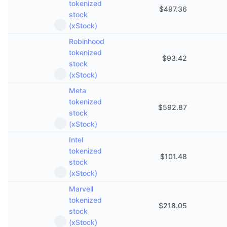
tokenized
Майбутні розпродажі
$
497.36
stock
Ставки фінансування
Навчайся та заробляй
(xStock)
Robinhood
Календарі
tokenized
$
93.42
stock
Календар ICO
(xStock)
Meta
Календар Подій
tokenized
$
592.87
stock
(xStock)
Intel
tokenized
$
101.48
stock
(xStock)
Marvell
tokenized
$
218.05
stock
(xStock)