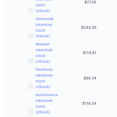
$
27.59
stock
(xStock)
Honeywell
tokenized
$
244.30
stock
(xStock)
Walmart
tokenized
$
114.81
stock
(xStock)
Medtronic
tokenized
$
88.34
stock
(xStock)
AstraZeneca
tokenized
$
116.54
stock
(xStock)