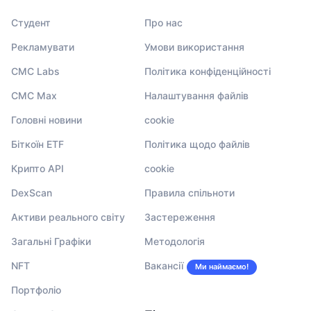
Студент
Про нас
Рекламувати
Умови використання
CMC Labs
Політика конфіденційності
CMC Max
Налаштування файлів
Головні новини
cookie
Біткоїн ETF
Політика щодо файлів
Крипто API
cookie
DexScan
Правила спільноти
Активи реального світу
Застереження
Загальні Графіки
Методологія
NFT
Вакансії
Ми наймаємо!
Портфоліо