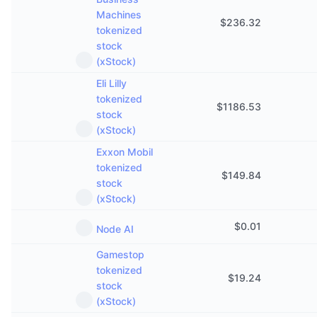
Machines
$
236.32
tokenized
stock
(xStock)
Eli Lilly
tokenized
$
1186.53
stock
(xStock)
Exxon Mobil
tokenized
$
149.84
stock
(xStock)
$
0.01
Node AI
Gamestop
tokenized
$
19.24
stock
(xStock)