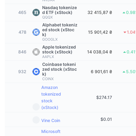
В тренді
Криптовалютні ETF
Nasdaq tokenize
Навчайтеся
CMC Протокол контексту моделі
465
d ETF (xStock)
32 415,87 ₴
0.9
QQQX
Нове
Біткоїн ETF
x402
Новини
Alphabet tokeniz
ed stock (xStoc
478
15 901,42 ₴
1.0
Крипто
Эфириум ETF
k)
Студент
GOOGLX
Apple tokenized
Політика
846
stock (xStock)
14 038,04 ₴
0.4
Технічний аналіз
Дослідження
AAPLX
Спорт
Coinbase tokeni
RSI
Відео
zed stock (xStoc
932
6 901,61 ₴
5.5
k)
Фінанси
COINX
MACD
Словник
Amazon
Технології
tokenized
$
274.17
stock
Деривативи
Кампанії
(xStock)
NFT
Огляд
Airdrops
$
0.01
Vine Coin
Загальна статистика NFT
Ліквідації
Винагороди у Діамантах
Microsoft