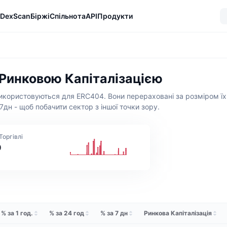
DexScan
Біржі
Спільнота
API
Продукти
 Ринковою Капіталізацією
икористовуються для ERC404. Вони перераховані за розміром їх 
 7дн - щоб побачити сектор з іншої точки зору.
Торгівлі
0
% за 1 год.
% за 24 год
% за 7 дн
Ринкова Капіталізація