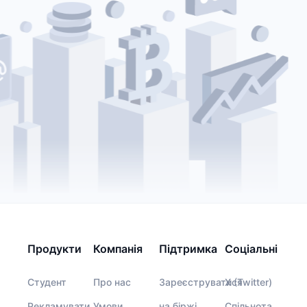
Продукти
Компанія
Підтримка
Соціальні
Студент
Про нас
Зареєструватися
X (Twitter)
Рекламувати
Умови
на біржі
Спільнота