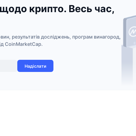
щодо крипто. Весь час,
овин, результатів досліджень, програм винагород,
від CoinMarketCap.
Надіслати