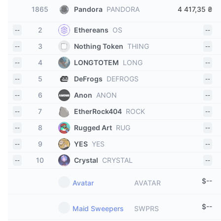
1865
Pandora
PANDORA
4 417,35 ₴
2
Ethereans
OS
--
--
3
Nothing Token
THING
--
--
4
LONGTOTEM
LONG
--
--
5
DeFrogs
DEFROGS
--
--
6
Anon
ANON
--
--
7
EtherRock404
ROCK
--
--
8
Rugged Art
RUG
--
--
9
YES
YES
--
--
10
Crystal
CRYSTAL
--
--
$
--
Avatar
AVATAR
$
--
Maid Sweepers
SWPRS