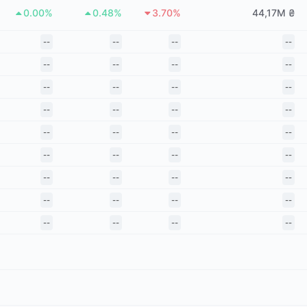
0.00%
0.48%
3.70%
44,17M ₴
--
--
--
--
--
--
--
--
--
--
--
--
--
--
--
--
--
--
--
--
--
--
--
--
--
--
--
--
--
--
--
--
--
--
--
--