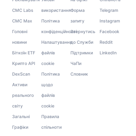
CMC Labs
використання
Форма
Telegram
CMC Max
Політика
запиту
Instagram
Головні
конфіденційності
Звернутись
Facebook
новини
Налаштування
до Служби
Reddit
Біткоїн ETF
файлів
Підтримки
LinkedIn
Крипто API
cookie
ЧаПи
DexScan
Політика
Словник
Активи
щодо
реального
файлів
світу
cookie
Загальні
Правила
Графіки
спільноти