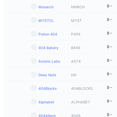
$
--
Monarch
MNRCH
$
--
MYSTCL
MYST
$
--
Potion 404
P404
$
--
404 Bakery
BAKE
$
--
Asterix Labs
ASTX
$
--
Deez Nuts
DN
$
--
404Blocks
404BLOCKS
$
--
Alphabet
ALPHABET
$
--
404Aliens
404A