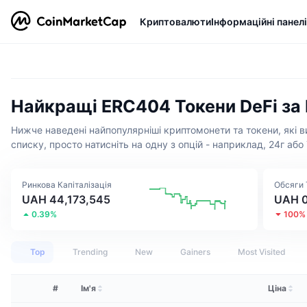
Криптовалюти
Інформаційні панелі
Найкращі ERC404 Токени DeFi за
Нижче наведені найпопулярніші криптомонети та токени, які в
списку, просто натисніть на одну з опцій - наприклад, 24г або
Ринкова Капіталізація
Обсяги 
UAH 44,173,545
UAH 
0.39%
100%
Top
Trending
New
Gainers
Most Visited
#
Ім'я
Ціна