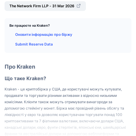
Найкращі трейдери
Статті
Біржові надходження/виведення
DEX API
Конвертер
Таблиці лідерів
The Network Firm LLP - 31 Mar 2026
Спот
Настрої
Корпоративний
Інформаційна Розсилка
Індикатори
В тренді
Деривативи
Ви працюєте на Kraken?
Ціни
CMC Launch
Оновити інформацію про біржу
Майбутні
Індекс страху та жадібності.
Submit Reserve Data
Ресурси
CMC Labs
Нещодавно додані
Індекс сезону альткоїнів
CMC Max
Лідери росту та лідери падіння
Індикатори ринкового циклу
Про Kraken
Документація
Головні новини
Що таке Kraken?
Найбільш відвідувані
Домінування Bitcoin
ЧаПи
Kraken - це криптобіржа у США, де користувачі можуть купувати,
Telegram-бот
Настрої спільноти
Індекс CoinMarketCap 20
продавати та торгувати різними активами з відносно низькими
Інтеграції ШІ
комісіями. Клієнти також можуть отримувати винагороди за
Рекламувати
Рейтинг ланцюга
Індекс CoinMarketCap 100
допомогою стейкінгу монет. Біржа має провідний рівень обсягу та
ліквідності у євро та дозволяє користувачам торгувати понад 100
CMC Хаб агентів
криптоактивами та 7 фіатними валютами, включаючи долари США,
Ринки прогнозування
Потоки ETF
Віджети Сайту
канадські долари, євро, фунти стерлінгів, японські єни, швейцарські
Ринок навичок
франки та австралійські долари за допомогою вебплатформи та